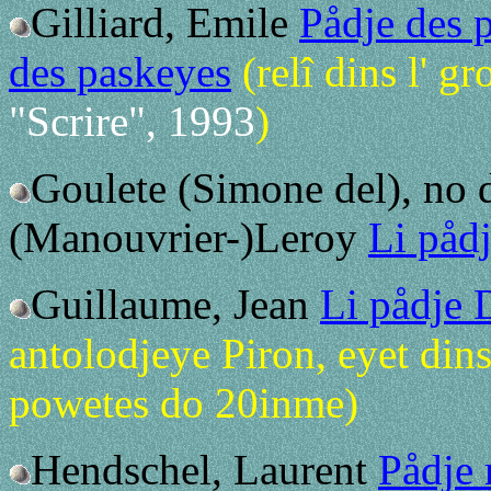
Gilliard, Emile
Pådje des 
des paskeyes
(relî dins l' g
"Scrire", 1993
)
Goulete (Simone del), no 
(Manouvrier-)Leroy
Li påd
Guillaume, Jean
Li pådje 
antolodjeye Piron, eyet dins
powetes do 20inme)
Hendschel, Laurent
Pådje