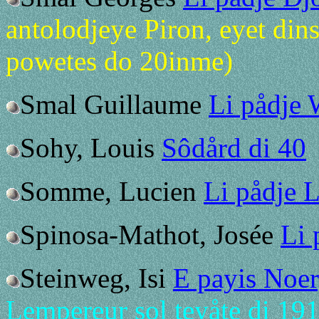
antolodjeye Piron, eyet dins
powetes do 20inme)
Smal Guillaume
Li pådje
Sohy, Louis
Sôdård di 40
Somme, Lucien
Li pådje
Spinosa-Mathot, Josée
Li 
Steinweg, Isi
E payis Noer
Lempereur sol teyåte di 19