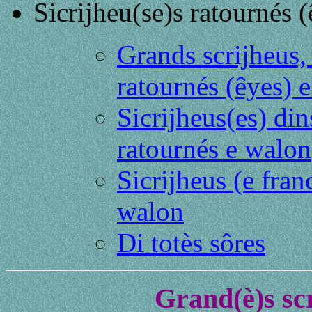
Sicrijheu(se)s ratournés 
Grands scrijheus, 
ratournés (êyes) 
Sicrijheus(es) din
ratournés e walon
Sicrijheus (e fran
walon
Di totès sôres
Grand(è)s scr