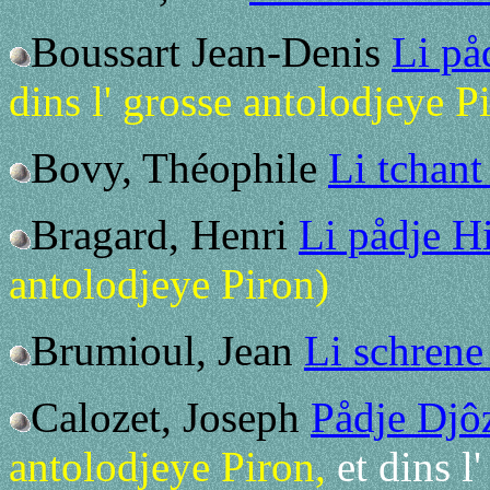
Boussart Jean-Denis
Li på
dins l' grosse antolodjeye P
Bovy, Théophile
Li tchan
Bragard, Henri
Li pådje H
antolodjeye Piron)
Brumioul, Jean
Li schrene
Calozet, Joseph
Pådje Djô
antolodjeye Piron,
et dins l