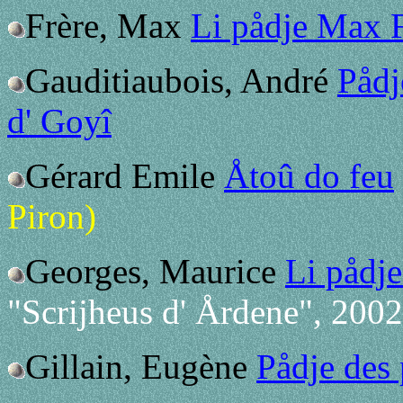
Frère, Max
Li pådje Max 
Gauditiaubois, André
Pådj
d' Goyî
Gérard Emile
Åtoû do feu
Piron)
Georges, Maurice
Li pådj
"Scrijheus d' Årdene", 2002
Gillain, Eugène
Pådje des 