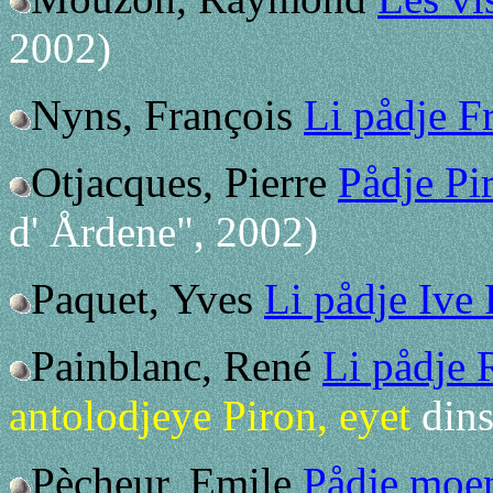
2002)
Nyns, François
Li pådje 
Otjacques, Pierre
Pådje Pi
d' Årdene", 2002)
Paquet, Yves
Li pådje Ive 
Painblanc, René
Li pådje 
antolodjeye Piron, eyet
dins
Pècheur, Emile
Pådje moe