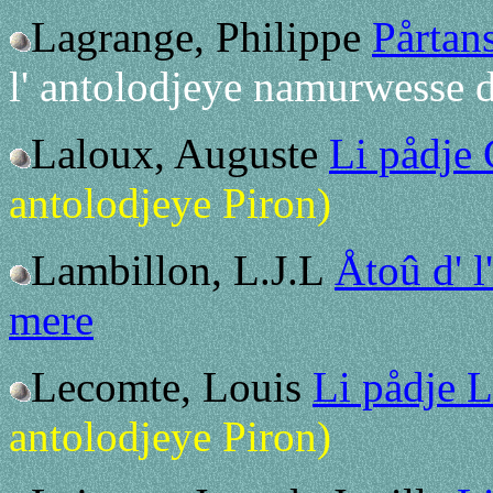
Lagrange, Philippe
Pårtans
l' antolodjeye namurwesse d
Laloux, Auguste
Li pådje
antolodjeye Piron)
Lambillon, L.J.L
Åtoû d' l
mere
Lecomte, Louis
Li pådje 
antolodjeye Piron)