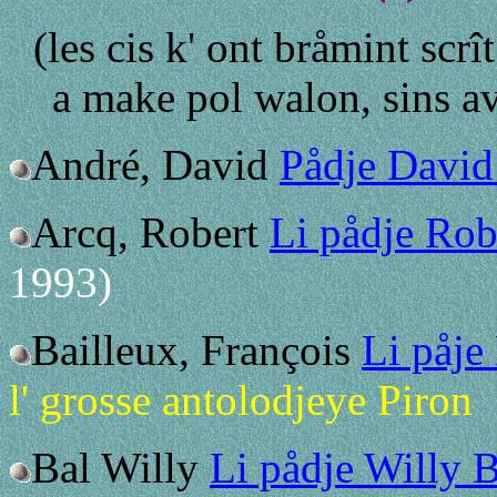
(les cis k' ont bråmint scrît
a make pol walon, sins ave
André, David
Pådje David
Arcq, Robert
Li pådje Rob
1993)
Bailleux, François
Li påje
l' grosse antolodjeye Piron
Bal Willy
Li pådje Willy B