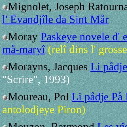
Mignolet, Joseph Ratourn
l' Evandjîle da Sint Mår
Moray
Paskeye novele d' 
må-maryî
(relî dins l' gros
Morayns, Jacques
Li pådj
"Scrire", 1993)
Moureau, Pol
Li pådje På
antolodjeye Piron)
Mouzon, Raymond
Les vî