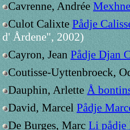
Cavrenne, Andrée
Mexhne
Culot Calixte
Pådje Caliss
d' Årdene", 2002)
Cayron, Jean
Pådje Djan C
Coutisse-Uyttenbroeck, O
Dauphin, Arlette
Å bontin
David, Marcel
Pådje Marc
De Burges, Marc
Li pådje