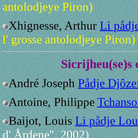
antolodjeye Piron)
Xhignesse, Arthur
Li pådj
l' grosse antolodjeye Piron)
Sicrijheu(se)s
André Joseph
Pådje Djôze
Antoine, Philippe
Tchanso
Baijot, Louis
Li pådje Lou
d' Årdene", 2002)