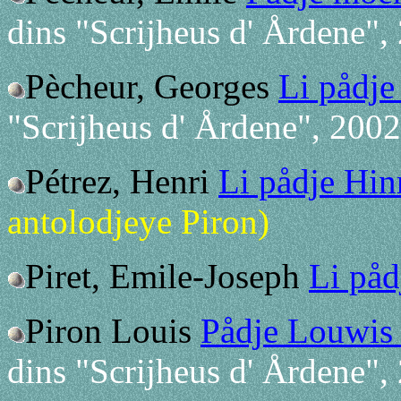
dins "Scrijheus d' Årdene",
Pècheur, Georges
Li pådje
"Scrijheus d' Årdene", 2002
Pétrez, Henri
Li pådje Hin
antolodjeye Piron)
Piret, Emile-Joseph
Li påd
Piron Louis
Pådje Louwis
dins "Scrijheus d' Årdene",