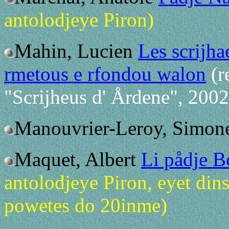
antolodjeye Piron)
Mahin, Lucien
Les scrijha
rmetous e rfondou walon
(r
"Scrijheus d' Årdene", 2002
Manouvrier-Leroy, Simone:
Maquet, Albert
Li pådje B
antolodjeye Piron, eyet dins
powetes do 20inme)