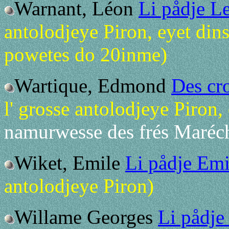
Warnant, Léon
Li pådje L
antolodjeye Piron, eyet dins
powetes do 20inme)
Wartique, Edmond
Des cro
l' grosse antolodjeye Piron,
namurwesse des frés Maréc
Wiket, Emile
Li pådje Emi
antolodjeye Piron)
Willame Georges
Li pådj