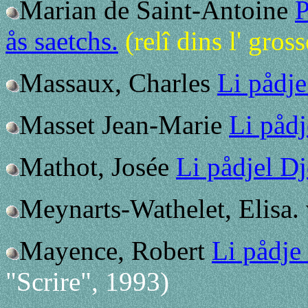
Marian de Saint-Antoine
P
ås saetchs.
(relî dins l' gro
Massaux, Charles
Li pådj
Masset Jean-Marie
Li påd
Mathot, Josée
Li pådjel D
Meynarts-Wathelet, Elisa. 
Mayence, Robert
Li pådje
"Scrire", 1993)