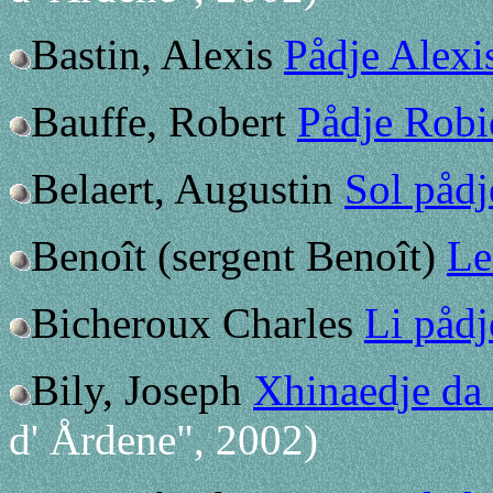
Bastin, Alexis
Pådje Alexi
Bauffe, Robert
Pådje Robi
Belaert, Augustin
Sol pådj
Benoît (sergent Benoît)
Le
Bicheroux Charles
Li pådj
Bily, Joseph
Xhinaedje da
d' Årdene", 2002)