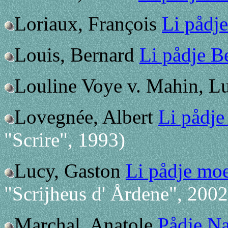
Loriaux, François
Li pådj
Louis, Bernard
Li pådje B
Louline Voye v. Mahin, L
Lovegnée, Albert
Li pådje
"Scrire", 1993)
Lucy, Gaston
Li pådje moe
"Scrijheus d' Årdene", 2002
Marchal, Anatole
Pådje N