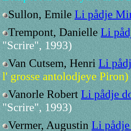
Sullon, Emile
Li pådje Mi
Trempont, Danielle
Li påd
"Scrire", 1993)
Van Cutsem, Henri
Li påd
l' grosse antolodjeye Piron)
Vanorle Robert
Li pådje d
"Scrire", 1993)
Vermer, Augustin
Li pådje