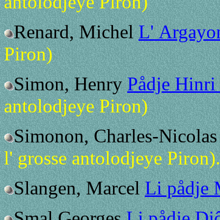
antolodjeye Piron)
Renard, Michel
L' Argayo
Piron)
Simon, Henry
Pådje Hinr
antolodjeye Piron)
Simonon, Charles-Nicola
l' grosse antolodjeye Piron)
Slangen, Marcel
Li pådje 
Smal Georges
Li pådje Dj