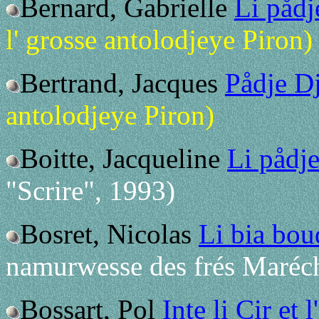
Bernard, Gabrielle
Li pådj
l' grosse antolodjeye Piron)
Bertrand, Jacques
Pådje D
antolodjeye Piron)
Boitte, Jacqueline
Li pådje
"Scrire", 1993)
Bosret, Nicolas
Li bia bou
namurwesse des frés Maréc
Bossart, Pol
Inte li Cir et l