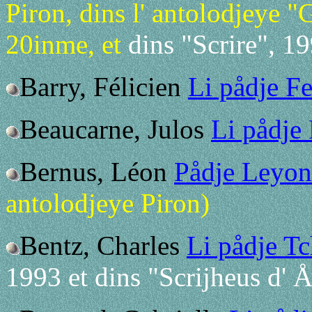
Piron, dins l' antolodjeye 
20inme, et
dins "Scrire", 1
Barry, Félicien
Li pådje Fe
Beaucarne, Julos
Li pådje
Bernus, Léon
Pådje Leyon
antolodjeye Piron)
Bentz, Charles
Li pådje Tc
1993 et dins "Scrijheus d' 