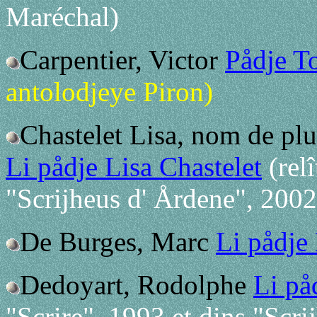
Maréchal)
Carpentier, Victor
Pådje To
antolodjeye Piron)
Chastelet Lisa, nom de pl
Li pådje Lisa Chastelet
(rel
"Scrijheus d' Årdene", 2002
De Burges, Marc
Li pådje
Dedoyart, Rodolphe
Li på
"Scrire", 1993 et dins "Scr