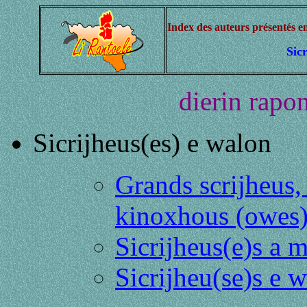
Index des auteurs présentés en
Sic
dierin rapon
Sicrijheus(es) e walon
Grands scrijheus,
kinoxhous (owes) 
Sicrijheus(e)s a 
Sicrijheu(se)s e w