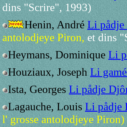
dins "Scrire", 1993)
Henin, André
Li pådje
antolodjeye Piron,
et dins "
Heymans, Dominique
Li 
Houziaux, Joseph
Li gamé
Ista, Georges
Li pådje Djôr
Lagauche, Louis
Li pådje
l' grosse antolodjeye Piron)