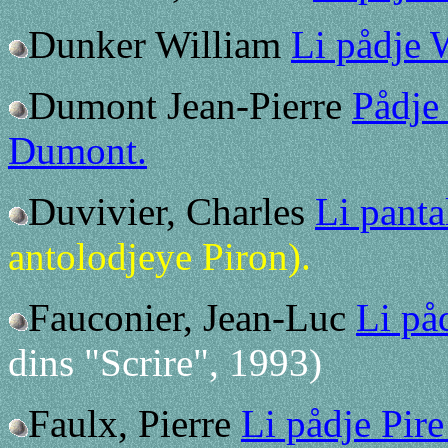
Dunker William
Li pådje
Dumont Jean-Pierre
Pådje
Dumont.
Duvivier, Charles
Li panta
antolodjeye Piron).
Fauconier, Jean-Luc
Li på
dins "Scrire", 1993)
Faulx, Pierre
Li pådje Pire