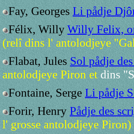
Fay, Georges
Li pådje Djô
Félix, Willy
Willy Felix, o
(relî dins l' antolodjeye "
Flabat, Jules
Sol pådje des
antolodjeye Piron et
dins "S
Fontaine, Serge
Li pådje 
Forir, Henry
Pådje des scr
l' grosse antolodjeye Piron)