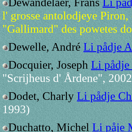
Dewandelaer, Frans
Li på
l' grosse antolodjeye Piron, 
"Gallimard" des powetes d
Dewelle, André
Li pådje 
Docquier, Joseph
Li pådje
"Scrijheus d' Årdene", 2002
Dodet, Charly
Li pådje Ch
1993)
Duchatto, Michel
Li påje 