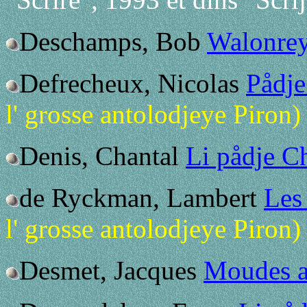
Deschamps, Bob
Walonrey
Defrecheux, Nicolas
Pådje
l' grosse antolodjeye Piron)
Denis, Chantal
Li pådje C
de Ryckman, Lambert
Les
l' grosse antolodjeye Piron)
Desmet, Jacques
Moudes a