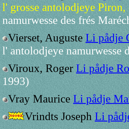
l' grosse antolodjeye Piron,
namurwesse des frés Maréc
Vierset, Auguste
Li pådje 
l' antolodjeye namurwesse d
Viroux, Roger
Li pådje Ro
1993)
Vray Maurice
Li pådje Ma
Vrindts Joseph
Li pådj