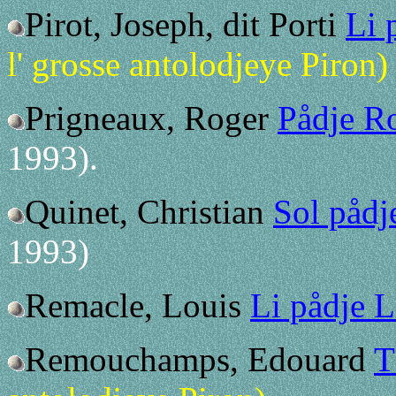
Pirot, Joseph, dit Porti
Li 
l' grosse antolodjeye Piron)
Prigneaux, Roger
Pådje R
1993).
Quinet, Christian
Sol pådj
1993)
Remacle, Louis
Li pådje 
Remouchamps, Edouard
T