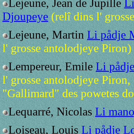
Lejeune, Jean de Jupille
L
Djoupeye
(relî dins l' gros
Lejeune, Martin
Li pådje 
l' grosse antolodjeye Piron)
Lempereur, Emile
Li pådj
l' grosse antolodjeye Piron, 
"Gallimard" des powetes do
Lequarré, Nicolas
Li manoy
Loiseau, Louis
Li pådje L