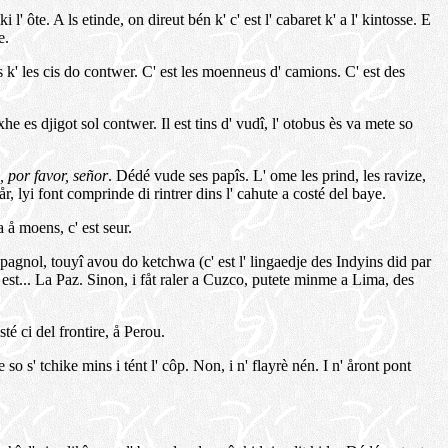
' ôte. A ls etinde, on direut bén k' c' est l' cabaret k' a l' kintosse. E
e.
ås k' les cis do contwer. C' est les moenneus d' camions. C' est des
e es djigot sol contwer. Il est tins d' vudî, l' otobus ès va mete so
, por favor, señor
. Dédé vude ses papîs. L' ome les prind, les ravize,
r, lyi font comprinde di rintrer dins l' cahute a costé del baye.
a å moens, c' est seur.
spagnol, touyî avou do ketchwa (c' est l' lingaedje des Indyins did par
' est... La Paz. Sinon, i fåt raler a Cuzco, putete minme a Lima, des
té ci del frontire, å Perou.
so s' tchike mins i tént l' côp. Non, i n' flayrè nén. I n' åront pont