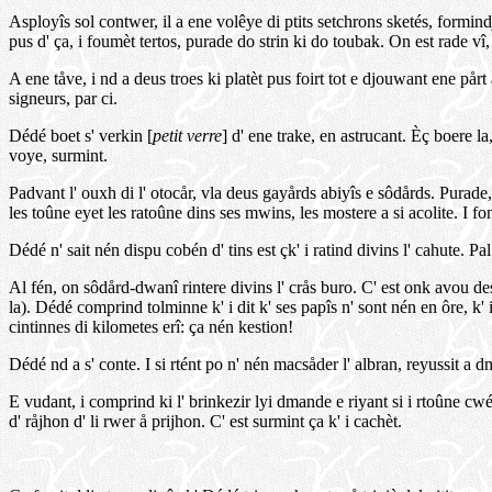
Asployîs sol contwer, il a ene volêye di ptits setchrons sketés, formindjîs
pus d' ça, i foumèt tertos, purade do strin ki do toubak. On est rade vî
A ene tåve, i nd a deus troes ki platèt pus foirt tot e djouwant ene pårt
signeurs, par ci.
Dédé boet s' verkin [
petit verre
] d' ene trake, en astrucant. Èç boere l
voye, surmint.
Padvant l' ouxh di l' otocår, vla deus gayårds abiyîs e sôdårds. Purad
les toûne eyet les ratoûne dins ses mwins, les mostere a si acolite. I fo
Dédé n' sait nén dispu cobén d' tins est çk' i ratind divins l' cahute. Pal
Al fén, on sôdård-dwanî rintere divins l' crås buro. C' est onk avou des
la). Dédé comprind tolminne k' i dit k' ses papîs n' sont nén en ôre, k' 
cintinnes di kilometes erî: ça nén kestion!
Dédé nd a s' conte. I si rtént po n' nén macsåder l' albran, reyussit a d
E vudant, i comprind ki l' brinkezir lyi dmande e riyant si i rtoûne cwé s
d' råjhon d' li rwer å prijhon. C' est surmint ça k' i cachèt.