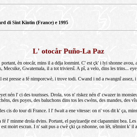
ard di Sint Kintin (France) e 1995
L' otocår Puño-La Paz
ortant, èn otocår, mins il a ddja lonmint. C' est çk' i lyi shonne avou, 
Mecsike, Gwatemala, il a tot triviersî. A pî, a velo, dins les trins... eye
l est presse a fé nimporcwè, i trove todi. Cwand i nd a rwangnî assez, i
eyet nén l' ci des tourisses. Drola, vos n' riskez nén d' cwazer in monsi
chéns, des poyes, des baluchons dins tos les cwéns, des mandes, des vîs ker
cis do tour di France. I l' fwait a ene vitesse: on n' vos dit k' ça, mins i l'
 fé l' minme drola dvins. Portant, el payizaedje est clapanmint bea. Les mon
est moirt escran. I n' sait pus a cwè çki ça rshonne, on lét, télmint k' il