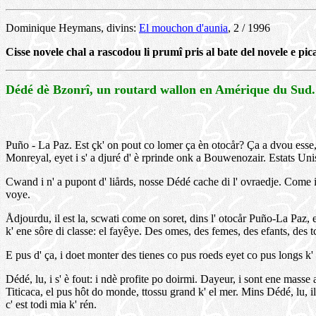
Dominique Heymans, divins:
El mouchon d'aunia
, 2 / 1996
Cisse novele chal a rascodou li prumî pris al bate del novele e pic
Dédé dè Bzonrî, un routard wallon en Amérique du Sud.
Puño - La Paz. Est çk' on pout co lomer ça èn otocår? Ça a dvou esse, p
Monreyal, eyet i s' a djuré d' è rprinde onk a Bouwenozair. Estats Unis, 
Cwand i n' a pupont d' liårds, nosse Dédé cache di l' ovraedje. Come i
voye.
Ådjourdu, il est la, scwati come on soret, dins l' otocår Puño-La Paz, 
k' ene sôre di classe: el fayêye. Des omes, des femes, des efants, des t
E pus d' ça, i doet monter des tienes co pus roeds eyet co pus longs k' les 
Dédé, lu, i s' è fout: i ndè profite po doirmi. Dayeur, i sont ene masse a
Titicaca, el pus hôt do monde, ttossu grand k' el mer. Mins Dédé, lu, il 
c' est todi mia k' rén.