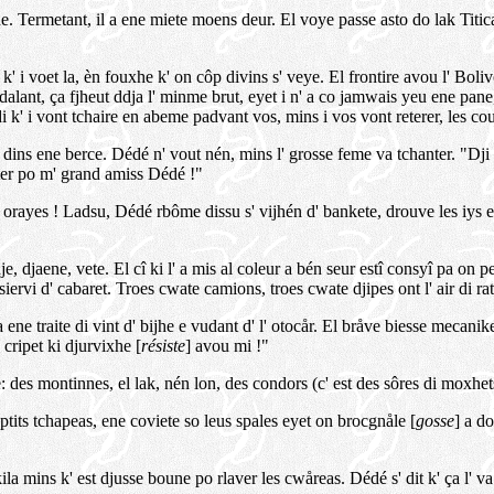
ne. Termetant, il a ene miete moens deur. El voye passe asto do lak Titica
çou k' i voet la, èn fouxhe k' on côp divins s' veye. El frontire avou l' Bol
ndalant, ça fjheut ddja l' minme brut, eyet i n' a co jamwais yeu ene pane
di k' i vont tchaire en abeme padvant vos, mins i vos vont reterer, les cou
nt dins ene berce. Dédé n' vout nén, mins l' grosse feme va tchanter. "Dji
nter po m' grand amiss Dédé !"
ayes ! Ladsu, Dédé rbôme dissu s' vijhén d' bankete, drouve les iys eyet r
, djaene, vete. El cî ki l' a mis al coleur a bén seur estî consyî pa on pero
iervi d' cabaret. Troes cwate camions, troes cwate djipes ont l' air di rati
a ene traite di vint d' bijhe e vudant d' l' otocår. El bråve biesse mecani
' cripet ki djurvixhe [
résiste
] avou mi !"
nce: des montinnes, el lak, nén lon, des condors (c' est des sôres di moxhe
ptits tchapeas, ene coviete so leus spales eyet on brocgnåle [
gosse
] a do
la mins k' est djusse boune po rlaver les cwåreas. Dédé s' dit k' ça l' va 