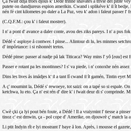
Ça fwait ddja troes djoûs k' Dédé trinne shavates å triviè del pitite veye
putete on dandjureus espion amerikin. Cwand i splikéve k' il ît bedje, l'
nén fé cint kilometes po daler a La Paz, veu k' adon i faleut passer l' fro
(C.Q.F.M.: çou k' i faleut mostrer).
I n' a pont d' avance a daler conte, avou des ziks pareys. I n' a pus fok
Dédé s' asploye å contwer. I pinse... Alintour di lu, les minmes setchr
d' impôrtance: i si rshonnèt tertos.
Dédé pinse: passer al nadje på lak Titicaca? Way mins l' yô [
eau
] est
Passer e rotant pa les montinnes? I s' va piede, i n' conoxhe nén assez l
Dins les lives ås imådjes k' il a tant lî cwand il ît gamén, Tintin eyet M
A ç' moumint la, Dédé s' rewoeye, tot saizi: on a tapé so si espale. On p
ketchwa, lu eto. Ça n' est rén d' dire k' i fwait deur di s' comprinde. M
Cwè çki ça lyi pout bén foute, a Dédé ! Il a vraiymint l' tiesse a pinse
tinoz c' est dmwin, ça - pol cope d' Amerike, on djouwrè ç' match la a 
Li ptit Indyin rît e lyi mostrant l' baye å lon. Après, i mousse el gazet