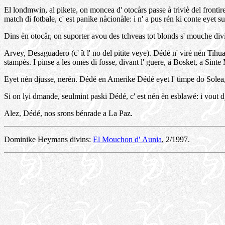
El londmwin, al pikete, on moncea d' otocårs passe å triviè del frontir
match di fotbale, c' est panike nåcionåle: i n' a pus rén ki conte eyet su
Dins èn otocår, on suporter avou des tchveas tot blonds s' mouche divin
Arvey,
Desaguadero
(c' ît l' no del pitite veye). Dédé n' virè nén
Tihu
stampés. I pinse a les omes di fosse, divant l' guere, å Bosket, a Sinte Ma
Eyet nén djusse, nerén. Dédé en Amerike Dédé eyet l' timpe do Solea, 
Si on lyi dmande, seulmint paski Dédé, c' est nén èn esblawé: i vout dj
Alez, Dédé, nos srons bénrade a La Paz.
Dominike Heymans divins:
El Mouchon d' Aunia
, 2/1997.