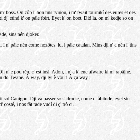
 m' boss. On côp l' bon tins rvinou, i m' fwait tournikî des eures et des
 dj' etind k' on påle foirt. Eyet k' on boet. Did la, on m' kedje so on
ade, sins nén djoker.
I n' påle nén come nozôtes, lu, i påle catalan. Mins dji n' a nén l' tins
ji n' è pou rén, c' est insi. Adon, i n' a k' ene afwaire ki m' rapåjhe,
Djan do Twane. Â way, dji lyi è vou ! Â ça way !
ait sol Canigou. Dji va passer so s' droete, come d' åbitude, eyet sin
osté, i nos fåt rade vudî di ç' trô ci.