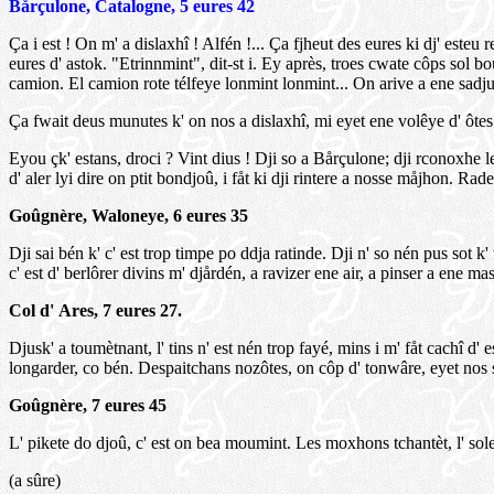
Bårçulone, Catalogne, 5 eures 42
Ça i est ! On m' a dislaxhî ! Alfén !... Ça fjheut des eures ki dj' esteu
eures d' astok. "Etrinnmint", dit-st i. Ey après, troes cwate côps sol b
camion. El camion rote télfeye lonmint lonmint... On arive a ene sadju 
Ça fwait deus munutes k' on nos a dislaxhî, mi eyet ene volêye d' ôtes. 
Eyou çk' estans, droci ? Vint dius ! Dji so a Bårçulone; dji rconoxhe les
d' aler lyi dire on ptit bondjoû, i fåt ki dji rintere a nosse måjhon. Rade..
Goûgnère, Waloneye, 6 eures 35
Dji sai bén k' c' est trop timpe po ddja ratinde. Dji n' so nén pus sot k' 
c' est d' berlôrer divins m' djårdén, a ravizer ene air, a pinser a ene 
Col d' Ares, 7 eures 27.
Djusk' a toumètnant, l' tins n' est nén trop fayé, mins i m' fåt cachî d'
longarder, co bén. Despaitchans nozôtes, on côp d' tonwâre, eyet nos sr
Goûgnère, 7 eures 45
L' pikete do djoû, c' est on bea moumint. Les moxhons tchantèt, l' sole
(a sûre)