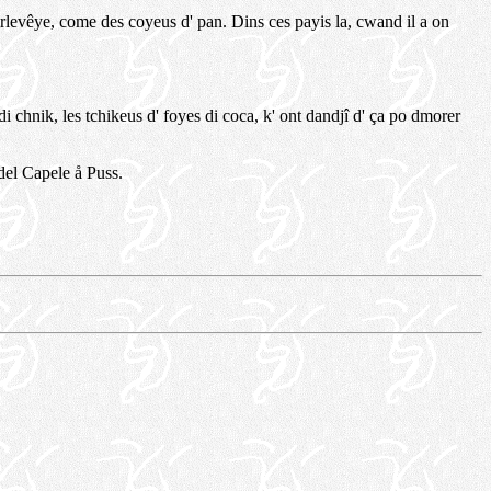
 erlevêye, come des coyeus d' pan. Dins ces payis la, cwand il a on
i chnik, les tchikeus d' foyes di coca, k' ont dandjî d' ça po dmorer
del Capele å Puss.