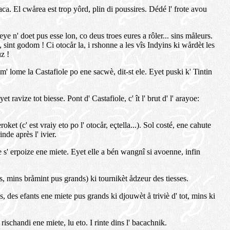
ca. El cwårea est trop yôrd, plin di poussires. Dédé l' frote avou
iveye n' doet pus esse lon, co deus troes eures a rôler... sins måleurs.
, sint godom ! Ci otocår la, i rshonne a les vîs Indyins ki wårdèt les
z !
 m' lome la Castafiole po ene sacwè, dit-st ele. Eyet puski k' Tintin
avize tot biesse. Pont d' Castafiole, c' ît l' brut d' l' arayoe:
ket (c' est vraiy eto po l' otocår, eçtella...). Sol costé, ene cahute
nde après l' ivier.
ke s' erpoize ene miete. Eyet elle a bén wangnî si avoenne, infin
ts, mins bråmint pus grands) ki tournikèt ådzeur des tiesses.
s, des efants ene miete pus grands ki djouwèt å triviè d' tot, mins ki
rischandi ene miete, lu eto. I rinte dins l' bacachnik.