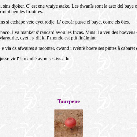
e, sins djoker. C' est ene vraiye atake. Les dwanîs sont la asto del baye
rmint nén les frontires.
s si etchâpe vete eyet rodje. L' otocår passe el baye, come els ôtes.
anaco
. I va manker s' rancard avou les Incas. Mins il a veu des boeveus d
rgurite, eyet i s' dit ki l' monde est ptit finålmint.
e vla ds afwaires a raconter, cwand i rvénrè boere ses pintes å cabaret 
usse vir l' Umanité avou ses iys a lu.
Tourpene