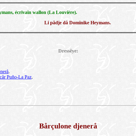
ans, écrivain wallon (La Louvière).
Li pådje då Dominike Heymans.
Dressêye:
enerå
.
ocår Puño-La Paz
.
Bårçulone djenerå