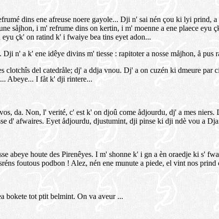
 refrumé dins ene afreuse noere gayole... Dji n' sai nén çou ki lyi prind, a
oune såjhon, i m' refrume dins on kertin, i m' moenne a ene plaece eyu çki
eyu çk' on ratind k' i fwaiye bea tins eyet adon...
Dji n' a k' ene idêye divins m' tiesse : rapitoter a nosse måjhon, å pus r
 clotchîs del catedråle; dj' a ddja vnou. Dj' a on cuzén ki dmeure par ci. 
. Abeye... I fåt k' dji rintere...
vos, da. Non, l' verité, c' est k' on djoû come ådjourdu, dj' a mes niers. D
masse d' afwaires. Eyet ådjourdu, djustumint, dji pinse ki dji ndè vou a 
 esse abeye houte des Pirenêyes. I m' shonne k' i gn a èn oraedje ki s' fw
éns foutous podbon ! Alez, nén ene munute a piede, el vint nos prind d' c
a bokete tot ptit belmint. On va aveur ...