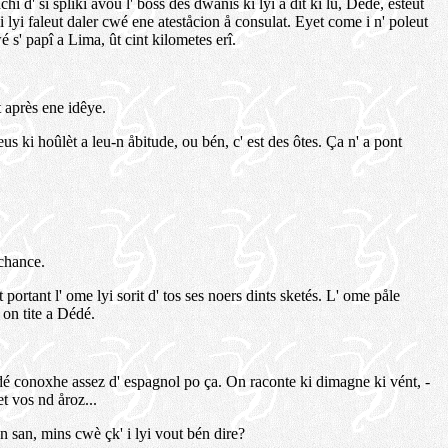
hî d' si splikî avou l' boss des dwanîs ki lyi a dit ki lu, Dédé, esteut
' i lyi faleut daler cwé ene ateståcion å consulat. Eyet come i n' poleut
wé s' papî a Lima, ût cint kilometes erî.
 après ene idêye.
s ki hoûlèt a leu-n åbitude, ou bén, c' est des ôtes. Ça n' a pont
tchance.
portant l' ome lyi sorit d' tos ses noers dints sketés. L' ome påle
 on tite a Dédé.
 Dédé conoxhe assez d' espagnol po ça. On raconte ki dimagne ki vént, -
t vos nd åroz...
on san, mins cwè çk' i lyi vout bén dire?