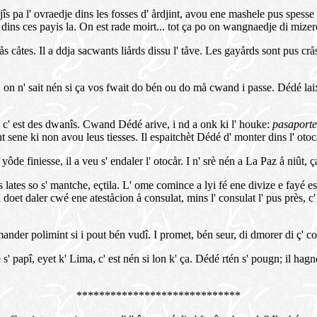
 pa l' ovraedje dins les fosses d' årdjint, avou ene mashele pus spesse ki l
, dins ces payis la. On est rade moirt... tot ça po on wangnaedje di mizer
 ås cåtes. Il a ddja sacwants liårds dissu l' tåve. Les gayårds sont pus cr
a, on n' sait nén si ça vos fwait do bén ou do må cwand i passe. Dédé laixh
e, c' est des dwanîs. Cwand Dédé arive, i nd a onk ki l' houke:
pasaporte
nt sene ki non avou leus tiesses. Il espaitchèt Dédé d' monter dins l' otocå
 yôde finiesse, il a veu s' endaler l' otocår. I n' srè nén a La Paz å niût, ç
 lates so s' mantche, eçtila. L' ome comince a lyi fé ene divize e fayé e
i doet daler cwé ene ateståcion å consulat, mins l' consulat l' pus près, c
mander polimint si i pout bén vudî. I promet, bén seur, di dmorer di ç' cos
' papî, eyet k' Lima, c' est nén si lon k' ça. Dédé rtén s' pougn; il hagne 
*****************************