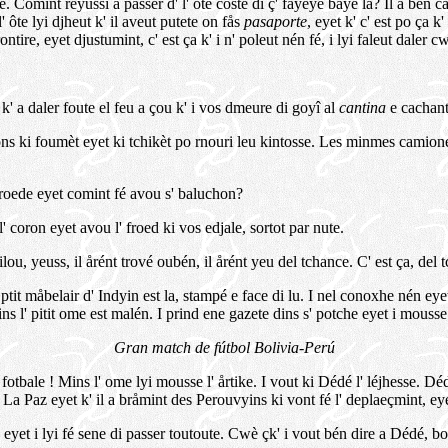
. Comint reyussi a passer d' l' ôte costé di ç' fayêye baye la? Il a bén cac
 ôte lyi djheut k' il aveut putete on fås
pasaporte
, eyet k' c' est po ça k
ntire, eyet djustumint, c' est ça k' i n' poleut nén fé, i lyi faleut daler c
 k' a daler foute el feu a çou k' i vos dmeure di goyî al
cantina
e cachant
ons ki foumèt eyet ki tchikèt po rnouri leu kintosse. Les minmes camioneu
 froede eyet comint fé avou s' baluchon?
' coron eyet avou l' froed ki vos edjale, sortot par nute.
ilou, yeuss, il årént trové oubén, il årént yeu del tchance. C' est ça, del 
tit måbelair d' Indyin est la, stampé e face di lu. I nel conoxhe nén eyet 
ins l' pitit ome est malén. I prind ene gazete dins s' potche eyet i mousse
Gran match de fútbol Bolivia-Perú
r fotbale ! Mins l' ome lyi mousse l' årtike. I vout ki Dédé l' léjhesse.
La Paz eyet k' il a bråmint des Perouvyins ki vont fé l' deplaeçmint, eye
e, eyet i lyi fé sene di passer toutoute. Cwè çk' i vout bén dire a Dédé, b