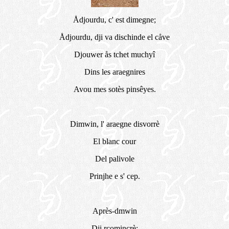
Ådjourdu, c' est dimegne;
Ådjourdu, dji va dischinde el cåve
Djouwer ås tchet muchyî
Dins les araegnires
Avou mes sotès pinsêyes.
Dimwin, l' araegne disvorrè
El blanc cour
Del palivole
Prinjhe e s' cep.
Après-dmwin
Dji rcominçrè: