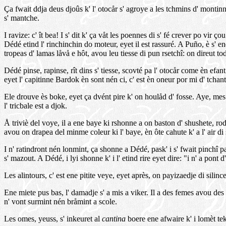
Ça fwait ddja deus djoûs k' l' otocår s' agroye a les tchmins d' montin
s' mantche.
I ravize: c' ît bea! I s' dit k' ça våt les poennes di s' fé crever po vir 
Dédé etind l' rinchinchin do moteur, eyet il est rassuré. A Puño, è s' e
tropeas d' lamas låvå e hôt, avou leu tiesse di pun rsetchî: on direut to
Dédé pinse, rapinse, rît dins s' tiesse, scovté pa l' otocår come èn efa
eyet l' capitinne Bardok èn sont nén ci, c' est èn oneur por mi d' tcha
Ele drouve ès boke, eyet ça dvént pire k' on houlåd d' fosse. Aye, mes or
l' tricbale est a djok.
Å triviè del voye, il a ene baye ki rshonne a on baston d' shushete, rodje
avou on drapea del minme coleur ki l' baye, èn ôte cahute k' a l' air di s
I n' ratindront nén lonmint, ça shonne a Dédé, pask' i s' fwait pinchî p
s' mazout. A Dédé, i lyi shonne k' i l' etind rire eyet dire: "i n' a pont d
Les alintours, c' est ene pitite veye, eyet après, on payizaedje di sili
Ene miete pus bas, l' damadje s' a mis a viker. Il a des femes avou des 
n' vont surmint nén bråmint a scole.
Les omes, yeuss, s' inkeuret al
cantina
boere ene afwaire k' i lomèt teki