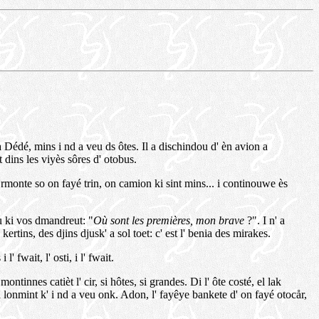
a Dédé, mins i nd a veu ds ôtes. Il a dischindou d' èn avion a
t dins les viyès sôres d' otobus.
 rmonte so on fayé trin, on camion ki sint mins... i continouwe ès
eu ki vos dmandreut: "
Où sont les premières, mon brave
?". I n' a
tins, des djins djusk' a sol toet: c' est l' benia des mirakes.
 fwait, l' osti, i l' fwait.
tinnes catièt l' cir, si hôtes, si grandes. Di l' ôte costé, el lak
 a lonmint k' i nd a veu onk. Adon, l' fayêye bankete d' on fayé otocår,