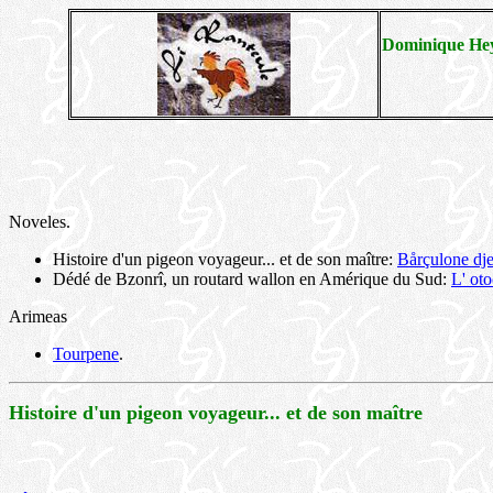
Dominique Heym
Noveles.
Histoire d'un pigeon voyageur... et de son maître:
Bårçulone dj
Dédé de Bzonrî, un routard wallon en Amérique du Sud:
L' ot
Arimeas
Tourpene
.
Histoire d'un pigeon voyageur... et de son maître