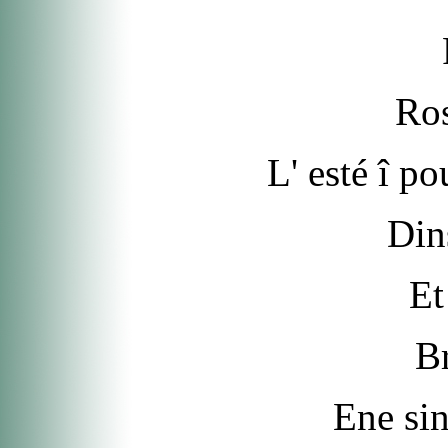
Ros
L' esté î po
Dins
Et
B
Ene sin