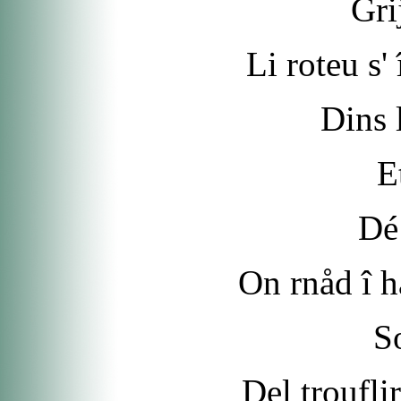
Gri
Li roteu s' 
Dins 
E
Dé 
On rnåd î h
S
Del trouflir