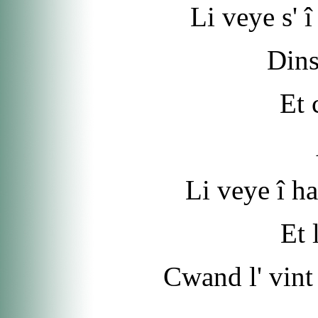
Li veye s' î
Dins
Et 
Li veye î ha
Et 
Cwand l' vint 