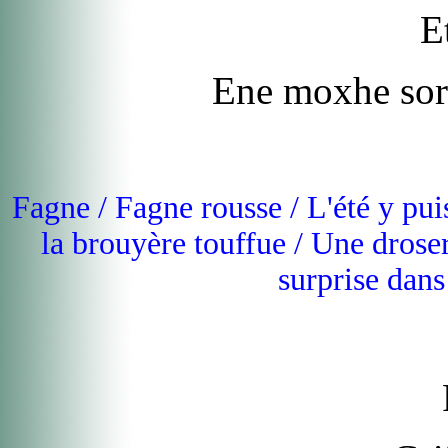
E
Ene moxhe sorp
Fagne / Fagne rousse / L'été y puis
la brouyère touffue / Une drose
surprise dans