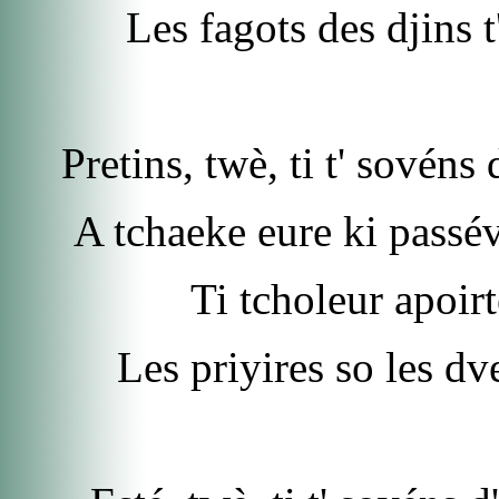
Les fagots des djins t
Pretins, twè, ti t' sovén
A tchaeke eure ki passéve
Ti tcholeur apoirt
Les priyires so les dv