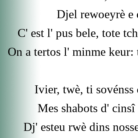
Djel rewoeyrè e 
C' est l' pus bele, tote tc
On a tertos l' minme keur: 
Ivier, twè, ti sovéns
Mes shabots d' cinsî 
Dj' esteu rwè dins nosse