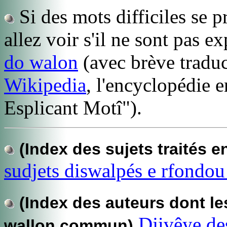
Si des mots difficiles se p
allez voir s'il ne sont pas e
do walon
(avec brève traduc
Wikipedia
, l'encyclopédie 
Esplicant Motî").
(Index des sujets traités e
sudjets diswalpés e rfondo
(Index des auteurs dont le
Djivêye des 
wallon commun)