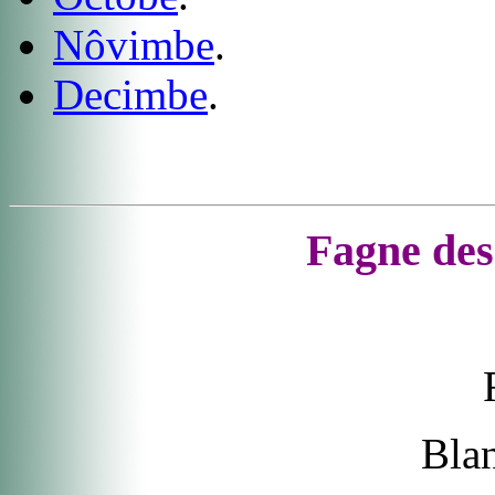
Nôvimbe
.
Decimbe
.
Fagne des
Bla