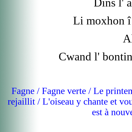
Dins l' a
Li moxhon î 
Al
Cwand l' bontins
Fagne / Fagne verte / Le printemp
rejaillit / L'oiseau y chante et vo
est à nouve