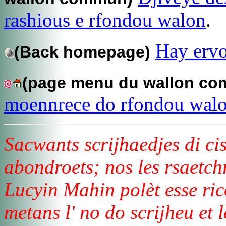
rashious e rfondou walon
.
Hay ervo
(Back homepage)
(page menu du wallon c
moennrece do rfondou walo
Sacwants scrijhaedjes di cis
abondroets; nos les rsaetchr
Lucyin Mahin polèt esse ric
metans l' no do scrijheu et l