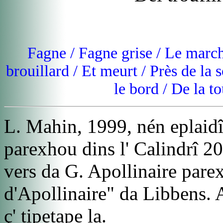
Fagne / Fagne grise / Le marche
brouillard / Et meurt / Près de la
le bord / De la to
L. Mahin, 1999, nén eplaidî.
parexhou dins l' Calindrî 2
vers da G. Apollinaire parex
d'Apollinaire"
da Libbens. A
ç' tipetape la.