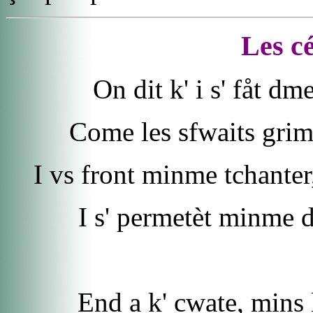
Les c
On dit k' i s' fåt dm
Come les sfwaits grim
I vs front minme tchanter, 
I s' permetèt minme d
End a k' cwate, mins l