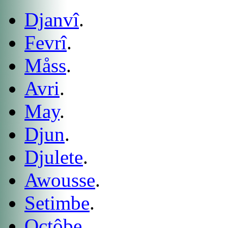
Djanvî
.
Fevrî
.
Måss
.
Avri
.
May
.
Djun
.
Djulete
.
Awousse
.
Setimbe
.
Octôbe
.