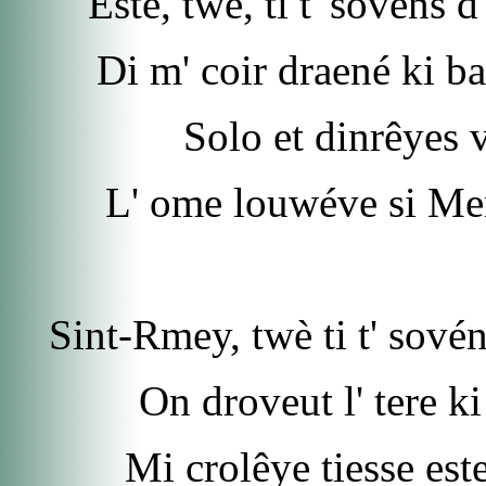
Esté, twè, ti t' sovéns 
Di m' coir draené ki b
Solo et dinrêyes v
L' ome louwéve si Mer
Sint-Rmey, twè ti t' sové
On droveut l' tere k
Mi crolêye tiesse este