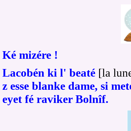
Ké mizére !
Lacobén ki l' beaté
[la lun
z esse blanke dame, si met
eyet fé raviker Bolnîf.