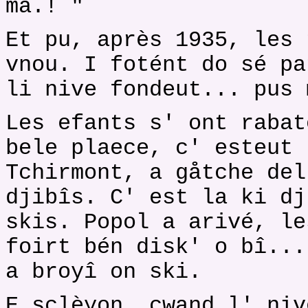
må.! "
Et pu, après 1935, les 
vnou. I fotént do sé pa
li nive fondeut... pus 
Les efants s' ont rabat
bele plaece, c' esteut 
Tchirmont, a gåtche del
djibîs. C' est la ki dj
skis. Popol a arivé, le
foirt bén disk' o bî...
a broyî on ski.
E sclèyon, cwand l' niv