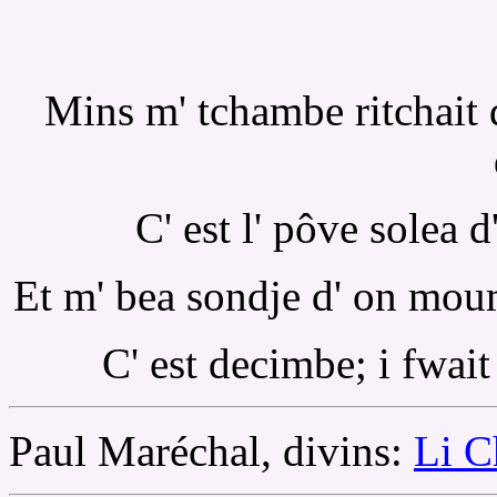
Mins m' tchambe ritchait d
C' est l' pôve solea d'
Et m' bea sondje d' on moum
C' est decimbe; i fwait
Paul Maréchal, divins:
Li 