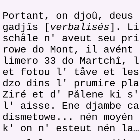
*******
Portant, on djoû, deus 
gadjîs [
verbalisés
]. Li
schåle n' aveut seu pri
rowe do Mont, il avént 
limero 33 do Martchî, l
et fotou l' tåve et les
dzo dins l' prumire pla
Ziré et d' Pålene ki s'
l' aisse. Ene djambe ca
dismetowe... nén moyén 
k' on n' esteut nén la…