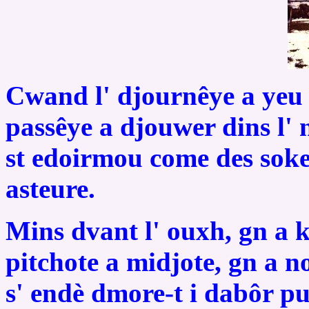
Cwand l' djournêye a yeu 
passêye a djouwer dins l' n
st edoirmou come des sokete
asteure.
Mins dvant l' ouxh, gn a k
pitchote a midjote, gn a n
s' endè dmore-t i dabôr pu