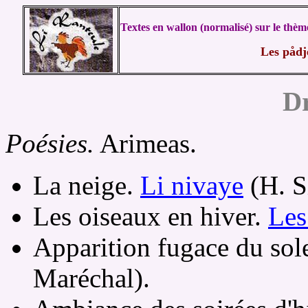
Textes en wallon (normalisé) sur le thème
Les pådje
Dr
Poésies.
Arimeas.
La neige.
Li nivaye
(H. S
Les oiseaux en hiver.
Les
Apparition fugace du sole
Maréchal).