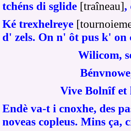
tchéns di sglide
[traîneau]
,
Ké trexhelreye
[tournoiem
d' zels. On n' ôt pus k' on 
Wilicom, sé
Bénvnowe, 
Vive Bolnîf et 
Endè va-t i cnoxhe, des pa
noveas copleus. Mins ça, ci