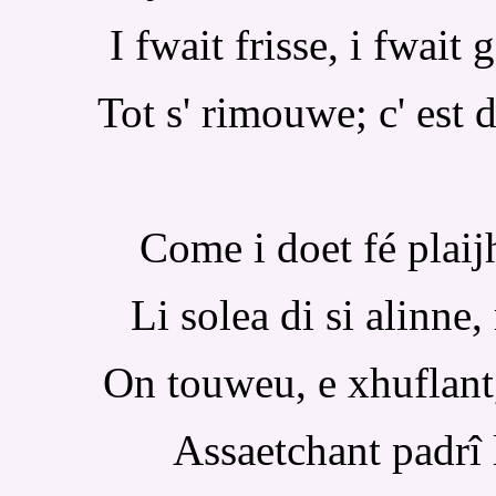
I fwait frisse, i fwait 
Tot s' rimouwe; c' est d
Come i doet fé plaij
Li solea di si alinne
On touweu, e xhuflant,
Assaetchant padrî 