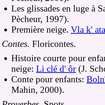
Les glissades en luge à 
Pècheur, 1997).
Première neige.
Vla k' at
Contes.
Floricontes.
Histoire courte pour enfan
neige:
Li clé d' ôr
(J. Sch
Conte pour enfants:
Bolnî
Mahin, 2000).
Proverbes.
Spots.