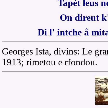
Tapèt leus n
On direut k
Di l' intche å mi
Georges Ista, divins: Le g
1913; rimetou e rfondou.