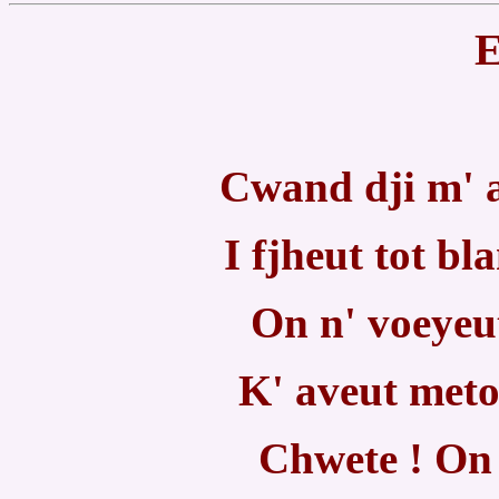
E
Cwand dji m' a
I fjheut tot bl
On n' voeyeut
K' aveut meto
Chwete ! On 