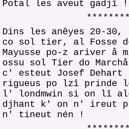
Potal les aveut gadjî !
*******
Dins les anêyes 20-30, 
co sol tier, al Fosse d
Mayusse po-z ariver å m
ossu sol Tier do Marchå
c' esteut Josef Dehart 
rigueus po lzî prinde l
l' londmwin si on lî al
djhant k' on n' ireut p
n' tineut nén !