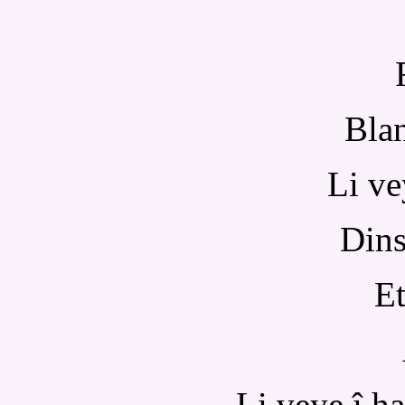
Bla
Li vey
Dins
Et
Li veye î ha