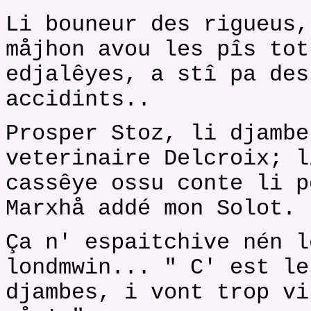
Li bouneur des rigueus,
måjhon avou les pîs tot
edjalêyes, a stî pa des
accidints..
Prosper Stoz, li djambe
veterinaire Delcroix; l
cassêye ossu conte li p
Marxhå addé mon Solot.
Ça n' espaitchive nén l
londmwin... " C' est le
djambes, i vont trop vi