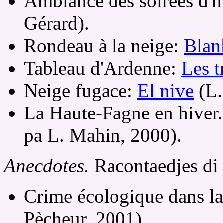
Ambiance des soirées d'hi
Gérard).
Rondeau à la neige:
Blan
Tableau d'Ardenne:
Les t
Neige fugace:
El nive
(L.
La Haute-Fagne en hiver.
pa L. Mahin, 2000).
Anecdotes.
Racontaedjes di
Crime écologique dans la
Pècheur, 2001).