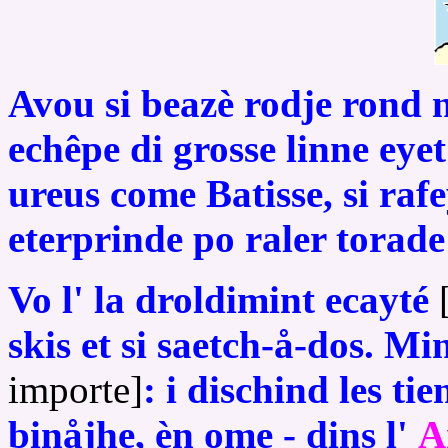
Avou si beazè rodje rond ne
echêpe di grosse linne eyet 
ureus come Batisse, si raf
eterprinde po raler torade 
Vo l' la droldimint ecayté
[
skis et si saetch-å-dos. Mi
importe]
: i dischind les ti
binåjhe, èn ome - dins l'
A