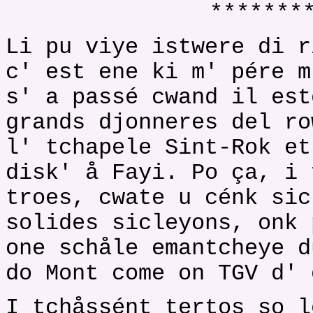
*******
Li pu viye istwere di r
c' est ene ki m' pére m
s' a passé cwand il est
grands djonneres del ro
l' tchapele Sint-Rok et
disk' å Fayi. Po ça, i 
troes, cwate u cénk sic
solides sicleyons, onk 
one schåle emantcheye d
do Mont come on TGV d' 
I tchåssént tertos so l