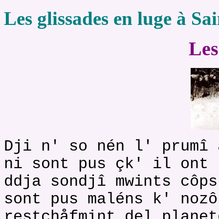
Les glissades en luge à Sa
Les
Dji n' so nén l' prumî 
ni sont pus çk' il ont 
ddja sondjî mwints côps
sont pus maléns k' nozô
restchåfmint del planet