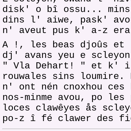
disk' o bî ossu... mins
dins l' aiwe, pask' avo
n' aveut pus k' a-z era
A !, les beas djoûs et 
dj' avans yeu e scleyon
" Vla Dehart! " et k' i
rouwales sins loumire. 
n' ont nén cnoxhou ces 
nos-minme avou, po les 
loces clawêyes ås scley
po-z î fé clawer des fi