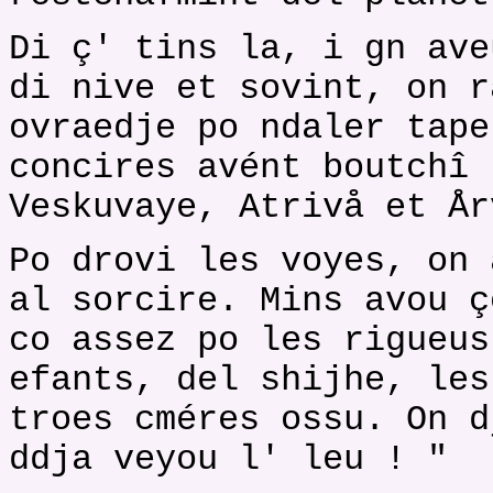
Di ç' tins la, i gn ave
di nive et sovint, on r
ovraedje po ndaler tape
concires avént boutchî 
Veskuvaye, Atrivå et År
Po drovi les voyes, on 
al sorcire. Mins avou ç
co assez po les rigueus
efants, del shijhe, les
troes cméres ossu. On d
ddja veyou l' leu ! "