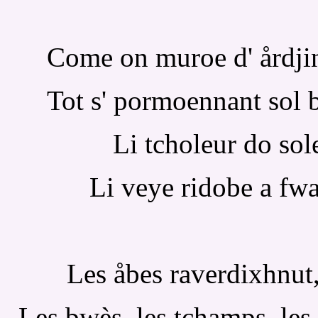
Come on muroe d' årdjint,
Tot s' pormoennant sol b
Li tcholeur do sol
Li veye ridobe a fwai
Les åbes raverdixhnut,
Les bwès, les tchamps, les 