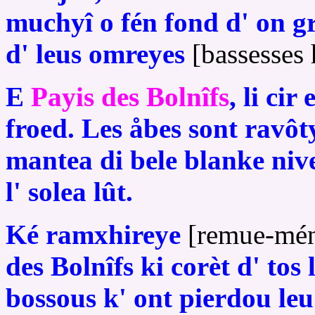
muchyî o fén fond d' on gr
d' leus omreyes
[bassesses
E
Payis des Bolnîfs
, li cir
froed. Les åbes sont ravôt
mantea di bele blanke nive 
l' solea lût.
Ké ramxhireye
[remue-mé
des Bolnîfs ki corèt d' tos 
bossous k' ont pierdou leu