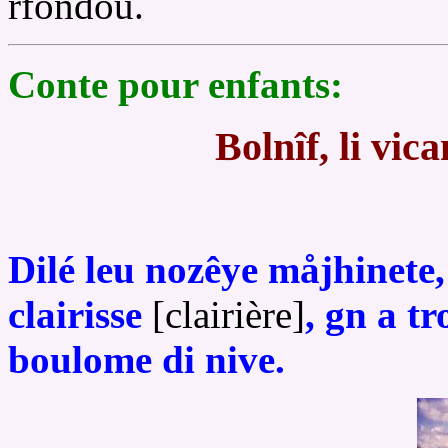
rfondou.
Conte pour enfants:
Bolnîf, li vic
Dilé leu nozêye måjhinete,
clairisse
[clairière]
, gn a t
boulome di nive.