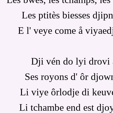
Les ptitès biesses djip
E l' veye come å viyaedj
Dji vén do lyi drovi 
Ses royons d' ôr djown
Li viye ôrlodje di keuve
Li tchambe end est djo