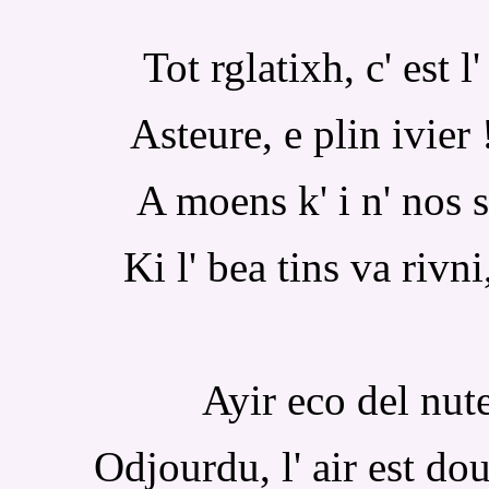
Tot rglatixh, c' est l
Asteure, e plin ivier !
A moens k' i n' nos 
Ki l' bea tins va rivni
Ayir eco del nute
Odjourdu, l' air est do