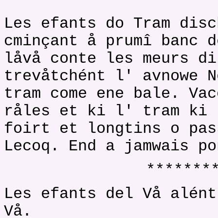
*******
Les efants do Tram disc
cminçant å prumî banc d
låvå conte les meurs di
trevåtchént l' avnowe N
tram come ene bale. Vac
råles et ki l' tram ki 
foirt et longtins o pas
Lecoq. End a jamwais po
*******
Les efants del Vå alént
Vå.