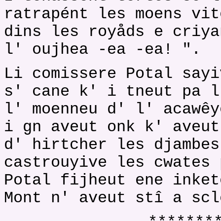
ratrapént les moens vit
dins les royåds e criya
l' oujhea -ea -ea! ".
Li comissere Potal sayi
s' cane k' i tneut pa l
l' moenneu d' l' acawêy
i gn aveut onk k' aveut
d' hirtcher les djambes
castrouyive les cwates 
Potal fijheut ene inket
Mont n' aveut stî a scl