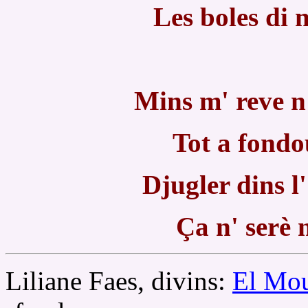
Les boles di n
Mins m' reve n
Tot a fondo
Djugler dins l'
Ça n' serè 
Liliane Faes, divins:
El Mou