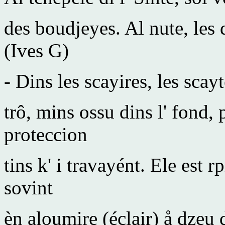
des boudjeyes. Al nute, les d
(Ives G)
- Dins les scayires, les sca
trô, mins ossu dins l' fond,
proteccion
tins k' i travayént. Ele est 
sovint
èn aloumire (éclair) å dzeu d'