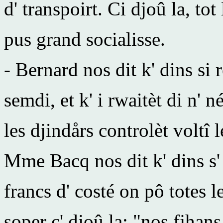
d' transpoirt. Ci djoû la, tot
pus grand socialisse.
- Bernard nos dit k' dins si re
semdi, et k' i rwaitèt di n' 
les djindårs controlèt voltî l
Mme Bacq nos dit k' dins s' 
francs d' costé on pô totes 
soper ç' djoû la; "nos fjhan