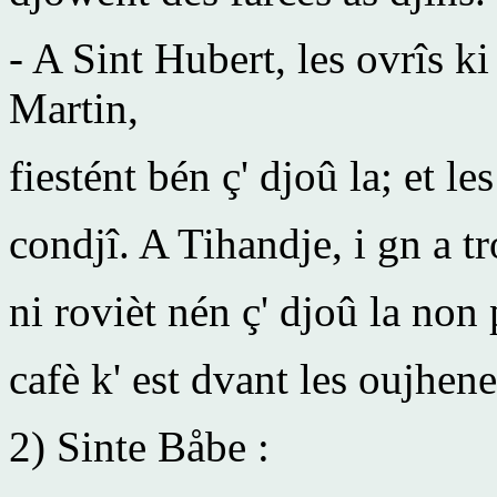
- A Sint Hubert, les ovrîs k
Martin,
fiestént bén ç' djoû la; et le
condjî. A Tihandje, i gn a tr
ni rovièt nén ç' djoû la non p
cafè k' est dvant les oujhene
2) Sinte Båbe :