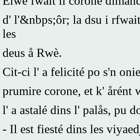
Elwè fwait li corone dimand
d' l'&nbps;ôr; la dsu i rfwa
les
deus å Rwè.
Cit-ci l' a felicité po s'n oni
prumire corone, et k' årént wå
l' a astalé dins l' palås, pu
- Il est fiesté dins les viyae