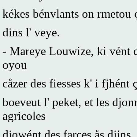
kékes bénvlants on rmetou ça
dins l' veye.
- Mareye Louwize, ki vént d
oyou
cåzer des fiesses k' i fjhént 
boeveut l' peket, et les djo
agricoles
djowént des farces ås djins.