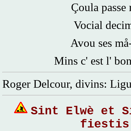
Çoula passe 
Vocial decim
Avou ses må-
Mins c' est l' bo
Roger Delcour, divins: Lig
Sint Elwè et S
fiestis