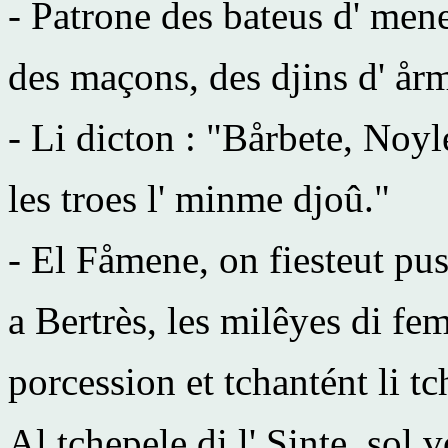
- Patrone des bateus d' mene
des maçons, des djins d' årm
- Li dicton : "Bårbete, Noyle
les troes l' minme djoû."
- El Fåmene, on fiesteut pus
a Bertrès, les milêyes di fem
porcession et tchantént li tc
Al tchepele di l' Sinte, sol 