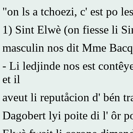
"on ls a tchoezi, c' est po le
1) Sint Elwè (on fiesse li Si
masculin nos dit Mme Bacq 
- Li ledjinde nos est contêy
et il
aveut li reputåcion d' bén tr
Dagobert lyi poite di l' ôr p