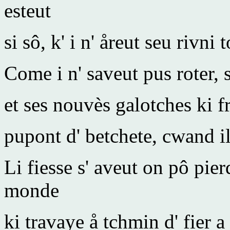
esteut
si sô, k' i n' åreut seu rivni 
Come i n' saveut pus roter, 
et ses nouvès galotches ki fr
pupont d' betchete, cwand il
Li fiesse s' aveut on pô pie
monde
ki travaye å tchmin d' fier 