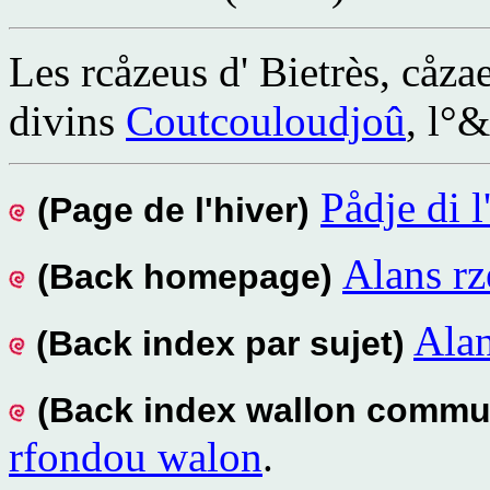
Les rcåzeus d' Bietrès, cåz
divins
Coutcouloudjoû
, l°
Pådje di l'
(Page de l'hiver)
Alans rz
(Back homepage)
Alan
(Back index par sujet)
(Back index wallon comm
rfondou walon
.