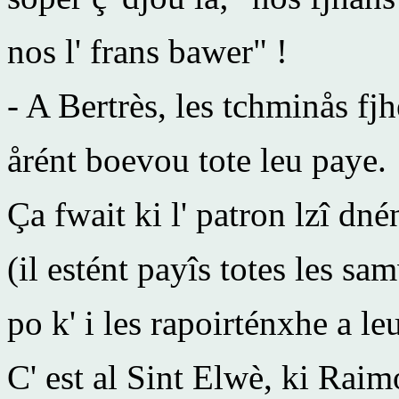
nos l' frans bawer" !
- A Bertrès, les tchminås fjh
årént boevou tote leu paye.
Ça fwait ki l' patron lzî dn
(il estént payîs totes les sam
po k' i les rapoirténxhe a l
C' est al Sint Elwè, ki Raim