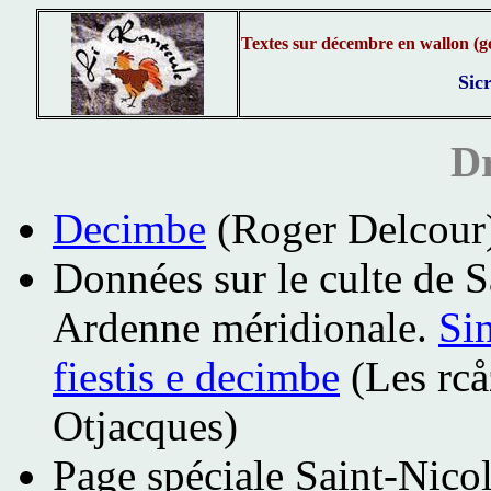
Textes sur décembre en wallon (gé
Sic
Dr
Decimbe
(Roger Delcour
Données sur le culte de S
Ardenne méridionale.
Sin
fiestis e decimbe
(Les rcå
Otjacques)
Page spéciale Saint-Nico