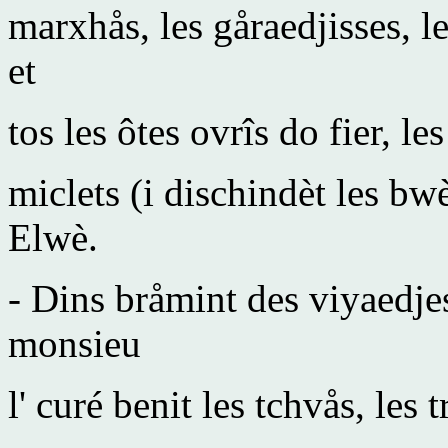
marxhås, les gåraedjisses, l
et
tos les ôtes ovrîs do fier, le
miclets (i dischindèt les bwè
Elwè.
- Dins bråmint des viyaedje
monsieu
l' curé benit les tchvås, les 