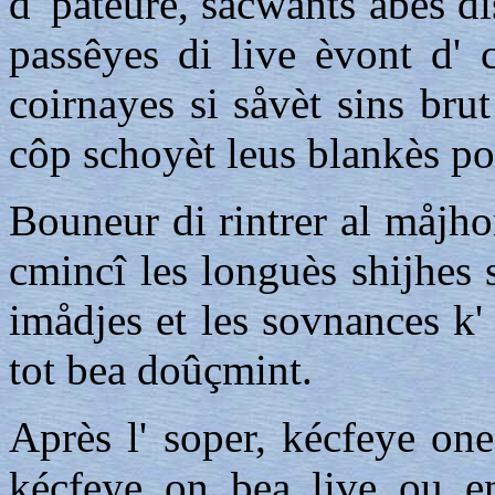
d' pateure, sacwants åbes dis
passêyes di live èvont d' 
coirnayes si såvèt sins brut
côp schoyèt leus blankès po
Bouneur di rintrer al måjho
cmincî les longuès shijhes 
imådjes et les sovnances k' 
tot bea doûçmint.
Après l' soper, kécfeye on
kécfeye on bea live ou en