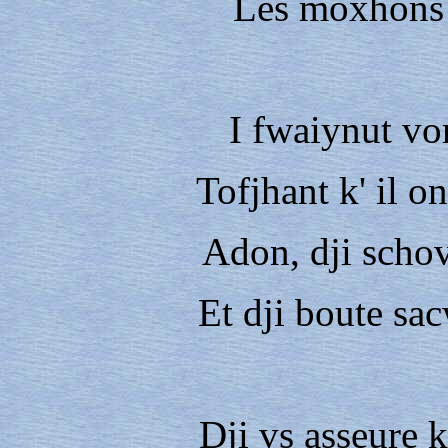
Les moxhons 
I fwaiynut vo
Tofjhant k' il on
Adon, dji schov
Et dji boute sa
Dji vs asseure k