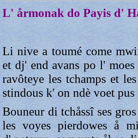
L' årmonak do Payis d' H
Li nive a toumé come mwint
et dj' end avans po l' moes
ravôteye les tchamps et les
stindous k' on ndè voet pus 
Bouneur di tchåssî ses gros 
les voyes pierdowes å mi