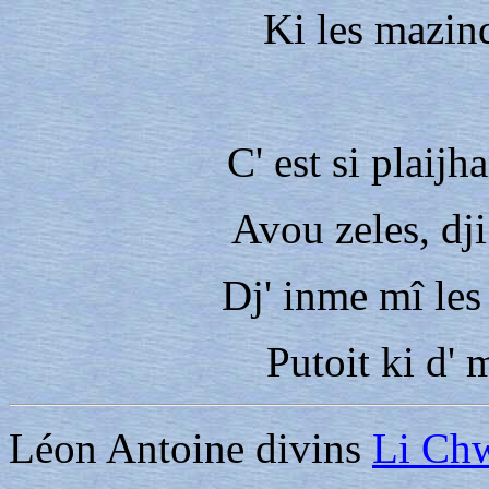
Ki les mazind
C' est si plaijha
Avou zeles, dji
Dj' inme mî les
Putoit ki d' 
Léon Antoine divins
Li Ch