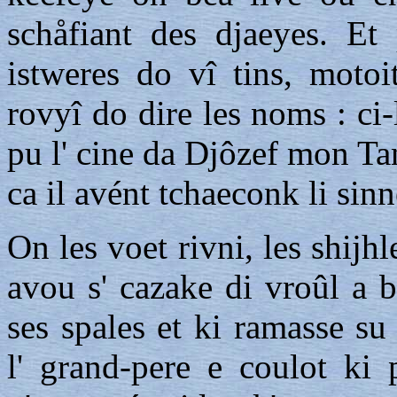
schåfiant des djaeyes. Et
istweres do vî tins, motoi
rovyî do dire les noms : ci-l
pu l' cine da Djôzef mon Tan
ca il avént tchaeconk li sinne
On les voet rivni, les shijhl
avou s' cazake di vroûl a 
ses spales et ki ramasse su
l' grand-pere e coulot ki 