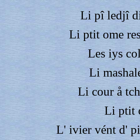
Li pî ledjî d
Li ptit ome re
Les iys c
Li mashale
Li cour å t
Li ptit
L' ivier vént d' 