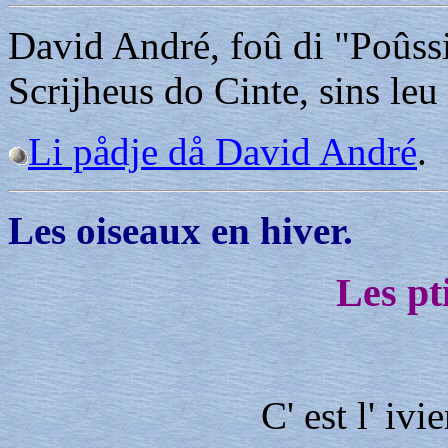
David André, foû di "Poûssir
Scrijheus do Cinte, sins leu
Li pådje då David André
.
Les oiseaux en hiver.
Les pt
C' est l' ivie