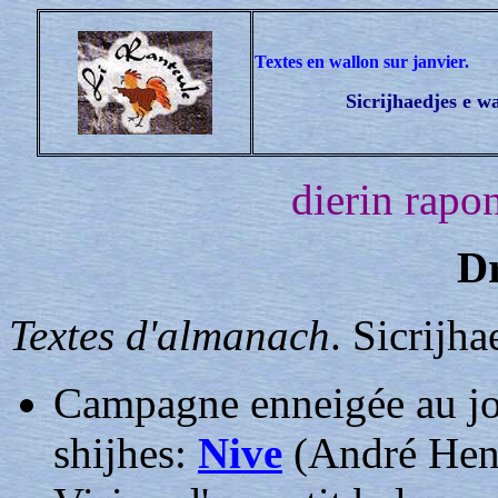
Textes en wallon sur janvier.
Sicrijhaedjes e w
dierin rapon
Dr
Textes d'almanach
. Sicrijh
Campagne enneigée au jou
shijhes:
Nive
(André Hen