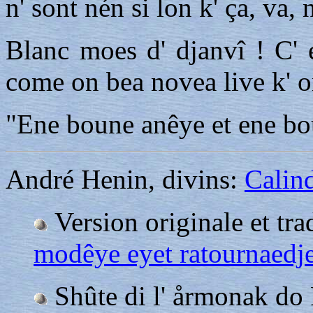
n' sont nén si lon k' ça, va, 
Blanc moes d' djanvî ! C' 
come on bea novea live k' o
"Ene boune anêye et ene bou
André Henin, divins:
Calin
Version originale et tra
modêye eyet ratournaedje
Shûte di l' årmonak do 