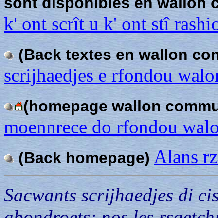
sont disponibles en wallon
k' ont scrît u k' ont stî ras
(Back textes en wallon c
scrijhaedjes e rfondou walo
(homepage wallon comm
moennrece do rfondou walo
Alans rz
(Back homepage)
Sacwants scrijhaedjes di cis
abondroets; nos les rsaetchr