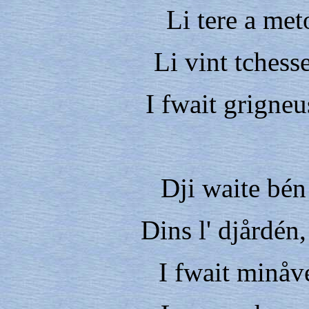
Li tere a met
Li vint tchess
I fwait grigneu
Dji waite bén 
Dins l' djårdén, 
I fwait minåve