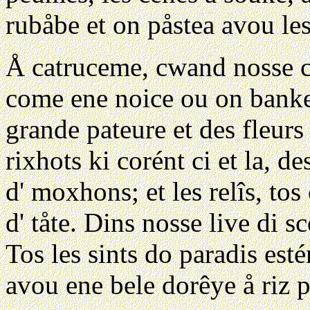
rubåbe et on påstea avou le
Å catruceme, cwand nosse cu
come ene noice ou on banket
grande pateure et des fleurs 
rixhots ki corént ci et la, d
d' moxhons; et les relîs, to
d' tåte. Dins nosse live di s
Tos les sints do paradis estén
avou ene bele dorêye å riz p