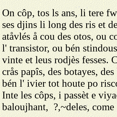
On côp, tos ls ans, li tere 
ses djins li long des ris et 
atåvlés å cou des otos, ou c
l' transistor, ou bén stindou
vinte et leus rodjès fesses. C
crås papîs, des botayes, des 
bén l' ivier tot houte po risco
Inte les côps, i passèt e viya
baloujhant,
?,~deles, come 