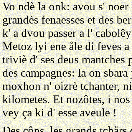
Vo ndè la onk: avou s' noer
grandès fenaesses et des ber
k' a dvou passer a l' cabolêy
Metoz lyi ene åle di feves a 
triviè d' ses deus mantches p
des campagnes: la on sbara
moxhon n' oizrè tchanter, ni
kilometes. Et nozôtes, i nos
vey ça ki d' esse aveule !
Des côps, les grands tchårs 