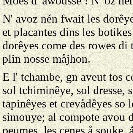
Moes d' awousse ! N' ôz nén r
N' avoz nén fwait les dorêye
et placantes dins les botike
dorêyes come des rowes di tch
plin nosse måjhon.
E l' tchambe, gn aveut tos co
sol tchiminêye, sol dresse, s
tapinêyes et crevådêyes so le
simouye; al compote avou d
peumes, les cenes å souke, å