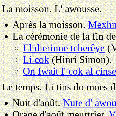
La moisson.
L' awousse.
Après la moisson.
Mexhn
La cérémonie de la fin d
El dierinne tcherêye
(M
Li cok
(Hinri Simon).
On fwait l' cok al cins
Le temps.
Li tins do moes d
Nuit d'août.
Nute d' awou
Orage d'août meurtrier.
V