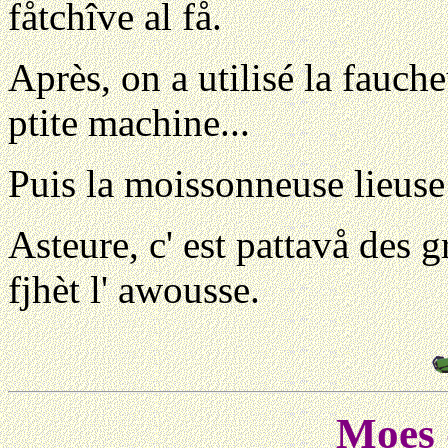
fåtchîve al få.
Après, on a utilisé la fauche
ptite machine...
Puis la moissonneuse lieuse:
Asteure, c' est pattavå des 
fjhèt l' awousse.
Moes 