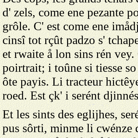
d' zels,
come ene pezante po
grôle. C' est come ene imådj
cinsî tot rçût padzo s' tchap
et rwaite å lon sins rén vey.
poirtrait; i toûne si tiesse so
ôte payis. Li tracteur hictêye
roed. Est çk' i serént djinné
Et les sints des eglijhes, ser
pus sôrti, minme li cwénze 