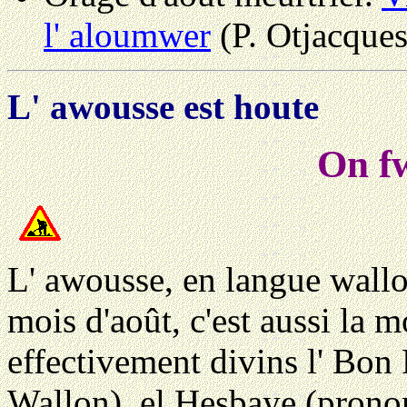
l' aloumwer
(P. Otjacques
L' awousse est houte
On fw
L' awousse, en langue wallo
mois d'août, c'est aussi la 
effectivement divins l' Bon
Wallon), el Hesbaye (prono