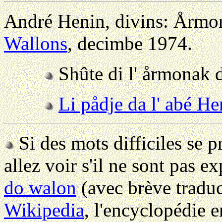
André Henin, divins: Årmo
Wallons
, decimbe 1974.
Shûte di l' årmonak 
Li pådje da l' abé He
Si des mots difficiles se p
allez voir s'il ne sont pas e
do walon
(avec brève traduc
Wikipedia
, l'encyclopédie 