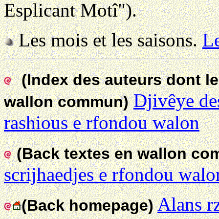
Esplicant Motî").
Les mois et les saisons.
Le
(Index des auteurs dont le
Djivêye des 
wallon commun)
rashious e rfondou walon
(Back textes en wallon c
scrijhaedjes e rfondou walo
Alans r
(Back homepage)