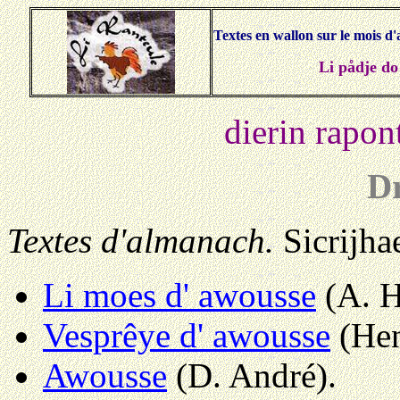
Textes en wallon sur le mois d'
Li pådje do
dierin rapon
Dr
Textes d'almanach.
Sicrijha
Li moes d' awousse
(A. H
Vesprêye d' awousse
(Hen
Awousse
(D. André).