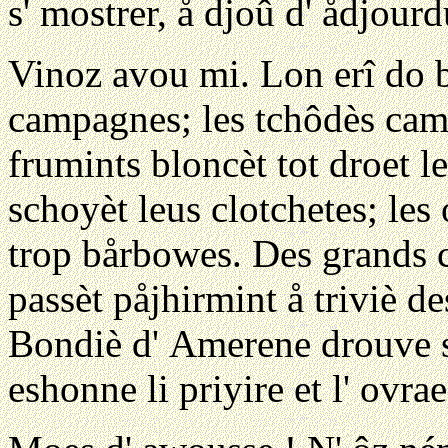
s' mostrer, å djoû d' ådjourd
Vinoz avou mi. Lon erî do br
campagnes; les tchôdès cam
frumints bloncèt tot droet l
schoyèt leus clotchetes; les 
trop bårbowes. Des grands c
passèt påjhirmint å triviè de
Bondiè d' Amerene drouve s
eshonne li priyire et l' ovrae