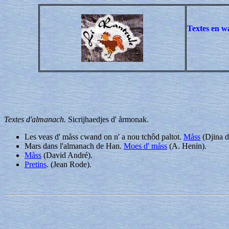
Textes en w
Textes d'almanach.
Sicrijhaedjes d' årmonak.
Les veas d' måss cwand on n' a nou tchôd paltot.
Måss
(Djina d'
Mars dans l'almanach de Han.
Moes d' måss
(A. Henin).
Måss
(David André).
Pretins
. (Jean Rode).