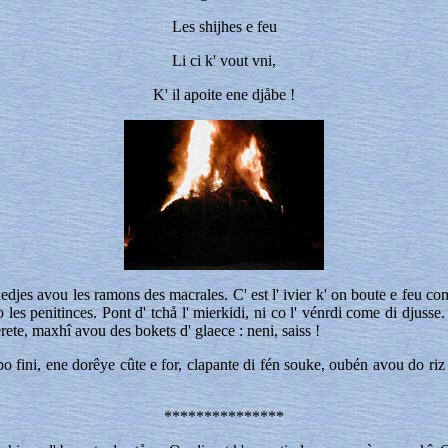
Les shijhes e feu
Li ci k' vout vni,
K' il apoite ene djåbe !
viyaedjes avou les ramons des macrales. C' est l' ivier k' on boute e feu 
es penitinces. Pont d' tchå l' mierkidi, ni co l' vénrdi come di djusse
ete, maxhî avou des bokets d' glaece : neni, saiss !
o fini, ene dorêye cûte e for, clapante di fén souke, oubén avou do riz
***************