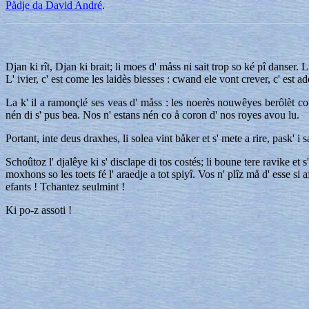
Pådje da David André
.
Djan ki rît, Djan ki brait; li moes d' måss ni sait trop so ké pî danser.
L' ivier, c' est come les laidès biesses : cwand ele vont crever, c' est a
La k' il a ramonçlé ses veas d' måss : les noerès nouwêyes berôlèt cou
nén di s' pus bea. Nos n' estans nén co å coron d' nos royes avou lu.
Portant, inte deus draxhes, li solea vint båker et s' mete a rire, pask' i 
Schoûtoz l' djalêye ki s' disclape di tos costés; li boune tere ravike et
moxhons so les toets fé l' araedje a tot spiyî. Vos n' plîz må d' esse s
efants ! Tchantez seulmint !
Ki po-z assoti !