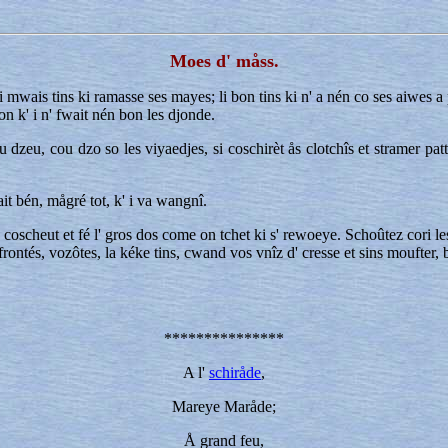
Moes d' måss.
 Li mwais tins ki ramasse ses mayes; li bon tins ki n' a nén co ses aiwes a 
don k' i n' fwait nén bon les djonde.
 dzeu, cou dzo so les viyaedjes, si coschirèt ås clotchîs et stramer pat
sait bén, mågré tot, k' i va wangnî.
 s' coscheut et fé l' gros dos come on tchet ki s' rewoeye. Schoûtez cori l
i afrontés, vozôtes, la kéke tins, cwand vos vnîz d' cresse et sins moufte
***************
A l'
schiråde
,
Mareye Maråde;
Å grand feu,