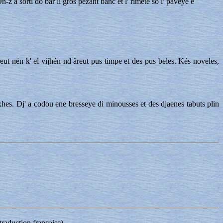
z a sôrti do bår li gros pezant banc et l' rimete so l' pavêye e
åreut nén k' el vijhén nd åreut pus timpe et des pus beles. Kés noveles,
oxhes. Dj' a codou ene bresseye di minousses et des djaenes tabuts plin
raduction française).