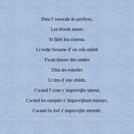
Dins l' rouwale ås pavêyes,
Les froeds meurs
Si fjhèt leu cinema.
Li rodje broume d' on crås mårdi
Fwait danser des ombes
Dins les estoeles
Li tins d' ene obåde,
Cwand l' cour s' improvijhe tabeur,
Cwand les rampårs s' improvijhnut muraye,
Cwand èn åvé s' improvijhe eternité.