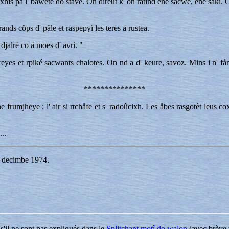
is pa l' bawete do ståve. On direut k' on ratind ene sacwè, ene sakî. On-
grands côps d' påle et raspepyî les teres å rustea.
 djalrè co å moes d' avri. "
aireyes et rpiké sacwants chalotes. On nd a d' keure, savoz. Mins i n' f
***************
frumjheye ; l' air si rtchåfe et s' radoûcixh. Les åbes rasgotèt leus c
...
, decimbe 1974.
 s'il ne sont pas expliqués dans le
Splitchant motî do walon
(avec brève t