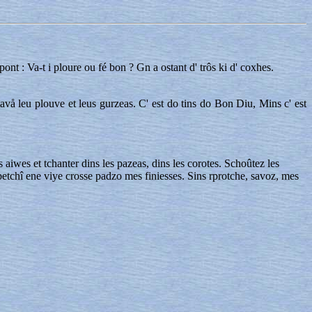
pont : Va-t i ploure ou fé bon ? Gn a ostant d' trôs ki d' coxhes.
tavå leu plouve et leus gurzeas. C' est do tins do Bon Diu, Mins c' est
es aiwes et tchanter dins les pazeas, dins les corotes. Schoûtez les
r, betchî ene viye crosse padzo mes finiesses. Sins rprotche, savoz, mes