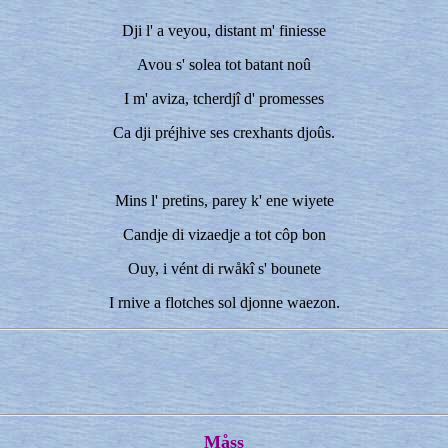
Dji l' a veyou, distant m' finiesse
Avou s' solea tot batant noû
I m' aviza, tcherdjî d' promesses
Ca dji préjhive ses crexhants djoûs.
Mins l' pretins, parey k' ene wiyete
Candje di vizaedje a tot côp bon
Ouy, i vént di rwåkî s' bounete
I rnive a flotches sol djonne waezon.
Måss