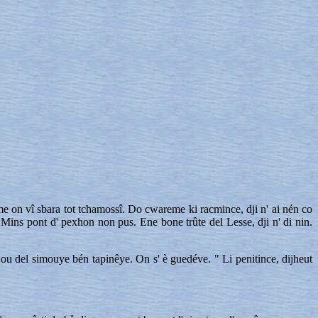
come on vî sbara tot tchamossî. Do cwareme ki racmince, dji n' ai nén co
. Mins pont d' pexhon non pus. Ene bone trûte del Lesse, dji n' di nin.
 ou del simouye bén tapinêye. On s' è guedéve. " Li penitince, dijheut