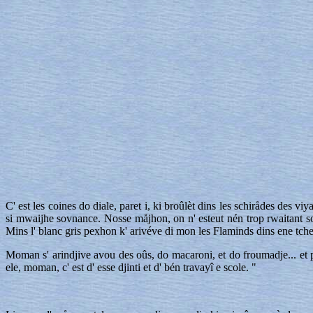
C' est les coines do diale, paret i, ki broûlèt dins les schirådes des 
si mwaijhe sovnance. Nosse måjhon, on n' esteut nén trop rwaitant so l
Mins l' blanc gris pexhon k' arivéve di mon les Flaminds dins ene tcher
Moman s' arindjive avou des oûs, do macaroni, et do froumadje... et p
ele, moman, c' est d' esse djinti et d' bén travayî e scole. "