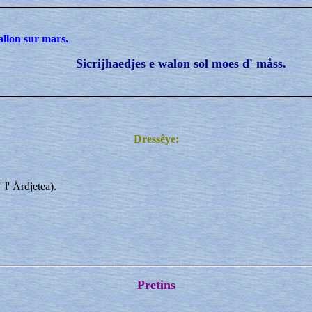
allon sur mars.
Sicrijhaedjes e walon sol moes d' måss.
Dressêye:
 l' Årdjetea).
Pretins