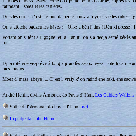
Li moes d' måss pestele come on djonne polin ki coirnêye après les paxh
ratindant l' solea et les canletes.
Dins les cortis, c' est l' grand dalaedje : on-z a foyî, cassé les rukes a 
On s' atôtche padzeu les håyes : " On-z a bén l' tins ! Rén ki presse ! I
Portant on s' tént a l' gogne; et, a l' anuti, on-z a dedja semé kékès 
hon !
Dj' a roté ene vesprêye å long a grandès ascoxheyes. Tote li campagne 
mes mwins.
Moes d' måss, abeye !... C' est l' vraiy k' on ratind ene sakî, ene sacwè
André Henin, divins Årmonak do Payis d' Han,
Les Cahiers Wallons
Shûte di l' årmonak do Payis d' Han:
avri
.
Li pådje da l' abé Henin
.
Si des mots difficiles se présentent à vous sur ces pages, allez voir