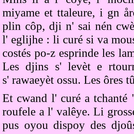
miyame et ttaleure, i gn å
plin côp, dji n' sai nén cw
l' eglijhe : li curé si va mo
costés po-z esprinde les lam
Les djins s' levèt e rtour
s' rawaeyèt ossu. Les ôres t
Et cwand l' curé a tchanté "
roufele a l' valêye. Li gros
pus oyou dispoy des djoûs