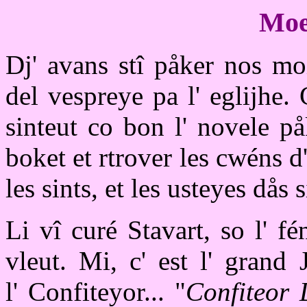
Moes
Dj' avans stî påker nos moi
del vespreye pa l' eglijhe.
sinteut co bon l' novele p
boket et rtrover les cwéns d'
les sints, et les usteyes dås 
Li vî curé Stavart, so l' f
vleut. Mi, c' est l' gran
l' Confiteyor... "
Confiteor 