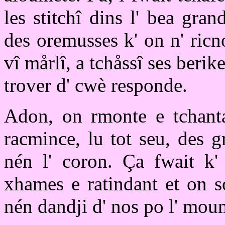
les stitchî dins l' bea gra
des oremusses k' on n' ric
vî mårlî, a tchåssî ses berike
trover d' cwè responde.
Adon, on rmonte e tchantan
racmince, lu tot seu, des 
nén l' coron. Ça fwait k' 
xhames e ratindant et on s
nén dandji d' nos po l' mou