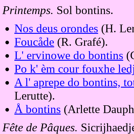
Printemps.
Sol bontins.
Nos deus orondes
(H. Ler
Foucåde
(R. Grafé).
L' ervinowe do bontins
(C
Po k' èm cour fouxhe ledj
A l' aprepe do bontins, to
Lerutte).
Å bontins
(Arlette Dauph
Fête de Pâques.
Sicrijhaedj