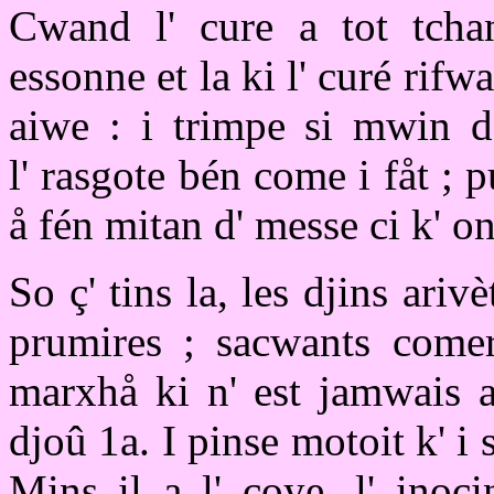
Cwand l' cure a tot tchan
essonne et la ki l' curé rif
aiwe : i trimpe si mwin dd
l' rasgote bén come i fåt ; pu
å fén mitan d' messe ci k' on
So ç' tins la, les djins ariv
prumires ; sacwants comere
marxhå ki n' est jamwais a
djoû 1a. I pinse motoit k' i 
Mins il a l' coye, l' inoc