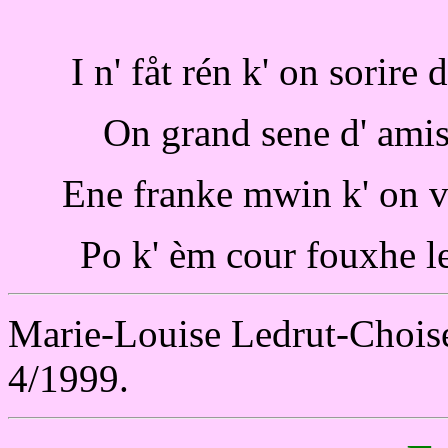
I n' fåt rén k' on sorire
On grand sene d' amist
Ene franke mwin k' on vo
Po k' èm cour fouxhe le
Marie-Louise Ledrut-Choise
4/1999.