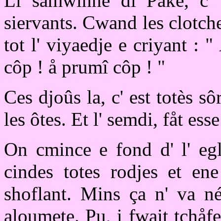
Li samwinne di Påke, c' e
siervants. Cwand les clotche
tot l' viyaedje e criyant :
côp ! å prumî côp ! "
Ces djoûs la, c' est totès s
les ôtes. Et l' semdi, fåt ess
On cmince e fond d' l' egl
cindes totes rodjes et en
shoflant. Mins ça n' va 
aloumete. Pu, i fwait tchåfe