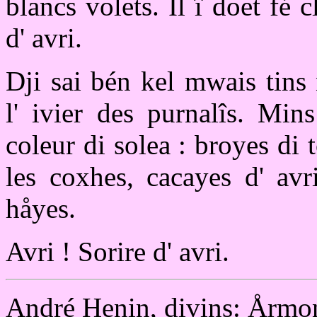
blancs volets. Il î doet fé c
d' avri.
Dji sai bén kel mwais tins
l' ivier des purnalîs. Min
coleur di solea : broyes di t
les coxhes, cacayes d' avr
håyes.
Avri ! Sorire d' avri.
André Henin, divins: Årmo