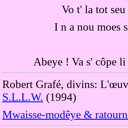
Vo t' la tot se
I n a nou moes s
Abeye ! Va s' côpe li 
Robert Grafé, divins:
L'œuv
S.L.L.W.
(1994)
Mwaisse-modêye & ratourna