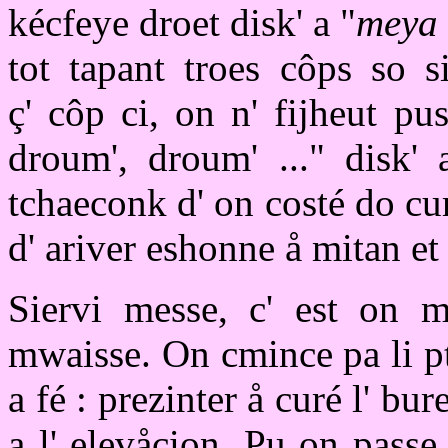
kécfeye droet disk' a "
meya 
tot tapant troes côps so si
ç' côp ci, on n' fijheut p
droum', droum' ..." disk' 
tchaeconk d' on costé do cur
d' ariver eshonne å mitan et
Siervi messe, c' est on me
mwaisse. On cmince pa li pt
a fé : prezinter å curé l' bur
a l' elevåcion. Pu on passe 