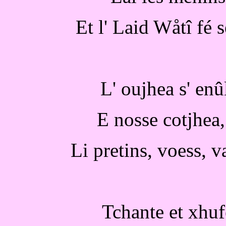
Et l' Laid Wåtî fé 
L' oujhea s' enûl
E nosse cotjhea, 
Li pretins, voess, v
Tchante et xhufe