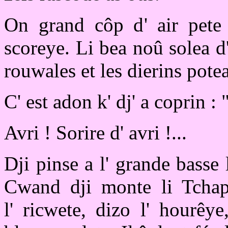
On grand côp d' air pete
scoreye. Li bea noû solea d'
rouwales et les dierins potea
C' est adon k' dj' a coprin :
Avri ! Sorire d' avri !...
Dji pinse a l' grande bass
Cwand dji monte li Tchape
l' ricwete, dizo l' hourêy