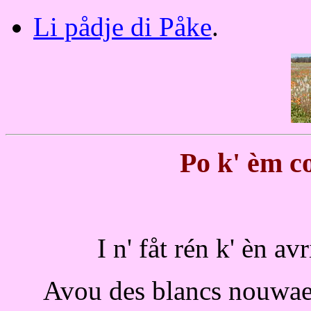
Li pådje di Påke
.
Po k' èm co
I n' fåt rén k' èn avr
Avou des blancs nouwaedj