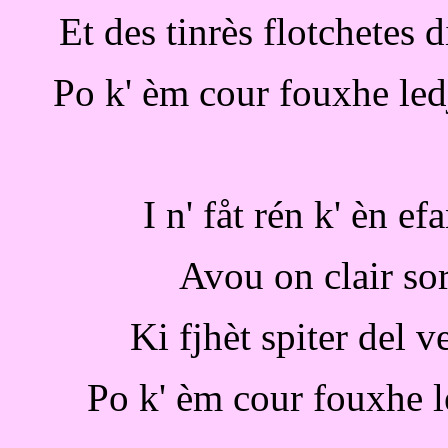
Et des tinrès flotchetes 
Po k' èm cour fouxhe led
I n' fåt rén k' èn ef
Avou on clair sor
Ki fjhèt spiter del 
Po k' èm cour fouxhe le