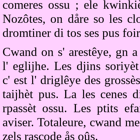
comeres ossu ; ele kwinkiè
Nozôtes, on dåre so les clo
dromtiner di tos ses pus foi
Cwand on s' arestêye, gn a
l' eglijhe. Les djins soriy
c' est l' driglêye des grossès
taijhèt pus. La les cenes 
rpassèt ossu. Les ptits ef
aviser. Totaleure, cwand me
zels rascode ås oûs.