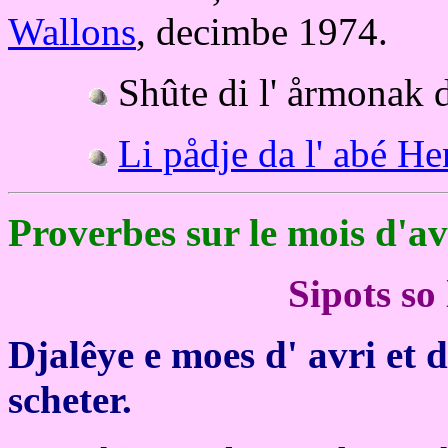
Wallons
, decimbe 1974.
Shûte di l' årmonak 
Li pådje da l' abé He
Proverbes sur le mois d'av
Sipots so 
Djalêye e moes d' avri et d
scheter.