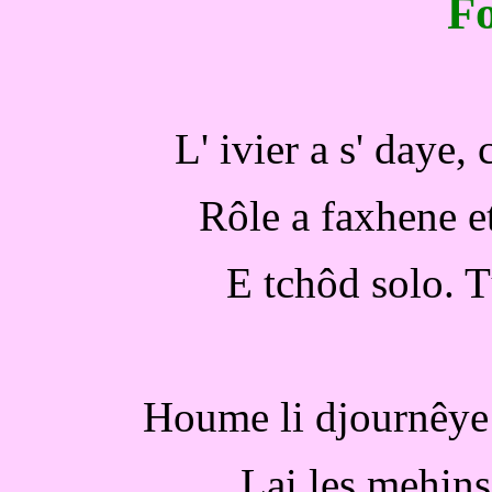
F
L' ivier a s' daye, 
Rôle a faxhene e
E tchôd solo. T
Houme li djournêye
Lai les mehins