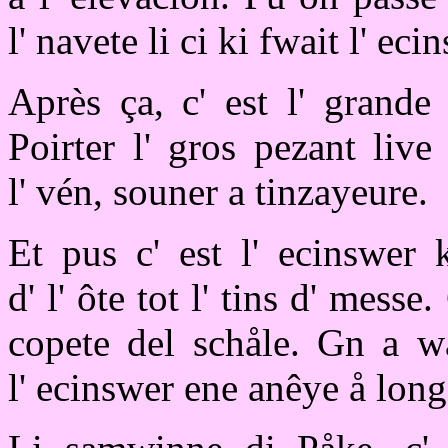
l' navete li ci ki fwait l' eci
Après ça, c' est l' grande
Poirter l' gros pezant live 
l' vén, souner a tinzayeure.
Et pus c' est l' ecinswer 
d' l' ôte tot l' tins d' messe.
copete del schåle. Gn a wa
l' ecinswer ene anêye å lon