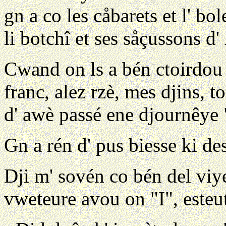
gn a co les cåbarets et l' bol
li botchî et ses såçussons d
Cwand on ls a bén ctoirdou e
franc, alez rzè, mes djins, to
d' awè passé ene djournêye
Gn a rén d' pus biesse ki des
Dji m' sovén co bén del viy
vweteure avou on "I", esteut