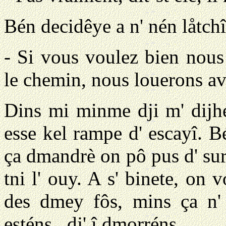
Bén decidêye a n' nén låtchî l
-
Si vous voulez bien nous 
le chemin, nous louerons a
Dins mi minme dji m' dijhe
esse kel rampe d' escayî. B
ça dmandrè on pô pus d' surv
tni l' ouy. A s' binete, on
des dmey fôs, mins ça n' a
esténs...dj' î dmorréns.