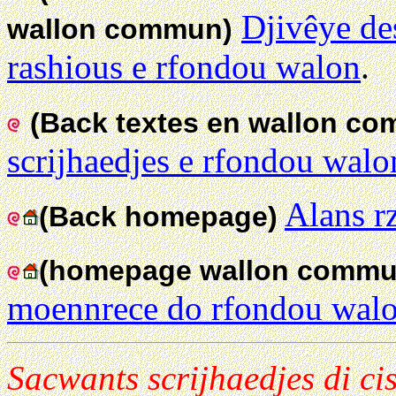
Djivêye des 
wallon commun)
rashious e rfondou walon
.
(Back textes en wallon c
scrijhaedjes e rfondou walo
Alans r
(Back homepage)
(homepage wallon commu
moennrece do rfondou walo
Sacwants scrijhaedjes di cis