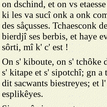
on dschind, et on vs etaesse
ki les va sucî onk a onk com
des såçusses. Tchaesconk des
bierdjî ses berbis, et haye e
sôrti, mî k' c' est !
On s' kiboute, on s' tchôke d
s' kitape et s' sipotchî; gn 
dit sacwants biestreyes; et l
esplikêyes.