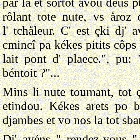
par la et sortot avou deus p
rôlant tote nute, vs åroz 
l' tchåleur. C' est çki dj' 
cmincî pa kékes pitits côps 
lait pont d' plaece.", pu:
béntoit ?"...
Mins li nute toumant, tot ç
etindou. Kékes arets po b
djambes et vo nos la tot sba
Dj' avéns " rendez-vous "