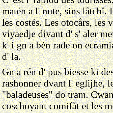
matén a l' nute, sins låtchî. 
les costés. Les otocårs, les
viyaedje divant d' s' aler met
k' i gn a bén rade on ecramia
d' la.
Gn a rén d' pus biesse ki de
rashonner dvant l' eglijhe, le
"baladeuses" do tram. Cwand
coschoyant comifåt et les mo