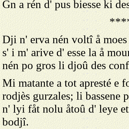
Gn a rén d' pus biesse ki des
***
Dji n' erva nén voltî å moes 
s' i m' arive d' esse la å mo
nén po gros li djoû des conf
Mi matante a tot apresté e fo
rodjès gurzales; li bassene p
n' lyi fåt nolu åtoû d' leye 
bodjî.