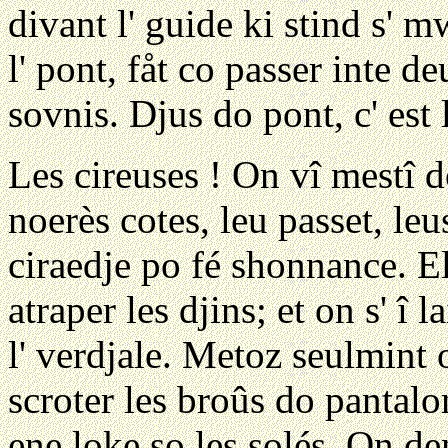
divant l' guide ki stind s' 
l' pont, fåt co passer inte d
sovnis. Djus do pont, c' est 
Les cireuses ! On vî mestî d
noerès cotes, leu passet, le
ciraedje po fé shonnance. El
atraper les djins; et on s' î
l' verdjale. Metoz seulmint 
scroter les broûs do pantalo
ene loke so les solés. On de