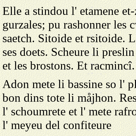
Elle a stindou l' etamene et
gurzales; pu rashonner les 
saetch. Sitoide et rsitoide. 
ses doets. Scheure li preslin
et les brostons. Et racmincî.
Adon mete li bassine so l' pl
bon dins tote li måjhon. Res
l' schoumrete et l' mete rafro
l' meyeu del confiteure