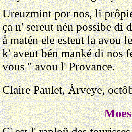
Ureuzmint por nos, li prôpie
ça n' sereut nén possibe di 
å matén ele esteut la avou l
k' aveut bén manké di nos f
vous " avou l' Provance.
Claire Paulet, Årveye, octô
Moes 
C' est l' raploû des tourisses