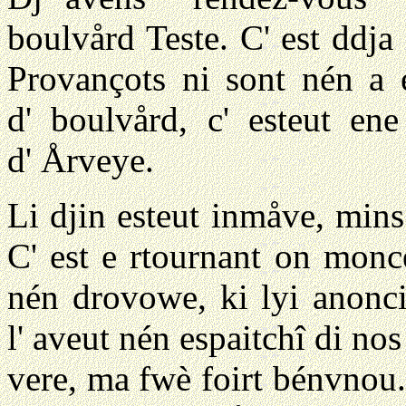
boulvård Teste. C' est ddja 
Provançots ni sont nén a 
d' boulvård, c' esteut en
d' Årveye.
Li djin esteut inmåve, mins
C' est e rtournant on moncea
nén drovowe, ki lyi anonci
l' aveut nén espaitchî di no
vere, ma fwè foirt bénvnou.