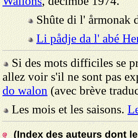
Wallons
, decimbe 1974.
Shûte di l' årmonak 
Li pådje da l' abé He
Si des mots difficiles se p
allez voir s'il ne sont pas e
do walon
(avec brève traduc
Les mois et les saisons.
Le
(Index des auteurs dont le