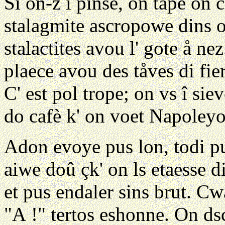
Si on-z î pinse, on tape on 
stalagmite ascropowe dins on
stalactites avou l' gote å ne
plaece avou des tåves di fier
C' est pol trope; on vs î sie
do cafè k' on voet Napoleyo
Adon evoye pus lon, todi pus
aiwe doû çk' on ls etaesse d
et pus endaler sins brut. Cwa
"A !" tertos eshonne. On ds