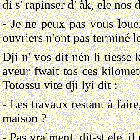
di s' rapinser d' åk, ele nos 
-
Je ne peux pas vous loue
ouvriers n'ont pas terminé le
Dji n' vos dit nén li tiesse k
aveur fwait tos ces kilomet
Totossu vite dji lyi dit :
-
Les travaux restant à fair
maison ?
-
Pas vraiment,
dit-st ele,
il