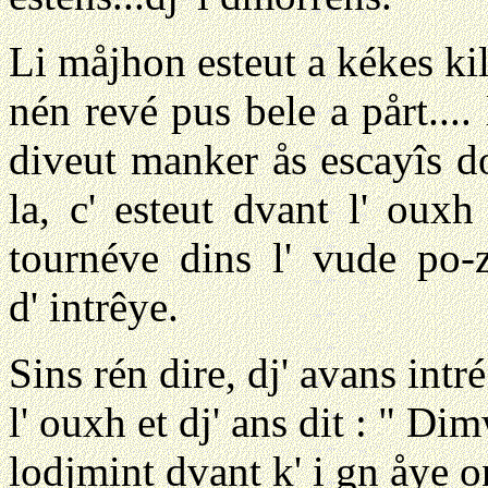
Li måjhon esteut a kékes ki
nén revé pus bele a pårt....
diveut manker ås escayîs do
la, c' esteut dvant l' ouxh
tournéve dins l' vude po-z
d' intrêye.
Sins rén dire, dj' avans intr
l' ouxh et dj' ans dit : " Di
lodjmint dvant k' i gn åye 