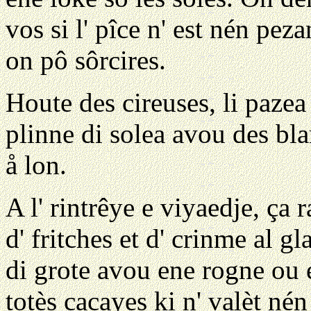
vos si l' pîce n' est nén peza
on pô sôrcires.
Houte des cireuses, li pazea
plinne di solea avou des bla
å lon.
A l' rintrêye e viyaedje, ça
d' fritches et d' crinme al g
di grote avou ene rogne ou 
totès cacayes ki n' valèt nén