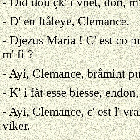
- Did doû çk' i vnèt, don, m' 
- D' en Itåleye, Clemance.
- Djezus Maria ! C' est co p
m' fi ?
- Ayi, Clemance, bråmint pu
- K' i fåt esse biesse, endon
- Ayi, Clemance, c' est l' vra
viker.