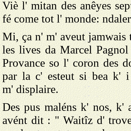
Viè l' mitan des anêyes sep
fé come tot l' monde: ndaler
Mi, ça n' m' aveut jamwais t
les lives da Marcel Pagnol
Provance so l' coron des do
par la c' esteut si bea k' 
m' displaire.
Des pus maléns k' nos, k' 
avént dit : " Waitîz d' trov