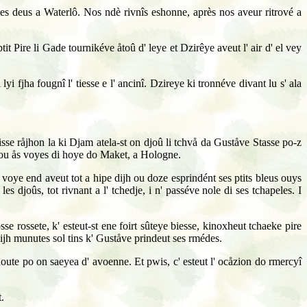
es deus a Waterlô. Nos ndè rivnîs eshonne, après nos aveur ritrové a
ptit Pire li Gade tournikéve åtoû d' leye et Dzirêye aveut l' air d' el vey
yi fjha fougnî l' tiesse e l' ancinî. Dzireye ki tronnéve divant lu s' ala
cisse råjhon la ki Djam atela-st on djoû li tchvå da Guståve Stasse po-z
we ou ås voyes di hoye do Maket, a Hologne.
 voye end aveut tot a hipe dijh ou doze esprindént ses ptits bleus ouys
 djoûs, tot rivnant a l' tchedje, i n' passéve nole di ses tchapeles. I
sse rossete, k' esteut-st ene foirt sûteye biesse, kinoxheut tchaeke pire
dijh munutes sol tins k' Guståve prindeut ses rmédes.
houte po on saeyea d' avoenne. Et pwis, c' esteut l' ocåzion do rmercyî
t.