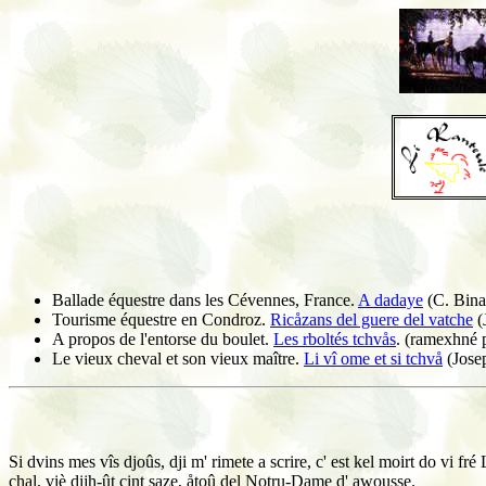
Ballade équestre dans les Cévennes, France.
A dadaye
(C. Bina
Tourisme équestre en Condroz.
Ricåzans del guere del vatche
(
A propos de l'entorse du boulet.
Les rboltés tchvås
. (ramexhné 
Le vieux cheval et son vieux maître.
Li vî ome et si tchvå
(Jose
Si dvins mes vîs djoûs, dji m' rimete a scrire, c' est kel moirt do vi 
chal, viè dijh-ût cint saze, åtoû del Notru-Dame d' awousse.