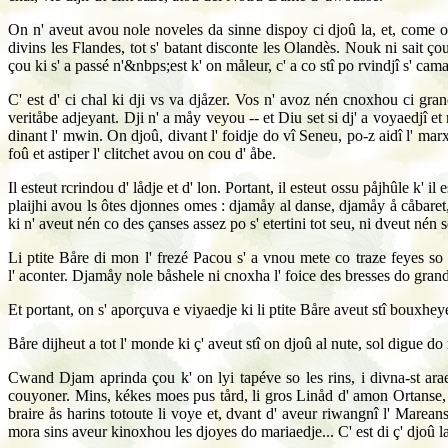
On n' aveut avou nole noveles da sinne dispoy ci djoû la, et, come on 
divins les Flandes, tot s' batant disconte les Olandès. Nouk ni sait ço
çou ki s' a passé n'&nbps;est k' on måleur, c' a co stî po rvindjî s' cam
C' est d' ci chal ki dji vs va djåzer. Vos n' avoz nén cnoxhou ci grand
veritåbe adjeyant. Dji n' a måy veyou -- et Diu set si dj' a voyaedjî e
dinant l' mwin. On djoû, divant l' foidje do vî Seneu, po-z aidî l' marxhå 
foû et astiper l' clitchet avou on cou d' åbe.
Il esteut rcrindou d' lådje et d' lon. Portant, il esteut ossu påjhûle k'
plaijhi avou ls ôtes djonnes omes : djamåy al danse, djamåy å cåbaret
ki n' aveut nén co des çanses assez po s' etertini tot seu, ni dveut nén 
Li ptite Båre di mon l' frezé Pacou s' a vnou mete co traze feyes so 
l' aconter. Djamåy nole båshele ni cnoxha l' foice des bresses do grand
Et portant, on s' aporçuva e viyaedje ki li ptite Båre aveut stî bouxheye
Båre dijheut a tot l' monde ki ç' aveut stî on djoû al nute, sol digue do 
Cwand Djam aprinda çou k' on lyi tapéve so les rins, i divna-st araedj
couyoner. Mins, kékes moes pus tård, li gros Linåd d' amon Ortanse, k'
braire ås harins totoute li voye et, dvant d' aveur riwangnî l' Marean
mora sins aveur kinoxhou les djoyes do mariaedje... C' est di ç' djoû 