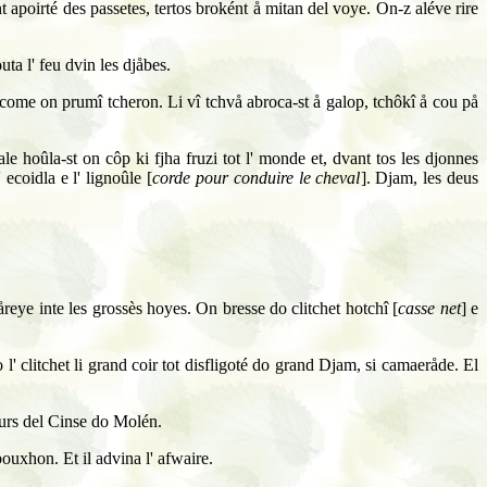
ént apoirté des passetes, tertos broként å mitan del voye. On-z aléve rire
uta l' feu dvin les djåbes.
 come on prumî tcheron. Li vî tchvå abroca-st å galop, tchôkî å cou på
le hoûla-st on côp ki fjha fruzi tot l' monde et, dvant tos les djonnes
 ecoidla e l' lignoûle [
corde pour conduire le cheval
]. Djam, les deus
åreye inte les grossès hoyes. On bresse do clitchet hotchî [
casse net
] e
l' clitchet li grand coir tot disfligoté do grand Djam, si camaeråde. El
meurs del Cinse do Molén.
ouxhon. Et il advina l' afwaire.