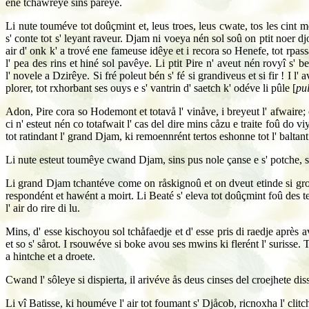
ene tchawreye sins pareye.
Li nute touméve tot doûçmint et, leus troes, leus cwate, tos les cint m
s' conte tot s' leyant raveur. Djam ni voeya nén sol soû on ptit noer dj
air d' onk k' a trové ene fameuse idêye et i recora so Henefe, tot rpas
l' pea des rins et hiné sol pavêye. Li ptit Pire n' aveut nén rovyî s' b
l' novele a Dzirêye. Si fré poleut bén s' fé si grandiveus et si fir ! I 
plorer, tot rxhorbant ses ouys e s' vantrin d' saetch k' odéve li pûle [
pu
Adon, Pire cora so Hodemont et totavå l' vinåve, i breyeut l' afwaire; on 
ci n' esteut nén co totafwait l' cas del dire mins cåzu e traite foû do v
tot ratindant l' grand Djam, ki remoennrént tertos eshonne tot l' baltan
Li nute esteut toumêye cwand Djam, sins pus nole çanse e s' potche, si fj
Li grand Djam tchantéve come on råskignoû et on dveut etinde si gross
respondént et hawént a moirt. Li Beaté s' eleva tot doûçmint foû des t
l' air do rire di lu.
Mins, d' esse kischoyou sol tchåfaedje et d' esse pris di raedje après a
et so s' sårot. I rsouwéve si boke avou ses mwins ki flerént l' surisse. T
a hintche et a droete.
Cwand l' sôleye si dispierta, il arivéve ås deus cinses del croejhete dis
Li vî Batisse, ki houméve l' air tot foumant s' Djåcob, ricnoxha l' clitc