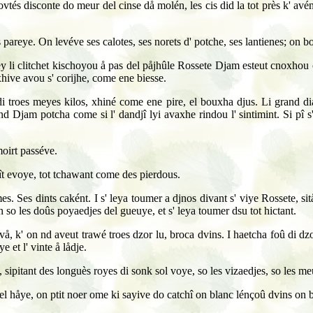
acovtés disconte do meur del cinse då molén, les cis did la tot près k' av
ns pareye. On levéve ses calotes, ses norets d' potche, ses lantienes; on bo
vey li clitchet kischoyou å pas del påjhûle Rossete Djam esteut cnoxhou
axhive avou s' corijhe, come ene biesse.
 di troes meyes kilos, xhiné come ene pire, el bouxha djus. Li grand dia
and Djam potcha come si l' dandjî lyi avaxhe rindou l' sintimint. Si pî s'
moirt passéve.
rît evoye, tot tchawant come des pierdous.
s. Ses dints caként. I s' leya toumer a djnos divant s' viye Rossete, sit
 so les doûs poyaedjes del gueuye, et s' leya toumer dsu tot hictant.
å, k' on nd aveut trawé troes dzor lu, broca dvins. I haetcha foû di dzo 
e et l' vinte å lådje.
e, sipitant des longuès royes di sonk sol voye, so les vizaedjes, so les 
el håye, on ptit noer ome ki sayive do catchî on blanc lénçoû dvins on b