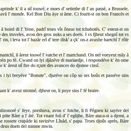
prinde k' il a stî touwé, e moes d' setimbe di l' an passé, a Brussele,
ant avå l' monde. Kel Bon Diu åye si åme. Ci fourit-st on bon Francès et
å boird di l' Yene, padrî troes vîs ôneas tot tchabotés. C' esteut-st on
 des truveles, avou des gros nuks a ses doets. I vs fjheut xhegnî tot vs
rin, i leva tot l' bazår erî d' tere disk' a çk' on-z avaxhe haetchî l' rôle
dismantchî, il åreut touwé l' vatche et l' martchand. On nel voeyeut måy å
t bén po fé. Cwand on lyi djåzéve di mariaedje, i respondéve k' èn ome
e k' åreut stî fire do rçure des avances do djonne cinsî.
ins i lyi breyéve "Bonute", djuréve on côp so ses boûs et passéve sins
m k' aveut stronné, djheut on, li poye sins l' fé braire.
 dizonoré s' feye, porshuva, avou s' fotche, li fi Pêgneu ki sayive del
te Båre a l' åté. Tot vnant foû d' l' eglijhe, Båre ataca-st a djemi, a
sse rossete crapåde ki ravizéve Lînåd, s' papa. Troes djoûs après, Båre
les deus doets del minme mwin.