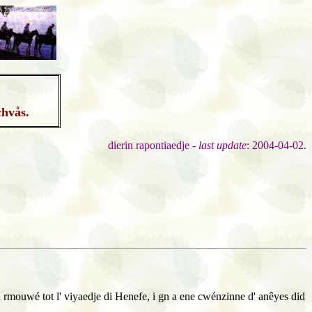
chvås.
dierin rapontiaedje -
last update
: 2004-04-02.
' a rmouwé tot l' viyaedje di Henefe, i gn a ene cwénzinne d' anêyes did