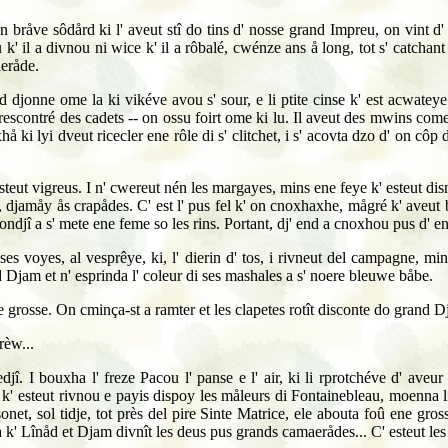
bråve sôdård ki l' aveut stî do tins d' nosse grand Impreu, on vint d' a
u k' il a divnou ni wice k' il a rôbalé, cwénze ans å long, tot s' catch
aeråde.
 djonne ome la ki vikéve avou s' sour, e li ptite cinse k' est acwateye 
t rescontré des cadets -- on ossu foirt ome ki lu. Il aveut des mwins come
ki lyi dveut ricecler ene rôle di s' clitchet, i s' acovta dzo d' on côp d' 
 il esteut vigreus. I n' cwereut nén les margayes, mins ene feye k' esteut 
, djamåy ås crapådes. C' est l' pus fel k' on cnoxhaxhe, mågré k' aveu
sondjî a s' mete ene feme so les rins. Portant, dj' end a cnoxhou pus d' en
ses voyes, al vesprêye, ki, l' dierin d' tos, i rivneut del campagne, m
 Djam et n' esprinda l' coleur di ses mashales a s' noere bleuwe båbe.
 grosse. On cminça-st a ramter et les clapetes rotît disconte do grand Dja
rèw...
î. I bouxha l' freze Pacou l' panse e l' air, ki li rprotchéve d' aveur
 esteut rivnou e payis dispoy les måleurs di Fontainebleau, moenna li pti
sonet, sol tidje, tot près del pire Sinte Matrice, ele abouta foû ene gro
la k' Lînåd et Djam divnît les deus pus grands camaerådes... C' esteut 