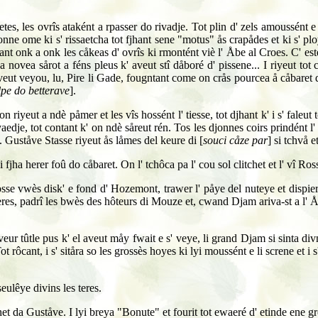
etes, les ovrîs ataként a rpasser do rivadje. Tot plin d' zels amoussént
onne ome ki s' rissaetcha tot fjhant sene "motus" ås crapådes et ki s' plo
sant onk a onk les cåkeas d' ovrîs ki rmontént viè l' Åbe al Croes. C' est
ea novea sårot a féns pleus k' aveut stî dåboré d' pissene... I riyeut to
l' aveut veyou, lu, Pire li Gade, fougntant come on crås pourcea å cåbaret
lpe do betterave
].
riyeut a ndè påmer et les vîs hossént l' tiesse, tot djhant k' i s' faleut 
iyaedje, tot contant k' on ndè såreut rén. Tos les djonnes coirs prindént l
t. Guståve Stasse riyeut ås låmes del keure di [
souci cåze par
] si tchvå e
ha herer foû do cåbaret. On l' tchôca pa l' cou sol clitchet et l' vî Ross
e vwès disk' e fond d' Hozemont, trawer l' påye del nuteye et dispierte
eres, padrî les bwès des hôteurs di Mouze et, cwand Djam ariva-st a l' Åb
veur tûtle pus k' el aveut måy fwait e s' veye, li grand Djam si sinta div
ot rôcant, i s' sitåra so les grossès hoyes ki lyi moussént e li screne et i 
seulêye divins les teres.
het da Guståve. I lyi breya "Bonute" et fourit tot ewaeré d' etinde ene gr