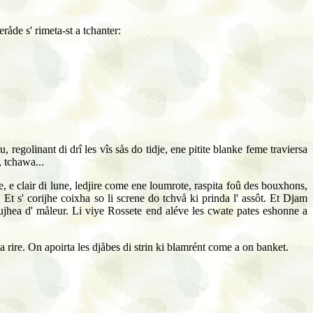
råde s' rimeta-st a tchanter:
, regolinant di drî les vîs sås do tidje, ene pitite blanke feme traviersa
, tchawa...
, e clair di lune, ledjire come ene loumrote, raspita foû des bouxhons,
t s' corijhe coixha so li screne do tchvå ki prinda l' assôt. Et Djam
n oujhea d' måleur. Li viye Rossete end aléve les cwate pates eshonne a
 a rire. On apoirta les djåbes di strin ki blamrént come a on banket.