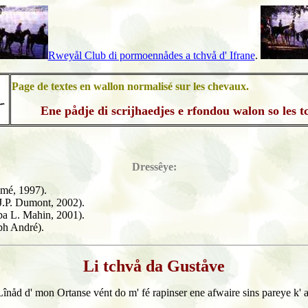
Rweyål Club di pormoennådes a tchvå d' Ifrane
.
Page de textes en wallon normalisé sur les chevaux.
Ene pådje di scrijhaedjes e rfondou walon so les t
Dressêye:
mé, 1997).
J.P. Dumont, 2002).
pa L. Mahin, 2001).
ph André).
Li tchvå da Guståve
fré Lînåd d' mon Ortanse vént do m' fé rapinser ene afwaire sins pareye k