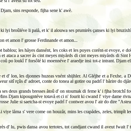
 si l' aveut stî tot seu.
. Djam, sins responde, fijha sene k' awè.
 ki lyi broûléve li palå, et k' il alouwa ses prumirès çanses ki lyi bruzix
on et amon l' grosse Ferdinande et amon...
t bablou; les håyes dansént, les coks et les poyes corént-st evoye, e do
h et ataca a sacrer ås cint meyes miyårds di cint meyes miyårds di Sint H
 coû po loukî l' forsôlé ki moennéve l' araedje insi tot-z intrant. Djam el
ådje et d' lon, les djonnes huzeas vnént shijhler. Al Gléjhe et a Fexhe, 
eur sitî rçûs d' adroet, conte do tonea al gotire ou padrî l' bårire do djå
ca ses deus grands bresses åtoû d' on stoumak di feme k' i fjha brotchî fo
. Mins Djam kipougntéve totavå et ci n' fourit ki cwand l' viye dame rivna
rosse Julie si saetcha-st evoye padrî l' contwer avou l' air do dire "Aste
 viye låma s' vere come on houzår, mins les crapådes, zeles, trimpît leus
 près d' lu, pwis dansa avou tertotes, tot candjant cwand il aveut fwait 