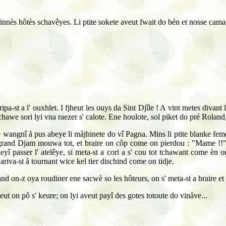
erinnès hôtès schavêyes. Li ptite sokete aveut fwait do bén et nosse camae
a-st a l' ouxhlet. I fjheut les ouys da Sint Djîle ! A vint metes divant lu
chawe sori lyi vna raezer s' calote. Ene houlote, sol piket do pré Roland
é wangnî å pus abeye li måjhinete do vî Pagna. Mins li ptite blanke feme
i grand Djam mouwa tot, et braire on côp come on pierdou : "Mame !!" E
 leyî passer l' atelêye, si meta-st a cori a s' cou tot tchawant come è
 ariva-st å tournant wice kel tier dischind come on tidje.
wand on-z oya roudiner ene sacwè so les hôteurs, on s' meta-st a braire et
steut on pô s' keure; on lyi aveut payî des gotes totoute do vinåve...