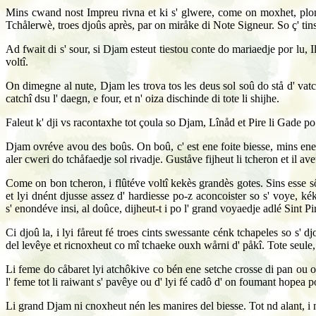
Mins cwand nost Impreu rivna et ki s' glwere, come on moxhet, plonc
Tchålerwè, troes djoûs après, par on miråke di Note Signeur. So ç' tins l
Ad fwait di s' sour, si Djam esteut tiestou conte do mariaedje por lu, Il 
voltî.
On dimegne al nute, Djam les trova tos les deus sol soû do stå d' vatches
catchî dsu l' daegn, e four, et n' oiza dischinde di tote li shijhe.
Faleut k' dji vs racontaxhe tot çoula so Djam, Lînåd et Pire li Gade po
Djam ovréve avou des boûs. On boû, c' est ene foite biesse, mins ene fe
aler cweri do tchåfaedje sol rivadje. Guståve fijheut li tcheron et il 
Come on bon tcheron, i flûtéve voltî kekès grandès gotes. Sins esse sô
et lyi dnént djusse assez d' hardiesse po-z aconcoister so s' voye, ké
s' enondéve insi, al doûce, dijheut-t i po l' grand voyaedje adlé Sint Pi
Ci djoû la, i lyi fåreut fé troes cints swessante cénk tchapeles so s' d
del levêye et ricnoxheut co mî tchaeke ouxh wårni d' påkî. Tote seule,
Li feme do cåbaret lyi atchôkive co bén ene setche crosse di pan ou on
l' feme tot li raiwant s' pavêye ou d' lyi fé cadô d' on foumant hopea po
Li grand Djam ni cnoxheut nén les manires del biesse. Tot nd alant, i n' a