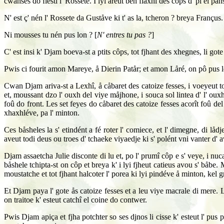
cwanses do fiesti l' Rossete. I lyi åreut bén flaxhî des côps d' pî el panse
N' est ç' nén l' Rossete da Guståve ki t' as la, tcheron ? breya Françus
Ni mousses tu nén pus lon ? [
N' entres tu pas ?
]
C' est insi k' Djam boeva-st a ptits côps, tot fjhant des xhegnes, li gote
Pwis ci fourit amon Mareye, å Dierin Patår; et amon Låré, on pô pus l
Cwan Djam ariva-st a Lexhî, å cåbaret des catoize fesses, i voeyeut to
et, moussant dzo l' ouxh del viye måjhone, i souca sol lintea d' l' oux
foû do front. Les set feyes do cåbaret des catoize fesses acorît foû del
xhaxhléve, pa l' minton.
Ces båsheles la s' etindént a fé roter l' comiece, et l' dimegne, di l
aveut todi deus ou troes d' tchaeke viyaedje ki s' polént vni vanter d' av
Djam assaetcha Julie disconte di lu et, po l' prumî côp e s' veye, i nu
båshele tchipta-st on côp et breya k' i lyi fjheut catieus avou s' båbe
moustatche et tot fjhant halcoter l' porea ki lyi pindéve å minton, kel g
Et Djam paya l' gote ås catoize fesses et a leu viye macrale di mere. Li
on traitoe k' esteut catchî el coine do contwer.
Pwis Djam apiça et fjha potchter so ses djnos li cisse k' esteut l' pus