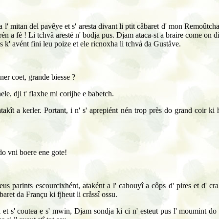
ita l' mitan del pavêye et s' aresta divant li ptit cåbaret d' mon Remoût
rén a fé ! Li tchvå aresté n' bodja pus. Djam ataca-st a braire come on dia
 k' avént fini leu poize et ele ricnoxha li tchvå da Guståve.
ner coet, grande biesse ?
hele, dji t' flaxhe mi corijhe e babetch.
t atakît a kerler. Portant, i n' s' aprepiént nén trop près do grand coir
do vni boere ene gote!
leus parints escourcixhént, ataként a l' cahouyî a côps d' pires et d' cr
baret da Françu ki fjheut li cråssî ossu.
 et s' coutea e s' mwin, Djam sondja ki ci n' esteut pus l' moumint do ra