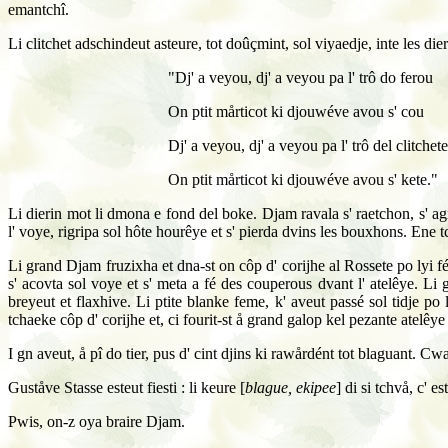
emantchî.
Li clitchet adschindeut asteure, tot doûçmint, sol viyaedje, inte les di
"Dj' a veyou, dj' a veyou pa l' trô do ferou
On ptit mårticot ki djouwéve avou s' cou
Dj' a veyou, dj' a veyou pa l' trô del clitchete
On ptit mårticot ki djouwéve avou s' kete."
Li dierin mot li dmona e fond del boke. Djam ravala s' raetchon, s' agrip
l' voye, rigripa sol hôte hourêye et s' pierda dvins les bouxhons. Ene t
Li grand Djam fruzixha et dna-st on côp d' corijhe al Rossete po lyi f
s' acovta sol voye et s' meta a fé des couperous dvant l' atelêye. L
breyeut et flaxhive. Li ptite blanke feme, k' aveut passé sol tidje po
tchaeke côp d' corijhe et, ci fourit-st å grand galop kel pezante atelêye
I gn aveut, å pî do tier, pus d' cint djins ki rawårdént tot blaguant. C
Guståve Stasse esteut fiesti : li keure [
blague, ekipee
] di si tchvå, c' e
Pwis, on-z oya braire Djam.