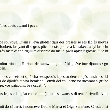
hît les doets cwand i paya.
be sol voye. Djam si leya globter djus des bresses so ses lådjès skeyes
oubert, broyant di s' gros pôce li crås pourcea k' atakéve a lyi brotchî
zès mete d' ene riguilite disconte do meur, pwis apiça l' grosse Julie ki
a Doûmartin et a Horion, del samwinne, on s' blaguéve inte djonnes : gn
rdén.
û des corsets, et språtcha ses spessès lepes so deus rodjès mashales. Li
 do djårdén et vna hemler a l' ouxh del coujhene tot rtrossant s' grijhe
ure, vos patacons, bea cadet !".
 lepes e leu plat cou et, tot fjhant les cwanses di rén, el rivudît dvins
l' toû do cåbaret. I nouméve Dadite Marea et Olga Serafene. C' esteut-st