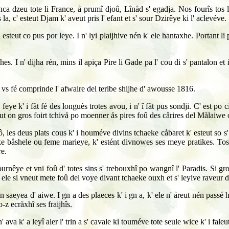
a dzeu tote li France, å prumî djoû, Lînåd s' egadja. Nos fourîs tos l
a, c' esteut Djam k' aveut pris l' efant et s' sour Dzirêye ki l' aclevéve.
esteut co pus por leye. I n' lyi plaijhive nén k' ele hantaxhe. Portant li 
. I n' dijha rén, mins il apiça Pire li Gade pa l' cou di s' pantalon et i l
 vs fé comprinde l' afwaire del teribe shijhe d' awousse 1816.
ye k' i fåt fé des longuès trotes avou, i n' î fåt pus sondji. C' est po 
aveut on gros foirt tchivå po moenner ås pires foû des cårires del Målai
, les deus plats cous k' i houméve divins tchaeke cåbaret k' esteut so s'
ke båshele ou feme marieye, k' estént divnowes ses meye pratikes. Tos les
re.
journêye et vni foû d' totes sins s' trebouxhî po wangnî l' Paradis. Si gro
 ele si vneut mete foû del voye divant tchaeke ouxh et s' leyive raveur 
 saeyea d' aiwe. I gn a des plaeces k' i gn a, k' ele n' åreut nén passé 
-z ecråxhî ses fraijhîs.
va k' a leyî aler l' trin a s' cavale ki touméve tote seule wice k' i faleu