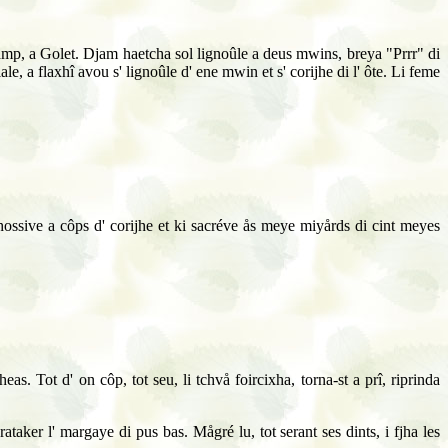
champ, a Golet. Djam haetcha sol lignoûle a deus mwins, breya "Prrr" di
le, a flaxhî avou s' lignoûle d' ene mwin et s' corijhe di l' ôte. Li feme
 ki hossive a côps d' corijhe et ki sacréve ås meye miyårds di cint meyes
aheas.
Tot d' on côp, tot seu, li tchvå foircixha, torna-st a prî, riprinda
taker l' margaye di pus bas. Mågré lu, tot serant ses dints, i fjha les