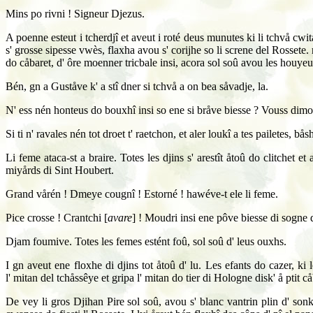
Mins po rivni ! Signeur Djezus.
A poenne esteut i tcherdjî et aveut i roté deus munutes ki li tchvå cw
s' grosse sipesse vwès, flaxha avou s' corijhe so li screne del Rossete. 
do cåbaret, d' ôre moenner tricbale insi, acora sol soû avou les houyeus
Bén, gn a Guståve k' a stî dner si tchvå a on bea såvadje, la.
N' ess nén honteus do bouxhî insi so ene si bråve biesse ? Vouss dimo
Si ti n' ravales nén tot droet t' raetchon, et aler loukî a tes pailetes, bås
Li feme ataca-st a braire. Totes les djins s' arestît åtoû do clitchet e
miyårds di Sint Houbert.
Grand vårén ! Dmeye cougnî ! Estorné ! hawéve-t ele li feme.
Pice crosse ! Crantchi [
avare
] ! Moudri insi ene pôve biesse di sogne 
Djam foumive. Totes les femes estént foû, sol soû d' leus ouxhs.
I gn aveut ene floxhe di djins tot åtoû d' lu. Les efants do cazer, ki 
l' mitan del tchåssêye et gripa l' mitan do tier di Hologne disk' å ptit cå
De vey li gros Djihan Pire sol soû, avou s' blanc vantrin plin d' sonk