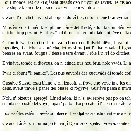
Tot l' monde, les cis ki djåzént dressîs dzo l' tiyou da Javier, les cis 
ene shijhe k' on ndè djåzreut co dvins céncwante ans.
Cwand l' clitchet ariva-st al copete do vî tier, ci fourit ene braireye si
Mins èn vola-t i nén k' el plinne clårté del Beaté, adon ki comptént 
clitchet trop pezant. Et, dressî sol timon, on grand diale hoûléve et fl
Ci fourit fwait sol côp. Li tchvå trebouxha e li dschindêye, li galiot
rapoûlés, li clitchet s' sipråtcha, tot mesbrudjant l' viye cavale. Li gr
bresses en avant, fougna l' tiesse e tere divant l' rôle [
roue
] do clitchet.
E vinåve, torade si djoyeus, on n' etinda pus nou brut, nole vwès. Li 
Pwis ci fourit "li panike". Les pus gayårds des gueuyåds di torade co
Guståve Stasse, ossu blanc k' on lénçoû, si froya ene voye inte les ome
deus, aveut trawé l' panse del biesse ki rôgyive. Guståve passa s' mwin
Nolu n' oizeut s' aprepyî. Lînåd adon, ki n' s' ewaeréve pus po on tchv
sitinda sol costé del voye, tapa s' paltot dsu po catchî l' tiesse sipråtchey
Tos les ôtes estént clawés so plaece. Les djåbes si distindént ene a en
Cwand Lînåd s' ritourna po tcherdjî Djam so si spale, i voeya, conte d