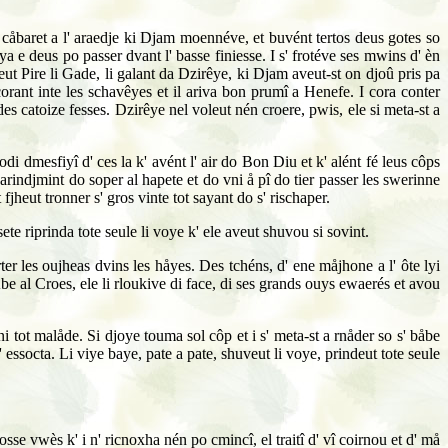
 e cåbaret a l' araedje ki Djam moennéve, et buvént tertos deus gotes so
ya e deus po passer dvant l' basse finiesse. I s' frotéve ses mwins d' èn
eut Pire li Gade, li galant da Dzirêye, ki Djam aveut-st on djoû pris pa
t corant inte les schavêyes et il ariva bon prumî a Henefe. I cora conter
 des catoize fesses. Dzirêye nel voleut nén croere, pwis, ele si meta-st a
todi dmesfiyî d' ces la k' avént l' air do Bon Diu et k' alént fé leus côps
' arindjmint do soper al hapete et do vni å pî do tier passer les swerinne
t fjheut tronner s' gros vinte tot sayant do s' rischaper.
ete riprinda tote seule li voye k' ele aveut shuvou si sovint.
r les oujheas dvins les håyes. Des tchéns, d' ene måjhone a l' ôte lyi
e al Croes, ele li rloukive di face, di ses grands ouys ewaerés et avou
ni tot malåde. Si djoye touma sol côp et i s' meta-st a rnåder so s' båbe
s' essocta. Li viye baye, pate a pate, shuveut li voye, prindeut tote seule
osse vwès k' i n' ricnoxha nén po cmincî, el traitî d' vî coirnou et d' må