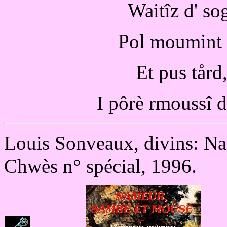
Waitîz d' so
Pol moumint i 
Et pus tård
I pôrè rmoussî d
Louis Sonveaux, divins: N
Chwès n° spécial, 1996.