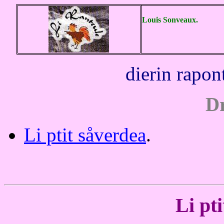
Louis Sonveaux.
dierin rapon
Dr
Li ptit såverdea
.
Li pt