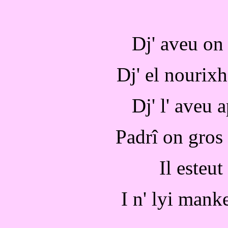
Dj' aveu on 
Dj' el nourix
Dj' l' aveu a
Padrî on gros
Il esteut
I n' lyi manke