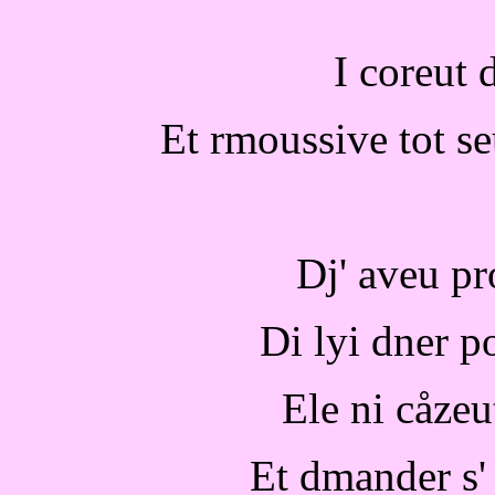
I coreut d
Et rmoussive tot se
Dj' aveu p
Di lyi dner po 
Ele ni cåze
Et dmander s'