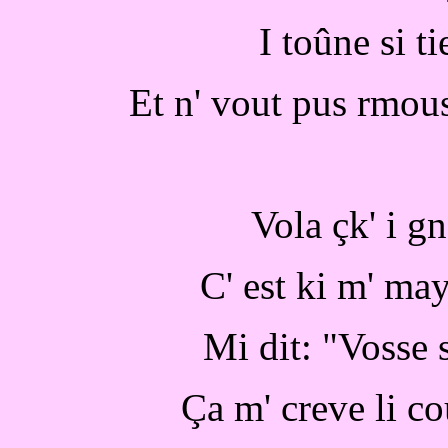
I toûne si ti
Et n' vout pus rmous
Vola çk' i g
C' est ki m' ma
Mi dit: "Vosse 
Ça m' creve li co