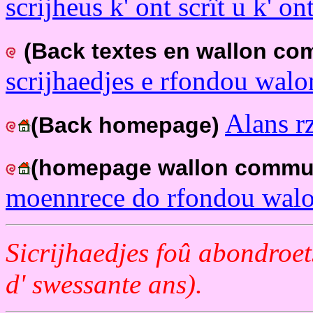
scrijheus k' ont scrît u k' o
(Back textes en wallon c
scrijhaedjes e rfondou walo
Alans r
(Back homepage)
(homepage wallon commu
moennrece do rfondou walo
Sicrijhaedjes foû abondroets
d' swessante ans).