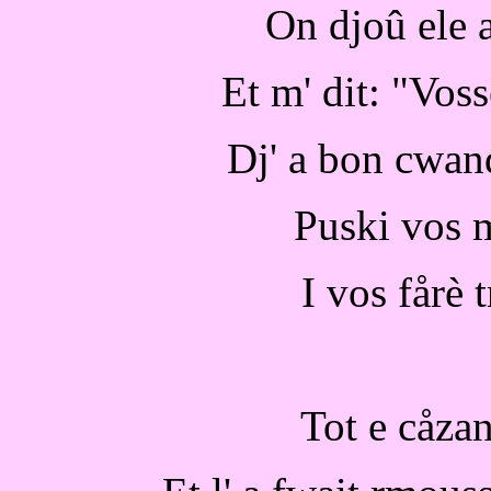
On djoû ele 
Et m' dit: "Voss
Dj' a bon cwand
Puski vos 
I vos fårè 
Tot e cåzant