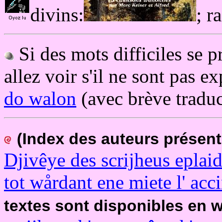
divins:
; r
Si des mots difficiles se p
allez voir s'il ne sont pas e
do walon
(avec brève traduc
(Index des auteurs présen
Djivêye des scrijheus eplai
tot wårdant ene miete l' acci
textes sont disponibles en