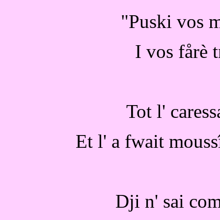
"Puski vos m
I vos fårè 
Tot l' caress
Et l' a fwait mouss
Dji n' sai com