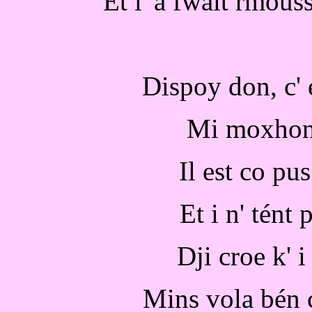
Et l' a fwait rmouss
Dispoy don, c' 
Mi moxhon 
Il est co pu
Et i n' tént 
Dji croe k' 
Mins vola bén ç