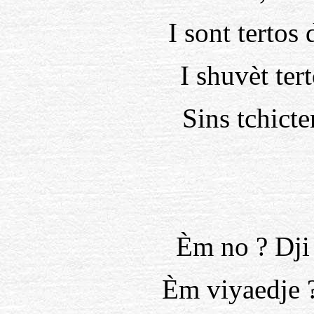
I sont tertos
I shuvèt ter
Sins tchicte
Èm no ? Dji
Èm viyaedje ?