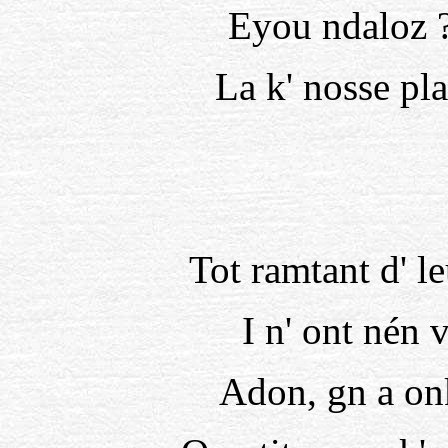
Eyou ndaloz ?
La k' nosse pl
Tot ramtant d' l
I n' ont nén v
Adon, gn a onk