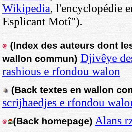
Wikipedia
, l'encyclopédie 
Esplicant Motî").
(Index des auteurs dont le
Djivêye des 
wallon commun)
rashious e rfondou walon
(Back textes en wallon c
scrijhaedjes e rfondou walo
Alans r
(Back homepage)