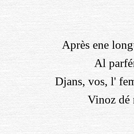
Après ene long
Al parfén
Djans, vos, l' f
Vinoz dé m