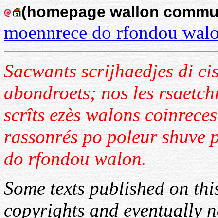
(homepage wallon commu
moennrece do rfondou walo
Sacwants scrijhaedjes di cis
abondroets; nos les rsaetchr
scrîts ezès walons coinreces
rassonrés po poleur shuve p
do rfondou walon.
Some texts published on this
copyrights and eventually n