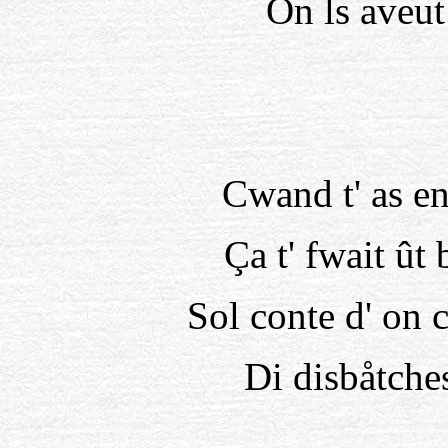
On ls aveut 
Cwand t' as en
Ça t' fwait ût
Sol conte d' on c
Di disbåtche