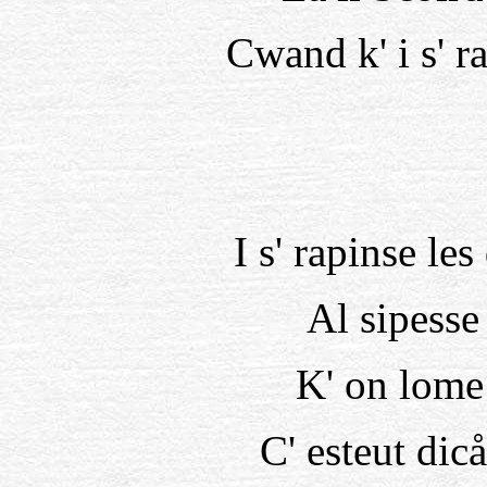
Cwand k' i s' ra
I s' rapinse les
Al sipesse
K' on lome
C' esteut dicå