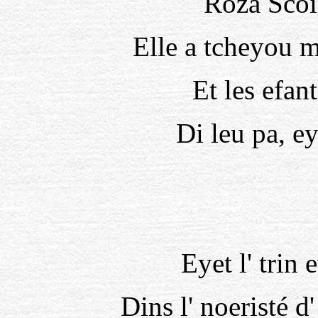
Roza Scoi
Elle a tcheyou m
Et les efant
Di leu pa, e
Eyet l' trin 
Dins l' noeristé d