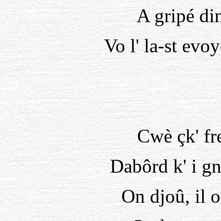
A gripé dins
Vo l' la-st evoy
Cwè çk' fr
Dabôrd k' i gn
On djoû, il o