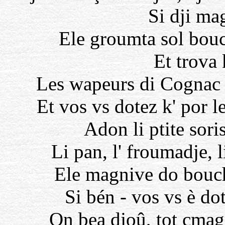
Si dji ma
Ele groumta sol bou
Et trova 
Les wapeurs di Cognac l
Et vos vs dotez k' por le
Adon li ptite sori
Li pan, l' froumadje, l
Ele magnive do bouch
Si bén - vos vs è dot
On bea djoû, tot cmag