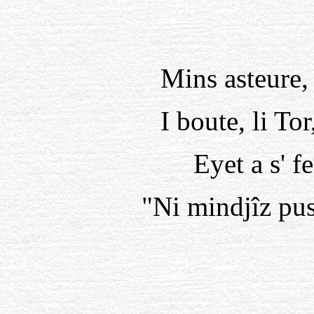
Mins asteure,
I boute, li Tor
Eyet a s' fe
"Ni mindjîz pus