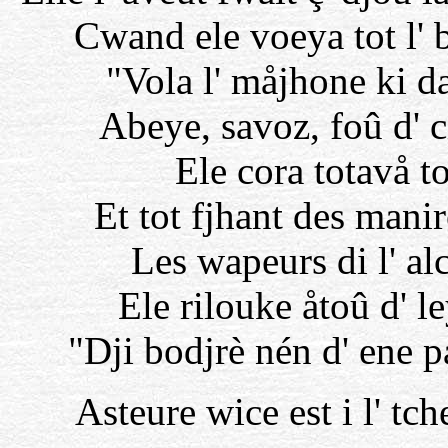
Cwand ele voeya tot l' b
"Vola l' måjhone ki da
Abeye, savoz, foû d' cia
Ele cora totavå t
Et tot fjhant des mani
Les wapeurs di l' al
Ele rilouke åtoû d' le
"Dji bodjrè nén d' ene p
Asteure wice est i l' tche