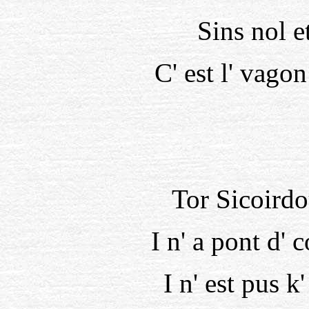
Sins nol 
C' est l' vago
Tor Sicoirdou
I n' a pont d' c
I n' est pus 