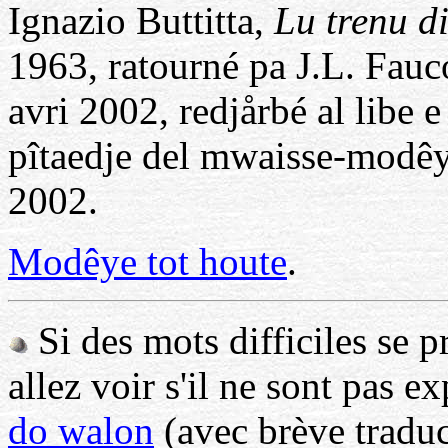
Ignazio Buttitta,
Lu trenu di
1963, ratourné pa J.L. Fauc
avri 2002, redjårbé al libe e
pîtaedje del mwaisse-modêye
2002.
Modêye tot houte
.
Si des mots difficiles se p
allez voir s'il ne sont pas e
do walon
(avec brève traduc