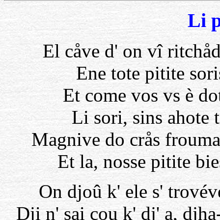
Li p
El cåve d' on vî ritchå
Ene tote pitite sor
Et come vos vs è dot
Li sori, sins ahote
Magnive do crås froumad
Et la, nosse pitite bi
On djoû k' ele s' trovév
Dji n' sai çou k' dj' a, djha