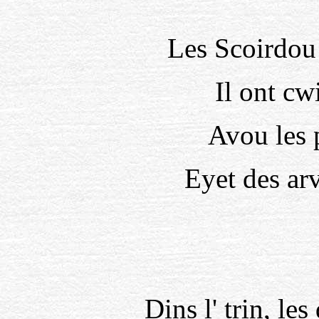
Les Scoirdou
Il ont c
Avou les p
Eyet des ar
Dins l' trin, le