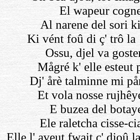
El wapeur cogne
Al narene del sori 
Ki vént foû di ç' trô la 
Ossu, djel va goste
Mågré k' elle esteut p
Dj' årè talminne mi pår
Et vola nosse rujhêy
E buzea del botay
Ele raletcha cisse-c
Elle l' aveut fwait ç' djoû