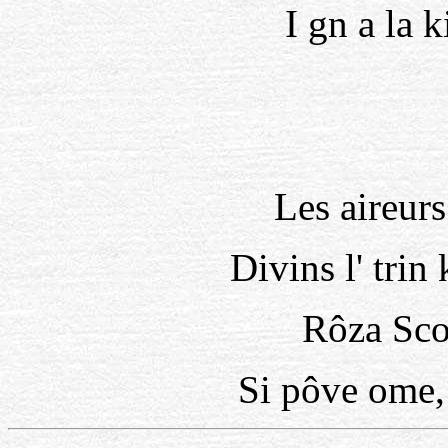
I gn a la k
Les aireurs
Divins l' trin 
Rôza Sco
Si pôve ome, e