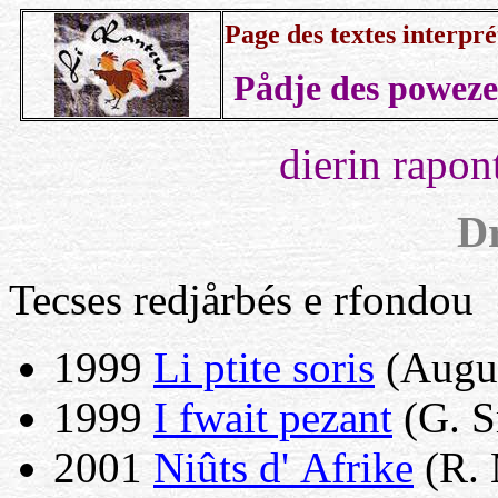
Page des textes interpr
Pådje des poweze
dierin rapon
Dr
Tecses redjårbés e rfondou
1999
Li ptite soris
(Augus
1999
I fwait pezant
(G. S
2001
Niûts d' Afrike
(R. 