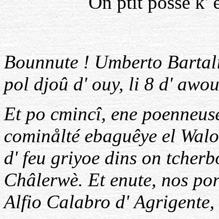
On ptit posse k' 
Bounnute ! Umberto Bartali 
pol djoû d' ouy, li 8 d' awo
Et po cmincî, ene poenneuse
cominålté ebaguêye el Walo
d' feu griyoe dins on tcherb
Châlerwè. Et enute, nos por
Alfio Calabro d' Agrigen