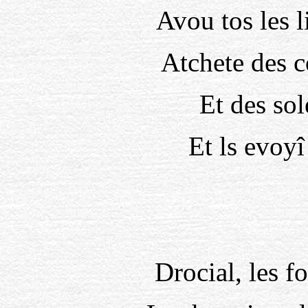
Avou tos les l
Atchete des c
Et des sol
Et ls evoyî
Drocial, les f