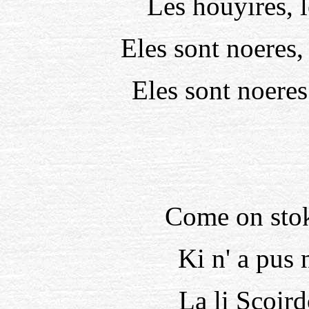
Les houyires, l
Eles sont noeres
Eles sont noeres
Come on stok 
Ki n' a pus 
La li Scoir