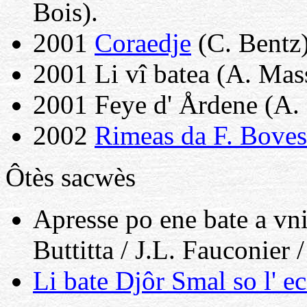
Bois).
2001
Coraedje
(C. Bentz)
2001 Li vî batea (A. Mass
2001 Feye d' Årdene (A. 
2002
Rimeas da F. Boves
Ôtès sacwès
Apresse po ene bate a vn
Buttitta / J.L. Fauconier 
Li bate Djôr Smal so l' 