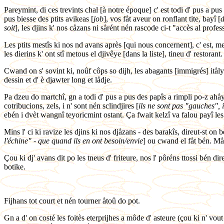
Pareymint, di ces trevints chal [à notre époque] c' est todi d' pus a pu
pus biesse des ptits avikeas [
job
], vos fåt aveur on ronflant tite, bayî [
soit
], les djins k' nos cåzans ni sårént nén rascode ci-t "accès al profes
Les ptits mestîs ki nos nd avans après [qui nous concernent], c' est, me
les dierins k' ont stî metous el djivêye [dans la liste], tineu d' restorant.
Cwand on s' sovint ki, noûf côps so dijh, les abagants [immigrés] itål
dessin et d' è djawter long et lådje.
Pa dzeu do martchî, gn a todi d' pus a pus des papîs a rimpli po-z ahåy
cotribucions, zels, i n' sont nén sclindjires [
ils ne sont pas "gauches", 
ebén i dvèt wangnî teyoricmint ostant. Ça fwait kelzî va falou payî les 
Mins l' ci ki ravize les djins ki nos djåzans - des barakîs, direut-st on 
l'échine" - que quand ils en ont besoin/envie
] ou cwand el fåt bén. Må
Çou ki dj' avans dit po les tneus d' friteure, nos l' pôréns ttossi bén dir
botike.
Fijhans tot court et nén tourner åtoû do pot.
Gn a d' on costé les foitès eterprijhes a môde d' asteure (çou ki n' vout