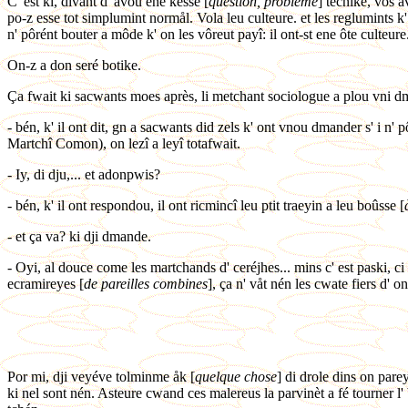
C' est ki, divant d' avou ene kesse [
question, problème
] tecnike, vos 
po-z esse tot simplumint normål. Vola leu culteure. et les reglumints k' 
n' pôrént bouter a môde k' on les vôreut payî: il ont-st ene ôte culteure.
On-z a don seré botike.
Ça fwait ki sacwants moes après, li metchant sociologue a plou vni d
- bén, k' il ont dit, gn a sacwants did zels k' ont vnou dmander s' i n
Martchî Comon), on lezî a leyî totafwait.
- Iy, di dju,... et adonpwis?
- bén, k' il ont respondou, il ont ricmincî leu ptit traeyin a leu boûsse [
- et ça va? ki dji dmande.
- Oyi, al douce come les martchands d' ceréjhes... mins c' est paski, ci 
ecramireyes [
de pareilles combines
], ça n' våt nén les cwate fiers d' o
Por mi, dji veyéve tolminme åk [
quelque chose
] di drole dins on pare
ki nel sont nén. Asteure cwand ces malereus la parvinèt a fé tourner l' 