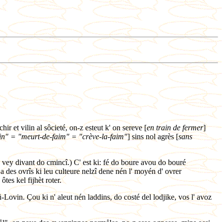
hir et vilin al sôcieté, on-z esteut k' on sereve [
en train de fermer
]
in" = "meurt-de-faim" = "crève-la-faim"
] sins nol agrès [
sans
 vey divant do cmincî.) C' est ki: fé do boure avou do bouré
 des ovrîs ki leu culteure nelzî dene nén l' moyén d' ovrer
tes kel fijhèt roter.
-Lovin. Çou ki n' aleut nén laddins, do costé del lodjike, vos l' avoz