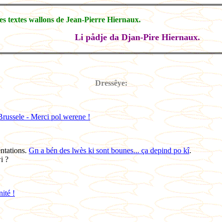
es textes wallons de Jean-Pierre Hiernaux.
Li pådje da Djan-Pire Hiernaux.
Dressêye:
 Brussele - Merci pol werene !
ntations.
Gn a bén des lwès ki sont bounes... ça depind po kî
.
i ?
nité !