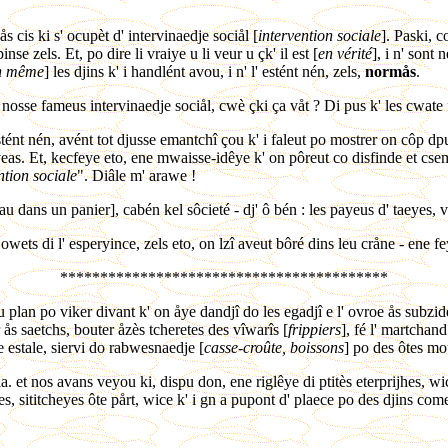
cis ki s' ocupèt d' intervinaedje sociål [
intervention sociale
]. Paski, c
pinse zels. Et, po dire li vraiye u li veur u çk' il est [
en vérité
], i n' sont
n même
] les djins k' i handlént avou, i n' l' estént nén, zels,
normås
.
, nosse fameus intervinaedje sociål, cwè çki ça våt ? Di pus k' les cwate 
tént nén, avént tot djusse emantchî çou k' i faleut po mostrer on côp dpu
as. Et, kecfeye eto, ene mwaisse-idêye k' on pôreut co disfinde et csem
ntion sociale
". Diâle m' arawe !
eau dans un panier], cabén kel sôcieté - dj' ô bén : les payeus d' taeyes,
 djowets di l' esperyince, zels eto, on lzî aveut bôré dins leu cråne - ene fe
*****************************************
eu plan po viker divant k' on åye dandjî do les egadjî e l' ovroe ås subzid
er ås saetchs, bouter åzès tcheretes des vîwarîs [
frippiers
], fé l' martchand
te estale, siervi do rabwesnaedje [
casse-croûte, boissons
] po des ôtes moû
la. et nos avans veyou ki, dispu don, ene riglêye di ptitès eterprijhes, 
es, sititcheyes ôte pårt, wice k' i gn a pupont d' plaece po des djins come