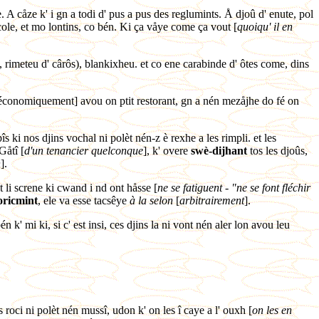
. A cåze k' i gn a todi d' pus a pus des reglumints. Å djoû d' enute, pol
cole, et mo lontins, co bén. Ki ça våye come ça vout [
quoiqu' il en
î, rimeteu d' cârôs), blankixheu. et co ene carabinde d' ôtes come, dins
er économiquement] avou on ptit restorant, gn a nén mezåjhe do fé on
îs ki nos djins vochal ni polèt nén-z è rexhe a les rimpli. et les
Gåtî [
d'un tenancier quelconque
], k' overe
swè-dijhant
tos les djoûs,
n
].
èt li screne ki cwand i nd ont håsse [
ne se fatiguent - "ne se font fléchir
oricmint
, ele va esse tacsêye
à la selon
[
arbitrairement
].
n k' mi ki, si c' est insi, ces djins la ni vont nén aler lon avou leu
s roci ni polèt nén mussî, udon k' on les î caye a l' ouxh [
on les en