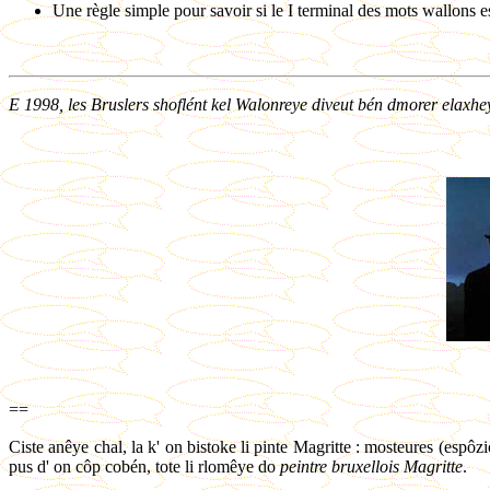
Une règle simple pour savoir si le I terminal des mots wallons est
E 1998, les Bruslers shoflént kel Walonreye diveut bén dmorer elaxheye
==
Ciste anêye chal, la k' on bistoke li pinte Magritte : mosteures (espôzic
pus d' on côp cobén, tote li rlomêye do
peintre bruxellois Magritte
.