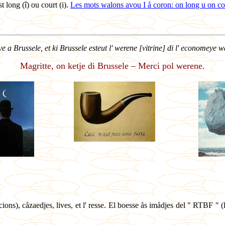
 long (î) ou court (i).
Les mots walons avou I å coron: on long u on cou
 a Brussele, et ki Brussele esteut l' werene [
vitrine
] di l' economeye w
Magritte, on ketje di Brussele – Merci pol werene.
ions), cåzaedjes, lives, et l' resse. El boesse ås imådjes del " RTBF " (l