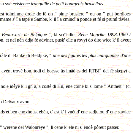
vou
son existence tranquille de petit bourgeois bruxellois
.
est tolminme drole do fé on " pinte bruslere " ou on " ptit bordjoes
 s' mame s' î a tapé e Sambe, k' il î a cmincî a ponde et fé si prumî tåvlea,
 Beaux-arts de Belgique
", ki scrît dins
René Magritte 1898-1969 /
on, et nel nén ddja fé adviner, pusk' elle a rovyî do dire wice k' il aveut
råle di Banke di Beldjike, "
une des figures les plus marquantes d'une
, avént trové bon, todi el boesse ås imådjes del RTBF, del fé skepyî a
ole idêye k' i gn a, a costé di Hu, ene coine ki s' lome " Antheit " (ci
côp Delvaux avou.
nds et bén cnoxhous, ebén, c' est k' i vnèt d' ene sadju ou d' ene sawice
li " werene del Walonreye ", li cene k' ele ni s' endè pôreut passer.