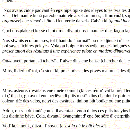
tchén...
Nos avans ciddé padvant èn egzimpe tipike des ideyes totes fwaites dås 
zels. Del manire kelzî parexhe naturele a zels-minmes, - li
normål
, sa
organiser
] ene sacwè d' ôte ki leu verité da zels. Cabén ki [
quand bie
Çoci nos plake ci kesse ci tot droet divant nosse narene: di ç' façon la
Nos sfwaits economisses, tot fjhant do "normål" po des djins ki n' l' es
pol saye a tchirès pelêyes. Vola on boigne messaedje po des boignes ve
présentation des résultats d'une expérience pilote en matière d'interve
On-z aveut portant stî tcheryî a l' aiwe dins ene banse [chercher de l' 
Mins, li derin d' tot, c' esteut ki, po c' pris la, les pôves malureus, les
Mins, asteure, riwaitans ene miete comint çki ces rén-n'-våt la tirént l
di ç' tins la, gn aveut ene peclêye di ptits mestîs dins ci culot la: poirt
coleur, rifé des velos, netyî des cwåreas, tini on ptit botike ou ene piti
Adon, on s' a dmandé çou k' il aveut-st avnou di tos ces ptits traeyins 
leu dierinne båye. Çola, divant l' avançmint d' ene ôte sôre d' eterprijh
Vo l' la, l' nouk, dit-st i l' soyeu [
c' est là où le bât blesse
].