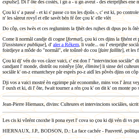
expulse
]. Di l' ôte des costés, i gn a - u gn aveut - des eterprijhes e
Çou ki s' a passé - et ki s' passe co tos les djoûs -, c' est ki, po contr
n' les såreut rovyî et elle savèt bén fé ôre çou k' elle vlèt
Do côp, ces lwès et ces reglumints la fjhèt des rujhes di dpus po ls ôtè
Come li normål candje di cogne [
format
], çou ki ces djins la fjhént 
[
l'assistance publique
], d'
aler a Rékem
, li vude... ou l' eterprijhe soc
foirdjeye a môde do "normål", ele toûnrè do cou [
faire faillite
], et les
Çou ki dj' vén do vos cåzer vaici, c' est don l' "intervincion sociåle" di 
candjant l' monde, distrût ou roistêye [
ôte, élimine
] li sinse del culteu
sociåle k' on-z emantcheye pår esprès po-z aidî les pôvès djins on côp k
Dji vos a vaici mostré èn egzimpe pår economike, mins vos l' åroz veyou: 
l' ouxh et ki, di l' ôte, fwait tourner a rén çou k' on dit k' on monte po 
Jean-Pierre Hiernaux, divins: Culteures et intervincions sociåles, sicr
Les cis ki vôrént cnoxhe li pona eyet l' cova so çou ki dji vén di vs pre
HIERNAUX, J.P., BODSON, D.: La face cachée - Pauvreté, politique s