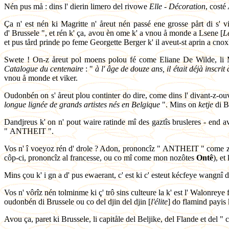
Nén pus må : dins l' dierin limero del rivowe
Elle - Décoration
, costé
Ça n' est nén ki Magritte n' åreut nén passé ene grosse pårt di s' 
d' Brussele ", et rén k' ça, avou èn ome k' a vnou å monde a Lsene [
L
et pus tård prinde po feme Georgette Berger k' il aveut-st aprin a cnox
Swete ! On-z åreut pol moens polou fé come Eliane De Wilde, li
Catalogue du centenaire
: "
à l' âge de douze ans, il était déjà inscri
vnou å monde et viker.
Oudonbén on s' åreut plou continter do dire, come dins l' divant-z-ou
longue lignée de grands artistes nés en Belgique
". Mins on
ketje
di Br
Dandjreus k' on n' pout waire ratinde mî des gaztîs brusleres - end a
" ANTHEIT ".
Vos n' î voeyoz rén d' drole ? Adon, prononcîz " ANTHEIT " come zels, a
côp-ci, prononcîz al francesse, ou co mî come mon nozôtes
Ontê
), et
Mins çou k' i gn a d' pus ewaerant, c' est ki c' esteut kécfeye wangnî 
Vos n' vôrîz nén tolminme ki ç' trô sins culteure la k' est l' Walonreye
oudonbén di Brussele ou co del djin del djin [
l'élite
] do flamind payis k
Avou ça, paret ki Brussele, li capitåle del Beljike, del Flande et del " co