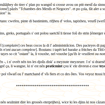
s målåjhey do tirer s' plan po wangnî si crosse avou on ptit mestî da sinne
donné
] påzès "Tchambes des Mestîs et Negoces". et po çola, fåt aler a s
sion" la.
tans: cwefeu, pinte di bastimints, rifjheu d' velos, tapixheu, veurlî (wer
yins, greks, portuguès s' ont polou saetchî li tiesse foû do strin [émerg
î [
complaire
] ces beas cocos la di l' administråcion. Des pacteyes di pap
ils n'ont aucun complexe
]. Boutans: i tapèt kel barake a fritches da Tibî-
tayes so cit "ostant" la, li vouxhe, nel vouxhe [
qu'ils le veuillent ou no
bén -, i n' ovrèt nén tos les djoûs disk' a meynute meyzeure. I n' si draen
gré ça, li wangne, ki n' est nén
praticmint
çou k' ele divreut-z esse
tey
e pol vîwarî ou l' martchand d' vîs fiers et co des ôtes. Vos veyoz ttossi bé
***************************************
 nén seulmint dire les grossès eterprijhes), wice ki les djins ki nos cåzan