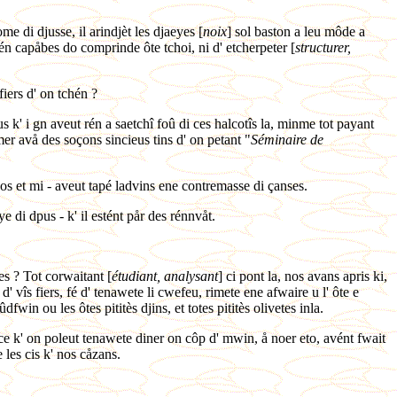
ome di djusse, il arindjèt les djaeyes [
noix
] sol baston a leu môde a
 nén capåbes do comprinde ôte tchoi, ni d' etcherpeter [
structurer,
fiers d' on tchén ?
s k' i gn aveut rén a saetchî foû di ces halcotîs la, minme tot payant
er avå des soçons sincieus tins d' on petant "
Séminaire de
 vos et mi - aveut tapé ladvins ene contremasse di çanses.
ye di dpus - k' il estént pår des rénnvåt.
es ? Tot corwaitant [
étudiant, analysant
] ci pont la, nos avans apris ki,
 d' vîs fiers, fé d' tenawete li cwefeu, rimete ene afwaire u l' ôte e
dfwin ou les ôtes pititès djins, et totes pititès olivetes inla.
wice k' on poleut tenawete diner on côp d' mwin, å noer eto, avént fwait
 les cis k' nos cåzans.