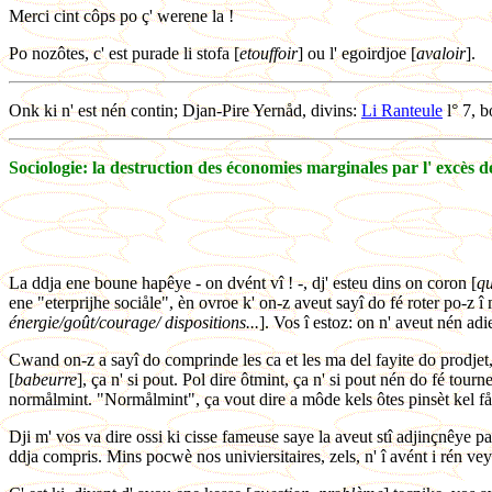
Merci cint côps po ç' werene la !
Po nozôtes, c' est purade li stofa [
etouffoir
] ou l' egoirdjoe [
avaloir
].
Onk ki n' est nén contin; Djan-Pire Yernåd, divins:
Li Ranteule
l° 7, b
Sociologie: la destruction des économies marginales par l' excès d
La ddja ene boune hapêye - on dvént vî ! -, dj' esteu dins on coron [
qu
ene "eterprijhe sociåle", èn ovroe k' on-z aveut sayî do fé roter po-z 
énergie/goût/courage/ dispositions...
]. Vos î estoz: on n' aveut nén adi
Cwand on-z a sayî do comprinde les ca et les ma del fayite do prodjet,
[
babeurre
], ça n' si pout. Pol dire ôtmint, ça n' si pout nén do fé tourn
normålmint. "Normålmint", ça vout dire a môde kels ôtes pinsèt kel fåt fé
Dji m' vos va dire ossi ki cisse fameuse saye la aveut stî adjinçnêye p
ddja compris. Mins pocwè nos univiersitaires, zels, n' î avént i rén ve