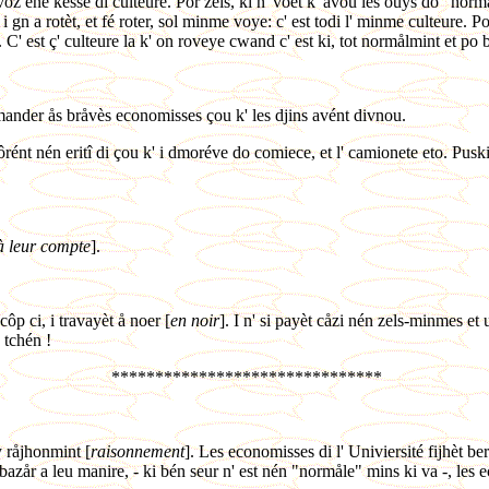
avoz ene kesse di culteure. Por zels, ki n' voet k' avou les ouys do "no
i gn a rotèt, et fé roter, sol minme voye: c' est todi l' minme culteure. P
 C' est ç' culteure la k' on roveye cwand c' est ki, tot normålmint et po b
mander ås bråvès economisses çou k' les djins avént divnou.
' pôrént nén eritî di çou k' i dmoréve do comiece, et l' camionete eto. P
à leur compte
].
côp ci, i travayèt å noer [
en noir
]. I n' si payèt cåzi nén zels-minmes et
n tchén !
*******************************
y råjhonmint [
raisonnement
]. Les economisses di l' Univiersité fijhèt b
bazår a leu manire, - ki bén seur n' est nén "normåle" mins ki va -, les e