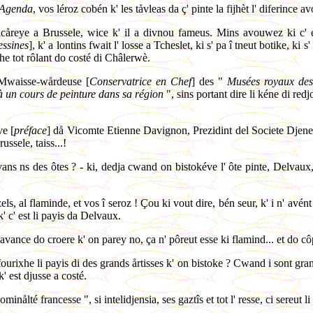
Agenda
, vos léroz cobén k' les tåvleas da ç' pinte la fijhèt l' diferince a
vicåreye a Brussele, wice k' il a divnou fameus. Mins avouwez ki c' 
essines
], k' a lontins fwait l' losse a Tcheslet, ki s' pa î tneut botike, ki
he tot rôlant do costé di Châlerwè.
 Mwaisse-wårdeuse [
Conservatrice en Chef
] des "
Musées royaux des
t à un cours de peinture dans sa région
", sins portant dire li kéne di redj
ve [
préface
] då Vicomte Etienne Davignon, Prezidint del Societe Djene
ussele, taiss...!
vans ns des ôtes ? - ki, dedja cwand on bistokéve l' ôte pinte, Delvaux
l flaminde, et vos î seroz ! Çou ki vout dire, bén seur, k' i n' avént n
 k' c' est li payis da Delvaux.
davance do croere k' on parey no, ça n' pôreut esse ki flamind... et do 
 fourixhe li payis di des grands årtisses k' on bistoke ? Cwand i sont gra
' est djusse a costé.
minålté francesse ", si intelidjensia, ses gaztîs et tot l' resse, ci sereut 