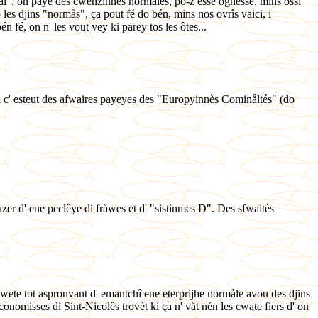
rmål", on paye des cwenzinnes normåles, po-z esse ognesse, mins ossi
o les djins "normås", ça pout fé do bén, mins nos ovrîs vaici, i
én fé, on n' les vout vey ki parey tos les ôtes...
uski c' esteut des afwaires payeyes des "Europyinnès Cominåltés" (do
 uzer d' ene peclêye di fråwes et d' "sistinmes D". Des sfwaitès
erwete tot asprouvant d' emantchî ene eterprijhe normåle avou des djins
conomisses di Sint-Nicolês trovèt ki ça n' våt nén les cwate fiers d' on