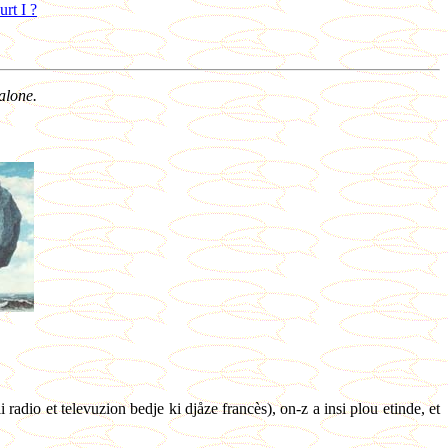
rt I ?
alone.
i radio et televuzion bedje ki djåze francès), on-z a insi plou etinde, et