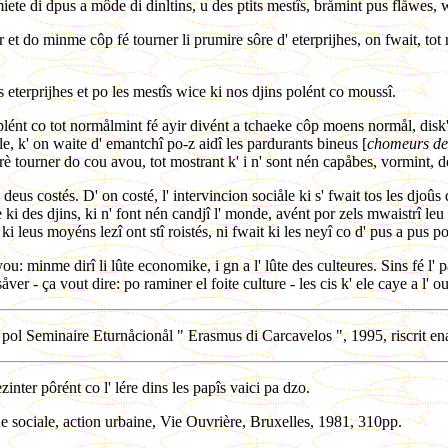
ne miete di dpus a môde di dinltins, u des ptits mestîs, bråmint pus flåwe
oler et do minme côp fé tourner li prumire sôre d' eterprijhes, on fwait, t
s eterprijhes et po les mestîs wice ki nos djins polént co moussî.
et plént co tot normålmint fé ayir divént a tchaeke côp moens normål, dis
iåle, k' on waite d' emantchî po-z aidî les pardurants bineus [
chomeurs de
 frè tourner do cou avou, tot mostrant k' i n' sont nén capåbes, vormint, 
deus costés. D' on costé, l' intervincion sociåle ki s' fwait tos les djoûs d
re ki des djins, ki n' font nén candjî l' monde, avént por zels mwaistrî leu
i leus moyéns lezî ont stî roistés, ni fwait ki les neyî co d' pus a pus po
minme dirî li lûte economike, i gn a l' lûte des culteures. Sins fé l' pårt
såver - ça vout dire: po raminer el foite culture - les cis k' ele caye a l'
it pol Seminaire Eturnåcionål " Erasmus di Carcavelos ", 1995, riscrit en
zinter pôrént co l' lére dins les papîs vaici pa dzo.
ociale, action urbaine, Vie Ouvrière, Bruxelles, 1981, 310pp.