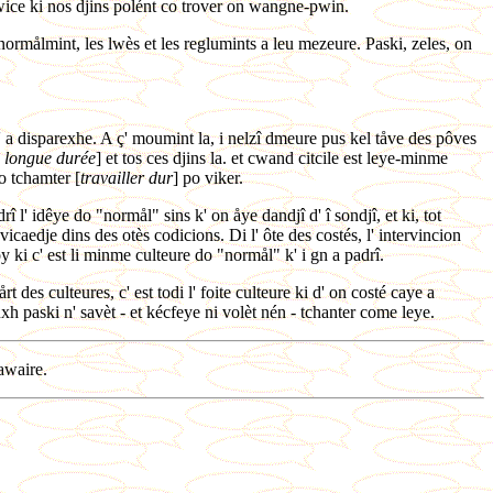
s, wice ki nos djins polént co trover on wangne-pwin.
ot normålmint, les lwès et les reglumints a leu mezeure. Paski, zeles, on
k' a disparexhe. A ç' moumint la, i nelzî dmeure pus kel tåve des pôves
 longue durée
] et tos ces djins la. et cwand citcile est leye-minme
do tchamter [
travailler dur
] po viker.
rî l' idêye do "normål" sins k' on åye dandjî d' î sondjî, et ki, tot
 vicaedje dins des otès codicions. Di l' ôte des costés, l' intervincion
y ki c' est li minme culteure do "normål" k' i gn a padrî.
 des culteures, c' est todi l' foite culteure ki d' on costé caye a
 ouxh paski n' savèt - et kécfeye ni volèt nén - tchanter come leye.
awaire.