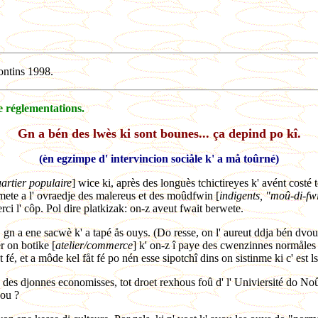
ontins 1998.
e réglementations.
Gn a bén des lwès ki sont bounes... ça depind po kî.
(èn egzimpe d' intervincion sociåle k' a må toûrné)
artier populaire
] wice ki, après des longuès tchictireyes k' avént costé tc
î mete a l' ovraedje des malereus et des moûdfwin [
indigents, "moû-di-fw
erci l' côp. Pol dire platkizak: on-z aveut fwait berwete.
 gn a ene sacwè k' a tapé ås ouys. (Do resse, on l' aureut ddja bén dvou
er on botike [
atelier/commerce
] k' on-z î paye des cwenzinnes normåles a
, et a môde kel fåt fé po nén esse sipotchî dins on sistinme ki c' est ls ô
a des djonnes economisses, tot droet rexhous foû d' l' Univiersité do Noû
you ?