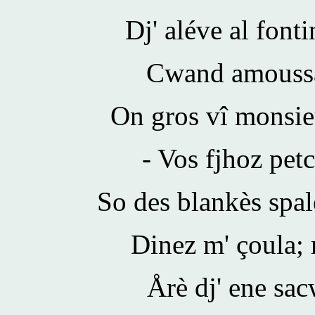
Dj' aléve al font
Cwand amoussa,
On gros vî monsieu
- Vos fjhoz petc
So des blankès spale
Dinez m' çoula; 
Årè dj' ene sac