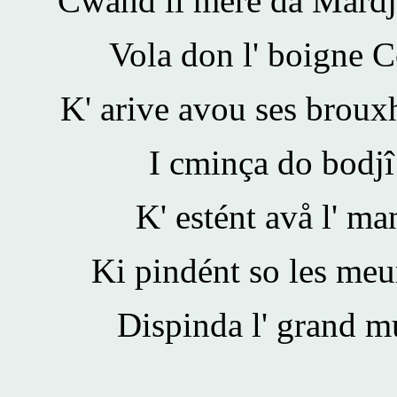
Cwand li mere da Mårdje
Vola don l' boigne C
K' arive avou ses brouxh
I cminça do bodjî
K' estént avå l' man
Ki pindént so les meur
Dispinda l' grand m