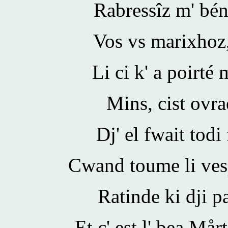
Rabressîz m' bén
Vos vs marixhoz,
Li ci k' a poirté
Mins, cist ovrae
Dj' el fwait todi
Cwand toume li vesp
Ratinde ki dji 
Et c' est l' bea Mårt