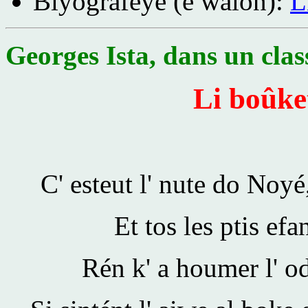
Biyografeye (e walon):
L
Georges Ista, dans un clas
Li boûke
C' esteut l' nute do Noyé
Et tos les ptis efa
Rén k' a houmer l' o