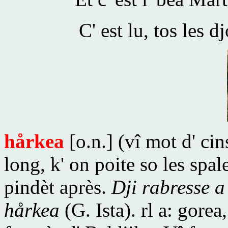
C' est lu, tos les d
hårkea
[o.n.] (vî mot d' cin
long, k' on poite so les spal
pindèt après.
Dji rabresse a 
hårkea
(G. Ista). rl a: gore