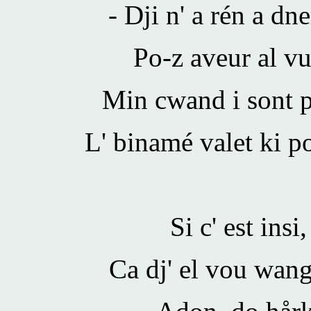
- Dji n' a rén a dne
Po-z aveur al v
Min cwand i sont pl
L' binamé valet ki p
Si c' est insi
Ca dj' el vou wangn