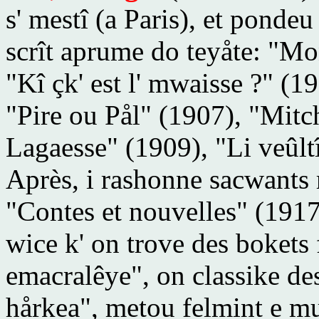
s' mestî (a Paris), et pondeu 
scrît aprume do teyåte: "M
"Kî çk' est l' mwaisse ?"
(190
"Pire ou Pål" (1907),
"Mitc
Lagaesse" (1909),
"Li veûlt
Après, i rashonne sacwants 
"Contes et nouvelles"
(1917)
wice k' on trove des bokets
emacralêye", on classike des 
hårkea", metou felmint e m