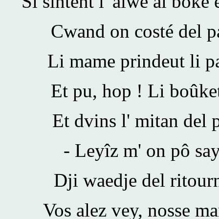
Si sintént l' aiwe al boke e
Cwand on costé del pås
Li mame prindeut li pa
Et pu, hop ! Li boûket
Et dvins l' mitan del 
- Leyîz m' on pô say
Dji waedje del ritour
Vos alez vey, nosse m