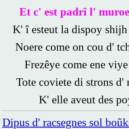
Et c' est padrî l' muro
K' î esteut la dispoy shij
Noere come on cou d' tch
Frezêye come ene viye c
Tote coviete di strons d
K' elle aveut des po
Dipus d' racsegnes sol boûk