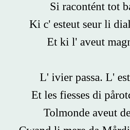
Si racontént tot b
Ki c' esteut seur li dia
Et ki l' aveut magn
L' ivier passa. L' e
Et les fiesses di pår
Tolmonde aveut ded