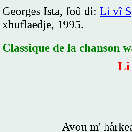
Georges Ista, foû di:
Li vî 
xhuflaedje, 1995.
Classique de la chanson w
Li
Avou m' hårkea