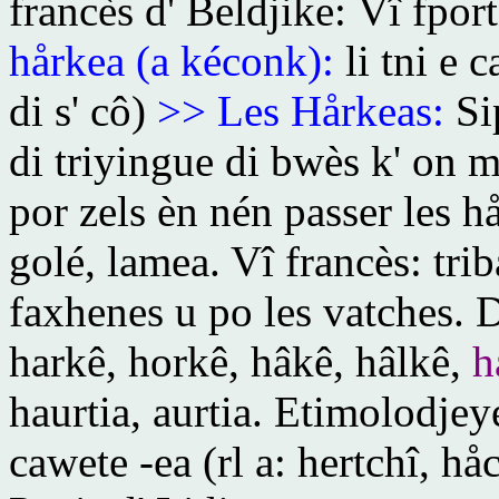
francès d' Beldjike:
Vî fport
hårkea (a kéconk):
li tni e c
di s' cô)
>> Les Hårkeas:
Sip
di triyingue di bwès k' on m
por zels èn nén passer les hå
golé, lamea. Vî francès:
trib
faxhenes u po les vatches. 
harkê, horkê, hâkê, hâlkê,
h
haurtia, aurtia. Etimolodjey
cawete -ea (rl a: hertchî, h