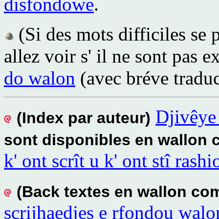
disfondowe
.
(Si des mots difficiles se 
allez voir s' il ne sont pas 
do walon
(avec bréve traduc
Djivêye 
(Index par auteur)
sont disponibles en wallo
k' ont scrît u k' ont stî ras
(Back textes en wallon c
scrijhaedjes e rfondou walo