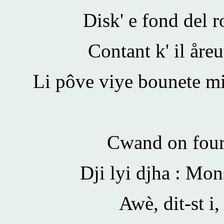
Disk' e fond del 
Contant k' il åreu
Li pôve viye bounete mi
Cwand on fourît
Dji lyi djha : Mon
Awè, dit-st i,