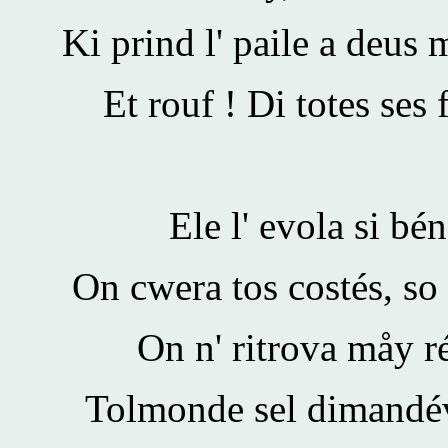
Ki prind l' paile a deus m
Et rouf ! Di totes ses 
Ele l' evola si bé
On cwera tos costés, so l
On n' ritrova måy r
Tolmonde sel dimandév