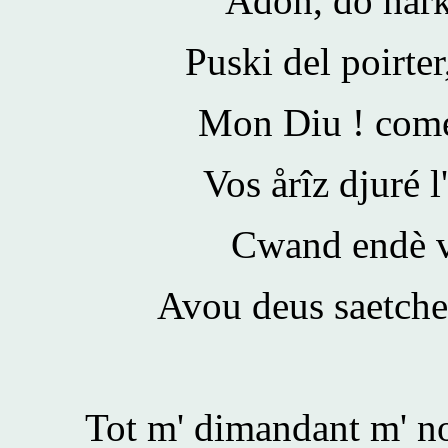
Adon, do hårk
Puski del poirter
Mon Diu ! come i
Vos årîz djuré 
Cwand endè va
Avou deus saetche
Tot m' dimandant m' no,