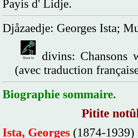
Payis d' Lidje.
Djåzaedje: Georges Ista; M
divins: Chansons w
(avec traduction français
Biographie sommaire.
Pitite notû
Ista, Georges
(1874-1939) s