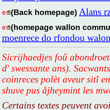
Alans r
(Back homepage)
(homepage wallon commu
moenrece do rfondou walon
Sicrijhaedjes foû abondroets
d' swessante ans). Sacwants
coinreces polèt aveur sitî e
shuve pus åjheymint les mwa
Certains textes peuvent avo