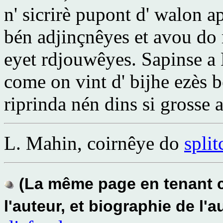
n' sicrirè pupont d' walon ap
bén adjinçnêyes et avou do
eyet rdjouwêyes. Sapinse a 
come on vint d' bijhe ezès b
riprinda nén dins si grosse 
L. Mahin, coirnêye do
spli
(La même page en tenant c
l'auteur, et biographie de l'a