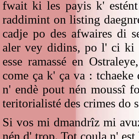
fwait ki les payis k' esté
raddimint on listing daegnrec
cadje po des afwaires di se
aler vey didins, po l' ci ki
esse ramassé en Ostraleye,
come ça k' ça va : tchaeke 
n' endè pout nén moussî fo
teritorialisté des crimes do 
Si vos mi dmandrîz mi avuzi
nén d' trop. Tot çoula n' es