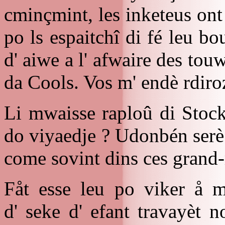
cminçmint, les inketeus ont
po ls espaitchî di fé leu 
d' aiwe a l' afwaire des to
da Cools. Vos m' endè rdiro
Li mwaisse raploû di Stocko
do viyaedje ? Udonbén serè 
come sovint dins ces grand-
Fåt esse leu po viker å m
d' seke d' efant travayèt 