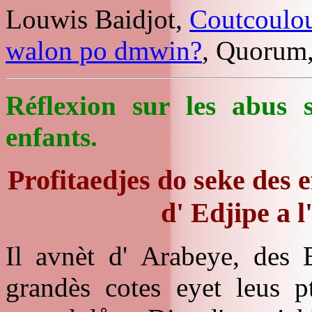
Louwis Baidjot,
Coutcoulo
walon po dmwin?
, Quorum,
Réflexion sur les abus s
enfants.
Profitaedjes do seke des e
d' Edjipe a 
Il avnèt d' Arabeye, des 
grandès cotes eyet leus p