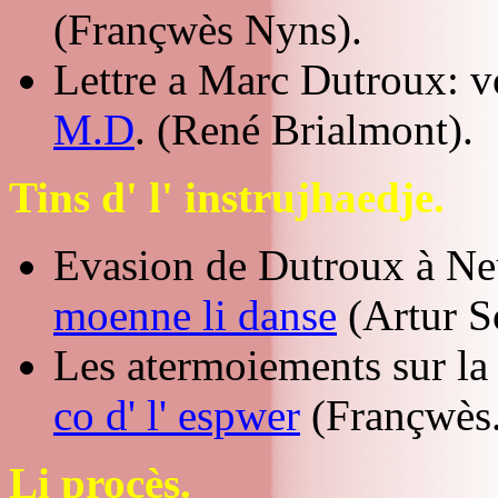
(Françwès Nyns).
Lettre a Marc Dutroux: v
M.D
. (René Brialmont).
Tins d' l' instrujhaedje.
Evasion de Dutroux à Ne
moenne li danse
(Artur S
Les atermoiements sur la
co d' l' espwer
(Françwès.
Li procès.