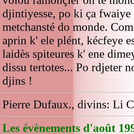
djintiyesse, po ki ça fwaiye 
metchansté do monde. Come 
aprin k' ele plént, kécfeye e
laidès spiteures k' ene dime
dissu tertotes... Po rdjeter n
djins !
Pierre Dufaux., divins: Li 
Les évènements d'août 199