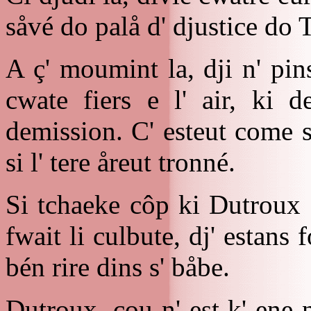
såvé do palå d' djustice do 
A ç' moumint la, dji n' pins
cwate fiers e l' air, ki 
demission. C' esteut come 
si l' tere åreut tronné.
Si tchaeke côp ki Dutroux 
fwait li culbute, dj' estans 
bén rire dins s' båbe.
Dutroux, çou n' est k' ene 