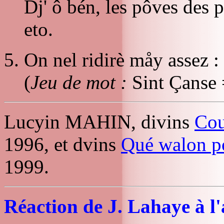
Dj' ô bén, les pôves des p
eto.
On nel ridirè måy assez : 
(
Jeu de mot :
Sint Çanse 
Lucyin MAHIN, divins
Cou
1996, et dvins
Qué walon 
1999.
Réaction de J. Lahaye à l'