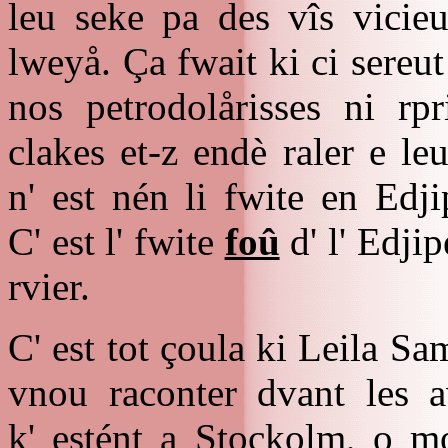
leu seke pa des vîs vicieu
lweyå. Ça fwait ki ci sereut 
nos petrodolårisses ni rpr
clakes et-z endè raler e le
n' est nén li fwite en Edji
C' est l' fwite
foû
d' l' Edjip
rvier.
C' est tot çoula ki Leila Sa
vnou raconter dvant les a
k' estént a Stockolm, o m