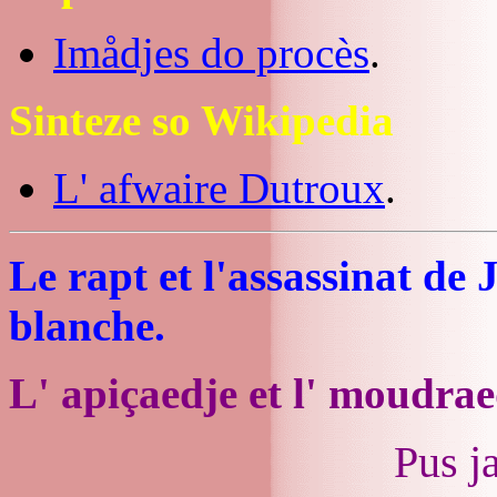
Imådjes do procès
.
Sinteze so Wikipedia
L' afwaire Dutroux
.
Le rapt et l'assassinat de 
blanche.
L' apiçaedje et l' moudrae
Pus j