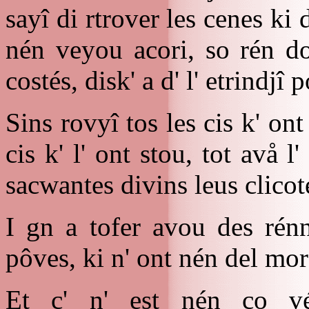
sayî di rtrover les cenes ki
nén veyou acori, so rén do
costés, disk' a d' l' etrindj
Sins rovyî tos les cis k' ont
cis k' l' ont stou, tot avå l
sacwantes divins leus clicot
I gn a tofer avou des rénn
pôves, ki n' ont nén del mor
Et ç' n' est nén co vé