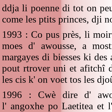
ddja li poenne di tot on pe
come les ptits princes, dji n
1993 : Co pus près, li moi
moes d' awousse, a mostr
margayes di biesses ki des 
pout rtrover uni et afitchî 
les cis k' on voet tos les djo
1996 : Cwè dire d' awo
l' angoxhe po Laetitea et 