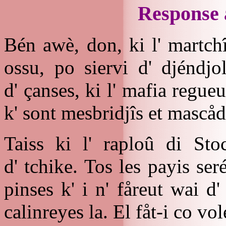
Response 
Bén awè, don, ki l' martchî
ossu, po siervi d' djéndjo
d' çanses, ki l' mafia regueul
k' sont mesbridjîs et mascåd
Taiss ki l' raploû di St
d' tchike. Tos les payis seré
pinses k' i n' fåreut wai d'
calinreyes la. El fåt-i co vol