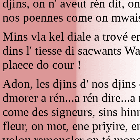
djins, on n' aveut rén dit, on
nos poennes come on mwais r
Mins vla kel diale a trové 
dins l' tiesse di sacwants Wal
plaece do cour !
Adon, les djins d' nos djins 
dmorer a rén...a rén dire...a 
come des signeurs, sins hinn
fleur, on mot, ene priyire, e
volou ramonçler on té moncea