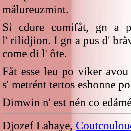
målureuzmint.
Si cdure comifåt, gn a 
l' rilidjion. I gn a pus d' brå
come di l' ôte.
Fåt esse leu po viker avou l
s' metrént tertos eshonne po 
Dimwin n' est nén co edåmé,
Djozef Lahaye,
Coutcoulou