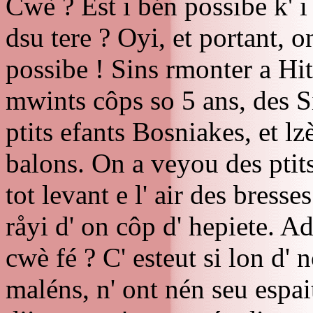
Cwè ? Est i bén possibe k' 
dsu tere ? Oyi, et portant, on
possibe ! Sins rmonter a Hit
mwints côps so 5 ans, des S
ptits efants Bosniakes, et l
balons. On a veyou des ptit
tot levant e l' air des bress
råyi d' on côp d' hepiete. A
cwè fé ? C' esteut si lon d' 
maléns, n' ont nén seu espai