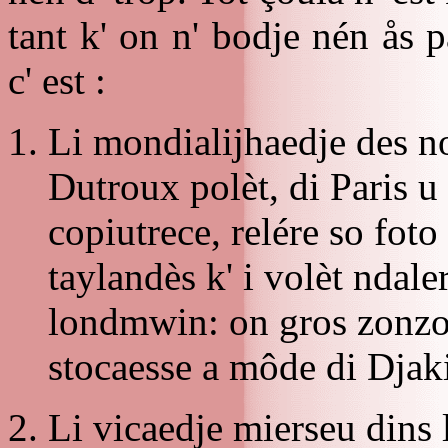
tant k' on n' bodje nén ås
c' est :
Li mondialijhaedje des n
Dutroux polèt, di Paris u 
copiutrece, relére so foto
taylandès k' i volèt ndale
londmwin: on gros zonzon
stocaesse a môde di Djak
Li vicaedje mierseu dins