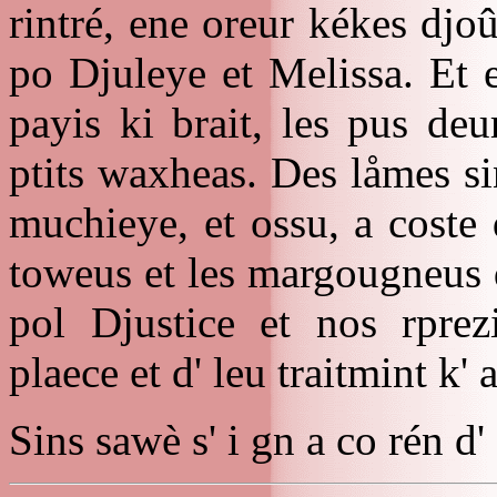
rintré, ene oreur kékes dj
po Djuleye et Melissa. Et 
payis ki brait, les pus deu
ptits waxheas. Des låmes s
muchieye, et ossu, a coste 
toweus et les margougneus d
pol Djustice et nos rprez
plaece et d' leu traitmint k' 
Sins sawè s' i gn a co rén d'