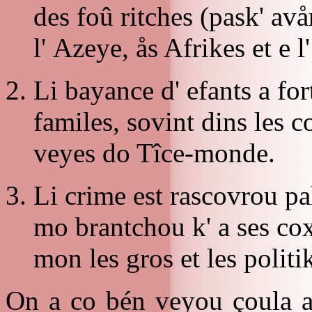
des foû ritches (pask' avå
l' Azeye, ås Afrikes et e 
Li bayance d' efants a fo
familes, sovint dins les c
veyes do Tîce-monde.
Li crime est rascovrou pa
mo brantchou k' a ses cox
mon les gros et les politi
On a co bén veyou çoula av