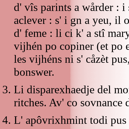
d' vîs parints a wårder : i 
aclever : s' i gn a yeu, i
d' feme : li ci k' a stî ma
vijhén po copiner (et po e
les vijhéns ni s' cåzèt pu
bonswer.
Li disparexhaedje del mor
ritches. Av' co sovnance
L' apôvrixhmint todi pus 