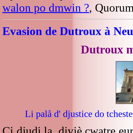
walon po dmwin ?
, Quorum
Evasion de Dutroux à Neu
Dutroux m
Li palå d' djustice do tchest
Ci djudi la, diviè cwatre eur