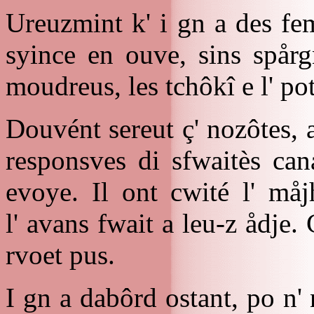
Ureuzmint k' i gn a des fe
syince en ouve, sins spårg
moudreus, les tchôkî e l' pot
Douvént sereut ç' nozôtes, a
responsves di sfwaitès can
evoye. Il ont cwité l' må
l' avans fwait a leu-z ådje. 
rvoet pus.
I gn a dabôrd ostant, po n' 