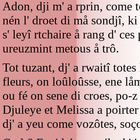
Adon, dji m' a rprin, come to
nén l' droet di må sondjî, ki 
s' leyî rtchaire å rang d' ces
ureuzmint metous å trô.
Tot tuzant, dj' a rwaitî totes
fleurs, on loûloûsse, ene lå
ou fé on sene di croes, po-z
Djuleye et Melissa a poirter l
dj' a yeu come vozôtes, soç