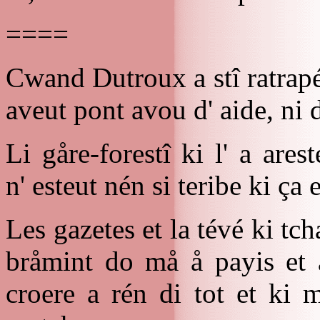
====
Cwand Dutroux a stî ratrapé
aveut pont avou d' aide, ni 
Li gåre-forestî ki l' a ares
n' esteut nén si teribe ki ça
Les gazetes et la tévé ki tch
bråmint do må å payis et a
croere a rén di tot et ki 