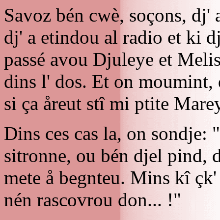
Savoz bén cwè, soçons, dj' 
dj' a etindou al radio et ki dj
passé avou Djuleye et Melis
dins l' dos. Et on moumint, d
si ça åreut stî mi ptite Mare
Dins ces cas la, on sondje: 
sitronne, ou bén djel pind, d
mete å begnteu. Mins kî çk' a
nén rascovrou don... !"