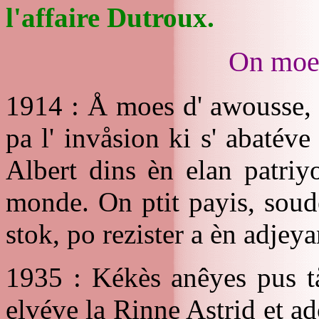
l'affaire Dutroux.
On moes
1914 : Å moes d' awousse, 
pa l' invåsion ki s' abatéve
Albert dins èn elan patriy
monde. On ptit payis, soud
stok, po rezister a èn adjeya
1935 : Kékès anêyes pus t
elvéve la Rinne Astrid et adon