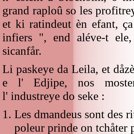
grand raploû so les profitre
et ki ratindeut èn efant, ç
infiers ", end aléve-t ele
sicanfår.
Li paskeye da Leila, et dåz
e l' Edjipe, nos moster
l' industreye do seke :
Les dmandeus sont des rit
poleur prinde on tchåter 