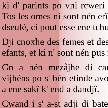
ki d' parints po vni rcweri 
Tos les omes ni sont nén er
dseulé, ci pout esse ene tch
Dji cnoxhe des femes et des
efants, et ki n' sont nén pus
Gn a nén mezåjhe di ca
vijhéns po s' bén etinde avo
a ene sakî k' end a dandjî.
Cwand i s' a-st adji di ba