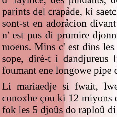
parints del crapåde, ki saetc
sont-st en adoråcion divant
n' est pus di prumire djon
moens. Mins c' est dins les 
sope, dirè-t i dandjureus 
foumant ene longowe pipe d
Li mariaedje si fwait, lwe
conoxhe çou ki 12 miyons d
fok les 5 djoûs do raploû d