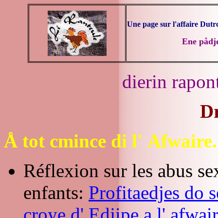
Une page sur l'affaire Dutr
Ene pådje
dierin rapon
Dr
Å tot cmince di l' Afwaire.
Réflexion sur les abus se
enfants:
Profitaedjes do s
croye d' Edjipe a l' afwa