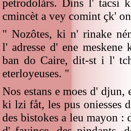
petrodolårs. Dins l' tacsi 
cmincèt a vey comint çk' on
" Nozôtes, ki n' rinake né
l' adresse d' ene meskene 
ban do Caire, dit-st i l' tc
eterloyeuses. "
Nos estans e moes d' djun, 
ki lzi fåt, les pus oniesses
des bistokes a leu mayon : 
d' fayince, des pindants, d