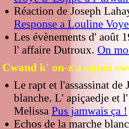
Réaction de Joseph Lahay
Response a Louline Voye
Les évènements d' août 1
l' affaire Dutroux.
On moe
Cwand k' on-z a sepou cw
Le rapt et l'assassinat de
blanche.
L' apiçaedje et 
Melissa
Pus jamwais ça !
Echos de la marche blan