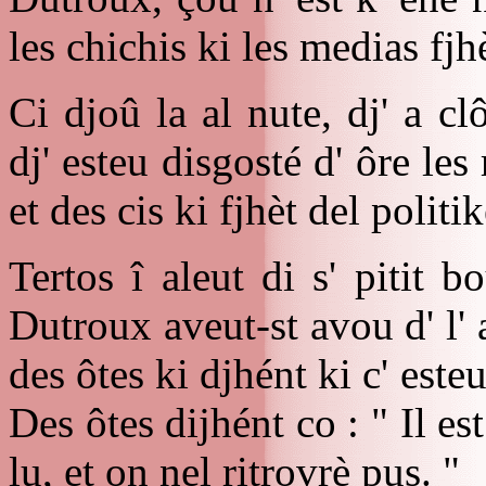
les chichis ki les medias fjhè
Ci djoû la al nute, dj' a cl
dj' esteu disgosté d' ôre les
et des cis ki fjhèt del politik
Tertos î aleut di s' pitit 
Dutroux aveut-st avou d' l' 
des ôtes ki djhént ki c' est
Des ôtes dijhént co : " Il es
lu, et on nel ritrovrè pus. "