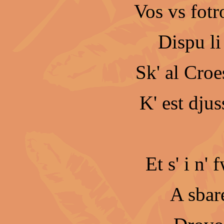
Vos vs fot
Dispu l
Sk' al Croe
K' est djuss
Et s' i n' 
A sbare