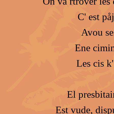
On va rtrover les 
C' est påj
Avou ses
Ene cimint
Les cis k'
El presbitai
Est vude, dispu