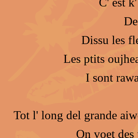
C' est k
De
Dissu les f
Les ptits oujhe
I sont rawa
Tot l' long del grande aiw
On voet des p