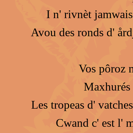
I n' rivnèt jamwais
Avou des ronds d' årdj
Vos pôroz 
Maxhurés d
Les tropeas d' vatche
Cwand c' est l' 