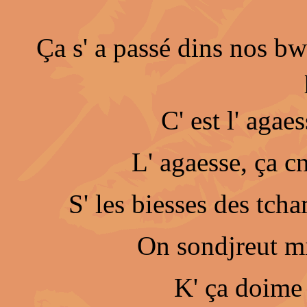
Ça s' a passé dins nos bw
C' est l' agaes
L' agaesse, ça c
S' les biesses des tcha
On sondjreut mi
K' ça doime