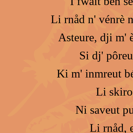
I fwait bén s
Li rnåd n' vénrè n
Asteure, dji m' 
Si dj' pôre
Ki m' inmreut bén
Li skiro
Ni saveut pu
Li rnåd, 