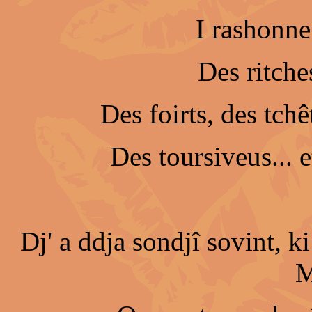
I rashonne 
Des ritche
Des foirts, des tch
Des toursiveus... e
Dj' a ddja sondjî sovint, ki
M