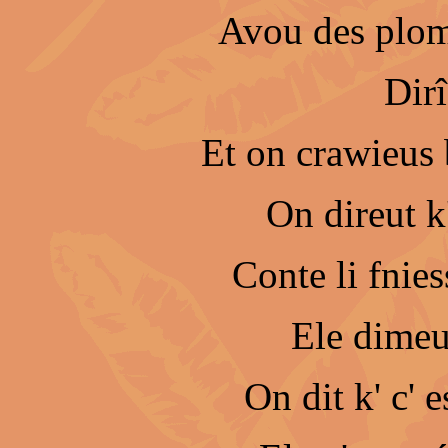
Avou des plom
Dirî
Et on crawieus b
On direut k'
Conte li fnies
Ele dimeur
On dit k' c' 