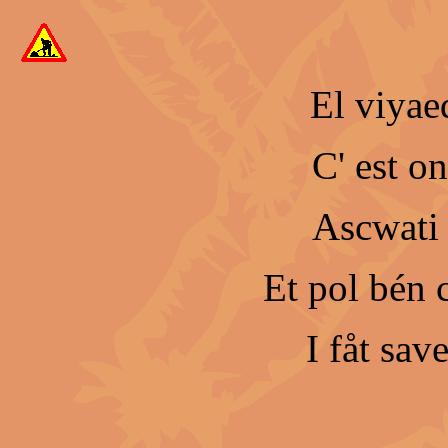
El viyae
C' est on
Ascwati 
Et pol bén 
I fåt save