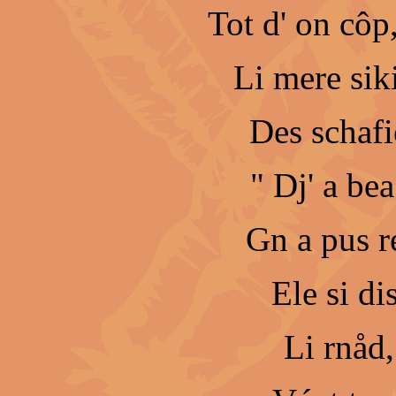
Tot d' on côp,
Li mere sik
Des schafi
" Dj' a be
Gn a pus ré
Ele si di
Li rnåd,