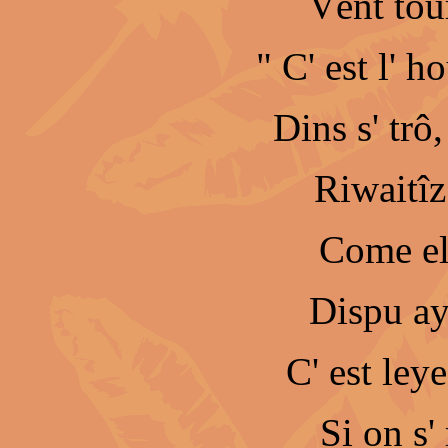
Vént tou
" C' est l' h
Dins s' trô,
Riwaitîz
Come el
Dispu ay
C' est leye
Si on s'