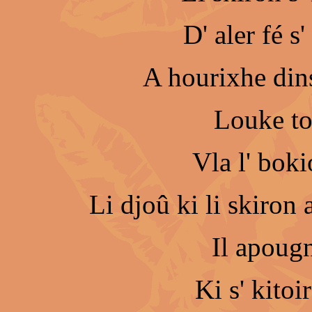
D' aler fé s'
A hourixhe dins
Louke to
Vla l' bok
Li djoû ki li skiron 
Il apougn
Ki s' kitoi