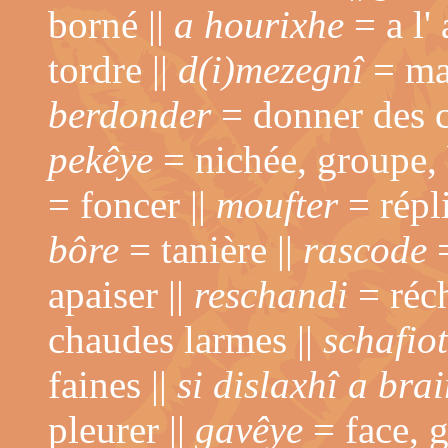
borné ||
a hourixhe
= a l' 
tordre ||
d(i)mezegnî
= mas
berdonder
= donner des c
pekêye
= nichée, groupe, 
= foncer ||
moufter
= répli
bôre
= tanière ||
rascode
=
apaiser ||
reschandi
= réch
chaudes larmes ||
schafio
faines ||
si dislaxhî a brai
pleurer ||
gavêye
= face, g