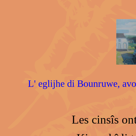
L' eglijhe di Bounruwe, avou
Les cinsîs ont