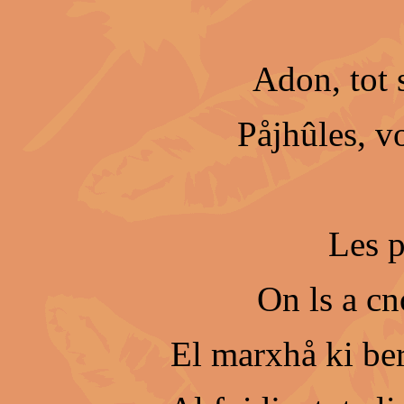
Adon, tot s
Påjhûles, vo
Les p
On ls a c
El marxhå ki be