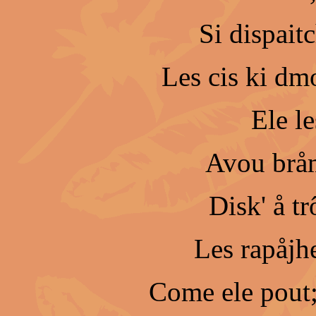
Si dispait
Les cis ki dmo
Ele l
Avou bråm
Disk' å tr
Les rapåjh
Come ele pout;