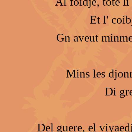
Al foidje, tote l
Et l' coib
Gn aveut minme 
Mins les djon
Di gre
Del guere, el viyaedj