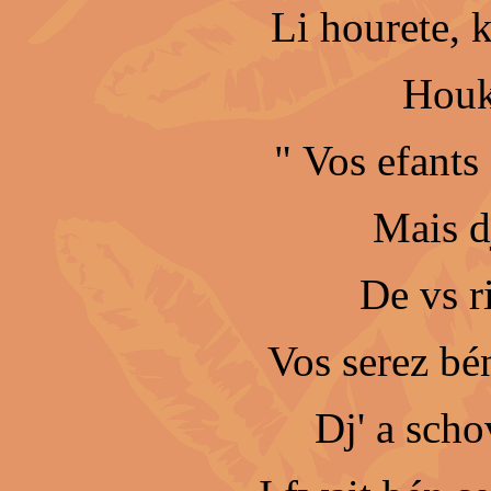
Li hourete, k
Houk
" Vos efants
Mais d
De vs r
Vos serez bé
Dj' a scho