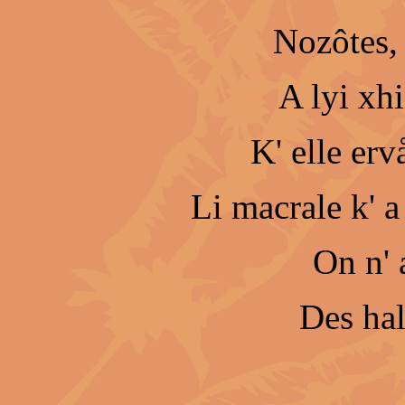
Nozôtes, 
A lyi xhi
K' elle erv
Li macrale k' a
On n' 
Des hal