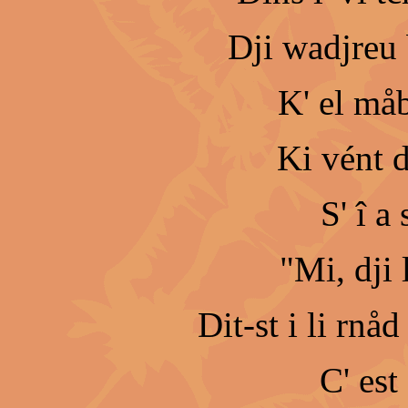
Dji wadjreu
K' el måb
Ki vént d
S' î a
"Mi, dji 
Dit-st i li rnåd
C' est