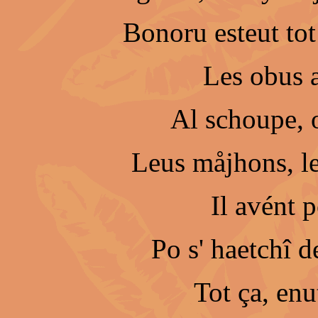
Bonoru esteut tot
Les obus a
Al schoupe, 
Leus måjhons, le
Il avént 
Po s' haetchî de
Tot ça, enu