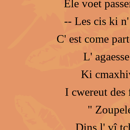
Ele voet passe
-- Les cis ki 
C' est come part
L' agaesse
Ki cmaxhiv
I cwereut des
" Zoupele
Dins l' vî t