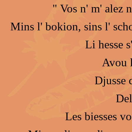
" Vos n' m' alez 
Mins l' bokion, sins l' sch
Li hesse s
Avou l'
Djusse d
Del
Les biesses vor