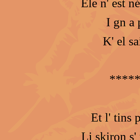
Ele n' est n
I gn a
K' el sa
****
Et l' tins 
Li skiron s' 