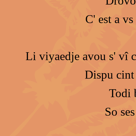
Drovoz
C' est a vs
Li viyaedje avou s' vî 
Dispu cint
Todi 
So ses