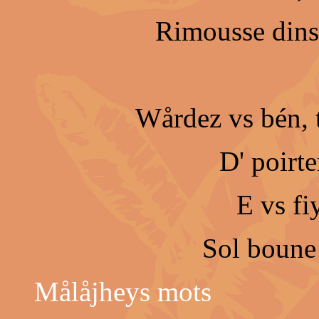
Rimousse dins 
Wårdez vs bén, to
D' poirt
E vs fi
Sol boune
Målåjheys mots