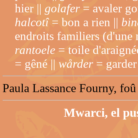
hier ||
golafer
= avaler go
halcotî
= bon a rien ||
bin
endroits familiers (d'une
rantoele
= toile d'araigné
= gêné ||
wårder
= garder 
Paula Lassance Fourny, foû
Mwarci, el pus