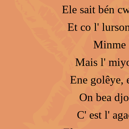
Ele sait bén c
Et co l' lurson
Minme l
Mais l' miy
Ene golêye, 
On bea djo
C' est l' aga