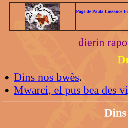
Page de Paula Lassance-F
dierin rapo
Dr
Dins nos bwès
.
Mwarci, el pus bea des vi
Dins