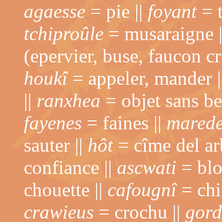
agaesse
= pie ||
foyant
= t
tchiproûle
= musaraigne 
(epervier, buse, faucon cr
houkî
= appeler, mander |
||
ranxhea
= objet sans be
fayenes
= faines ||
mared
sauter ||
hôt
= cîme del ar
confiance ||
ascwati
= blot
chouette ||
cafougnî
= chi
crawieus
= crochu ||
gord