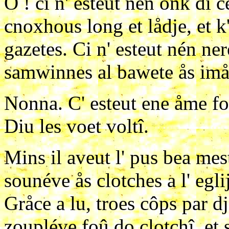
O ! ci n' esteut nén onk di c
cnoxhous long et lådje, et k'
gazetes. Ci n' esteut nén ner
samwinnes al bawete ås imå
Nonna. C' esteut ene åme foi
Diu les voet voltî.
Mins il aveut l' pus bea mest
sounéve ås clotches a l' egl
Gråce a lu, troes côps par d
zoupléve foû do clotchî, et s