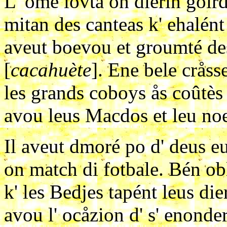
L' ome lovta on dierin goirdj
mitan des canteas k' ehalént 
aveut boevou et groumté des
[
cacahuète
]. Ene bele cråss
les grands coboys ås coûtès 
avou leus Macdos et leu noe
Il aveut dmoré po d' deus eu
on match di fotbale. Bén obli
k' les Bedjes tapént leus die
avou l' ocåzion d' s' enonde