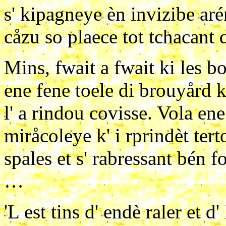
s' kipagneye èn invizibe arén
cåzu so plaece tot tchacant
Mins, fwait a fwait ki les b
ene fene toele di brouyård k
l' a rindou covisse. Vola en
miråcoleye k' i rprindèt terto
spales et s' rabressant bén f
…
'L est tins d' endè raler et d' 