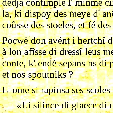
dedja contimplé l' minme cir.
la, ki dispoy des meye d' a
coûsse des stoeles, et fé des
Pocwè don avént i hertchî d
å lon afîsse di dressî leus 
conte, k' endè sepans ns di
et nos spoutniks ?
L' ome si rapinsa ses scoles
«Li silince di glaece di 