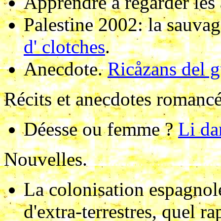
Apprendre à regarder les 
Palestine 2002: la sauvag
d' clotches
.
Anecdote
.
Ricåzans del g
Récits et anecdotes romanc
Déesse ou femme ?
Li da
Nouvelles
.
La colonisation espagnole
d'extra-terrestres, quel ra