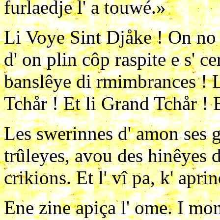
furlaedje l' a touwé.»
Li Voye Sint Djåke ! On no k
d' on plin côp raspite e s' ce
banslêye di rmimbrances ! Li
Tchår ! Et li Grand Tchår ! E
Les swerinnes d' amon ses gr
trûleyes, avou des hinêyes d
crikions. Et l' vî pa, k' aprin
Ene zine apiça l' ome. I mon