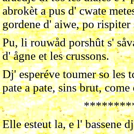
abrokèt a pus d' cwate mete
gordene d' aiwe, po rispiter 
Pu, li rouwåd porshût s' såv
d' ågne et les crussons.
Dj' esperéve toumer so les t
pate a pate, sins brut, come 
********
Elle esteut la, e l' bassene d