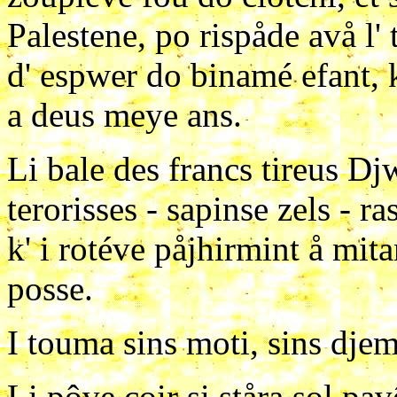
Palestene, po rispåde avå l' 
d' espwer do binamé efant, 
a deus meye ans.
Li bale des francs tireus Djw
terorisses - sapinse zels - ras
k' i rotéve påjhirmint å mit
posse.
I touma sins moti, sins djem
Li pôve coir si ståra sol pav