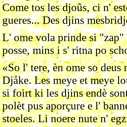
Come tos les djoûs, ci n' est
gueres... Des djins mesbridj
L' ome vola prinde si "zap" 
posse, mins i s' ritna po sch
«So l' tere, èn ome so deus 
Djåke. Les meye et meye lo
si foirt ki les djins endè son
polèt pus aporçure e l' bann
stoeles. Li noere nute n' egz