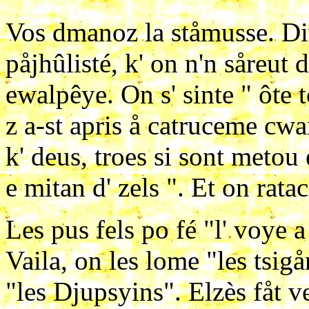
Vos dmanoz la ståmusse. Di
påjhûlisté, k' on n'n såreut 
ewalpêye. On s' sinte " ôte t
z a-st apris å catruceme cwan
k' deus, troes si sont metou 
e mitan d' zels ". Et on rata
Les pus fels po fé "l' voye a 
Vaila, on les lome "les tsigå
"les Djupsyins". Elzès fåt v