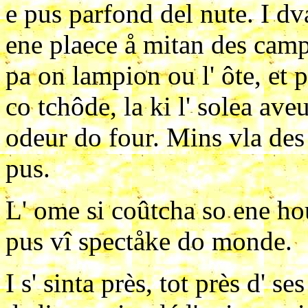
e pus parfond del nute. I dv
ene plaece å mitan des camp
pa on lampion ou l' ôte, et pa
co tchôde, la ki l' solea aveu
odeur do four. Mins vla des 
pus.
L' ome si coûtcha so ene ho
pus vî spectåke do monde.
I s' sinta près, tot près d' se