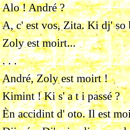
Alo ! André ?
A, c' est vos, Zita. Ki dj' so
Zoly est moirt...
. . .
André, Zoly est moirt !
Kimint ! Ki s' a t i passé ?
Èn accidint d' oto. Il est moi