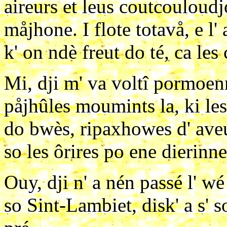
aireurs et leus coutcouloud
måjhone. I flote totavå, e l' 
k' on ndè freut do té, ca les
Mi, dji m' va voltî pormoenn
påjhûles moumints la, ki les 
do bwès, ripaxhowes d' aveur
so les ôrires po ene dierinn
Ouy, dji n' a nén passé l' wé
so Sint-Lambiet, disk' a s' so