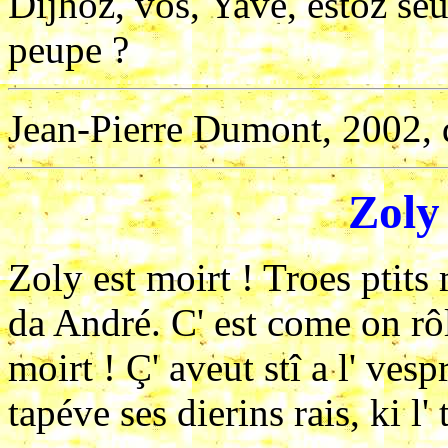
Dijhoz, vos, Yavé, estoz seu
peupe ?
Jean-Pierre Dumont, 2002, 
Zoly
Zoly est moirt ! Troes ptits m
da André. C' est come on rôl
moirt ! Ç' aveut stî a l' vesp
tapéve ses dierins rais, ki l