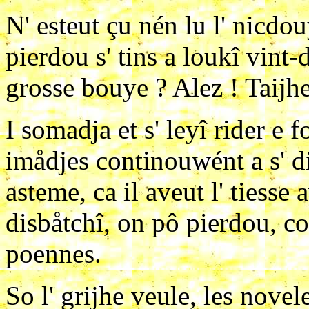
N' esteut çu nén lu l' nicdou
pierdou s' tins a loukî vint
grosse bouye ? Alez ! Taijhe
I somadja et s' leyî rider e f
imådjes continouwént a s' dis
asteme, ca il aveut l' tiesse 
disbåtchî, on pô pierdou, co
poennes.
So l' grijhe veule, les nove