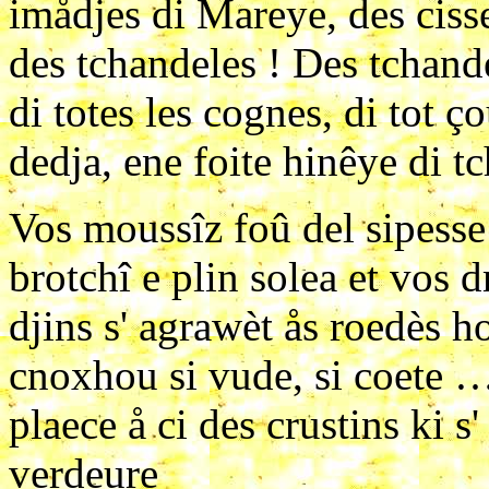
imådjes di Mareye, des cisse
des tchandeles ! Des tchande
di totes les cognes, di tot ç
dedja, ene foite hinêye di t
Vos moussîz foû del sipess
brotchî e plin solea et vos d
djins s' agrawèt ås roedès h
cnoxhou si vude, si coete …
plaece å ci des crustins ki s
verdeure