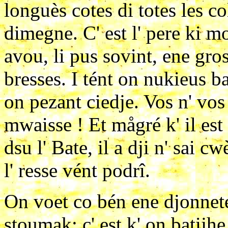
longuès cotes di totes les c
dimegne. C' est l' pere ki mo
avou, li pus sovint, ene gro
bresses. I tént on nukieus b
on pezant ciedje. Vos n' vos s
mwaisse ! Et mågré k' il es
dsu l' Bate, il a dji n' sai cw
l' resse vént podrî.
On voet co bén ene djonnete
stoumak; c' est k' on batijhe