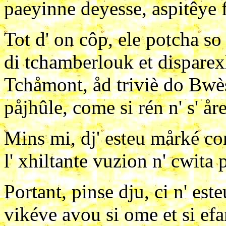
paeyinne deyesse, aspitêye f
Tot d' on côp, ele potcha so 
di tchamberlouk et disparexh
Tchåmont, åd triviè do Bwès
påjhûle, come si rén n' s' år
Mins mi, dj' esteu mårké com
l' xhiltante vuzion n' cwita 
Portant, pinse dju, ci n' est
vikéve avou si ome et si efant