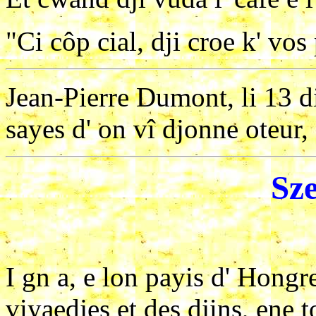
"Ci côp cial, dji croe k' vos
Jean-Pierre Dumont, li 13 d
sayes d' on vî djonne oteur,
Sze
I gn a, e lon payis d' Hongr
viyaedjes et des djins, ene to