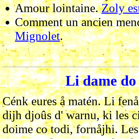
Amour lointaine
.
Zoly es
Comment un ancien mendi
Mignolet
.
Li dame do 
Cénk eures å matén. Li fenå
dijh djoûs d' warnu, ki les c
doime co todi, fornåjhi. Les 