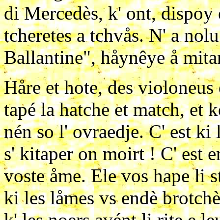
di Mercedès, k' ont, dispoy 
tcheretes a tchvås. N' a nol
Ballantine", håynêye å mitan 
Håre et hote, des violoneus 
tapé la hatche et match, et 
nén so l' ovraedje. C' est ki
s' kitaper on moirt ! C' est
voste åme. Ele vos hape li s
ki les låmes vs endè brotchèt
k' les noers avént li rite e 