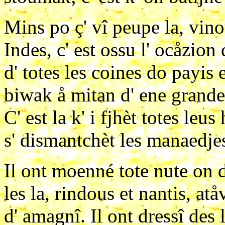
Mins po ç' vî peupe la, vino
Indes, c' est ossu l' ocåzion
d' totes les coines do payis e
biwak å mitan d' ene grande
C' est la k' i fjhèt totes leu
s' dismantchèt les manaedje
Il ont moenné tote nute on d
les la, rindous et nantis, a
d' amagnî. Il ont dressî des 