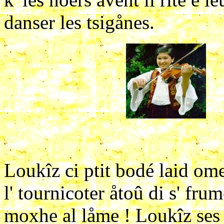
danser les tsigånes.
Loukîz ci ptit bodé laid om
l' tournicoter åtoû di s' fr
moxhe al låme ! Loukîz ses 