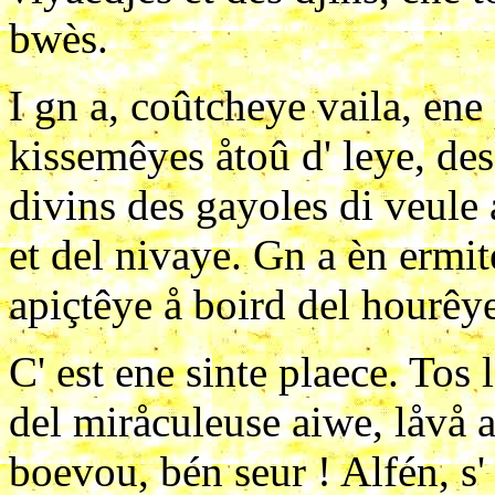
bwès.
I gn a, coûtcheye vaila, ene 
kissemêyes åtoû d' leye, des
divins des gayoles di veule 
et del nivaye. Gn a èn ermit
apiçtêye å boird del hourêye
C' est ene sinte plaece. Tos 
del miråculeuse aiwe, låvå a
boevou, bén seur ! Alfén, s' el