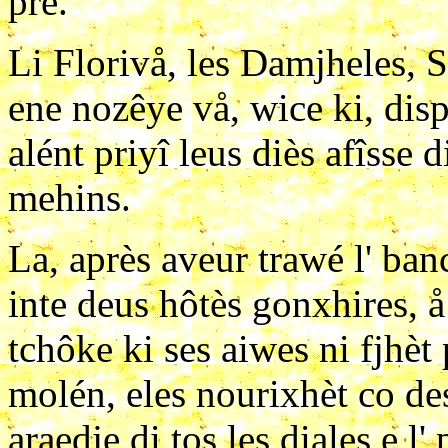
pré.
Li Florivå, les Damjheles, S
ene nozêye vå, wice ki, disp
alént priyî leus diès afîsse di
mehins.
La, après aveur trawé l' banc 
inte deus hôtès gonxhires, å
tchôke ki ses aiwes ni fjhèt 
molén, eles nourixhèt co de
araedje di tos les diales e l' 