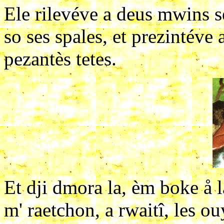
Ele rilevéve a deus mwins s
so ses spales, et prezintéve 
pezantès tetes.
Et dji dmora la, èm boke å l
m' raetchon, a rwaitî, les ouy