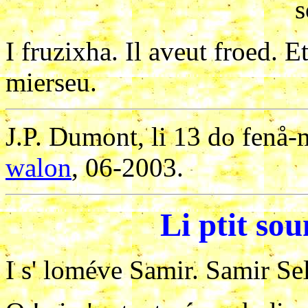
s
I fruzixha. Il aveut froed. Et 
mierseu.
J.P. Dumont, li 13 do fenå
walon
, 06-2003.
Li ptit sou
I s' loméve Samir. Samir Se