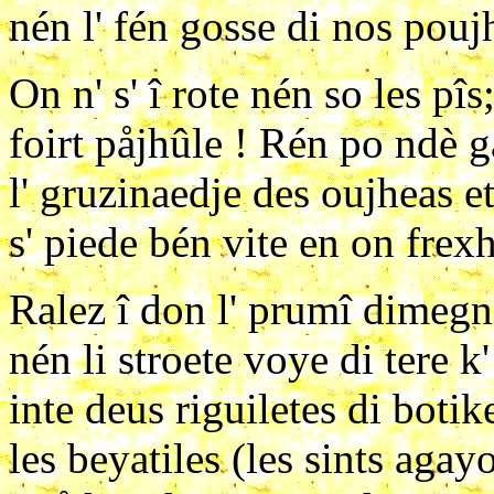
nén l' fén gosse di nos pou
On n' s' î rote nén so les pîs
foirt påjhûle ! Rén po ndè gå
l' gruzinaedje des oujheas et
s' piede bén vite en on frexh
Ralez î don l' prumî dimegn
nén li stroete voye di tere k'
inte deus riguiletes di botik
les beyatiles (les sints agay