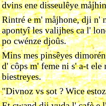
dvins ene disseulêye måjhine
Rintré e m' måjhone, dji n' 
apontyî les valijhes ca l' l
po cwénze djoûs.
Mins mes pinsêyes dimorént 
d' côps m' feme ni s' a-t el
biestreyes.
"Divnoz vs sot ? Wice estoz 
Et cwand dji vuda l' cafè e l