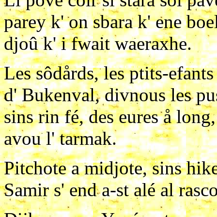
parey k' on sbara k' ene boe
djoû k' i fwait waeraxhe.
Les sôdårds, les ptits-efant
d' Bukenval, divnous les pus 
sins rin fé, des eures å long
avou l' tarmak.
Pitchote a midjote, sins hik
Samir s' end a-st alé al ra