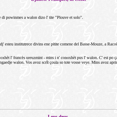
 di powinmes a walon dizo l' tite "Plouve et solo".
 dj' esteu institutrece divins ene pitite comene del Basse-Mouze, a Racoû,
xhèt l' francès ureuzmint - mins i n' conoxhèt pus l' walon. C' est po ça k'
ingaedje walon. Vos avoz scrît çoula so tote vosse veye. Mins avoz apri
Leus deus.