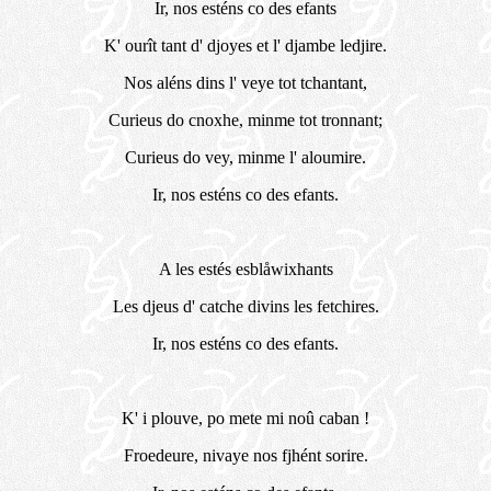
Ir, nos esténs co des efants
K' ourît tant d' djoyes et l' djambe ledjire.
Nos aléns dins l' veye tot tchantant,
Curieus do cnoxhe, minme tot tronnant;
Curieus do vey, minme l' aloumire.
Ir, nos esténs co des efants.
A les estés esblåwixhants
Les djeus d' catche divins les fetchires.
Ir, nos esténs co des efants.
K' i plouve, po mete mi noû caban !
Froedeure, nivaye nos fjhént sorire.