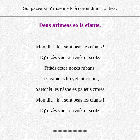
Sol pazea ki n' moenne k' å coron di m' cotjhea.
Deus arimeas so ls efants.
Mon diu ! k' i sont beas les efants !
Dj' elzès voe ki rivnèt di scole:
Pititès cotes nozés rubans.
Les gaméns breyèt tot corant;
Saetchèt les båsheles pa leus croles
Mon diu ! k' i sont beas les efants !
Dj' elzès voe ki rivnèt di scole.
**************