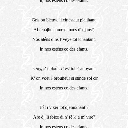
Ir, nos esténs co des efants.
Gris ou bleuw, li cir esteut plaijhant.
Al fenåjhe come e moes d' djanvî,
Nos aléns dins l' veye tot tchantant,
Ir, nos esténs co des efants.
Ouy, s' i ploût, c' est tot s' anoyant
K' on voet l' brouheur si stinde sol cir
Ir, nos esténs co des efants.
Fåt i viker tot djemixhant ?
Årè dj' li foice di n' fé k' a m' vire?
Ir, nos esténs co des efants.