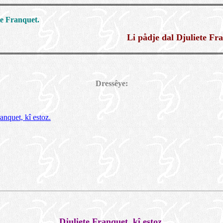
te Franquet.
Li pådje dal Djuliete Fr
Dressêye:
anquet, kî estoz.
Djuliete Franquet, kî estoz.