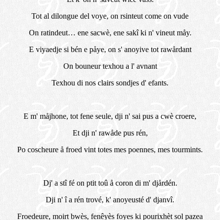
Tot al dilongue del voye, on rsinteut come on vude
On ratindeut… ene sacwè, ene sakî ki n' vineut måy.
E viyaedje si bén e påye, on s' anoyive tot rawårdant
On bouneur texhou a l' avnant
Texhou di nos clairs sondjes d' efants.
E m' måjhone, tot fene seule, dji n' sai pus a cwè croere,
Et dji n' rawåde pus rén,
Po coscheure å froed vint totes mes poennes, mes tourmints.
Dj' a stî fé on ptit toû å coron di m' djårdén.
Dji n' î a rén trové, k' anoyeusté d' djanvî.
Froedeure, moirt bwès, fenêyès foyes ki pourixhèt sol pazea