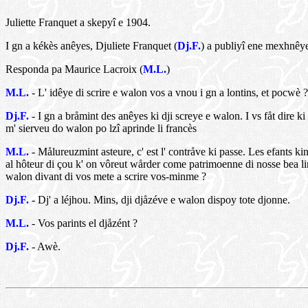
Juliette Franquet a skepyî e 1904.
I gn a kékès anêyes, Djuliete Franquet (
Dj.F.
) a publiyî ene mexhnêye
Responda pa Maurice Lacroix (
M.L.
)
M.L.
- L' idêye di scrire e walon vos a vnou i gn a lontins, et pocwè ?
Dj.F.
- I gn a bråmint des anêyes ki dji screye e walon. I vs fåt dire ki
m' sierveu do walon po lzî aprinde li francès
M.L.
- Målureuzmint asteure, c' est l' contråve ki passe. Les efants kino
al hôteur di çou k' on vôreut wårder come patrimoenne di nosse bea l
walon divant di vos mete a scrire vos-minme ?
Dj.F.
- Dj' a léjhou. Mins, dji djåzéve e walon dispoy tote djonne.
M.L.
- Vos parints el djåzént ?
Dj.F.
- Awè.