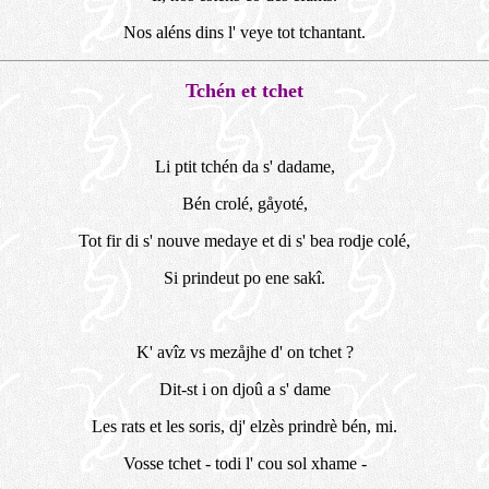
Nos aléns dins l' veye tot tchantant.
Tchén et tchet
Li ptit tchén da s' dadame,
Bén crolé, gåyoté,
Tot fir di s' nouve medaye et di s' bea rodje colé,
Si prindeut po ene sakî.
K' avîz vs mezåjhe d' on tchet ?
Dit-st i on djoû a s' dame
Les rats et les soris, dj' elzès prindrè bén, mi.
Vosse tchet - todi l' cou sol xhame -