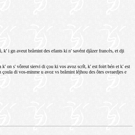
 k' i gn aveut bråmint des efants ki n' savént djåzer francès, et dji
 on s' vôreut siervi di çou ki vos avoz scrît, k' est foirt bén et k' est
n çoula di vos-minme u avoz vs bråmint léjhou des ôtes ovraedjes e