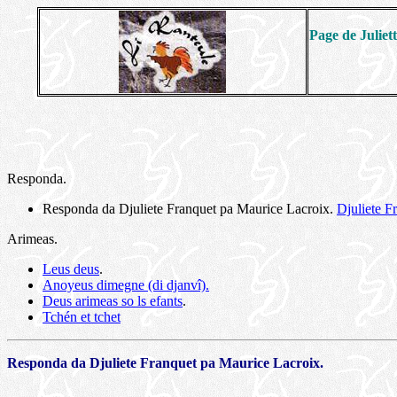
Page de Juliet
Responda.
Responda da Djuliete Franquet pa Maurice Lacroix.
Djuliete Fr
Arimeas.
Leus deus
.
Anoyeus dimegne (di djanvî).
Deus arimeas so ls efants
.
Tchén et tchet
Responda da Djuliete Franquet pa Maurice Lacroix.