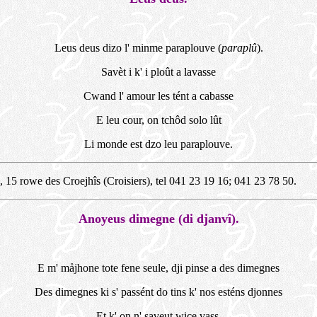
Leus deus dizo l' minme paraplouve (
paraplû
).
Savèt i k' i ploût a lavasse
Cwand l' amour les tént a cabasse
E leu cour, on tchôd solo lût
Li monde est dzo leu paraplouve.
e, 15 rowe des Croejhîs (Croisiers), tel 041 23 19 16; 041 23 78 50.
Anoyeus dimegne (di djanvî).
E m' måjhone tote fene seule, dji pinse a des dimegnes
Des dimegnes ki s' passént do tins k' nos esténs djonnes
Et k' on n' saveut wice vass.