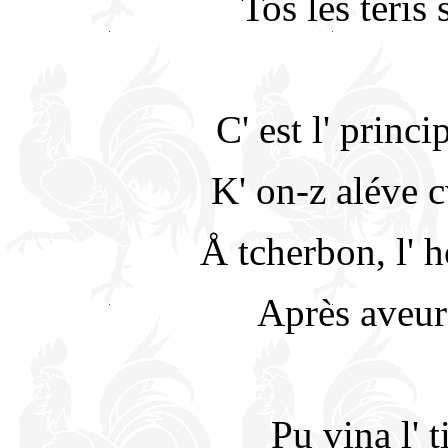
Tos les teris
C' est l' princi
K' on-z aléve c
Å tcherbon, l' h
Après aveur
Pu vina l' 