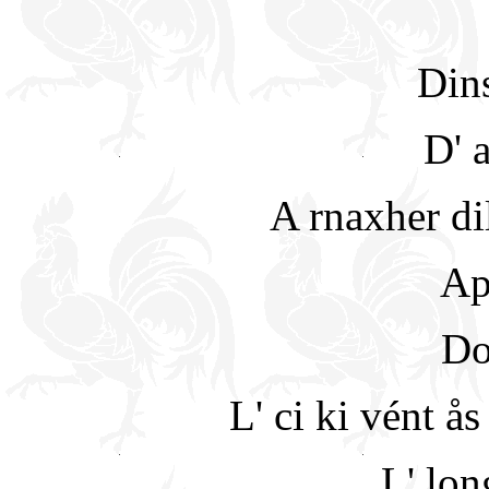
Din
D' a
A rnaxher dil
Apr
Do
L' ci ki vént 
L' lon