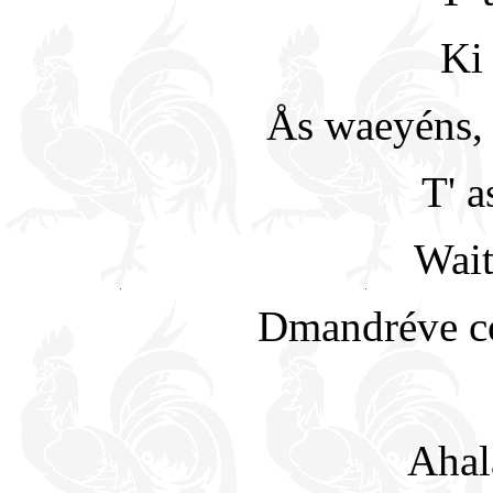
Ki
Ås waeyéns, 
T' a
Wait
Dmandréve co
Ahal