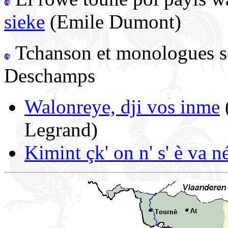
sieke
(Emile Dumont)
Tchanson et monologues so
Deschamps
Walonreye, dji vos inme
Legrand)
Kimint çk' on n' s' è va n