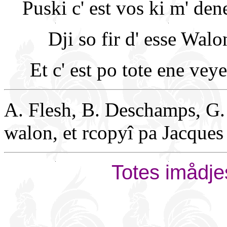
Puski c' est vos ki m' de
Dji so fir d' esse Wal
Et c' est po tote ene veye
A. Flesh, B. Deschamps, G. 
walon, et rcopyî pa Jacque
Totes imådje