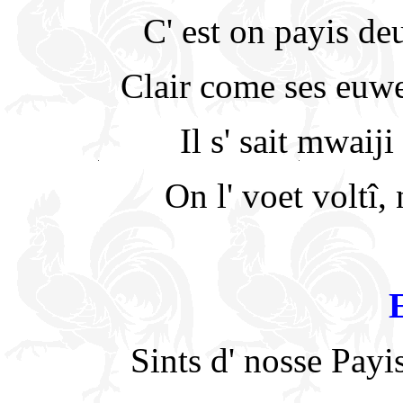
C' est on payis de
Clair come ses euwe
Il s' sait mwaiji
On l' voet voltî,
Sints d' nosse Payi