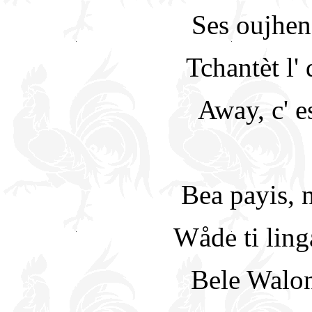
Ses oujhene
Tchantèt l' 
Away, c' e
Bea payis, n
Wåde ti linga
Bele Walon