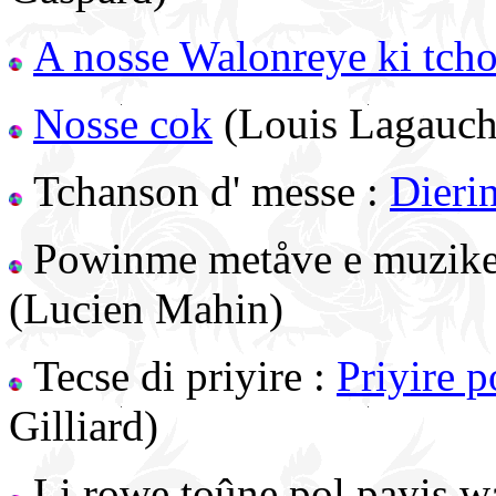
A nosse Walonreye ki tcho
Nosse cok
(Louis Lagauch
Tchanson d' messe :
Dierin
Powinme metåve e muzike
(Lucien Mahin)
Tecse di priyire :
Priyire 
Gilliard)
Li rowe toûne pol payis w