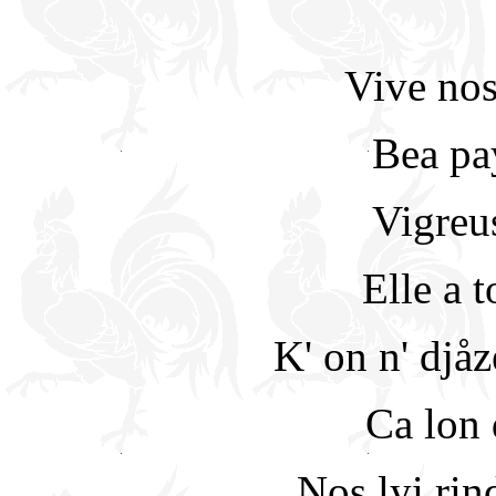
Vive nos
Bea pa
Vigreu
Elle a t
K' on n' djåz
Ca lon 
Nos lyi rin