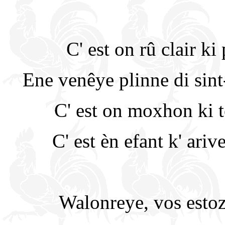
C' est on rû clair ki
Ene venêye plinne di sint-
C' est on moxhon ki 
C' est èn efant k' ariv
Walonreye, vos esto