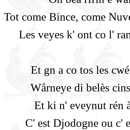
Tot come Bince, come Nuvele
Les veyes k' ont co l' ra
Et gn a co tos les cwé
Wårneye di belès cinse
Et ki n' eveynut rén 
C' est Djodogne ou c' 