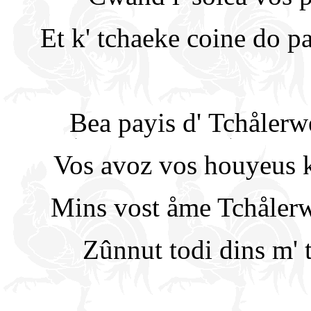
Et k' tchaeke coine do pay
Bea payis d' Tchålerw
Vos avoz vos houyeus k
Mins vost åme Tchålerwè
Zûnnut todi dins m' ti