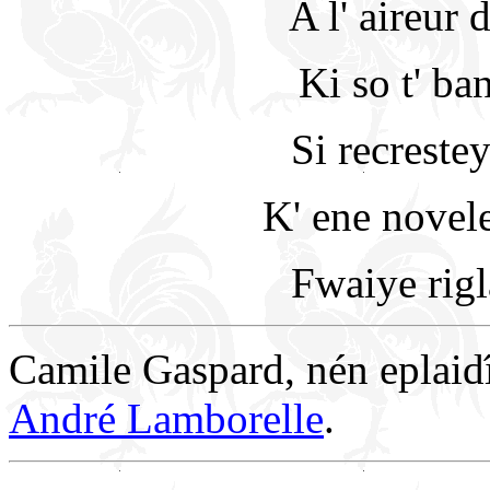
A l' aireur 
Ki so t' ba
Si recrestey
K' ene novel
Fwaiye rigla
Camile Gaspard, nén eplaidî;
André Lamborelle
.