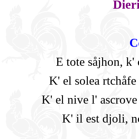
Dieri
C
E tote såjhon, k'
K' el solea rtchåf
K' el nive l' ascrove 
K' il est djoli,