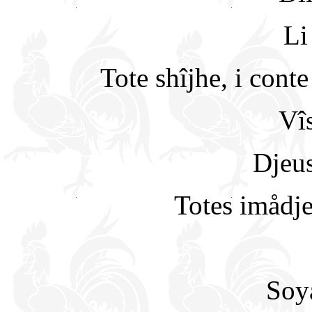
Li
Tote shîjhe, i cont
Vî
Djeus
Totes imådj
Soy