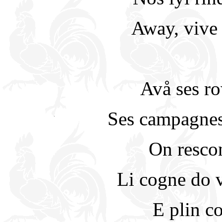
Away, vive 
Avå ses ro
Ses campagnes
On rescon
Li cogne do 
E plin co