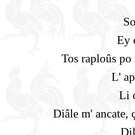
So
Ey e
Tos raploûs po 
L' a
Li 
Diâle m' ancate, ç
Dil