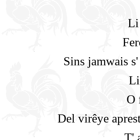
Li
Fer
Sins jamwais s' f
Li
O 
Del virêye apres
T' 