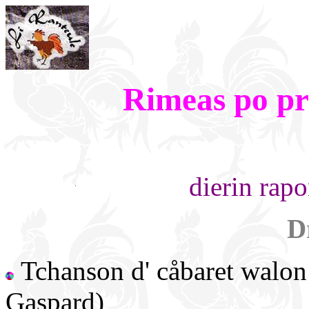
Rimeas po pr
dierin rapo
D
Tchanson d' cåbaret walon
Gaspard)