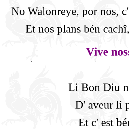
No Walonreye, por nos, c'
Et nos plans bén cachî,
Vive nos
Li Bon Diu n
D' aveur li 
Et c' est bé