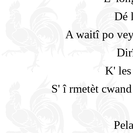
Dé 
A waitî po vey
Dir
K' les
S' î rmetèt cwand 
Pel