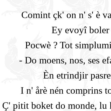
Comint çk' on n' s' è v
Ey evoyî boler 
Pocwè ? Tot simplumin
- Do moens, nos, ses efa
Èn etrindjir pasr
I n' årè nén comprins to
Ç' pitit boket do monde, lu 