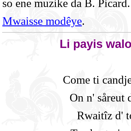
so ene muzike da B. Picard.
Mwaisse modêye
.
Li payis wal
Come ti candje
On n' såreut di
Rwaitîz d' 