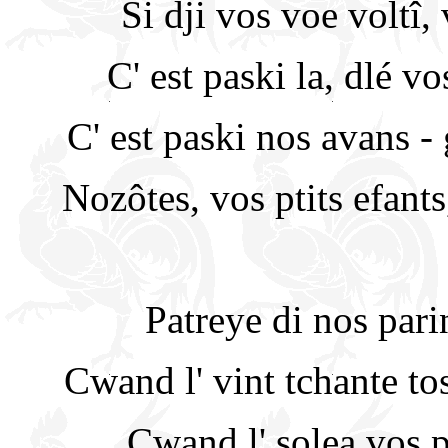
Si dji vos voe voltî
C' est paski la, dlé v
C' est paski nos avans - g
Nozôtes, vos ptits efants
Patreye di nos parin
Cwand l' vint tchante to
Cwand l' solea vos p