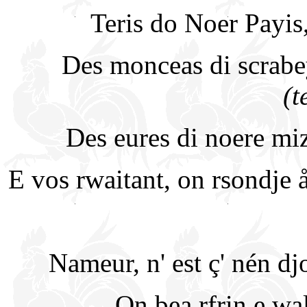
Teris do Noer Payi
Des monceas di scrabe
(t
Des eures di noere miz
E vos rwaitant, on rsondje 
Nameur, n' est ç' nén dj
On bea rfrin e wal