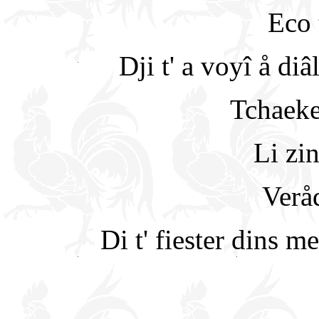
Eco 
Dji t' a voyî å di
Tchaeke
Li zi
Verå
Di t' fiester dins m