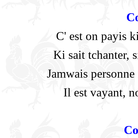
Co
C' est on payis k
Ki sait tchanter, 
Jamwais personne n'
Il est vayant, 
Co