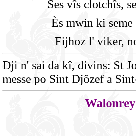
Ses vîs clotchîs, s
Ès mwin ki seme e
Fijhoz l' viker, 
Dji n' sai da kî, divins: St 
messe po Sint Djôzef a Sint
Walonreye