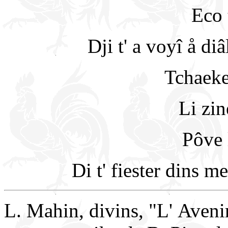
Eco 
Dji t' a voyî å di
Tchaeke
Li zin
Pôve 
Di t' fiester dins m
L. Mahin, divins, "L' Aven