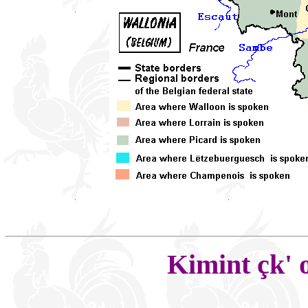
Kimint çk' o