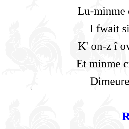
Lu-minme el
I fwait s
K' on-z î o
Et minme ci
Dimeure 
R