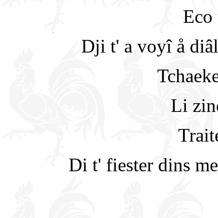
Eco 
Dji t' a voyî å di
Tchaeke
Li zin
Trait
Di t' fiester dins m