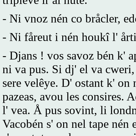
- Ni vnoz nén co bråcler, ed
- Ni fåreut i nén houkî l' årt
- Djans ! vos savoz bén k' ap
ni va pus. Si dj' el va cweri
sere velêye. D' ostant k' on 
pazeas, avou les consires. Ad
l' vea. Å pus sovint, li lond
Vacobén s' on nel tape nén e 