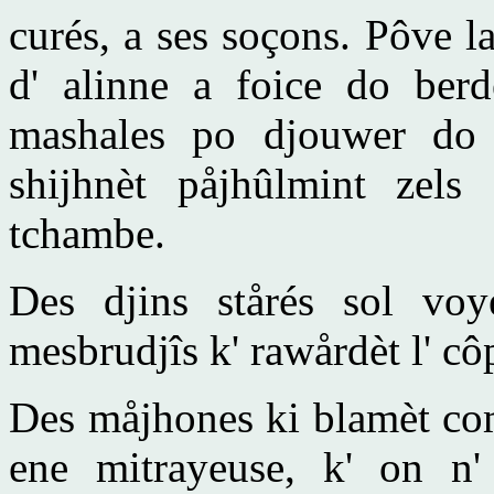
curés, a ses soçons. Pôve l
d' alinne a foice do berde
mashales po djouwer do 
shijhnèt påjhûlmint zels
tchambe.
Des djins stårés sol vo
mesbrudjîs k' rawårdèt l' cô
Des måjhones ki blamèt com
ene mitrayeuse, k' on n'