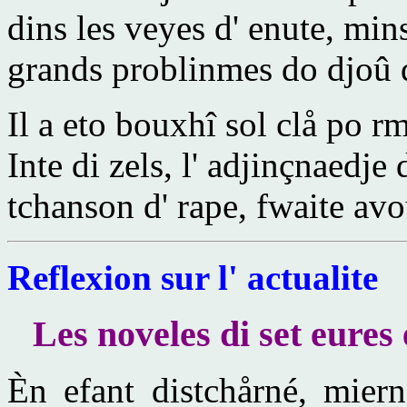
dins les veyes d' enute, mins
grands problinmes do djoû d
Il a eto bouxhî sol clå po r
Inte di zels, l' adjinçnaedje
tchanson d' rape, fwaite avo
Reflexion sur l' actualite
Les noveles di set eures
Èn efant distchårné, mier