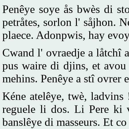
Penêye soye ås bwès di sto
petråtes, sorlon l' såjhon.
plaece. Adonpwis, hay evoy
Cwand l' ovraedje a låtchî av
pus waire di djins, et avou 
mehins. Penêye a stî ovrer e
Kéne atelêye, twè, ladvins !
reguele li dos. Li Pere ki
banslêye di masseurs. Et co 