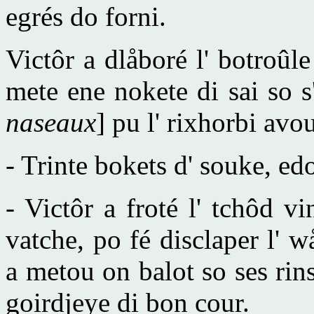
egrés do forni.
Victôr a dlåboré l' botroûle
mete ene nokete di sai so s' 
naseaux
] pu l' rixhorbi avou
- Trinte bokets d' souke, ed
- Victôr a froté l' tchôd vi
vatche, po fé disclaper l' w
a metou on balot so ses rins 
goirdjeye di bon cour.