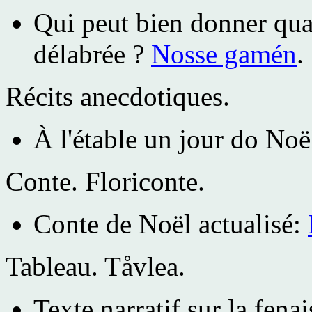
Qui peut bien donner quat
délabrée ?
Nosse gamén
.
Récits anecdotiques.
À l'étable un jour do Noë
Conte.
Floriconte.
Conte de Noël actualisé:
Tableau.
Tåvlea.
Texte narratif sur la fena