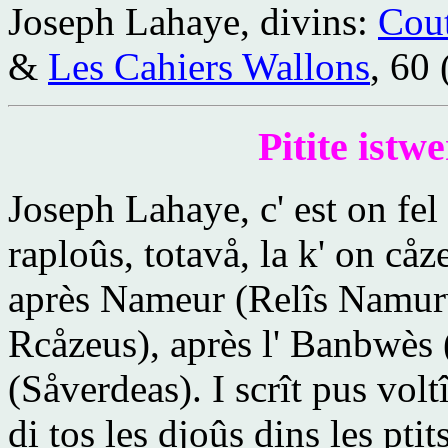
Joseph Lahaye, divins:
Cou
&
Les Cahiers Wallons
, 60
Pitite istwe
Joseph Lahaye, c' est on fel
raploûs, totavå, la k' on cåz
après Nameur (Relîs Namurw
Rcåzeus), après l' Banbwè
(Såverdeas). I scrît pus volt
di tos les djoûs dins les pti