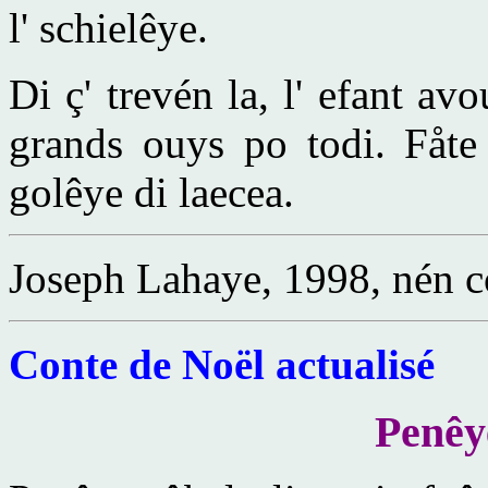
l' schielêye.
Di ç' trevén la, l' efant av
grands ouys po todi. Fåte
golêye di laecea.
Joseph Lahaye, 1998, nén co
Conte de Noël actualisé
Penêye