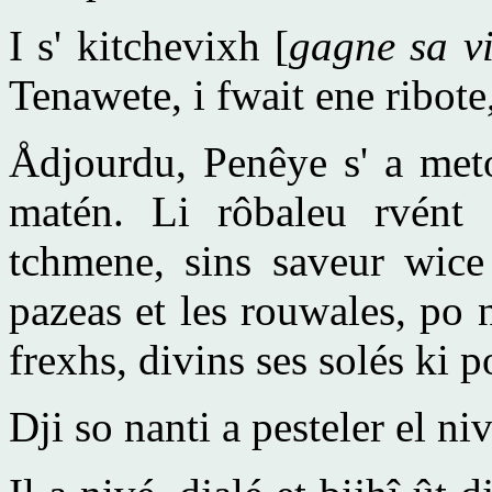
I s' kitchevixh [
gagne sa v
Tenawete, i fwait ene ribote
Ådjourdu, Penêye s' a met
matén. Li rôbaleu rvént
tchmene, sins saveur wice
pazeas et les rouwales, po n
frexhs, divins ses solés ki p
Dji so nanti a pesteler el ni