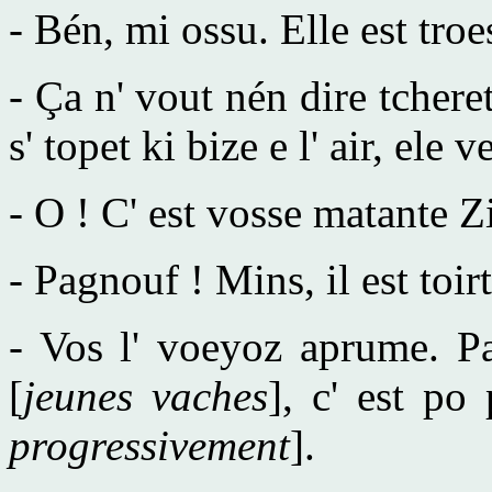
- Bén, mi ossu. Elle est troe
- Ça n' vout nén dire tchere
s' topet ki bize e l' air, ele 
- O ! C' est vosse matante Zi
- Pagnouf ! Mins, il est toirt
- Vos l' voeyoz aprume. Pa
[
jeunes vaches
], c' est po
progressivement
].