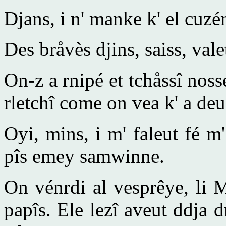
Djans, i n' manke k' el cuzé
Des bråvès djins, saiss, vale
On-z a rnipé et tchåssî noss
rletchî come on vea k' a de
Oyi, mins, i m' faleut fé m
pîs emey samwinne.
On vénrdi al vesprêye, li 
papîs. Ele lezî aveut ddja