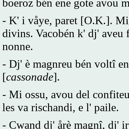
boeroz bén ene gote avou m
- K' i våye, paret [O.K.]. M
divins. Vacobén k' dj' aveu 
nonne.
- Dj' è magnreu bén voltî e
[
cassonade
].
- Mi ossu, avou del confite
les va rischandi, e l' paile.
- Cwand dj' årè magnî, dj' i