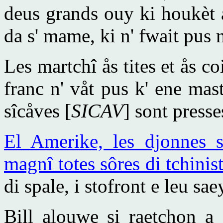
deus grands ouy ki houkèt å
da s' mame, ki n' fwait pus 
Les martchî ås tites et ås co
franc n' våt pus k' ene mas
sîcåves [
SICAV
] sont presse
El Amerike, les djonnes so
magnî totes sôres di tchinis
di spale, i stofront e leu sae
Bill alouwe si raetchon a 