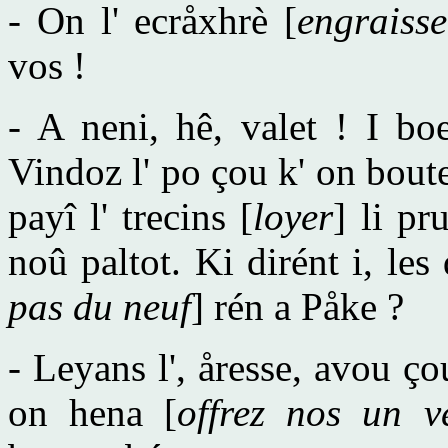
- On l' ecråxhrè [
engraisse
vos !
- A neni, hê, valet ! I bo
Vindoz l' po çou k' on bout
payî l' trecins [
loyer
] li pr
noû paltot. Ki dirént i, les 
pas du neuf
] rén a Påke ?
- Leyans l', åresse, avou ço
on hena [
offrez nos un v