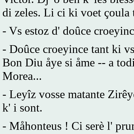
di zeles. Li ci ki voet çoul
- Vs estoz d' doûce croeyinc
- Doûce croeyince tant ki vs
Bon Diu åye si åme -- a todi
Morea...
- Leyîz vosse matante Zirêye
k' i sont.
- Måhonteus ! Ci serè l' pru