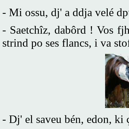
- Mi ossu, dj' a ddja velé dp
- Saetchîz, dabôrd ! Vos fj
strind po ses flancs, i va stof
- Dj' el saveu bén, edon, ki 