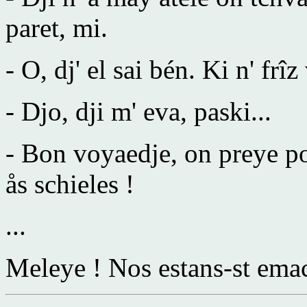
paret, mi.
- O, dj' el sai bén. Ki n' frî
- Djo, dji m' eva, paski...
- Bon voyaedje, on preye po 
ås schieles !
...
Meleye ! Nos estans-st emacr