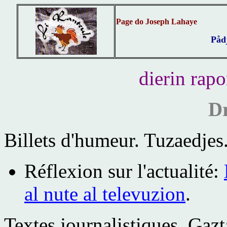
Page do Joseph Lahaye
Påd
dierin rap
Dr
Billets d'humeur.
Tuzaedjes
Réflexion sur l'actualité:
al nute al televuzion
.
Textes journalistiques.
Gazt