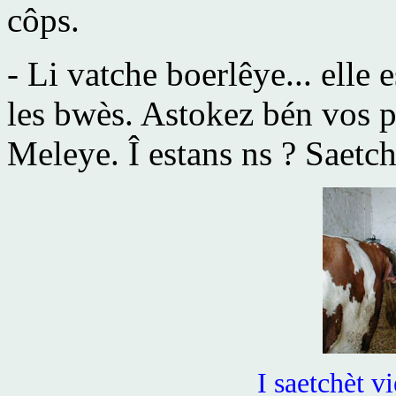
côps.
- Li vatche boerlêye... elle 
les bwès. Astokez bén vos p
Meleye. Î estans ns ? Saetchî
I saetchèt vi