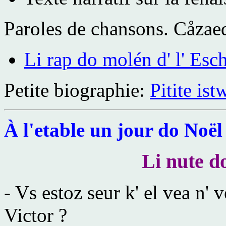
Paroles de chansons.
Cåzaed
Li rap do molén d' l' Esc
Petite biographie:
Pitite ist
À l'etable un jour do Noël
Li nute d
- Vs estoz seur k' el vea n' 
Victor ?