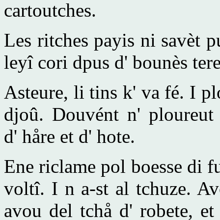
cartoutches.
Les ritches payis ni savèt p
leyî cori dpus d' bounès teres
Asteure, li tins k' va fé. I p
djoû. Douvént n' ploureut
d' håre et d' hote.
Ene riclame pol boesse di f
voltî. I n a-st al tchuze. 
avou del tchå d' robete, e