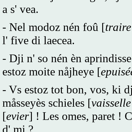
a s' vea.
- Nel modoz nén foû [
trair
l' five di laecea.
- Dji n' so nén èn aprindisse
estoz moite nåjheye [
epuisé
- Vs estoz tot bon, vos, ki dj
måsseyès schieles [
vaisselle
[
evier
] ! Les omes, paret ! 
d' mi ?