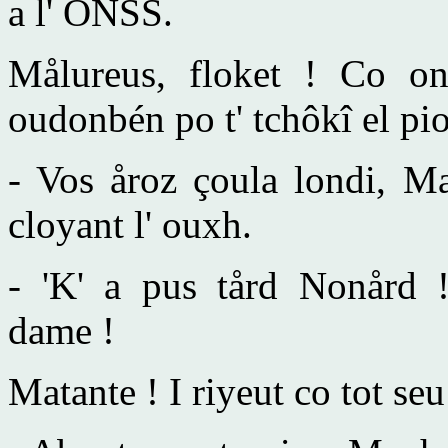
a l' ONSS.
Målureus, floket ! Co on
oudonbén po t' tchôkî el pio
- Vos åroz çoula londi, Ma
cloyant l' ouxh.
- 'K' a pus tård Nonård !
dame !
Matante ! I riyeut co tot se