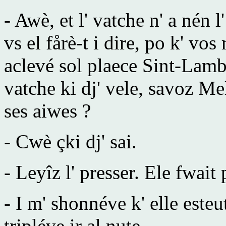
- Awè, et l' vatche n' a nén 
vs el fårè-t i dire, po k' vos
aclevé sol plaece Sint-Lambie
vatche ki dj' vele, savoz M
ses aiwes ?
- Cwè çki dj' sai.
- Leyîz l' presser. Ele fwait 
- I m' shonnéve k' elle esteut
tripléve ir al nute.