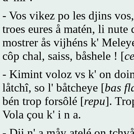
- Vos vikez po les djins vos,
troes eures å matén, li nute
mostrer ås vijhéns k' Meleye
côp chal, saiss, båshele ! [
ce
- Kimint voloz vs k' on doim
låtchî, so l' båtcheye [
bas fl
bén trop forsôlé [
repu
]. Tro
Vola çou k' i n a.
- Dji n' a måy atelé on tchvå