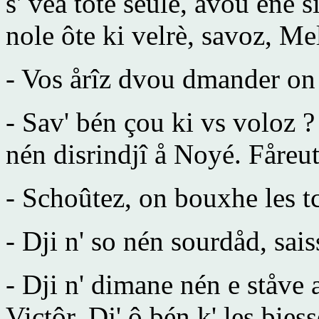
s' vea tote seule, avou ene 
nole ôte ki velrè, savoz, Me
- Vos årîz dvou dmander on
- Sav' bén çou ki vs voloz ?
nén disrindjî å Noyé. Fåreu
- Schoûtez, on bouxhe les 
- Dji n' so nén sourdåd, sai
- Dji n' dimane nén e ståve
Victôr. Dj' ô bén k' les biess