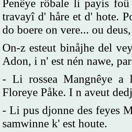
Penêye rôbale li payis foû
travayî d' håre et d' hote. 
do boere on vere... ou deus, 
On-z esteut binåjhe del vey
Adon, i n' est nén nawe, pare
- Li rossea Mangnêye a l
Floreye Påke. I n aveut dedj
- Li pus djonne des feyes Ma
samwinne k' est houte.