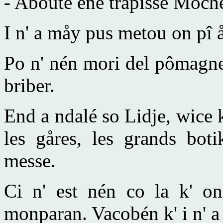
- Aboute ene trapisse Mochet
I n' a måy pus metou on pî å
Po n' nén mori del pômagne
briber.
End a ndalé so Lidje, wice k
les gåres, les grands boti
messe.
Ci n' est nén co la k' on 
monparan. Vacobén k' i n' a