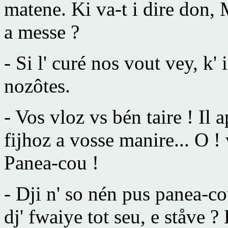
matene. Ki va-t i dire don, 
a messe ?
- Si l' curé nos vout vey, k'
nozôtes.
- Vos vloz vs bén taire ! Il 
fijhoz a vosse manire... O !
Panea-cou !
- Dji n' so nén pus panea-co
dj' fwaiye tot seu, e ståve ?