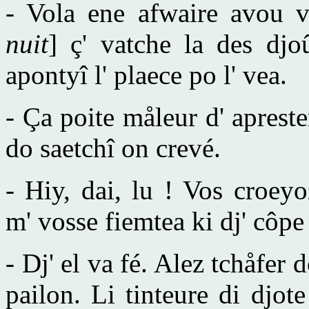
- Vola ene afwaire avou v
nuit
] ç' vatche la des dj
apontyî l' plaece po l' vea.
- Ça poite måleur d' apreste
do saetchî on crevé.
- Hiy, dai, lu ! Vos croey
m' vosse fiemtea ki dj' côpe
- Dj' el va fé. Alez tchåfer
pailon. Li tinteure di djote 