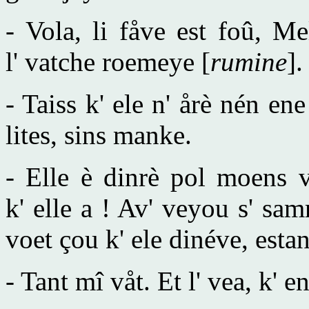
- Vola, li fåve est foû, M
l' vatche roemeye [
rumine
].
- Taiss k' ele n' årè nén en
lites, sins manke.
- Elle è dinrè pol moens v
k' elle a ! Av' veyou s' sam
voet çou k' ele dinéve, esta
- Tant mî våt. Et l' vea, k' e