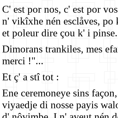
C' est por nos, c' est por vos
n' vikîxhe nén esclåves, po k
et poleur dire çou k' i pinse.
Dimorans trankiles, mes efant
merci !"...
Et ç' a stî tot :
Ene ceremoneye sins façon, s
viyaedje di nosse payis wa
d' nôvimbe. I n' aveut nén d