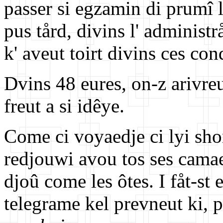
passer si egzamin di prumî 
pus tård, divins l' administr
k' aveut toirt divins ces con
Dvins 48 eures, on-z arivreut
freut a si idêye.
Come ci voyaedje ci lyi shon
redjouwi avou tos ses camaer
djoû come les ôtes. I fåt-st e
telegrame kel prevneut ki, p