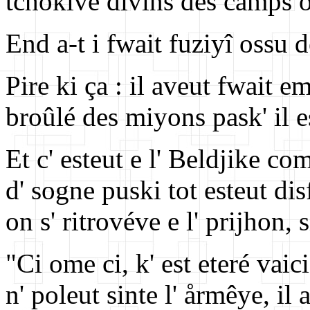
tchôkive divins des camps ou
End a-t i fwait fuziyî ossu d
Pire ki ça : il aveut fwait e
broûlé des miyons pask' il e
Et c' esteut e l' Beldjike co
d' sogne puski tot esteut di
on s' ritrovéve e l' prijhon,
"Ci ome ci, k' est eteré vaici
n' poleut sinte l' årmêye, il 