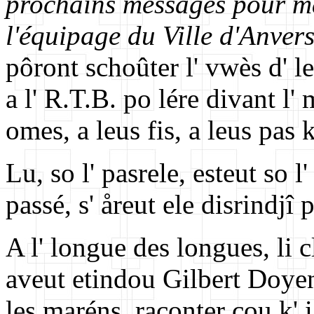
prochains messages pour ma
l'équipage du Ville d'Anver
pôront schoûter l' vwès d' le
a l' R.T.B. po lére divant l' 
omes, a leus fis, a leus pas k
Lu, so l' pasrele, esteut so l
passé, s' åreut ele disrindjî 
A l' longue des longues, li c
aveut etindou Gilbert Doyen,
les maréns, raconter çou k' i 