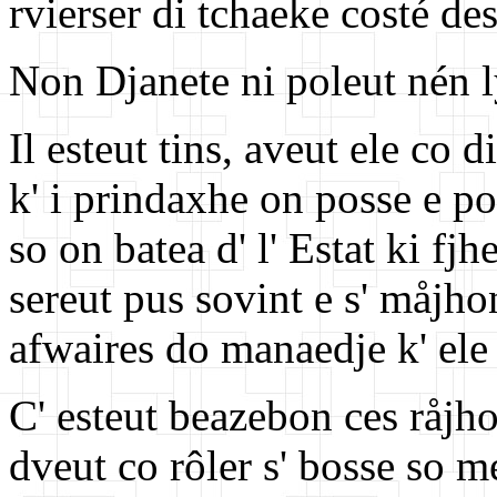
rvierser di tchaeke costé de
Non Djanete ni poleut nén ly
Il esteut tins, aveut ele co d
k' i prindaxhe on posse e poir
so on batea d' l' Estat ki fj
sereut pus sovint e s' måjho
afwaires do manaedje k' ele
C' esteut beazebon ces råjhon
dveut co rôler s' bosse so m