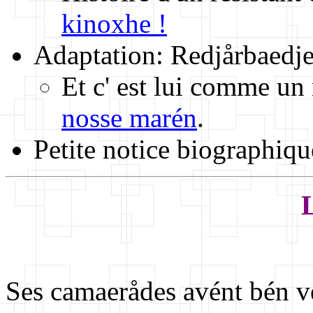
kinoxhe !
Adaptation:
Redjårbaedje
Et c' est lui comme u
nosse marén
.
Petite notice biographiqu
L
Ses camaerådes avént bén vey