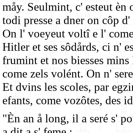
måy. Seulmint, c' esteut èn 
todi presse a dner on côp d' 
On l' voeyeut voltî e l' come
Hitler et ses sôdårds, ci n' 
frumint et nos biesses mins k
come zels volént. On n' sere
Et dvins les scoles, par egz
efants, come vozôtes, des id
"Èn an å long, il a seré s' p
a dit a s' feme :