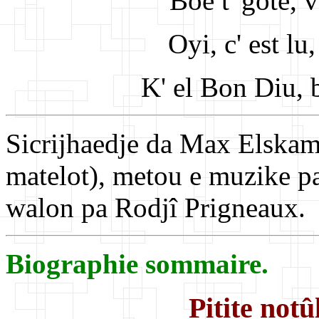
Boe t' gote, v
Oyi, c' est lu
K' el Bon Diu, b
Sicrijhaedje da Max Elska
matelot)
, metou e muzike pa
walon pa Rodjî Prigneaux.
Biographie sommaire.
Pitite notû