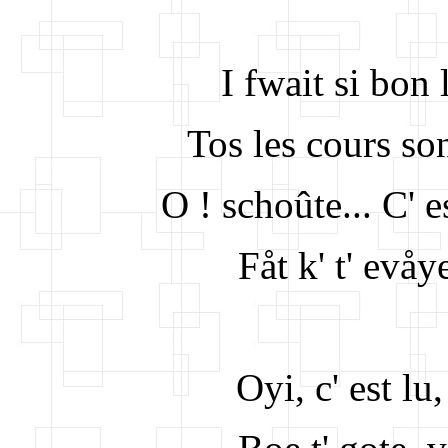
I fwait si bon
Tos les cours son
O ! schoûte... C' es
Fåt k' t' evåye
Oyi, c' est lu