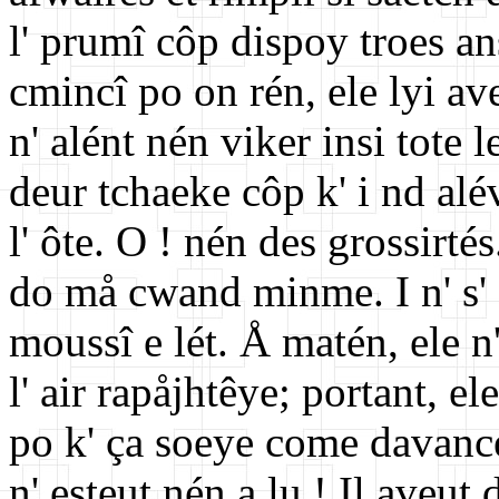
l' prumî côp dispoy troes an
cmincî po on rén, ele lyi ave
n' alént nén viker insi tote 
deur tchaeke côp k' i nd al
l' ôte. O ! nén des grossirté
do må cwand minme. I n' s'
moussî e lét. Å matén, ele n'
l' air rapåjhtêye; portant, e
po k' ça soeye come davance
n' esteut nén a lu ! Il aveut 