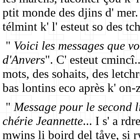
ptit monde des djins d' mer. 
télmint k' l' esteut so des t
"
Voici les messages que vos
d'Anvers
". C' esteut cmincî.
mots, des sohaits, des letchr
bas lontins eco après k' on-z
"
Message pour le second li
chérie Jeannette
... I s' a rd
mwins li boird del tåve, si r