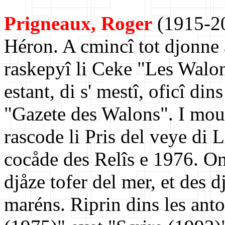
Prigneaux, Roger
(1915-20
Héron. A cmincî tot djonne a
raskepyî li Ceke "Les Walons
estant, di s' mestî, oficî dins
"Gazete des Walons". I mou
rascode li Pris del veye di L
cocåde des Relîs e 1976. On
djåze tofer del mer, et des d
maréns. Riprin dins les anto