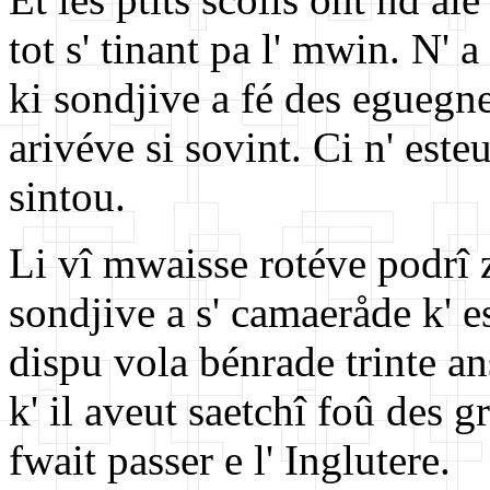
tot s' tinant pa l' mwin. N'
ki sondjive a fé des eguegn
arivéve si sovint. Ci n' este
sintou.
Li vî mwaisse rotéve podrî ze
sondjive a s' camaeråde k' es
dispu vola bénrade trinte a
k' il aveut saetchî foû des 
fwait passer e l' Inglutere.