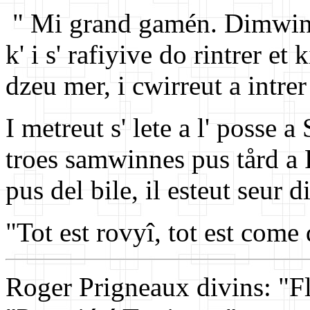
" Mi grand gamén. Dimwin, oy
k' i s' rafiyive do rintrer et
dzeu mer, i cwirreut a intrer 
I metreut s' lete a l' posse a
troes samwinnes pus tård a F
pus del bile, il esteut seur di
"Tot est rovyî, tot est com
Roger Prigneaux divins: "Fle