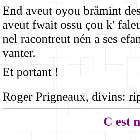
End aveut oyou bråmint des 
aveut fwait ossu çou k' faleu
nel racontreut nén a ses efan
vanter.
Et portant !
Roger Prigneaux, divins: ri
C est 