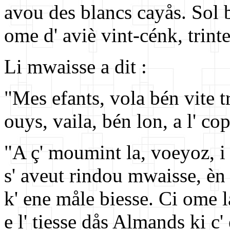
avou des blancs cayås. Sol b
ome d' aviè vint-cénk, trint
Li mwaisse a dit :
"Mes efants, vola bén vite t
ouys, vaila, bén lon, a l' cop
"A ç' moumint la, voeyoz, i
s' aveut rindou mwaisse, èn 
k' ene måle biesse. Ci ome l
e l' tiesse dås Almands ki c'