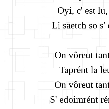
Oyi, c' est lu
Li saetch so s' 
On vôreut tant
Taprént la l
On vôreut tant
S' edoimrént ré