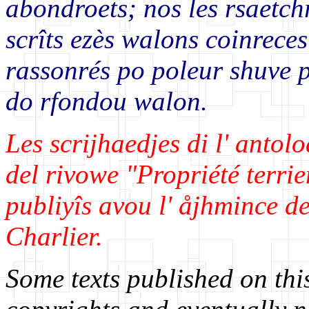
abondroets; nos les rsaetchr
scrîts ezès walons coinreces
rassonrés po poleur shuve p
do rfondou walon.
Les scrijhaedjes di l' antol
del rivowe "Propriété terri
publiyîs avou l' åjhmince de
Charlier.
Some texts published on this