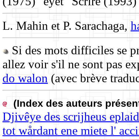
(1975)" eyet "Scrire (1993)
L. Mahin et P. Sarachaga,
h
Si des mots difficiles se p
allez voir s'il ne sont pas e
do walon
(avec brève traduc
(Index des auteurs présen
Djivêye des scrijheus eplai
tot wårdant ene miete l' acci