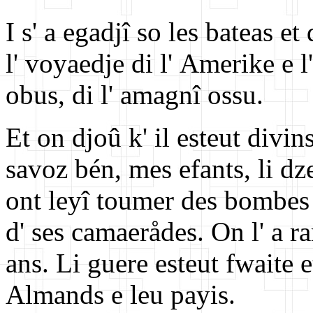
I s' a egadjî so les bateas et
l' voyaedje di l' Amerike e 
obus, di l' amagnî ossu.
Et on djoû k' il esteut divin
savoz bén, mes efants, li dze
ont leyî toumer des bombes 
d' ses camaerådes. On l' a r
ans. Li guere esteut fwaite e
Almands e leu payis.