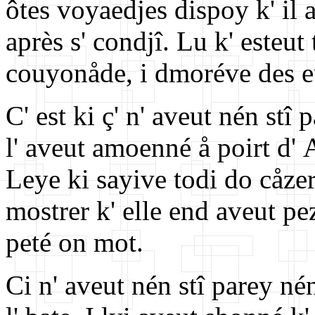
ôtes voyaedjes dispoy k' il a
après s' condjî. Lu k' esteut
couyonåde, i dmoréve des eu
C' est ki ç' n' aveut nén st
l' aveut amoenné å poirt d' 
Leye ki sayive todi do cåzer
mostrer k' elle end aveut pe
peté on mot.
Ci n' aveut nén stî parey né