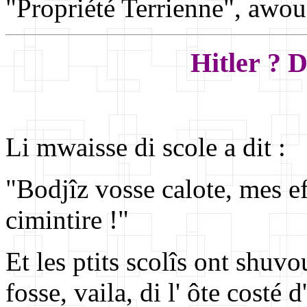
"Propriété Terrienne", awo
Hitler ? D
Li mwaisse di scole a dit :
"Bodjîz vosse calote, mes e
cimintire !"
Et les ptits scolîs ont shuv
fosse, vaila, di l' ôte costé 