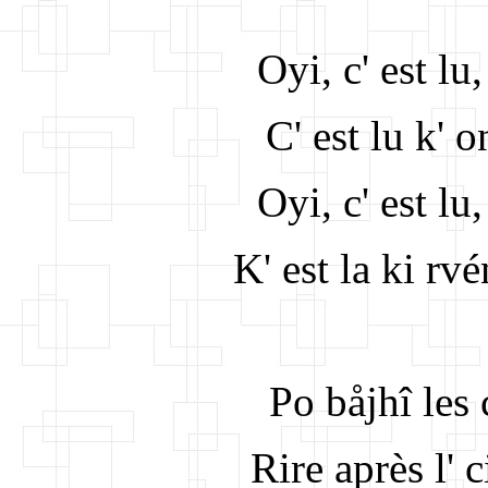
Oyi, c' est lu
C' est lu k' o
Oyi, c' est lu
K' est la ki rvé
Po båjhî les 
Rire après l' 