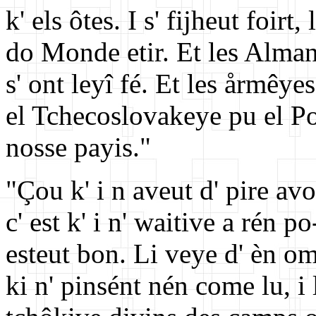
k' els ôtes. I s' fijheut foirt
do Monde etir. Et les Almand
s' ont leyî fé. Et les årmêye
el Tchecoslovakeye pu el Polo
nosse payis."
"Çou k' i n aveut d' pire av
c' est k' i n' waitive a rén po
esteut bon. Li veye d' èn om
ki n' pinsént nén come lu, i 