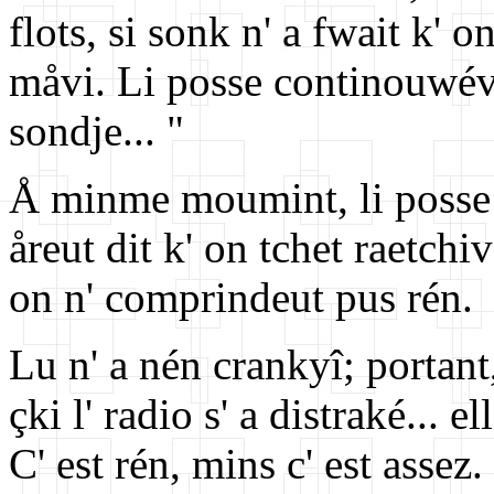
flots, si sonk n' a fwait k' 
måvi. Li posse continouwév
sondje... "
Å minme moumint, li posse k
åreut dit k' on tchet raetchi
on n' comprindeut pus rén.
Lu n' a nén crankyî; portant, 
çki l' radio s' a distraké... 
C' est rén, mins c' est assez.