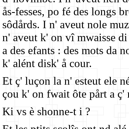
ås-fesses, po fé des longs b
sôdårds. I n' aveut nole muz
n' aveut k' on vî mwaisse di
a des efants : des mots da n
k' alént disk' å cour.
Et ç' luçon la n' esteut ele n
çou k' on fwait ôte pårt a ç
Ki vs è shonne-t i ?
Et les ptits scolîs ont nd al