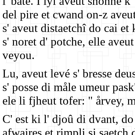
l' bate. I lyi aveut shonné k
del pire et cwand on-z aveut 
s' aveut distaetchî do cai et
s' noret d' potche, elle aveut
veyou.
Lu, aveut levé s' bresse deus
s' posse di måle umeur pask'
ele li fjheut tofer: " årvey,
C' est ki l' djoû di dvant, do
afwaires et rimpli si saetch 