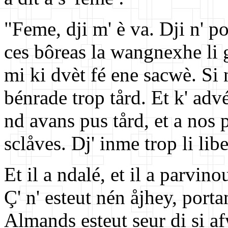
"Feme, dji m' è va. Dji n' po
ces bôreas la wangnexhe li 
mi ki dvèt fé ene sacwè. Si n
bénrade trop tård. Et k' advé
nd avans pus tård, et a nos 
sclåves. Dj' inme trop li libe
Et il a ndalé, et il a parvinou
Ç' n' esteut nén åjhey, portan
Almands esteut seur di si af