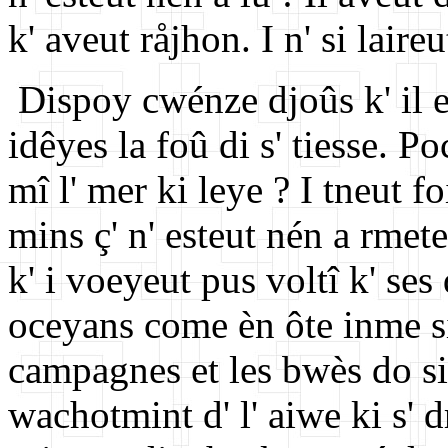
k' aveut råjhon. I n' si laire
Dispoy cwénze djoûs k' il est
idêyes la foû di s' tiesse. P
mî l' mer ki leye ? I tneut fo
mins ç' n' esteut nén a rmete
k' i voeyeut pus voltî k' ses
oceyans come èn ôte inme s
campagnes et les bwès do si 
wachotmint d' l' aiwe ki s' d