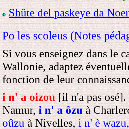
Shûte del paskeye da Noe
Po les scoleus (Notes péda
Si vous enseignez dans le c
Wallonie, adaptez éventuell
fonction de leur connaissan
i n' a oizou
[il n'a pas osé].
Namur,
i n' a ôzu
à Charler
oûzu
à Nivelles,
i n' è wazu