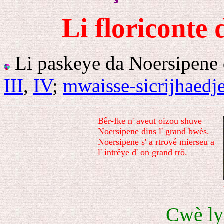
Li floriconte 
Li paskeye da Noersipene d
III
,
IV
;
mwaisse-sicrijhaedj
Bêr-Ike n' aveut oizou shuve
Noersipene dins l' grand bwès.
Noersipene s' a rtrové mierseu a
l' intrêye d' on grand trô.
Cwè lyi