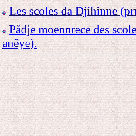
Les scoles da Djihinne (p
Pådje moennrece des scole
anêye).