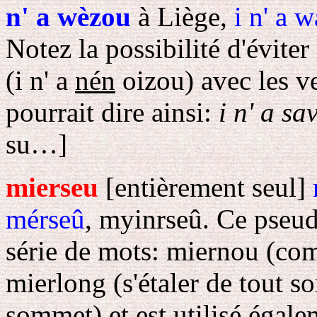
n' a wèzou
à Liège,
i n' a 
Notez la possibilité d'éviter
(i n' a
nén
oizou) avec les ve
pourrait dire ainsi:
i n' a s
su…]
mierseu
[entièrement seul]
mérseû
, myinrseû. Ce pseudo
série de mots: miernou (com
mierlong (s'étaler de tout s
sommet) et est utilisé égal