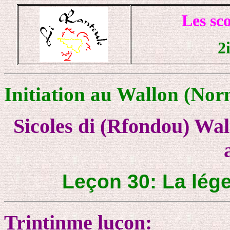
Les sc
2
Initiation au Wallon (Norm
Sicoles di (Rfondou) Wal
Leçon 30: La lége
Trintinme luçon: