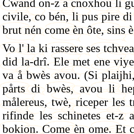
Cwand on-z a cnoxhou li gue
civile, co bén, li pus pire di
brut nén come èn ôte, sins 
Vo l' la ki rassere ses tchv
did la-drî. Ele met ene viye
va å bwès avou. (Si plaijhi,
pårts di bwès, avou li hep
målereus, twè, riceper les t
rifinde les schinetes et-z
bokion. Come èn ome. Et co