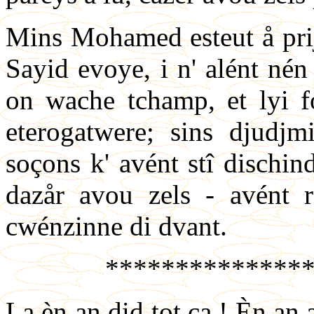
Mins Mohamed esteut å prij
Sayid evoye, i n' alént nén t
on wache tchamp, et lyi fo
eterogatwere; sins djudjm
soçons k' avént stî dischin
dazår avou zels - avént re
cwénzinne di dvant.
**************
La èn an did tot ça ! Èn an a