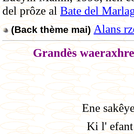
del prôze al
Bate del Marla
Alans rz
(Back thème mai)
Grandès waeraxhrey
Ene sakêye
Ki l' efan