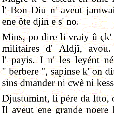
l' Bon Diu n' aveut jamwai
ene ôte djin e s' no.
Mins, po dire li vraiy û çk' 
militaires d' Aldjî, avou
l' payis. I n' les leyént n
" berbere ", sapinse k' on di
sins dmander ni cwè ni kess
Djustumint, li pére da Itto, 
Il aveut ene grande noere 