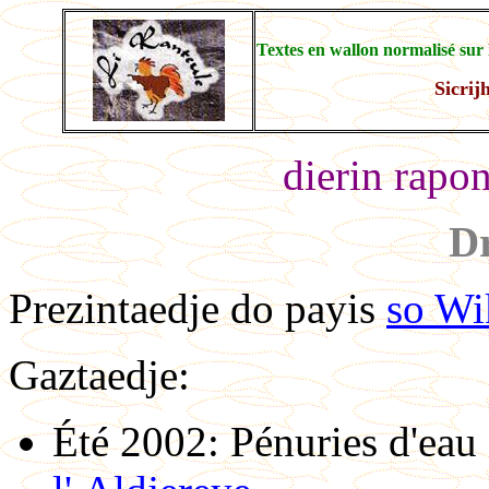
Textes en wallon normalisé sur 
Sicrij
dierin rapon
Dr
Prezintaedje do payis
so Wi
Gaztaedje:
Été 2002: Pénuries d'eau 