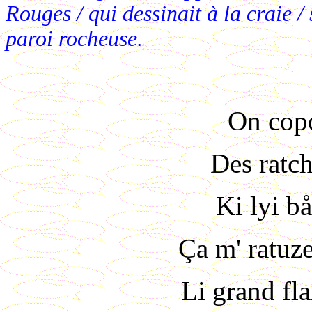
Rouges / qui dessinait à la craie / s
paroi rocheuse.
On copo
Des ratch
Ki lyi bå
Ça m' ratuze
Li grand fla