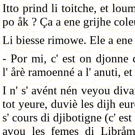
Itto prind li toitche, et lou
po åk ? Ça a ene grijhe coleu
Li biesse rimowe. Ele a en
- Por mi, c' est on djonne d
l' årè ramoenné a l' anuti, et
I n' s' avént nén veyou divan
tot yeure, duviè les dijh eur
s' cours di djibotigne (c' es
avou les femes di Libråmo