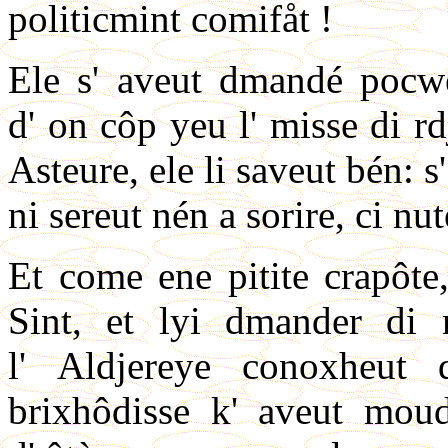
politicmint comifåt !
Ele s' aveut dmandé pocwè
d' on côp yeu l' misse di rd
Asteure, ele li saveut bén: s
ni sereut nén a sorire, ci nut
Et come ene pitite crapôte,
Sint, et lyi dmander di
l' Aldjereye conoxheut 
brixhôdisse k' aveut moudr