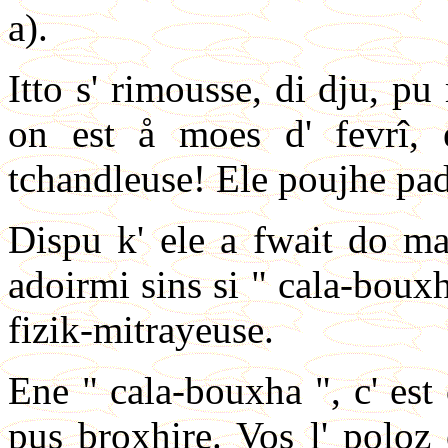
a).
Itto s' rimousse, di dju, p
on est å moes d' fevrî, e
tchandleuse! Ele poujhe padzo
Dispu k' ele a fwait do mak
adoirmi sins si " cala-bouxh
fizik-mitrayeuse.
Ene " cala-bouxha ", c' es
pus broxhire. Vos l' poloz e