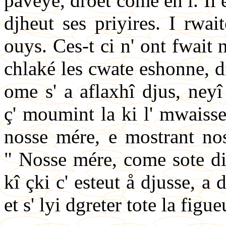
pavêye, droet come èn î. Il 
djheut ses priyires. I rwai
ouys. Ces-t ci n' ont fwait 
chlaké les cwate eshonne, di
ome s' a aflaxhî djus, neyî
ç' moumint la ki l' mwaisse
nosse mére, e mostrant noss
" Nosse mére, come sote di 
kî çki c' esteut å djusse, a
et s' lyi dgreter tote la figue