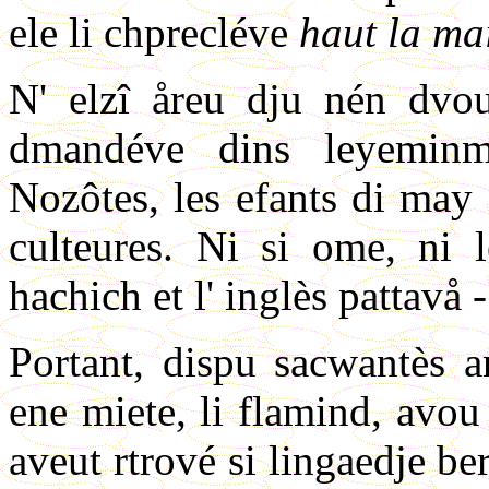
ele li chprecléve
haut la ma
N' elzî åreu dju nén dvou
dmandéve dins leyeminme
Nozôtes, les efants di may 
culteures. Ni si ome, ni l
hachich et l' inglès pattavå -
Portant, dispu sacwantès a
ene miete, li flamind, avou
aveut rtrové si lingaedje ber