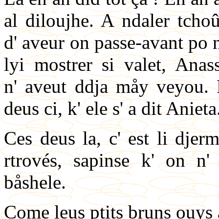
al diloujhe. A ndaler tcho
d' aveur on passe-avant po
lyi mostrer si valet, Anas
n' aveut ddja måy veyou. P
deus ci, k' ele s' a dit Anieta
Ces deus la, c' est li djerm
rtrovés, sapinse k' on n'
båshele.
Come leus ptits bruns ouys 