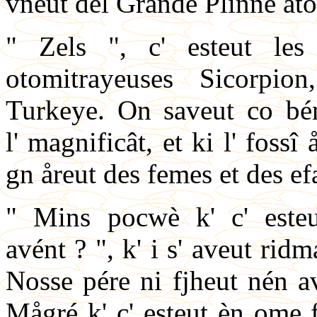
vneut del Grande Plinne ato
" Zels ", c' esteut les
otomitrayeuses Sicorpio
Turkeye. On saveut co bén
l' magnificât, et ki l' fossî 
gn åreut des femes et des ef
" Mins pocwè k' c' este
avént ? ", k' i s' aveut ri
Nosse pére ni fjheut nén a
Mågré k' c' esteut èn ome fo