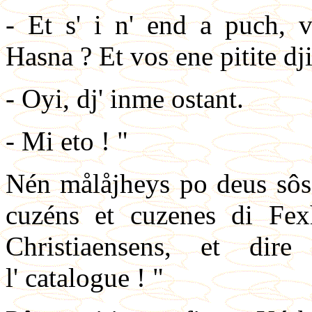
- Et s' i n' end a puch, v
Hasna ? Et vos ene pitite dj
- Oyi, dj' inme ostant.
- Mi eto ! "
Nén målåjheys po deus sôs
cuzéns et cuzenes di Fexh
Christiaensens, et dir
l' catalogue ! "