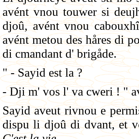
avént vnou touwer si deujh
djoû, avént vnou cabouxhî 
avént metou des håres di pol
di cmandant d' brigåde.
" - Sayid est la ?
- Dji m' vos l' va cweri ! " 
Sayid aveut rivnou e permi
dispu li djoû di dvant, et v
C'est la vie.