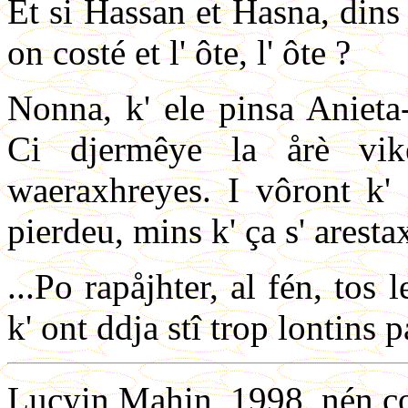
Et si Hassan et Hasna, dins
on costé et l' ôte, l' ôte ?
Nonna, k' ele pinsa Anieta
Ci djermêye la årè vik
waeraxhreyes. I vôront k'
pierdeu, mins k' ça s' aresta
...Po rapåjhter, al fén, tos
k' ont ddja stî trop lontins 
Lucyin Mahin, 1998, nén co