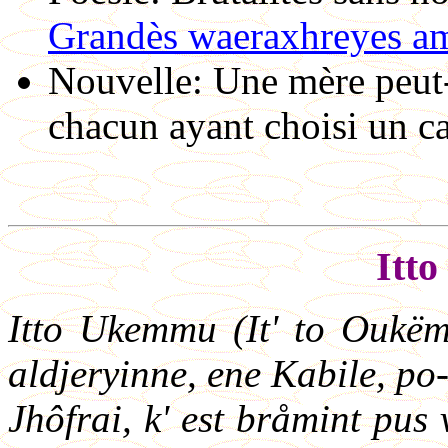
Grandès waeraxhreyes amo
Nouvelle: Une mère peut-e
chacun ayant choisi un c
Itt
Itto Ukemmu (It' to Oukëm
aldjeryinne, ene Kabile, po-
Jhôfrai, k' est bråmint pus vî