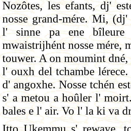
Nozôtes, les efants, dj' es
nosse grand-mére. Mi, (dj'
l' sinne pa ene bîleure
mwaistrijhént nosse mére, mi
touwer. A on moumint dné, g
l' ouxh del tchambe lérece.
d' angoxhe. Nosse tchén este
s' a metou a hoûler l' moirt
bales e l' air. Vo l' la ki va 
Itto Ukemmu s' rewaye, tot