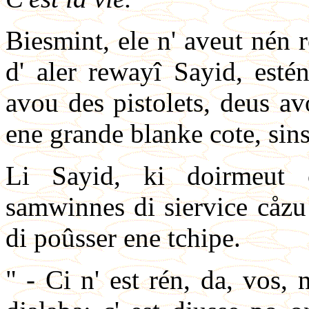
Biesmint, ele n' aveut nén r
d' aler rewayî Sayid, esté
avou des pistolets, deus a
ene grande blanke cote, sins 
Li Sayid, ki doirmeut 
samwinnes di siervice cåzu 
di poûsser ene tchipe.
" - Ci n' est rén, da, vos, 