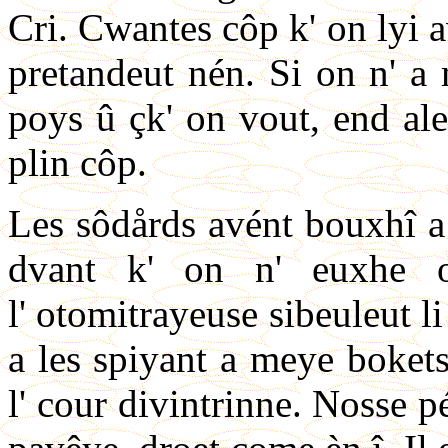
Cri. Cwantes côp k' on lyi a
pretandeut nén. Si on n' a
poys û çk' on vout, end ale
plin côp.
Les sôdårds avént bouxhî a
dvant k' on n' euxhe oy
l' otomitrayeuse sibeuleut li
a les spiyant a meye boket
l' cour divintrinne. Nosse p