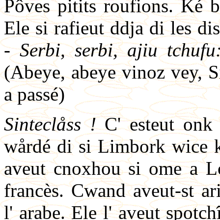
Pôves pitits roufions. Ké b
Ele si rafieut ddja di les dis
-
Serbi, serbi, ajiu tchufu
(Abeye, abeye vinoz vey, S
a passé)
Sinteclåss !
C' esteut onk 
wårdé di si Limbork wice k'
aveut cnoxhou si ome a Lov
francès. Cwand aveut-st ar
l' arabe. Ele l' aveut spotc