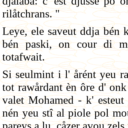
djalaba: c' est djusse po o
rilåtchrans. "
Leye, ele saveut ddja bén k'
bén paski, on cour di m
totafwait.
Si seulmint i l' årént yeu r
tot rawårdant èn ôre d' onk
valet Mohamed - k' esteut 
nén yeu stî al piole pol mo
pareys a lu, cåzer avou zels 