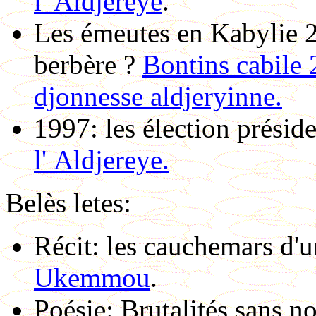
l' Aldjereye
.
Les émeutes en Kabylie 
berbère ?
Bontins cabile 
djonnesse aldjeryinne.
1997: les élection préside
l' Aldjereye.
Belès letes:
Récit: les cauchemars d'u
Ukemmou
.
Poésie: Brutalités sans 