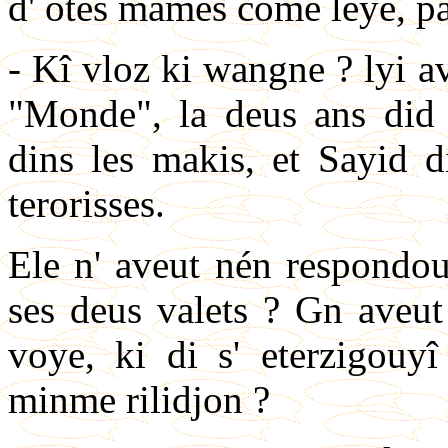
d' ôtès mames come leye, pat
- Kî vloz ki wangne ? lyi a
"Monde", la deus ans did
dins les makis, et Sayid di
terorisses.
Ele n' aveut nén respondou
ses deus valets ? Gn aveut
voye, ki di s' eterzigouyî
minme rilidjon ?