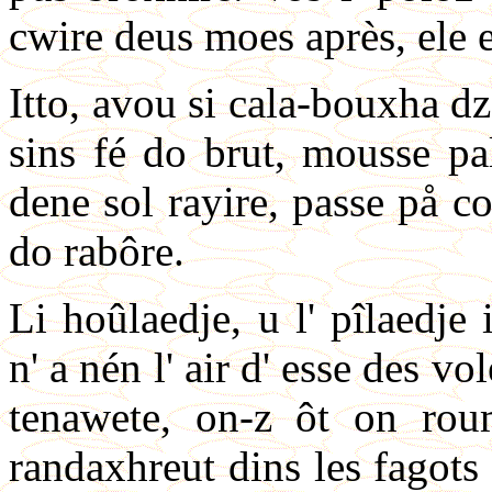
cwire deus moes après, ele es
Itto, avou si cala-bouxha dz
sins fé do brut, mousse pal
dene sol rayire, passe på cor
do rabôre.
Li hoûlaedje, u l' pîlaedje 
n' a nén l' air d' esse des vo
tenawete, on-z ôt on ro
randaxhreut dins les fagots 