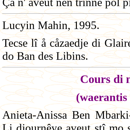
Ça n' aveut nén trinné pol pi
Lucyin Mahin, 1995.
Tecse lî å cåzaedje di Glai
do Ban des Libins.
Cours di 
(waerantis 
Anieta-Anissa Ben Mbarki-
Li djournêye aveut stî mo s