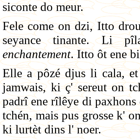
siconte do meur.
Fele come on dzi, Itto drou
seyance tinante. Li pî
enchantement
. Itto ôt ene b
Elle a pôzé djus li cala, et
jamwais, ki ç' sereut on tc
padrî ene rîlêye di paxhons 
tchén, mais pus grosse k' on
ki lurtèt dins l' noer.