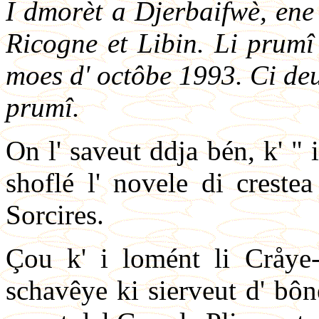
I dmorèt a Djerbaifwè, ene 
Ricogne et Libin. Li prumî b
moes d' octôbe 1993. Ci deu
prumî.
On l' saveut ddja bén, k' " i
shoflé l' novele di crestea
Sorcires.
Çou k' i lomént li Cråye-å
schavêye ki sierveut d' bôn