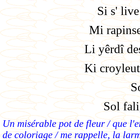
Si s' liv
Mi rapinse
Li yêrdî d
Ki croyleut
So
Sol fali
Un misérable pot de fleur / que l'e
de coloriage / me rappelle, la lar