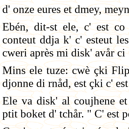
d' onze eures et dmey, meyn
Ebén, dit-st ele, c' est c
conteut ddja k' c' esteut 
cweri après mi disk' avår ci 
Mins ele tuze: cwè çki Flip
djonne di rnåd, est çki c' est
Ele va disk' al coujhene et
ptit boket d' tchår. " C' est 