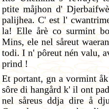
ptite måjhon d' Djerbaifw
palijhea. C' est l' cwantri
la! Elle årè co surmint b
Mins, ele nel såreut waeran
todi. I n' pôreut nén valu, a
prind !
Et portant, gn a vormint åk 
sôre di hangård k' il ont pad
nel såreus ddja dire å dju