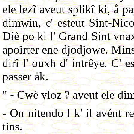
ele lezî aveut splikî ki, å p
dimwin, c' esteut Sint-Nico
Diè po ki l' Grand Sint vnax
apoirter ene djodjowe. Mins 
dirî l' ouxh d' intrêye. C' e
passer åk.
" - Cwè vloz ? aveut ele di
- On nitendo ! k' il avént
tins.