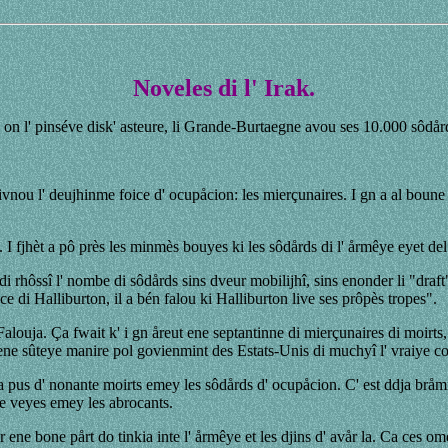
Noveles di l' Irak.
e on l' pinséve disk' asteure, li Grande-Burtaegne avou ses 10.000 sôdår
vnou l' deujhinme foice d' ocupåcion: les mierçunaires. I gn a al boune
". I fjhèt a pô près les minmès bouyes ki les sôdårds di l' årmêye eyet de
di rhôssî l' nombe di sôdårds sins dveur mobilijhî, sins enonder li "
draft
 di Halliburton, il a bén falou ki Halliburton live ses prôpès tropes".
 Falouja. Ça fwait k' i gn åreut ene septantinne di mierçunaires di moir
u ene sûteye manire pol govienmint des Estats-Unis di muchyî l' vraiye co
 ddja pus d' nonante moirts emey les sôdårds d' ocupåcion. C' est ddja br
me veyes emey les abrocants.
 ene bone pårt do tinkia inte l' årmêye et les djins d' avår la. Ca ces om