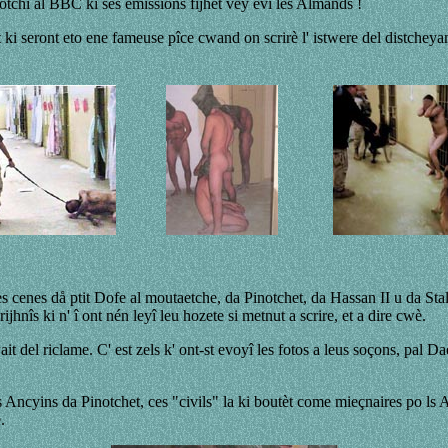
otchî al BBC ki ses emissions fijhèt vey evi les Almands !
et ki seront eto ene fameuse pîce cwand on scrirè l' istwere del distche
 cenes då ptit Dofe al moutaetche, da Pinotchet, da Hassan II u da Stalen
ijhnîs ki n' î ont nén leyî leu hozete si metnut a scrire, et a dire cwè.
t del riclame. C' est zels k' ont-st evoyî les fotos a leus soçons, pal D
ncyins da Pinotchet, ces "civils" la ki boutèt come mieçnaires po ls Ame
.