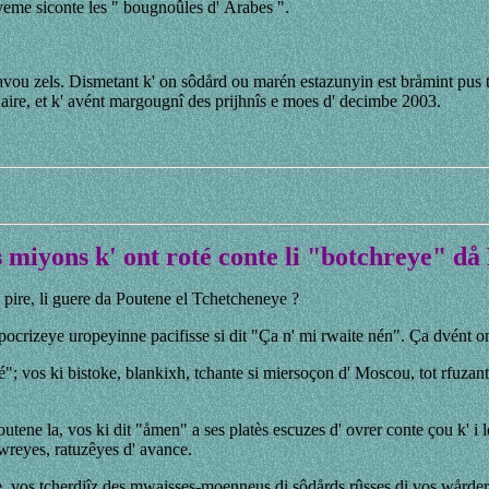
aeyeme siconte les " bougnoûles d' Arabes ".
t avou zels. Dismetant k' on sôdård ou marén estazunyin est bråmint pus t
awaire, et k' avént margougnî des prijhnîs e moes d' decimbe 2003.
s miyons k' ont roté conte li "botchreye" 
pire, li guere da Poutene el Tchetcheneye ?
ipocrizeye uropeyinne pacifisse si dit "Ça n' mi rwaite nén". Ça dvént o
é"; vos ki bistoke, blankixh, tchante si miersoçon d' Moscou, tot rfuza
tene la, vos ki dit "åmen" a ses platès escuzes d' ovrer conte çou k' i l
wreyes, ratuzêyes d' avance.
te, vos tcherdjîz des mwaisses-moenneus di sôdårds rûsses di vos wårder