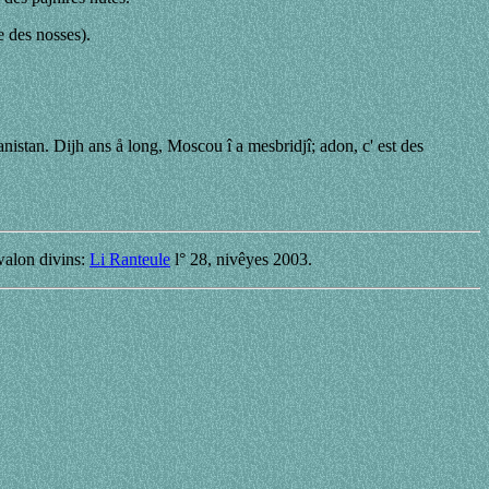
e des nosses).
ganistan. Dijh ans å long, Moscou î a mesbridjî; adon, c' est des
 walon divins:
Li Ranteule
l° 28, nivêyes 2003.