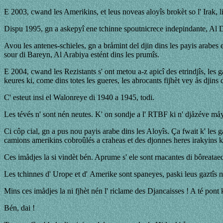
E 2003, cwand les Amerikins, et leus noveas aloyîs brokèt so l' Irak, l
Dispu 1995, gn a askepyî ene tchinne spoutnicrece indepindante, Al Dja
Avou les antenes-schieles, gn a bråmint del djin dins les payis arabes et
sour di Bareyn, Al Arabiya estént dins les prumîs.
E 2004, cwand les Rezistants s' ont metou a-z apicî des etrindjîs, les g
keures ki, come dins totes les gueres, les abrocants fijhèt vey ås djin
C' esteut insi el Walonreye di 1940 a 1945, todi.
Les tévés n' sont nén neutes. K' on sondje a l' RTBF ki n' djåzéve måy
Ci côp cial, gn a pus nou payis arabe dins les Aloyîs. Ça fwait k' les g
camions amerikins cobroûlés a craheas et des djonnes heres irakyins ki
Ces imådjes la si vindèt bén. Aprume s' ele sont rnacantes di bôreataed
Les tchinnes d' Urope et d' Amerike sont spaneyes, paski leus gaztîs n
Mins ces imådjes la ni fjhèt nén l' riclame des Djancaisses ! A té pon
Bén, dai !