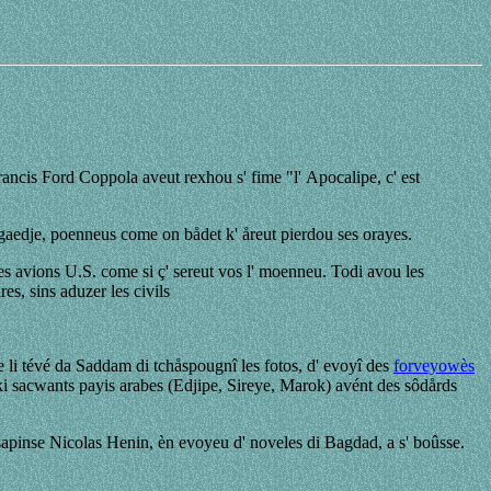
ancis Ford Coppola aveut rexhou s' fime "l' Apocalipe, c' est
agaedje, poenneus come on bådet k' åreut pierdou ses orayes.
s avions U.S. come si ç' sereut vos l' moenneu. Todi avou les
es, sins aduzer les civils
mete li tévé da Saddam di tchåspougnî les fotos, d' evoyî des
forveyowès
n ki sacwants payis arabes (Edjipe, Sireye, Marok) avént des sôdårds
e, sapinse Nicolas Henin, èn evoyeu d' noveles di Bagdad, a s' boûsse.