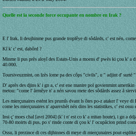
Quelle est la seconde force occupante en nombre en Irak ?
E l' Irak, li deujhinme pus grande troplêye di sôdårds, c' est nén, com
Kî k' c' est, dabôrd ?
Minme li pus près aloyî des Estats-Unis a moens d' pwès ki çou k' a di
40.000.
Toursiveuzmint, on lzès lome pa des côps "civils", u " adjint d' surté 
D' après des djins k' i gn a, c' est ene manire pol govienmint amerikin 
metou: "come l' årmêye n' a nén savou mete des sôdårds assez å siervice
Les mierçunaires estént les prumîs dvant ls ôtes po-z ataker l' veye di
come les mierçunaires n' aparexhèt nén dins les statistikes, c' est oss
Insi ç' moes chal [avri 2004] (k' i n' est co k' a mitan houte), i gn a
70-80 moirts di pus, po s' rinde conte di çou k' l' ocupåcion prind co
Ossu, li prezince di ces dijhinnes di meye di mierçunaires pout espliker