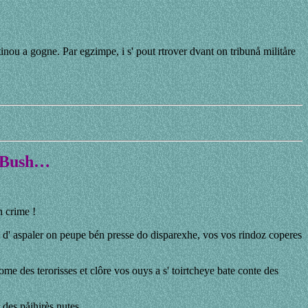
inou a gogne. Par egzimpe, i s' pout rtrover dvant on tribunå militåre
då Bush…
n crime !
nt d' aspaler on peupe bén presse do disparexhe, vos vos rindoz coperes
ome des terorisses et clôre vos ouys a s' toirtcheye bate conte des
 des påjhirès nutes.