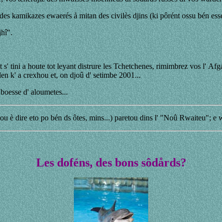
a des kamikazes ewaerés å mitan des civilès djins (ki pôrént ossu bén ess
jhî".
et s' tini a houte tot leyant distrure les Tchetchenes, rimimbrez vos l' Af
en k' a crexhou et, on djoû d' setimbe 2001...
 boesse d' aloumetes...
ou è dire eto po bén ds ôtes, mins...) paretou dins l' "Noû Rwaiteu"; e
Les doféns, des bons sôdårds?