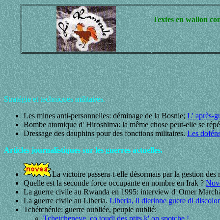
Textes en wallon com
Stratégie et techniques militaires.
Les mines anti-personnelles: déminage de la Bosnie;
L' après-g
Bombe atomique d' Hiroshima: la même chose peut-elle se répé
Dressage des dauphins pour des fonctions militaires.
Les doféns
Articles journalistiques sur les guerres actuelles.
La victoire passera-t-elle désormais par la gestion des
Quelle est la seconde force occupante en nombre en Irak ?
Nove
La guerre civile au Rwanda en 1995: interview d' Omer Marcha
La guerre civile au Liberia.
Liberia, li dierinne guere di discolo
Tchétchénie: guerre oubliée, peuple oublié:
Tchetcheneye, co toudi des ptits k' on spotche !
.