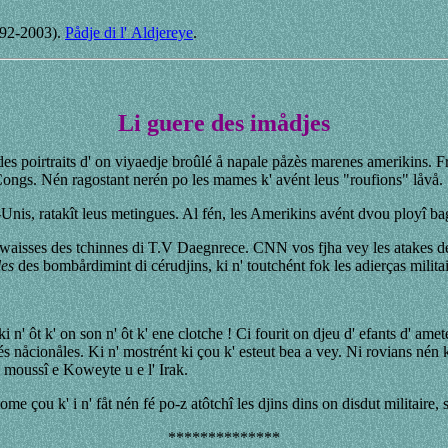
…
1992-2003).
Pådje di l' Aldjereye
.
Li guere des imådjes
es poirtraits d' on viyaedje broûlé å napale påzès marenes amerikins. Fr
Congs. Nén ragostant nerén po les mames k' avént leus "roufions" låvå.
s-Unis, ratakît leus metingues. Al fén, les Amerikins avént dvou ployî b
waisses des tchinnes di T.V Daegnrece. CNN vos fjha vey les atakes de
les
des bombårdimint di cérudjins, ki n' toutchént fok les adierças militair
 ki n' ôt k' on son n' ôt k' ene clotche ! Ci fourit on djeu d' efants d' a
vés nåcionåles. Ki n' mostrént ki çou k' esteut bea a vey. Ni rovians né
 moussî e Koweyte u e l' Irak.
ome çou k' i n' fåt nén fé po-z atôtchî les djins dins on disdut militair
**************