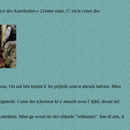
yance des Amerloxhes e 21inme sieke. C' est le cenes des
e. On sait bén kimint k' les prijhnîs sont-st ahessîs ladvins. Mins
aegntoele. Come des tchesseus ki s' amuzèt avou l' djibî, divant del
rikins. Mins gn aveut eto des sôdards "ordinaires". Inte di zels, li