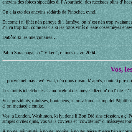
ancyins des foices sipeciåles di l' Apartheid, des raecisses plins d' h
Gn a la eto des ancyins sôdårds da Pinochet, evnd.
Et come i n' fjhèt nén pårteye di l' årmêye, on n' est nén trop rwaitan
s' i va trop lon, come les cis ki les fotos vinèt d' esse cossemêyes en
Dabôrd ki les mierçunaires…
Pablo Sarachaga, so " Viker ", e moes d'avri 2004.
Vos, le
…pocwè nel måy awè fwait, nén dpus divant k' après, conte li pire do 
Les moirts tchetchenes s' amoncelnut des meyes dizeu n' on l' ôte. L' 
Vos, prezidints, minisses, houtcheus, k' on-z lomé "camp del Påjhûlist
d' on rnetiaedje etnike.
Vos, a London, Washinton, ki lyi dene li Bon Diè sins cfession, a ç' Pou
simpès civilès djins, vos vs la covreus et "cowoteurs" d' måsseyès tou
Å no del påjhulisté, å no del moråle, å no del håsse d' esse bén a hou