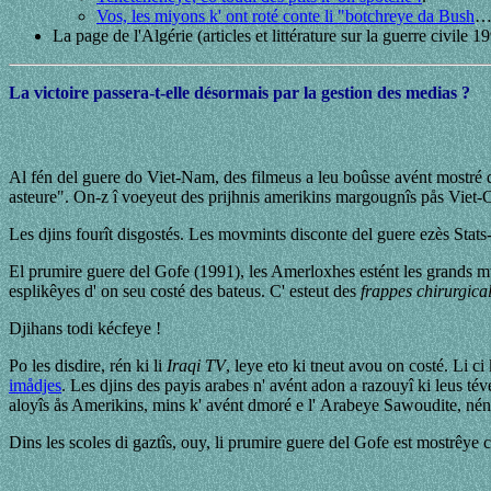
Vos, les miyons k' ont roté conte li "botchreye da Bush
La page de l'Algérie (articles et littérature sur la guerre civile 
La victoire passera-t-elle désormais par la gestion des medias ?
Al fén del guere do Viet-Nam, des filmeus a leu boûsse avént mostré d
asteure". On-z î voeyeut des prijhnis amerikins margougnîs pås Viet-
Les djins fourît disgostés. Les movmints disconte del guere ezès Stat
El prumire guere del Gofe (1991), les Amerloxhes estént les grands m
esplikêyes d' on seu costé des bateus. C' esteut des
frappes chirurgica
Djihans todi kécfeye !
Po les disdire, rén ki li
Iraqi TV
, leye eto ki tneut avou on costé. Li ci
imådjes
. Les djins des payis arabes n' avént adon a razouyî ki leus té
aloyîs ås Amerikins, mins k' avént dmoré e l' Arabeye Sawoudite, nén
Dins les scoles di gaztîs, ouy, li prumire guere del Gofe est mostrêye c