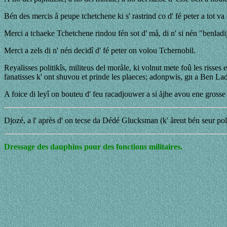
Bén des mercis å peupe tchetchene ki s' rastrind co d' fé peter a tot v
Merci a tchaeke Tchetchene rindou fén sot d' må, di n' si nén "benladi
Merci a zels di n' nén decidî d' fé peter on volou Tchernobil.
Reyalisses politikîs, militeus del moråle, ki volnut mete foû les risses 
fanatisses k' ont shuvou et prinde les plaeces; adonpwis, gn a Ben Lad
A foice di leyî on bouteu d' feu racadjouwer a si åjhe avou ene grosse
Djozé, a l' après d' on tecse da Dédé Glucksman (k' åreut bén seur pol
Dressage des dauphins pour des fonctions militaires.