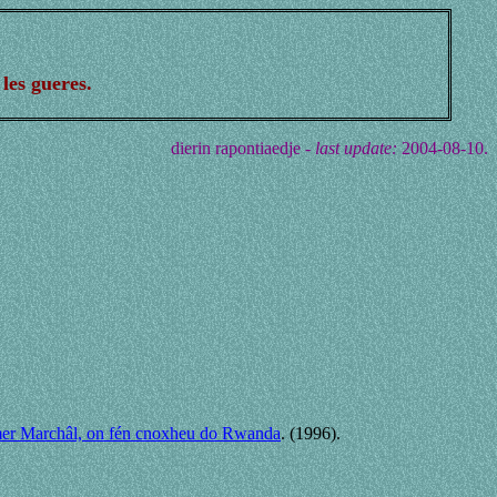
les gueres.
dierin rapontiaedje -
last update:
2004-08-10.
u Omer Marchâl, on fén cnoxheu do Rwanda
. (1996).