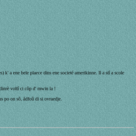
) k' a ene bele plaece dins ene societé amerikinne. Il a stî a scole
dinrè voltî ci côp d' mwin la !
us po on sô, ådfoû di si ovraedje.