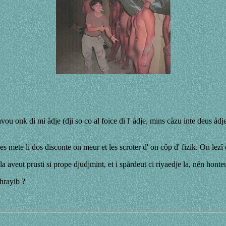
u onk di mi ådje (dji so co al foice di l' ådje, mins cåzu inte deus ådjes
les mete li dos disconte on meur et les scroter d' on côp d' fizik. On lezî 
la aveut prusti si prope djudjmint, et i spårdeut ci riyaedje la, nén honte
ghrayib ?