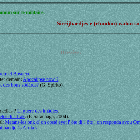
mun sur le militaire.
Sicrijhaedjes e (rfondou) walon so 
Dressêye:
uere el Bosneye
ter demain:
Apocalipse now ?
, des bons sôdårds?
(G. Spirito).
 medias ?
Li guere des imådjes
.
les di l' Irak
. (P. Sarachaga, 2004).
l:
Metans-les onk d' on costé eyet l' ôte di l' ôte ! on responda avo
nijhaedje ås Afrikes
.