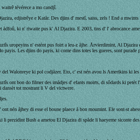
i waitrê tévérece a mo candjî.
zira, edjistrêye e Katår. Des djins d' mestî, saiss, zels ! End a mwints
 ådfoû, ki n' riwaite pus k' Al Djazira. E 2003, tins d' l' abrocance ameri
aztîs uropeyins n' estént pus foirt a leu-z åjhe. Årvierdimint, Al Djazir
s do payis. Les djins do payis, ki come dins totes les gueres, sont purad
 del Walonreye ki pol codjåzer. Eto, c' est nén avou ls Amerikins ki les 
aztîs ont bon do filmer des imådjes d' efants moirts, di sôdards ki petèt 
 dansèt tot mostrant li V del victwere.
jes.
' ont nén åjhey di esse el boune plaece å bon moumint. Ele sont-st ahes
t ki li prezidint Bush a ametou El Djazira di spåde li haeyeme siconte d