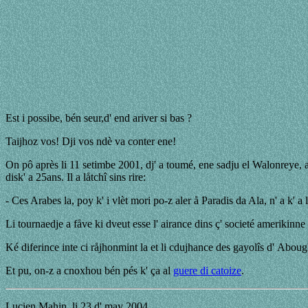
Est i possibe, bén seur,d' end ariver si bas ?
Taijhoz vos! Dji vos ndè va conter ene!
On pô après li 11 setimbe 2001, dj' a toumé, ene sadju el Walonreye, avo
disk' a 25ans. Il a låtchî sins rire:
- Ces Arabes la, poy k' i vlèt mori po-z aler å Paradis da Ala, n' a k' a 
Li tournaedje a fåve ki dveut esse l' airance dins ç' societé amerikinne 
Ké diferince inte ci råjhonmint la et li cdujhance des gayolîs d' Abou
Et pu, on-z a cnoxhou bén pés k' ça al
guere di catoize
.
Lucien Mahin, li 23 d' may 2004.