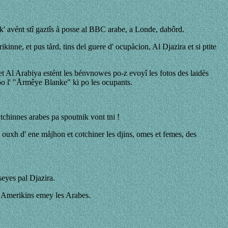
 k' avént stî gaztîs å posse al BBC arabe, a Londe, dabôrd.
kinne, et pus tård, tins del guere d' ocupåcion, Al Djazira et si ptite
a et Al Arabiya estént les bénvnowes po-z evoyî les fotos des laidès
e po l' "Årmêye Blanke" ki po les ocupants.
tchinnes arabes pa spoutnik vont tni !
l' ouxh d' ene måjhon et cotchiner les djins, omes et femes, des
seyes pal Djazira.
es Amerikins emey les Arabes.