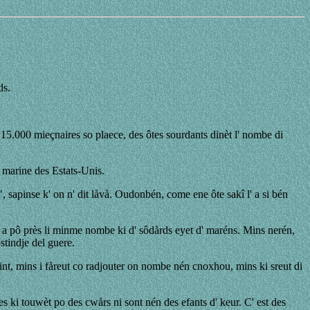
ds.
 15.000 mieçnaires so plaece, des ôtes sourdants dinèt l' nombe di
l marine des Estats-Unis.
", sapinse k' on n' dit låvå. Oudonbén, come ene ôte sakî l' a si bén
ts, a pô près li minme nombe ki d' sôdårds eyet d' maréns. Mins nerén,
stindje del guere.
åmint, mins i fåreut co radjouter on nombe nén cnoxhou, mins ki sreut di
es ki touwèt po des cwårs ni sont nén des efants d' keur. C' est des