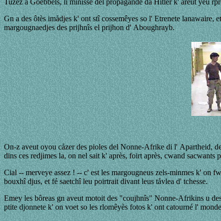
Tuzez a Goebbels, li minisse del propagande da Hitler k' åreut yeu rpr
Gn a des ôtès imådjes k' ont stî cossemêyes so l' Etrenete lanawaire, 
margougnaedjes des prijhnîs el prijhon d' Aboughrayb.
On-z aveut oyou cåzer des pioles del Nonne-Afrike di l' Apartheid, des
dins ces redjimes la, on nel sait k' après, foirt après, cwand sacwants pr
Cial -- merveye assez ! -- c' est les margougneus zels-minmes k' on fwai
bouxhî djus, et fé saetchî leu poirtrait divant leus tåvlea d' tchesse.
Emey les bôreas gn aveut motoit des "coujhnîs" Nonne-Afrikins u des A
ptite djonnete k' on voet so les rlomêyès fotos k' ont catourné l' monde