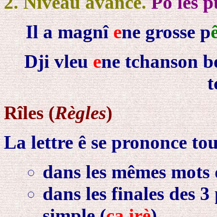
2. Niveau avancé.
Po les p
Il a magnî
e
ne grosse p
Dji vleu
e
ne tchanson b
t
Rîles (
Règles
)
La lettre ê se prononce tou
dans les mêmes mots q
dans les finales des 3
simple (
ça irè
)