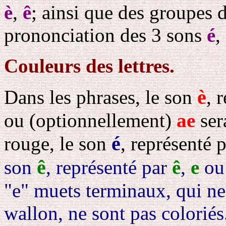
è
,
ê
; ainsi que des groupes d
prononciation des 3 sons
é
,
Couleurs des lettres.
è
Dans les phrases, le son
, 
ou (optionnellement)
ae
ser
é
rouge, le son
, représenté 
ê
son
, représenté par
ê
,
e
ou 
"e" muets terminaux, qui 
wallon, ne sont pas coloriés.