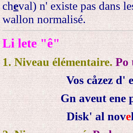
ch
e
val) n' existe pas dans l
wallon normalisé.
Li lete "ê"
1. Niveau élémentaire.
Po 
Vos cåz
ez
d' 
Gn aveut ene 
Disk' al nov
e