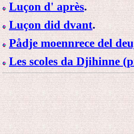
Luçon d' après
.
Luçon did dvant
.
Pådje moennrece del de
Les scoles da Djihinne (