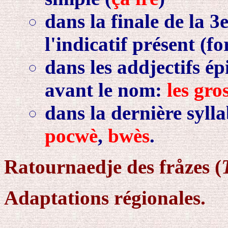
dans la finale de la 3
l'indicatif présent (f
dans les addjectifs ép
avant le nom:
les gro
dans la dernière syll
pocwè
,
bwès
.
Ratournaedje des fråzes (
Adaptations régionales.