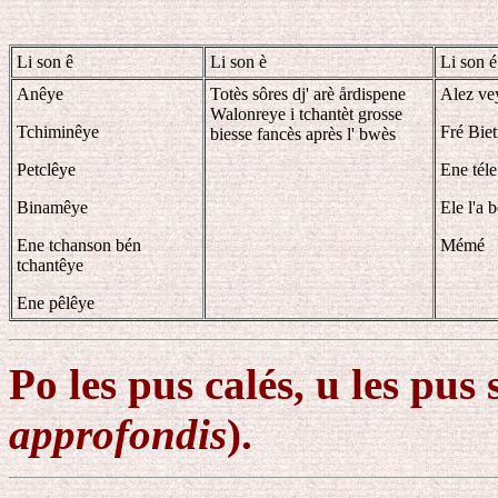
Li son ê
Li son è
Li son é
Anêye
Totès sôres dj' arè årdispene
Alez vey
Walonreye i tchantèt grosse
Tchiminêye
Fré Bie
biesse fancès après l' bwès
Petclêye
Ene téle
Binamêye
Ele l'a 
Ene tchanson bén
Mémé
tchantêye
Ene pêlêye
Po les pus calés, u les pus 
approfondis
).