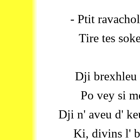
- Ptit ravachol
Tire tes soke
Dji brexhleu
Po vey si m
Dji n' aveu d' ke
Ki, divins l' 