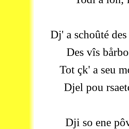
Dj' a schoûté des
Des vîs bårbo
Tot çk' a seu m
Djel pou rsaet
Dji so ene pôv