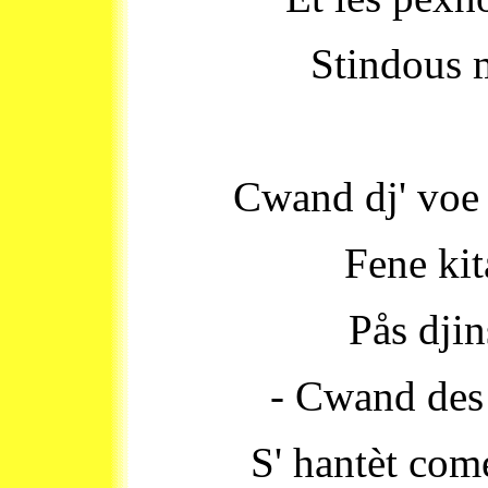
Stindous m
Cwand dj' voe
Fene ki
Pås djin
- Cwand des
S' hantèt com