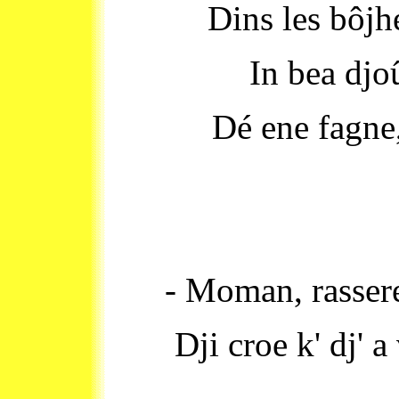
Dins les bôjhe
In bea djoû,
Dé ene fagne,
- Moman, rassere
Dji croe k' dj' a