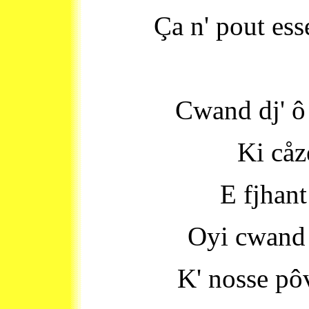
Ça n' pout ess
Cwand dj' ô
Ki cåzè
E fjhan
Oyi cwand 
K' nosse pô