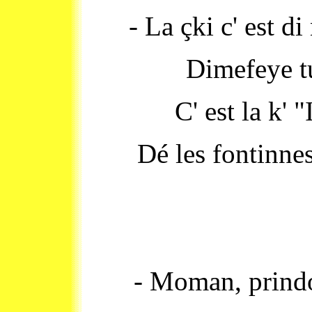
- La çki c' est di
Dimefeye tu
C' est la k' "
Dé les fontinnes
- Moman, prindo