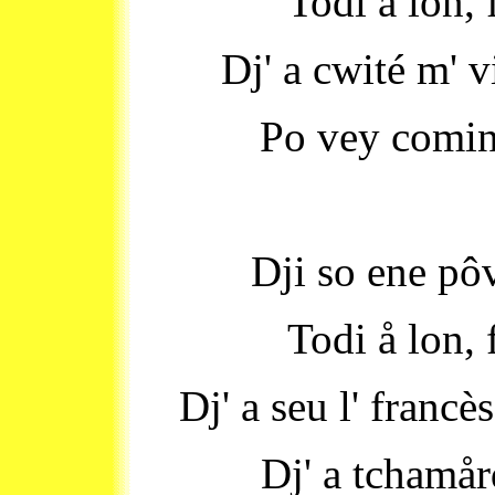
Todi å lon, 
Dj' a cwité m' v
Po vey comint
Dji so ene pôv
Todi å lon, 
Dj' a seu l' francès
Dj' a tchamård