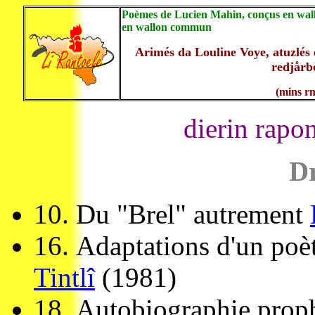
Poèmes de Lucien Mahin, conçus en wall
en wallon commun
Arimés da Louline Voye, atuzlés 
redjårb
(mins rm
dierin rapo
Dr
10.
Du "Brel" autrement
16.
Adaptations d'un poè
Tintlî
(1981)
18.
Autobiographie prop