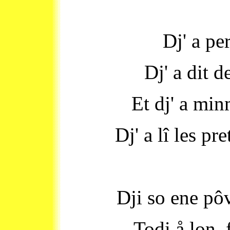
Dj' a pe
Dj' a dit d
Et dj' a mi
Dj' a lî les p
Dji so ene pôv
Todi å lon, 