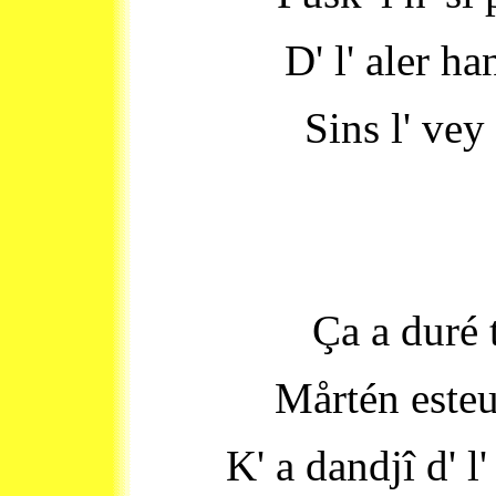
D' l' aler ha
Sins l' vey
Ça a duré 
Mårtén este
K' a dandjî d' l