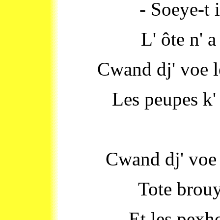
- Soeye-t i
L' ôte n' a 
Cwand dj' voe le
Les peupes k' 
Cwand dj' voe
Tote brouy
Et les pexh