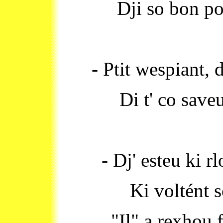
Dji so bon po 
- Ptit wespiant, d
Di t' co save
- Dj' esteu ki 
Ki voltént 
"Il" a rexhou f