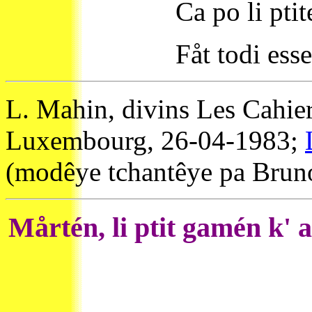
Ca po li ptit
Fåt todi esse
L. Mahin, divins Les Cahie
Luxembourg, 26-04-1983;
(modêye tchantêye pa Bruno
Mårtén, li ptit gamén k' 