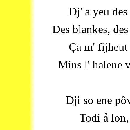
Dj' a yeu des
Des blankes, des
Ça m' fijheut
Mins l' halene 
Dji so ene pôv
Todi å lon,