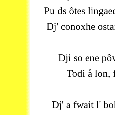
Pu ds ôtes lingaed
Dj' conoxhe ostan
Dji so ene pôv
Todi å lon, 
Dj' a fwait l' bo