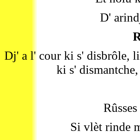
D' arind
R
Dj' a l' cour ki s' disbrôle, 
ki s' dismantche, 
Rûsses
Si vlèt rinde