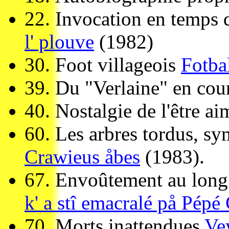
22.
Invocation en temps 
l' plouve
(1982)
30.
Foot villageois
Fotba
39.
Du "Verlaine" en cou
40.
Nostalgie de l'être ai
60.
Les arbres tordus, s
Crawieus åbes
(1983).
67.
Envoûtement au long 
k' a stî emacralé på Pépé
70.
Morts inattendues
Ve