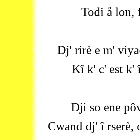
Todi å lon, 
Dj' rirè e m' viya
Kî k' c' est k'
Dji so ene pôv
Cwand dj' î rserè, 