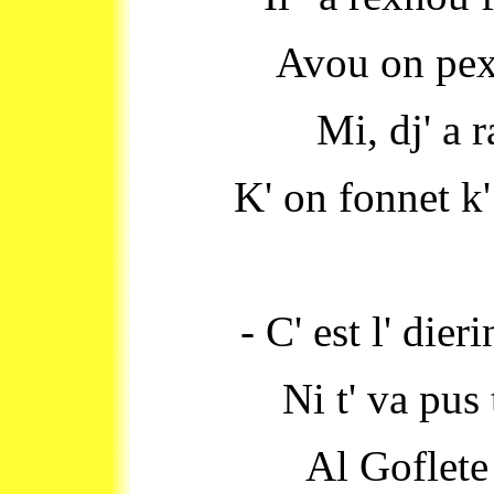
Avou on pexh
Mi, dj' a r
K' on fonnet k' 
- C' est l' dier
Ni t' va pus
Al Goflete