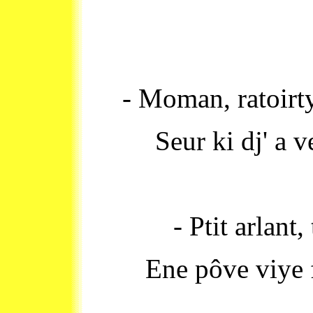
- Moman, ratoirty
Seur ki dj' a v
- Ptit arlant,
Ene pôve viye 