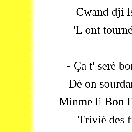
Cwand dji ls
'L ont tourn
- Ça t' serè bo
Dé on sourdant
Minme li Bon D
Triviè des f