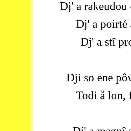
Dj' a rakeudou 
Dj' a poirté
Dj' a stî pr
Dji so ene pôv
Todi å lon, 
Dj' a magnî 