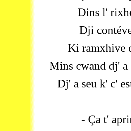
Dins l' rix
Dji contév
Ki ramxhive d
Mins cwand dj' a 
Dj' a seu k' c' e
- Ça t' apri