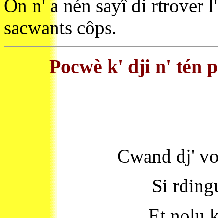
On n' a nén sayî di rtrover l
sacwants côps.
Pocwè k' dji n' tén 
Cwand dj' vo
Si rding
Et nolu 