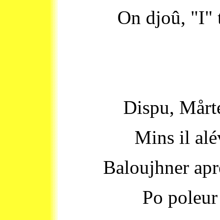
On djoû, "I" t
Dispu, Mårté
Mins il alé
Baloujhner apr
Po poleur