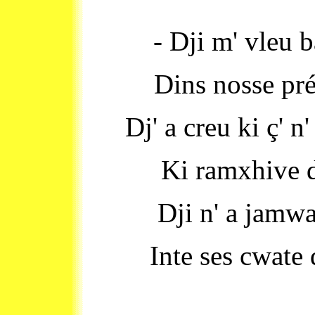
- Dji m' vleu b
Dins nosse pré
Dj' a creu ki ç' n
Ki ramxhive d
Dji n' a jamwai
Inte ses cwate 