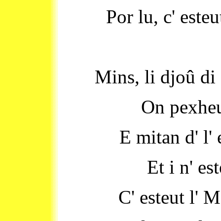
Por lu, c' esteu
Mins, li djoû di
On pexheu
E mitan d' l'
Et i n' es
C' esteut l' M