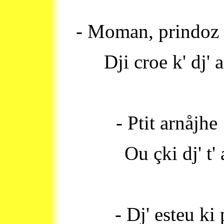
- Moman, prindoz m
Dji croe k' dj' 
- Ptit arnåjhe 
Ou çki dj' t' 
- Dj' esteu ki