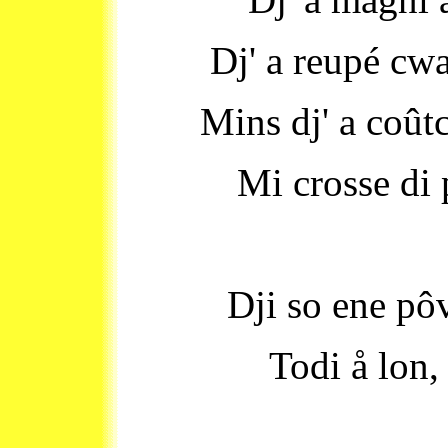
Dj' a reupé cw
Mins dj' a coûtc
Mi crosse di 
Dji so ene pôv
Todi å lon, 