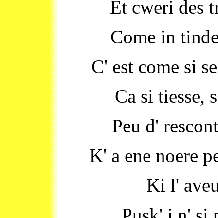
Et cweri des t
Come in tindeu
C' est come si se
Ca si tiesse, 
Peu d' rescont
K' a ene noere pe
Ki l' ave
Pusk' i n' si