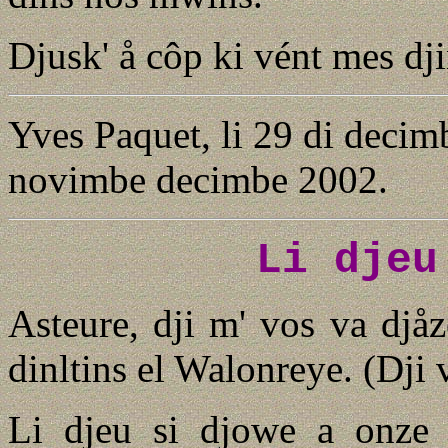
Djusk' å côp ki vént mes dji
Yves Paquet, li 29 di decim
novimbe decimbe 2002.
Li djeu
Asteure, dji m' vos va djåz
dinltins el Walonreye. (Dji v
Li djeu si djowe a onze 