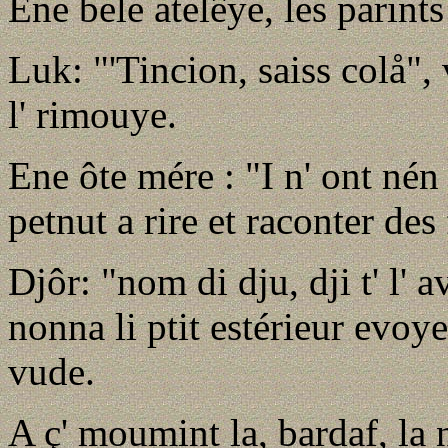
Ene bele atelêye, les parint
Luk: "'Tincion, saiss colå", 
l' rimouye.
Ene ôte mére : "I n' ont nén l
petnut a rire et raconter des
Djôr: "nom di dju, dji t' l' a
nonna li ptit estérieur evoy
vude.
A ç' moumint la, bardaf, la n