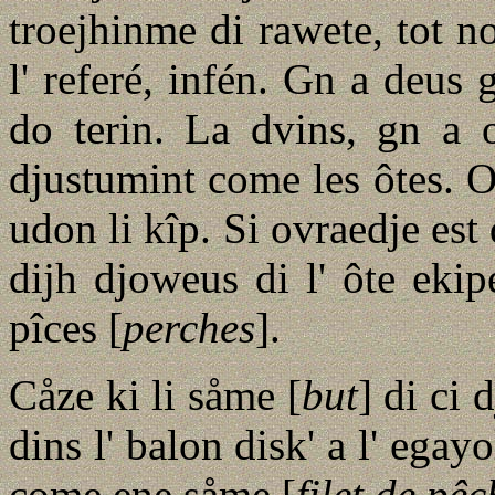
troejhinme di rawete, tot no
l' referé, infén. Gn a deus
do terin. La dvins, gn a 
djustumint come les ôtes. On
udon li kîp. Si ovraedje est d
dijh djoweus di l' ôte ekip
pîces [
perches
].
Cåze ki li såme [
but
] di ci 
dins l' balon disk' a l' egay
come ene såme [
filet de pêc