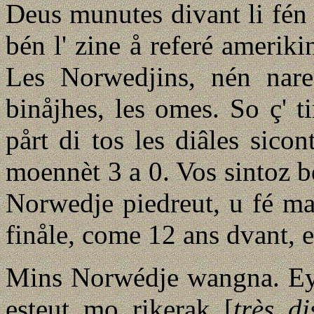
Deus munutes divant li fén 
bén l' zine å referé amerik
Les Norwedjins, nén nareu
binåjhes, les omes. So ç' t
pårt di tos les diâles sicon
moennèt 3 a 0. Vos sintoz bén
Norwedje piedreut, u fé ma
finåle, come 12 ans dvant, 
Mins Norwédje wangna. Eyet 
esteut mo rikerak [
très di