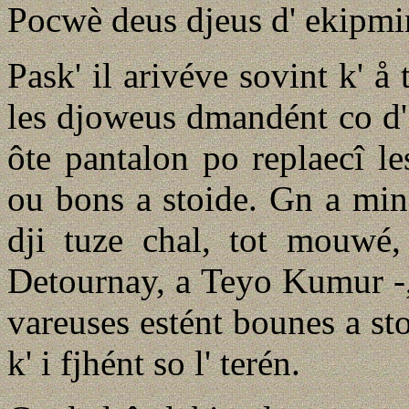
Pocwè deus djeus d' ekipmint
Pask' il arivéve sovint k' å
les djoweus dmandént co d'
ôte pantalon po replaecî le
ou bons a stoide. Gn a min
dji tuze chal, tot mouwé,
Detournay, a Teyo Kumur -, 
vareuses estént bounes a sto
k' i fjhént so l' terén.