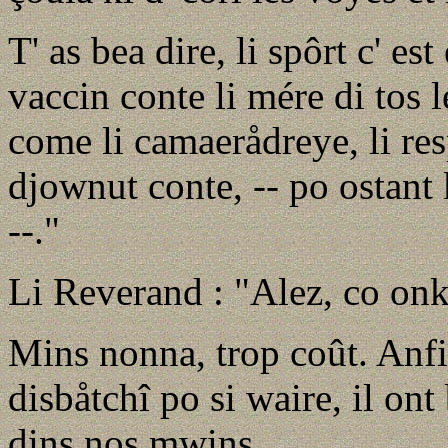
T' as bea dire, li spôrt c' e
vaccin conte li mére di tos l
come li camaerådreye, li respe
djownut conte, -- po ostant 
--."
Li Reverand : "Alez, co onk,
Mins nonna, trop coût. Anfin
disbåtchî po si waire, il on
dins nos mwins.