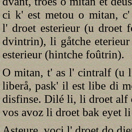
dvant, troes o mitan et deus
ci k' est metou o mitan, c' 
l' droet esterieur (u droet f
dvintrin), li gåtche eterieur
esterieur (hintche foûtrin).
O mitan, t' as l' cintralf (u 
liberå, pask' il est libe di 
disfinse. Dilé li, li droet alf
vos avoz li droet bak eyet l
Asteure, voci l' droet do dje