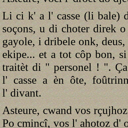
Li ci k' a l' casse (li bale)
soçons, u di choter direk o
gayole, i dribele onk, deus, 
ekipe... et a tot côp bon, si
traitèt di " personel ! ". Ç
l' casse a èn ôte, foûtrin
l' divant.
Asteure, cwand vos rçujhoz l
Po cmincî, vos l' ahotoz d'