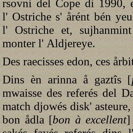
rsovni del Cope di 1990, 
l' Ostriche s' årént bén y
l' Ostriche et, sujhanmint
monter l' Aldjereye.
Des raecisses edon, ces årbit
Dins èn arinna å gaztîs [
mwaisse des referés del Da
match djowés disk' asteure, d
bon ådla [
bon à excellent
]
sakés fayés referés dins l