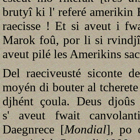
brutyî ki l' referé amerikin
raecisse ! Et si aveut i f
Marok foû, por li si rvindj
aveut pilé les Amerikins sa
Del raeciveusté siconte d
moyén di bouter al tcherete
djhént çoula. Deus djoûs
s' aveut fwait canvolan
Daegnrece [
Mondial
], po 