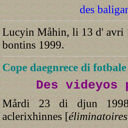
des baliga
Lucyin Måhin, li 13 d' avri
bontins 1999.
Cope daegnrece di fotbale
Des videyos 
Mårdi 23 di djun 1998
aclerixhinnes [
éliminatoires