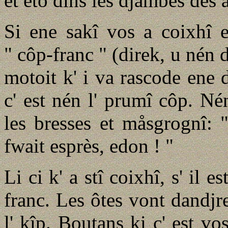
et eto dins les djambes des a
Si ene sakî vos a coixhî e
" côp-franc " (direk, u nén di
motoit k' i va rascode ene 
c' est nén l' prumî côp. Né
les bresses et måsgrognî: "
fwait esprès, edon ! "
Li ci k' a stî coixhî, s' il e
franc. Les ôtes vont dandjr
l' kîp. Boutans ki c' est vo