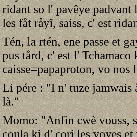
ridant so l' pavêye padvant l
les fåt råyî, saiss, c' est rid
Tén, la rtén, ene passe et g
pus tård, c' est l' Tchamaco k
caisse=papaproton, vo nos l
Li pére : "I n' tuze jamwais
là."
Momo: "Anfin cwè vouss, s' i
çoula ki d' cori les voyes et 