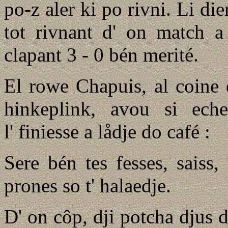
po-z aler ki po rivni. Li die
tot rivnant d' on match a
clapant 3 - 0 bén merité.
El rowe Chapuis, al coine d
hinkeplink, avou si ech
l' finiesse a lådje do café :
Sere bén tes fesses, saiss, 
prones so t' halaedje.
D' on côp, dji potcha djus 