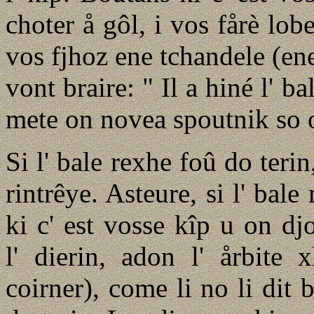
choter å gôl, i vos fårè lobe
vos fjhoz ene tchandele (ene
vont braire: " Il a hiné l' b
mete on novea spoutnik so or
Si l' bale rexhe foû do terin,
rintrêye. Asteure, si l' bal
ki c' est vosse kîp u on dj
l' dierin, adon l' årbite
coirner), come li no li dit b