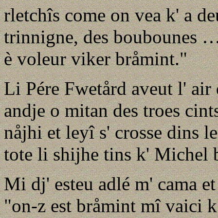
rletchîs come on vea k' a d
trinnigne, des boubounes … 
è voleur viker bråmint."
Li Pére Fwetård aveut l' air
andje o mitan des troes cints
nåjhi et leyî s' crosse dins
tote li shijhe tins k' Michel
Mi dj' esteu adlé m' cama et
"on-z est bråmint mî vaici k