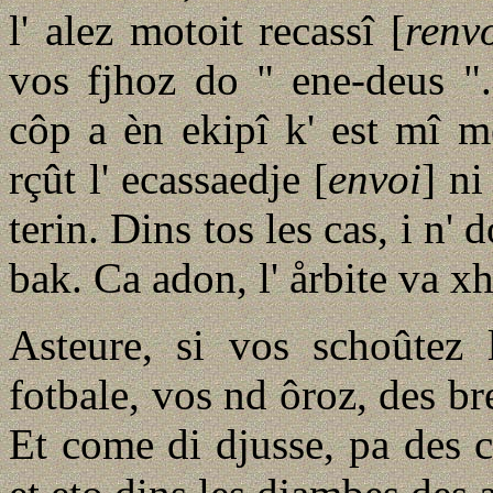
l' alez motoit recassî [
renv
vos fjhoz do " ene-deus ".
côp a èn ekipî k' est mî m
rçût l' ecassaedje [
envoi
] ni
terin. Dins tos les cas, i n'
bak. Ca adon, l' årbite va xh
Asteure, si vos schoûtez 
fotbale, vos nd ôroz, des bre
Et come di djusse, pa des c