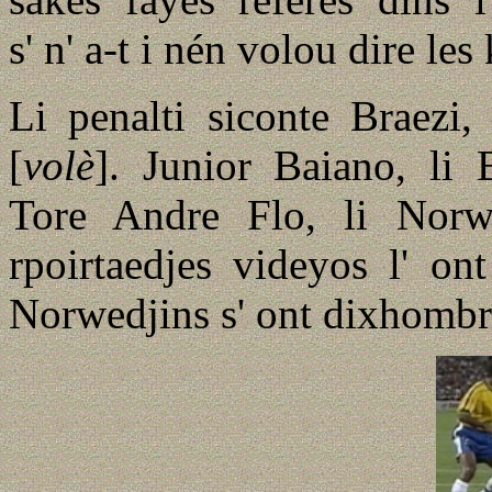
s' n' a-t i nén volou dire les 
Li penalti siconte Braezi,
[
volè
]. Junior Baiano, li 
Tore Andre Flo, li Norwe
rpoirtaedjes videyos l' on
Norwedjins s' ont dixhombré