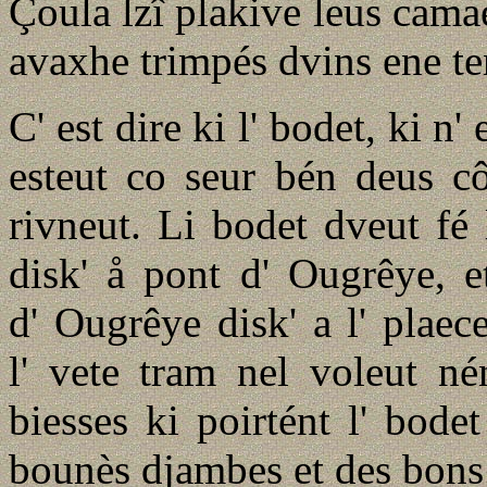
Çoula lzî plakive leus cama
avaxhe trimpés dvins ene te
C' est dire ki l' bodet, ki n
esteut co seur bén deus cô
rivneut. Li bodet dveut fé 
disk' å pont d' Ougrêye, e
d' Ougrêye disk' a l' plaec
l' vete tram nel voleut né
biesses ki poirtént l' bode
bounès djambes et des bons 