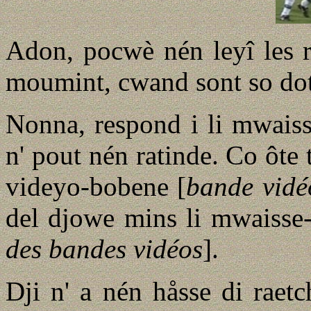
Adon, pocwè nén leyî les re
moumint, cwand sont so dot
Nonna, respond i li mwaisse
n' pout nén ratinde. Co ôte tc
videyo-bobene [
bande vidé
del djowe mins li mwaisse-
des bandes vidéos
].
Dji n' a nén håsse di raetch