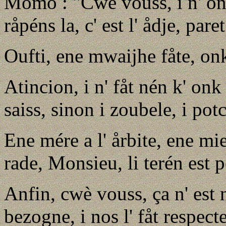
Momo : "Cwè vouss, i n' ont 
råpéns la, c' est l' ådje, paret
Oufti, ene mwaijhe fåte, onk 
Atincion, i n' fåt nén k' on
saiss, sinon i zoubele, i potc
Ene mére a l' årbite, ene mie
rade, Monsieu, li terén est 
Anfin, cwè vouss, ça n' est 
bezogne, i nos l' fåt respecte