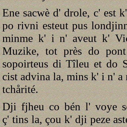
Ene sacwè d' drole, c' est k'
po rivni esteut pus londjinn
minme k' i n' aveut k' Vi
Muzike, tot près do pon
sopoirteus di Tîleu et do 
cist advina la, mins k' i n'
tchårité.
Dji fjheu co bén l' voye s
ç' tins la, çou k' dji peze as