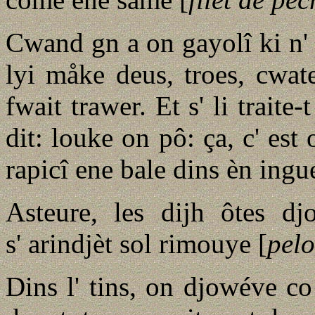
Cwand gn a on gayolî ki n' s
lyi måke deus, troes, cwate
fwait trawer. Et s' li traite
dit: louke on pô: ça, c' est 
rapicî ene bale dins èn ingu
Asteure, les dijh ôtes dj
s' arindjèt sol rimouye [
pel
Dins l' tins, on djowéve c