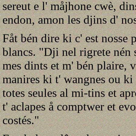
sereut e l' måjhone cwè, di
endon, amon les djins d' nos
Fåt bén dire ki c' est nosse
blancs. "Dji nel rigrete nén 
mes dints et m' bén plaire, 
manires ki t' wangnes ou ki 
totes seules al mi-tins et ap
t' aclapes å comptwer et evoy
costés."