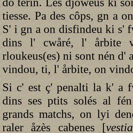
do terin. Les djoweus ki so
tiesse. Pa des côps, gn a on
S' i gn a on disfindeu ki s' 
dins l' cwåré, l' årbite 
rloukeus(es) ni sont nén d' ac
vindou, ti, l' årbite, on vin
Si c' est ç' penalti la k' a f
dins ses ptits solés al fé
grands matchs, on lyi den
raler åzès cabenes [
vestia