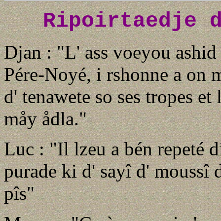
Ripoirtaedje 
Djan : "L' ass voeyou ashid
Pére-Noyé, i rshonne a on m
d' tenawete so ses tropes et
måy ådla."
Luc : "Il lzeu a bén repeté di
purade ki d' sayî d' moussî d
pîs"