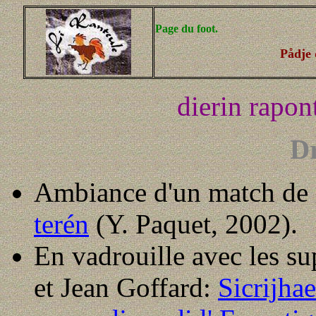
Page du foot.
Pådje 
dierin rapon
Dr
Ambiance d'un match de 
terén
(Y. Paquet, 2002).
En vadrouille avec les su
et Jean Goffard:
Sicrijha