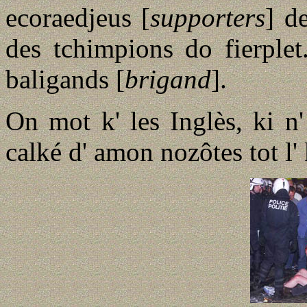
ecoraedjeus [
supporters
] d
des tchimpions do fierplet
baligands [
brigand
].
On mot k' les Inglès, ki n
calké d' amon nozôtes tot l' 