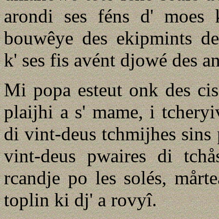
arondi ses féns d' moes k
bouwêye des ekipmints des
k' ses fis avént djowé des a
Mi popa esteut onk des cis 
plaijhi a s' mame, i tcheryi
di vint-deus tchmijhes sins 
vint-deus pwaires di tchås
rcandje po les solés, mårte
toplin ki dj' a rovyî.