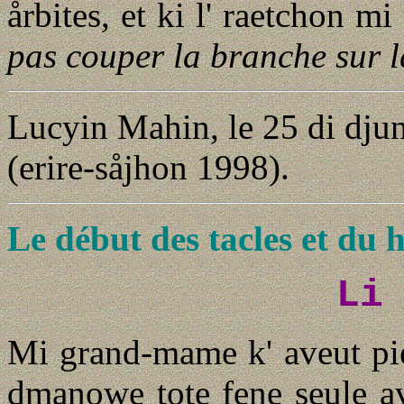
årbites, et ki l' raetchon m
pas couper la branche sur la
Lucyin Mahin, le 25 di dju
(erire-såjhon 1998).
Le début des tacles et du 
Li
Mi grand-mame k' aveut pie
dmanowe tote fene seule av