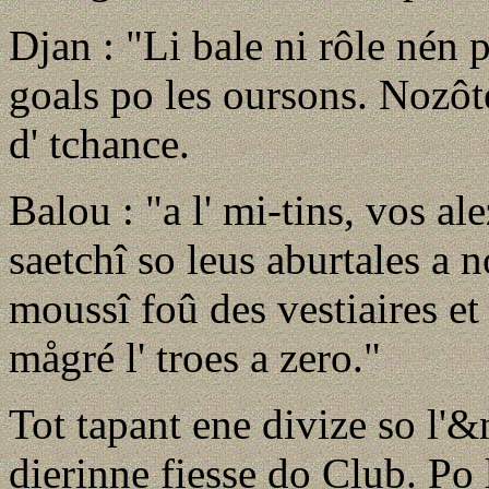
Djan : "Li bale ni rôle nén 
goals po les oursons. Nozôt
d' tchance.
Balou : "a l' mi-tins, vos al
saetchî so leus aburtales a 
moussî foû des vestiaires et
mågré l' troes a zero."
Tot tapant ene divize so l'&
dierinne fiesse do Club. Po l