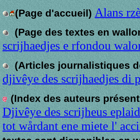
Alans rz
(Page d'accueil)
(Page des textes en wallo
scrijhaedjes e rfondou walo
(Articles journalistiques 
djivêye des scrijhaedjes di 
(Index des auteurs présen
Djivêye des scrijheus eplai
tot wårdant ene miete l' acci