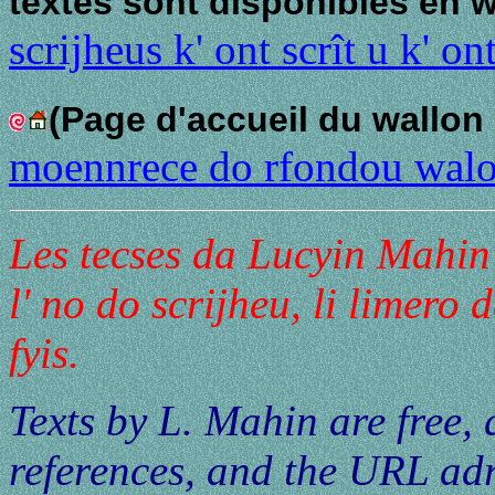
textes sont disponibles en
scrijheus k' ont scrît u k' o
(Page d'accueil du wall
moennrece do rfondou walo
Les tecses da Lucyin Mahin 
l' no do scrijheu, li limero d
fyis.
Texts by L. Mahin are free,
references, and the URL adr