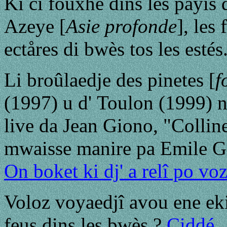
Ki ci fouxhe dins les payis 
Azeye [
Asie profonde
], les
ectåres di bwès tos les estés
Li broûlaedje des pinetes [
f
(1997) u d' Toulon (1999) n
live da Jean Giono,
"Collin
mwaisse manire pa Emile Gil
On boket ki dj' a relî po vo
Voloz voyaedjî avou ene eki
feus dins les bwès ?
Ciddé
.