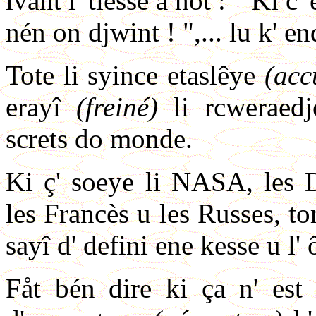
lvant l' tiesse å hôt : " Ki c'
nén on djwint ! ",... lu k' en
Tote li syince etaslêye
(acc
erayî
(freiné)
li rcweraed
screts do monde.
Ki ç' soeye li NASA, les D
les Francès u les Russes, t
sayî d' defini ene kesse u l' 
Fåt bén dire ki ça n' est