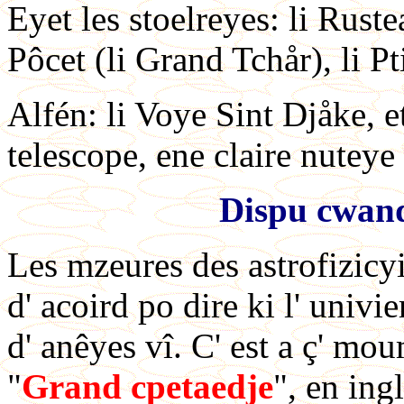
Eyet les stoelreyes: li Ruste
Pôcet (li Grand Tchår), li Pti
Alfén: li Voye Sint Djåke, et
telescope, ene claire nutey
Dispu cwand 
Les mzeures des astrofizicyi
d' acoird po dire ki l' univ
d' anêyes vî. C' est a ç' moum
"
Grand cpetaedje
", en ingl