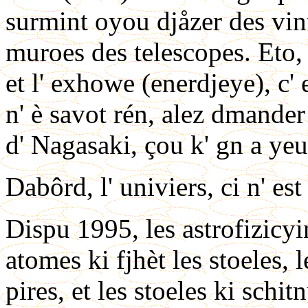
surmint oyou djåzer des vints
muroes des telescopes. Eto, 
et l' exhowe (enerdjeye), c'
n' è savot rén, alez dmander
d' Nagasaki, çou k' gn a yeu 
Dabôrd, l' univiers, ci n' es
Dispu 1995, les astrofizicyi
atomes ki fjhèt les stoeles, 
pires, et les stoeles ki schitnu