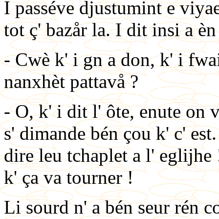
I passéve djustumint e viyae
tot ç' bazår la. I dit insi a èn
- Cwè k' i gn a don, k' i fwai
nanxhèt pattavå ?
- O, k' i dit l' ôte, enute on
s' dimande bén çou k' c' est.
dire leu tchaplet a l' eglijhe
k' ça va tourner !
Li sourd n' a bén seur rén co