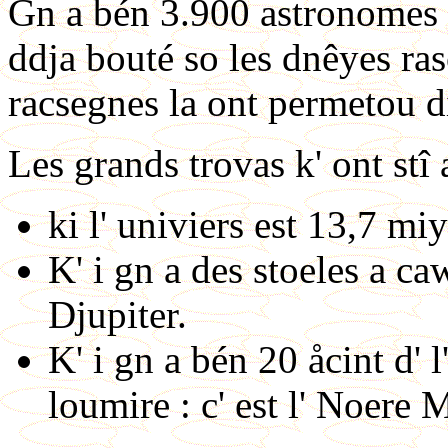
Gn a bén 3.900 astronomes (
ddja bouté so les dnêyes ra
racsegnes la ont permetou di
Les grands trovas k' ont stî
ki l' univiers est 13,7 mi
K' i gn a des stoeles a c
Djupiter.
K' i gn a bén 20 åcint d' 
loumire : c' est l' Noere 