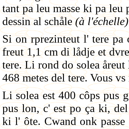
tant pa leu masse ki pa leu 
dessin al schåle
(à l'échelle)
Si on rprezinteut l' tere pa
freut 1,1 cm di lådje et dvr
tere. Li rond do solea åreut 
468 metes del tere. Vous vs
Li solea est 400 côps pus 
pus lon, c' est po ça ki, de
ki l' ôte. Cwand onk passe d