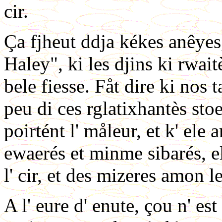
cir.
Ça fjheut ddja kékes anêyes,
Haley", ki les djins ki rwaitèt
bele fiesse. Fåt dire ki nos 
peu di ces rglatixhantès stoe
poirtént l' måleur, et k' ele 
ewaerés et minme sibarés, e
l' cir, et des mizeres amon le
A l' eure d' enute, çou n' est