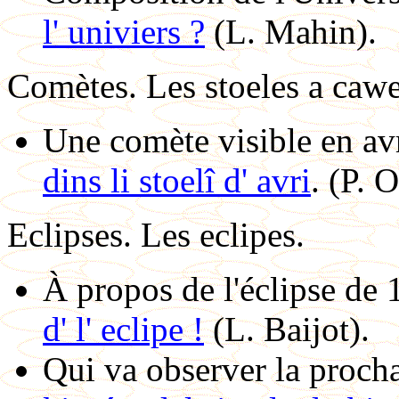
l' univiers ?
(L. Mahin).
Comètes.
Les stoeles a cawe
Une comète visible en av
dins li stoelî d' avri
. (P. 
Eclipses.
Les eclipes.
À propos de l'éclipse de 
d' l' eclipe !
(L. Baijot).
Qui va observer la procha