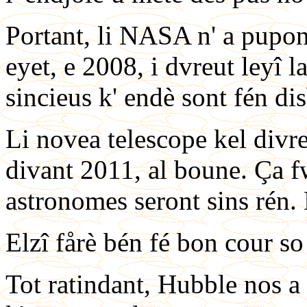
Portant, li NASA n' a pupon
eyet, e 2008, i dvreut leyî 
sincieus k' endè sont fén dis
Li novea telescope kel divre
divant 2011, al boune. Ça fwa
astronomes seront sins rén. 
Elzî fårè bén fé bon cour s
Tot ratindant, Hubble nos a 