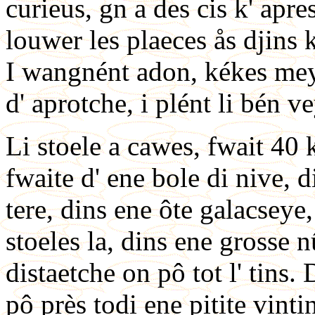
curieus, gn a des cis k' apr
louwer les plaeces ås djins k
I wangnént adon, kékes meye
d' aprotche, i plént li bén 
Li stoele a cawes, fwait 40 
fwaite d' ene bole di nive, di
tere, dins ene ôte galacseye,
stoeles la, dins ene grosse nû
distaetche on pô tot l' tins. D
pô près todi ene pitite vinti