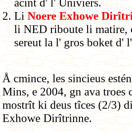
åcint d' l' Univiers.
Li
Noere Exhowe Dirîtr
li NED riboute li matire,
sereut la l' gros boket d' 
Å cmince, les sincieus estén
Mins, e 2004, gn ava troes c
mostrît ki deus tîces (2/3) di
Exhowe Dirîtrinne.