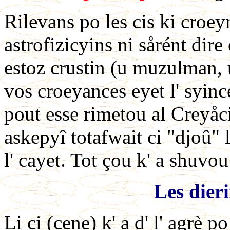
Rilevans po les cis ki croey
astrofizicyins ni sårént dire
estoz crustin (u muzulman, 
vos croeyances eyet l' syin
pout esse rimetou al Creyå
askepyî totafwait ci "djoû" l
l' cayet. Tot çou k' a shuvo
Les dier
Li ci (cene) k' a d' l' agrè po