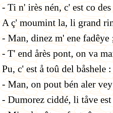
- Ti n' irès nén, c' est co des
A ç' moumint la, li grand rin
- Man, dinez m' ene fadêye ;
- T' end årès pont, on va ma
Pu, c' est å toû del båshele :
- Man, on pout bén aler vey
- Dumorez ciddé, li tåve es