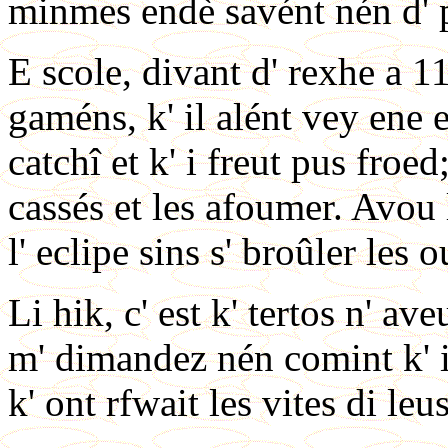
minmes endè savént nén d' 
E scole, divant d' rexhe a 11
gaméns, k' il alént vey ene ec
catchî et k' i freut pus froed
cassés et les afoumer. Avou
l' eclipe sins s' broûler les o
Li hik, c' est k' tertos n' a
m' dimandez nén comint k' i 
k' ont rfwait les vites di leus