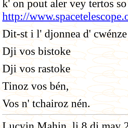
k' on pout aler vey tertos so
http://www.spacetelescope.o
Dit-st i l' djonnea d' cwénze
Dji vos bistoke
Dji vos rastoke
Tinoz vos bén,
Vos n' tchairoz nén.
Lucyin Mahin, li 8 di may 