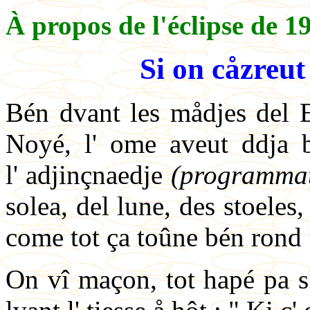
À propos de l'éclipse de 1
Si on cåzreut 
Bén dvant les mådjes del E
Noyé, l' ome aveut ddja 
l' adjinçnaedje
(programmat
solea, del lune, des stoeles,
come tot ça toûne bén rond 
On vî maçon, tot hapé pa s'