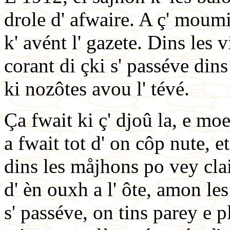
drole d' afwaire. A ç' moumi
k' avént l' gazete. Dins les 
corant di çki s' passéve dins
ki nozôtes avou l' tévé.
Ça fwait ki ç' djoû la, e moes
a fwait tot d' on côp nute, e
dins les måjhons po vey clai
d' èn ouxh a l' ôte, amon le
s' passéve, on tins parey e p