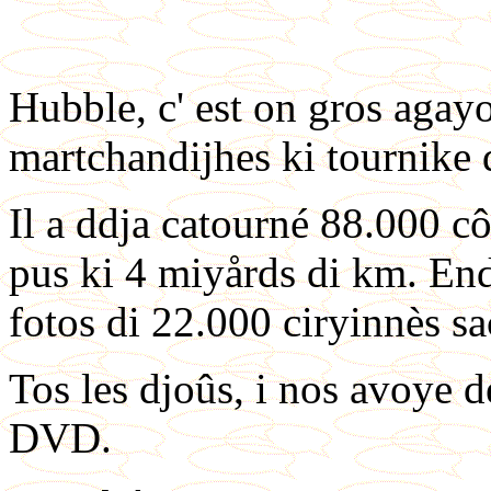
Hubble, c' est on gros agay
martchandijhes ki tournike d
Il a ddja catourné 88.000 cô
pus ki 4 miyårds di km. End
fotos di 22.000 ciryinnès s
Tos les djoûs, i nos avoye d
DVD.