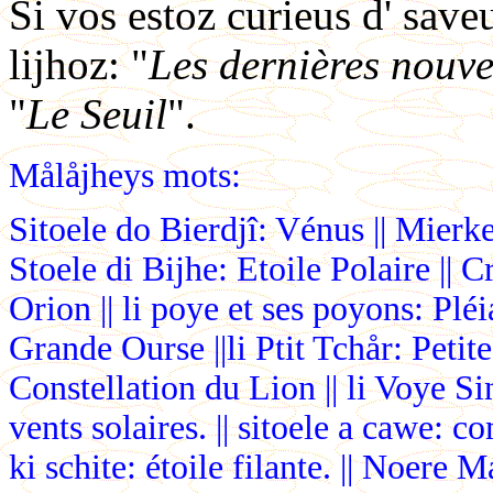
Si vos estoz curieus d' save
lijhoz: "
Les dernières nouv
"
Le Seuil
".
Målåjheys mots:
Sitoele do Bierdjî: Vénus || Mierke
Stoele di Bijhe: Etoile Polaire || 
Orion || li poye et ses poyons: Pléi
Grande Ourse ||li Ptit Tchår: Petite 
Constellation du Lion || li Voye Sin
vents solaires. || sitoele a cawe: co
ki schite: étoile filante. || Noere