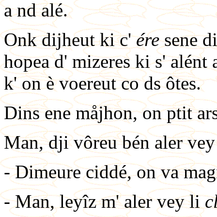
a nd alé.
Onk dijheut ki c'
ére
sene di
hopea d' mizeres ki s' alént 
k' on è voereut co ds ôtes.
Dins ene måjhon, on ptit ar
Man, dji vôreu bén aler vey
- Dimeure ciddé, on va mag
- Man, leyîz m' aler vey li
c