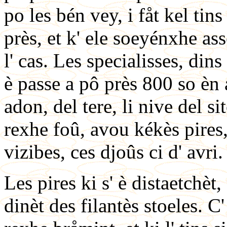
po les bén vey, i fåt kel tins
près, et k' ele soeyénxhe ass
l' cas. Les specialisses, din
è passe a pô près 800 so èn a
adon, del tere, li nive del si
rexhe foû, avou kékès pires
vizibes, ces djoûs ci d' avri.
Les pires ki s' è distaetchèt, 
dinèt des filantès stoeles. C