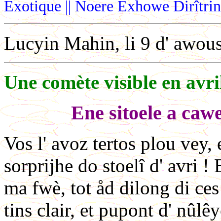
Exotique || Noere Exhowe Dirîtri
Lucyin Mahin, li 9 d' awou
Une comète visible en avri
Ene sitoele a cawes
Vos l' avoz tertos plou vey, e
sorprijhe do stoelî d' avri !
ma fwè, tot åd dilong di ces
tins clair, et pupont d' nûlê