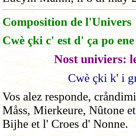
Composition de l'Univers
Cwè çki c' est d' ça po ene
Nost univiers: l
Cwè çki k' i gn
Vos alez responde, cråndimint
Måss, Mierkeure, Nûtone et l
Bijhe et l' Croes d' Nonne.