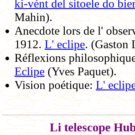
ki-vént del sitoele do bier
Mahin).
Anecdote lors de l' observ
1912.
L' eclipe
. (Gaston 
Réflexions philosophique
Eclipe
(Yves Paquet).
Vision poétique:
L' eclip
Li telescope Hub