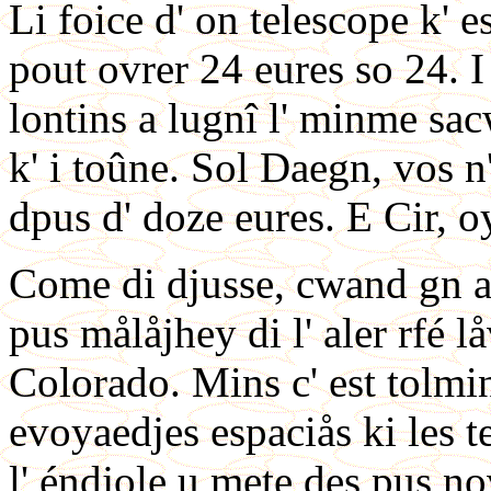
Li foice d' on telescope k' est
pout ovrer 24 eures so 24. 
lontins a lugnî l' minme sac
k' i toûne. Sol Daegn, vos n'
dpus d' doze eures. E Cir, o
Come di djusse, cwand gn a 
pus målåjhey di l' aler rfé lå
Colorado. Mins c' est tolmi
evoyaedjes espaciås ki les te
l' éndjole u mete des pus no