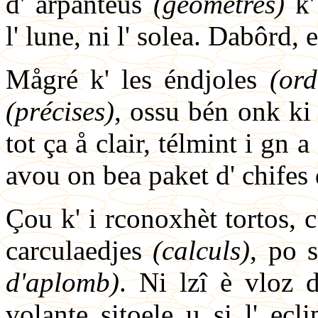
d' arpanteus
(géometres)
k'
l' lune, ni l' solea. Dabôrd, 
Mågré k' les éndjoles
(ord
(précises)
, ossu bén onk ki 
tot ça å clair, télmint i gn 
avou on bea paket d' chifes d
Çou k' i rconoxhèt tortos, c' 
carculaedjes
(calculs)
, po 
d'aplomb)
. Ni lzî è vloz d
volante sitoele u si l' ec