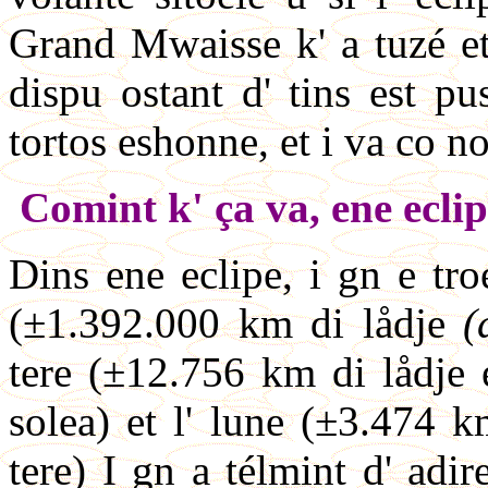
Grand Mwaisse k' a tuzé et
dispu ostant d' tins est p
tortos eshonne, et i va co n
Comint k' ça va, ene eclip
Dins ene eclipe, i gn e tr
(±1.392.000 km di lådje
(
tere (±12.756 km di lådje
solea) et l' lune (±3.474 
tere) I gn a télmint d' adir