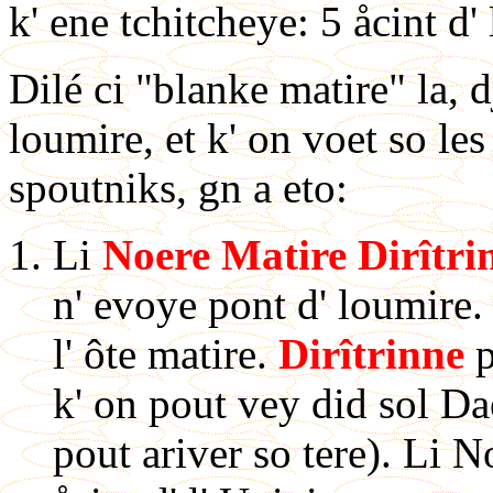
k' ene tchitcheye: 5 åcint d' 
Dilé ci "blanke matire" la, d
loumire, et k' on voet so les
spoutniks, gn a eto:
Li
Noere Matire Dirîtri
n' evoye pont d' loumire
l' ôte matire.
Dirîtrinne
p
k' on pout vey did sol Da
pout ariver so tere). Li N