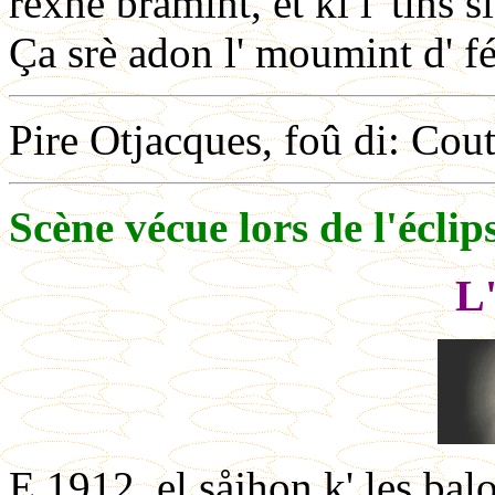
rexhe bråmint, et ki l' tins s
Ça srè adon l' moumint d' fé
Pire Otjacques, foû di: Cou
Scène vécue lors de l'éclip
L'
E 1912, el såjhon k' les balo