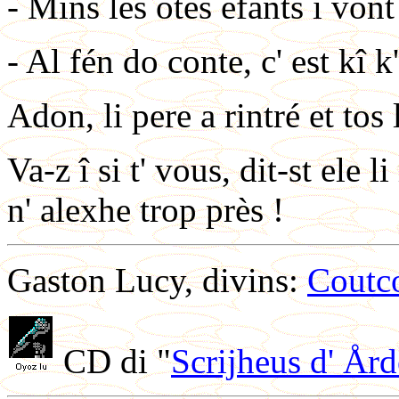
- Mins les ôtes efants î vont
- Al fén do conte, c' est kî 
Adon, li pere a rintré et tos
Va-z î si t' vous, dit-st ele l
n' alexhe trop près !
Gaston Lucy, divins:
Coutc
CD di "
Scrijheus d' År