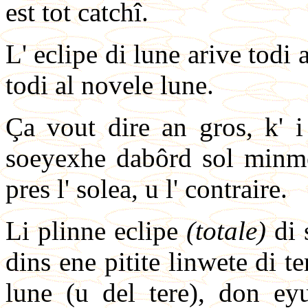
est tot catchî.
L' eclipe di lune arive todi a
todi al novele lune.
Ça vout dire an gros, k' i f
soeyexhe dabôrd sol minme 
pres l' solea, u l' contraire.
Li plinne eclipe
(totale)
di 
dins ene pitite linwete di te
lune (u del tere), don ey