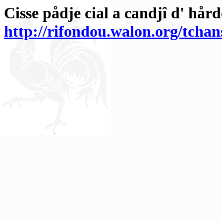
Cisse pådje cial a candjî d' hård
http://rifondou.walon.org/tcha