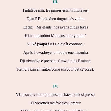
III.
I ndaléve mia, les panses estant rimpleyes;
Djan l' Blankixheu tinguele ès violon
Et dit: " Ms efants, nos avans ci des feyes
Ki n' dimandnut k' a danser l' rigodon."
A ! ké plaijhi ! Ki Lolote ît continne !
Après l' cwadreye, on boute ene mazurka
Dji triyanéve e pressant s' mwin dins l' minne.
Rén d' î pinser, sintoz come èm cour bat (
2 côps
).
IV.
Vla l' swer vinou, po danser, tchaeke onk si presse.
El violoneu racléve avou ardeur