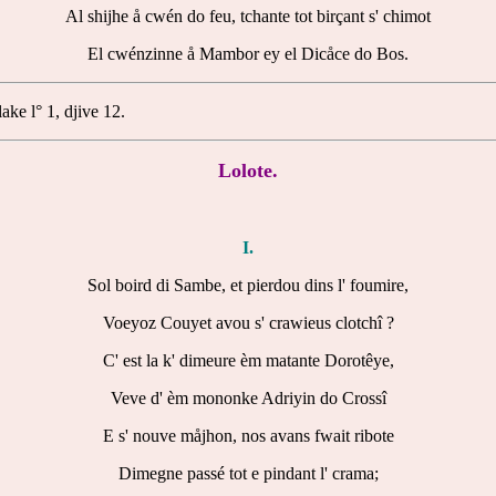
Al shijhe å cwén do feu, tchante tot birçant s' chimot
El cwénzinne å Mambor ey el Dicåce do Bos.
ke l° 1, djive 12.
Lolote.
I.
Sol boird di Sambe, et pierdou dins l' foumire,
Voeyoz Couyet avou s' crawieus clotchî ?
C' est la k' dimeure èm matante Dorotêye,
Veve d' èm mononke Adriyin do Crossî
E s' nouve måjhon, nos avans fwait ribote
Dimegne passé tot e pindant l' crama;