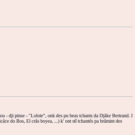
avou - dji pinse - "Lolote", onk des pu beas tchants da Djåke Bertrand. I
åce do Bos, El crås boyea, ...) k' ont stî tchantés pa bråmint des