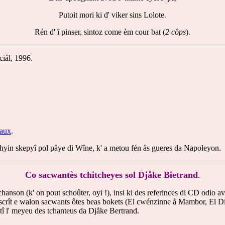
Putoit mori ki d' viker sins Lolote.
Rén d' î pinser, sintoz come èm cour bat (
2 côps
).
iål, 1996.
faux
.
richyin skepyî pol påye di Wîne, k' a metou fén ås gueres da Napoleyon.
Co sacwantès tchitcheyes sol Djåke Bietrand
.
tchanson (k' on pout schoûter, oyi !), insi ki des referinces di CD odio 
a scrît e walon sacwants ôtes beas bokets (El cwénzinne å Mambor, El Dic
î l' meyeu des tchanteus da Djåke Bertrand.