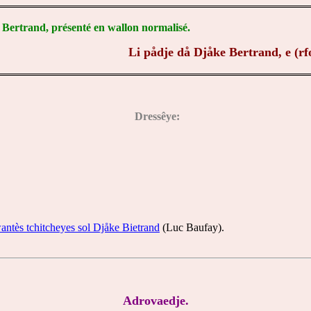
Bertrand, présenté en wallon normalisé.
Li pådje då Djåke Bertrand, e (r
Dressêye:
ntès tchitcheyes sol Djåke Bietrand
(Luc Baufay).
Adrovaedje.