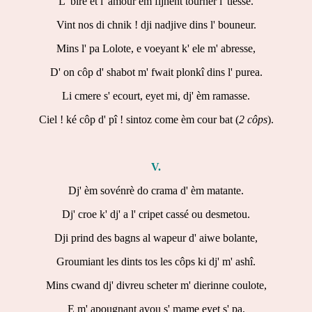
L' bire et l' amour èm fijhént tourner l' tiesse.
Vint nos di chnik ! dji nadjive dins l' bouneur.
Mins l' pa Lolote, e voeyant k' ele m' abresse,
D' on côp d' shabot m' fwait plonkî dins l' purea.
Li cmere s' ecourt, eyet mi, dj' èm ramasse.
Ciel ! ké côp d' pî ! sintoz come èm cour bat (
2 côps
).
V.
Dj' èm sovénrè do crama d' èm matante.
Dj' croe k' dj' a l' cripet cassé ou desmetou.
Dji prind des bagns al wapeur d' aiwe bolante,
Groumiant les dints tos les côps ki dj' m' ashî.
Mins cwand dj' divreu scheter m' dierinne coulote,
E m' apougnant avou s' mame eyet s' pa,