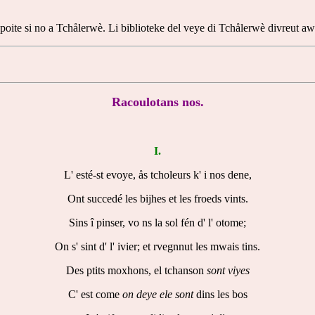
 ki poite si no a Tchålerwè. Li biblioteke del veye di Tchålerwè divreut 
Racoulotans nos.
I.
L' esté-st evoye, ås tcholeurs k' i nos dene,
Ont succedé les bijhes et les froeds vints.
Sins î pinser, vo ns la sol fén d' l' otome;
On s' sint d' l' ivier; et rvegnnut les mwais tins.
Des ptits moxhons, el tchanson
sont viyes
C' est come
on
deye ele sont
dins les bos