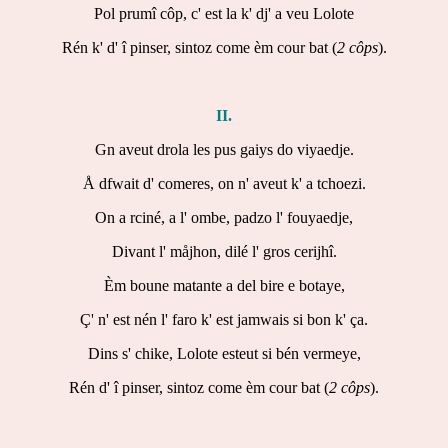
Pol prumî côp, c' est la k' dj' a veu Lolote
Rén k' d' î pinser, sintoz come èm cour bat (
2 côps
).
II.
Gn aveut drola les pus gaiys do viyaedje.
Å dfwait d' comeres, on n' aveut k' a tchoezi.
On a rciné, a l' ombe, padzo l' fouyaedje,
Divant l' måjhon, dilé l' gros cerijhî.
Èm boune matante a del bire e botaye,
Ç' n' est nén l' faro k' est jamwais si bon k' ça.
Dins s' chike, Lolote esteut si bén vermeye,
Rén d' î pinser, sintoz come èm cour bat (
2 côps
).