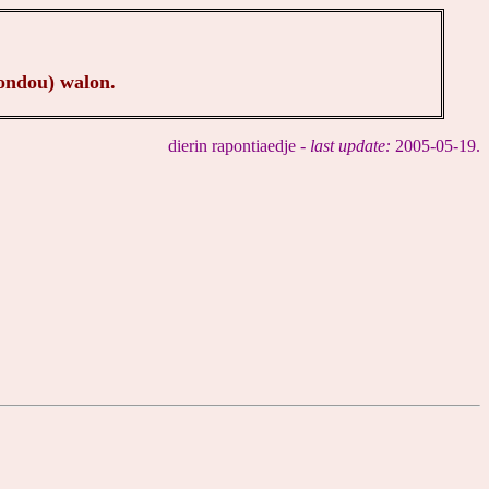
fondou) walon.
dierin rapontiaedje -
last update:
2005-05-19.