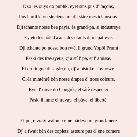
Dzo les ouys do publik, eyet sins pus d' façons,
Pus hardi k' on sincieus, mi dji ståre mes tchansons.
Dji tchante nosse bea payis, ès grand-pa, si industreye
Ey eto les hôts-fwaits des efants di m' patreye.
Dji tchante po nosse bon rwè, li grand Yopôl Prumî
Paski des travayeus, ç' a stî l' pa, et l' amisse.
Et do ringne di s' gårçon, dj' a bistoké l' avnowe.
Ci-la minténrè bén nosse drapea d' troes coleurs,
Eyet l' ouve do Congrès, el sårè respecter
Pask' il inme el travay, el påye, el liberté.
Et pu, e vraiy walon, come pårléve mi grand-mere
Dj' a fwait bén des coplets; asteure pus d' ene comere