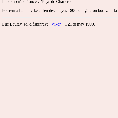
Il a eto scrît, e francès, "Pays de Charleroi".
Po rivni a lu, il a viké al fén des anêyes 1800, et i gn a on boulvård
Luc Baufay, sol djåspinreye "
Viker
", li 21 di may 1999.