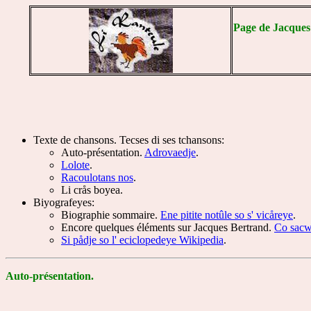
Page de Jacques 
Texte de chansons.
Tecses di ses tchansons:
Auto-présentation.
Adrovaedje
.
Lolote
.
Racoulotans nos
.
Li crås boyea.
Biyografeyes:
Biographie sommaire.
Ene pitite notûle so s' vicåreye
.
Encore quelques éléments sur Jacques Bertrand.
Co sacwa
Si pådje so l' eciclopedeye Wikipedia
.
Auto-présentation.