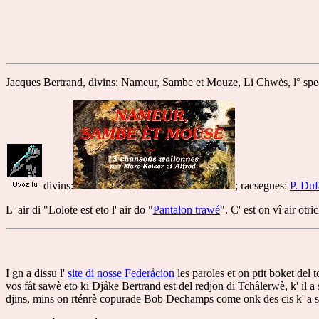
Jacques Bertrand, divins: Nameur, Sambe et Mouze, Li Chwès, l° spec
divins:
; racsegnes:
P. Du
L' air di "Lolote est eto l' air do "
Pantalon trawé
". C' est on vî air ot
I gn a dissu l'
site di nosse Federåcion
les paroles et on ptit boket del 
vos fåt sawè eto ki Djåke Bertrand est del redjon di Tchålerwè, k' il 
djins, mins on rténrè copurade Bob Dechamps come onk des cis k' a st