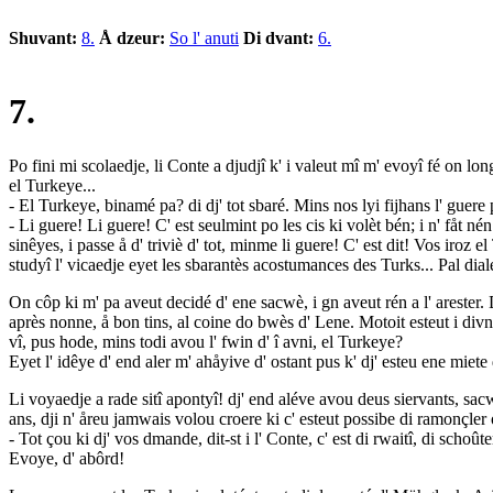
Shuvant:
8.
Å dzeur:
So l' anuti
Di dvant:
6.
7
.
Po fini mi scolaedje, li Conte a djudjî k' i valeut mî m' evoyî fé on lon
el Turkeye...
- El Turkeye, binamé pa? di dj' tot sbaré. Mins nos lyi fijhans l' guer
- Li guere! Li guere! C' est seulmint po les cis ki volèt bén; i n' fåt
sinêyes, i passe å d' triviè d' tot, minme li guere! C' est dit! Vos iroz el
studyî l' vicaedje eyet les sbarantès acostumances des Turks... Pal diale
On côp ki m' pa aveut decidé d' ene sacwè, i gn aveut rén a l' arester. D
après nonne, å bon tins, al coine do bwès d' Lene. Motoit esteut i di
vî, pus hode, mins todi avou l' fwin d' î avni, el Turkeye?
Eyet l' idêye d' end aler m' ahåyive d' ostant pus k' dj' esteu ene miete
Li voyaedje a rade sitî apontyî! dj' end aléve avou deus siervants, sacwa
ans, dji n' åreu jamwais volou croere ki c' esteut possibe di ramonçler o
- Tot çou ki dj' vos dmande, dit-st i l' Conte, c' est di rwaitî, di schoût
Evoye, d' abôrd!