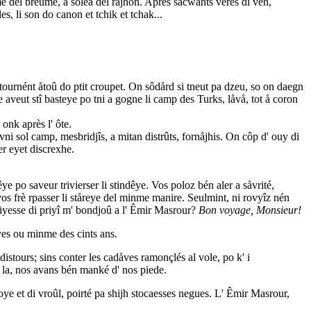
me del breume, å solea del råjhon. Après sacwants veres di vén,
es, li son do canon et tchik et tchak...
és tournént åtoû do ptit croupet. On sôdård si tneut pa dzeu, so on daegn
le aveut stî basteye po tni a gogne li camp des Turks, låvå, tot å coron
 onk après l' ôte.
vni sol camp, mesbridjîs, a mitan distrûts, fornåjhis. On côp d' ouy di
er eyet discrexhe.
e po saveur trivierser li stindêye. Vos poloz bén aler a såvrité,
 vos frè rpasser li ståreye del minme manire. Seulmint, ni rovyîz nén
ntiyesse di priyî m' bondjoû a l' Êmir Masrour?
Bon voyage, Monsieur!
êyes ou minme des cints ans.
 distours; sins conter les cadåves ramonçlés al vole, po k' i
rs la, nos avans bén manké d' nos piede.
soye et di vroûl, poirté pa shijh stocaesses negues. L' Êmir Masrour,