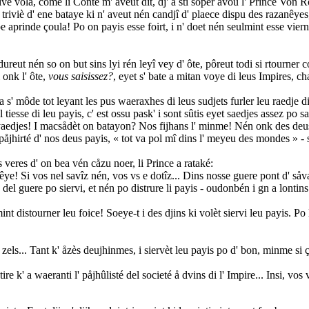
vé vola, come li Conte m' aveut dit, dj' a stî soper avou l' Prince Von 
triviè d' ene bataye ki n' aveut nén candjî d' plaece dispu des razanêyes
doe aprinde çoula! Po on payis esse foirt, i n' doet nén seulmint esse viern
odureut nén so on but sins lyi rén leyî vey d' ôte, pôreut todi si rtourner c
 onk l' ôte,
vous saisissez?
, eyet s' bate a mitan voye di leus Impires, c
s' môde tot leyant les pus waeraxhes di leus sudjets furler leu raedje di
iesse di leu payis, c' est ossu pask' i sont sûtis eyet saedjes assez po sav
iyaedjes! I macsådèt on batayon? Nos fijhans l' minme! Nén onk des deus
 påjhirté d' nos deus payis, « tot va pol mî dins l' meyeu des mondes » - 
 veres d' on bea vén cåzu noer, li Prince a rataké:
êye! Si vos nel savîz nén, vos vs e dotîz... Dins nosse guere pont d' så
 del guere po siervi, et nén po distrure li payis - oudonbén i gn a lontins
int distourner leu foice! Soeye-t i des djins ki volèt siervi leu payis. Po
 zels... Tant k' åzès deujhinmes, i siervèt leu payis po d' bon, minme si ç'
tire k' a waeranti l' påjhûlisté del societé å dvins di l' Impire... Insi, vo