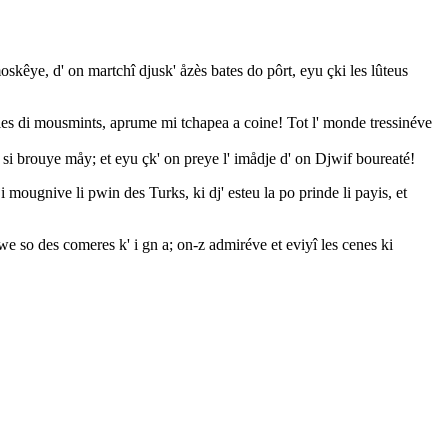
moskêye, d' on martchî djusk' åzès bates do pôrt, eyu çki les lûteus
droles di mousmints, aprume mi tchapea a coine! Tot l' monde tressinéve
' si brouye måy; et eyu çk' on preye l' imådje d' on Djwif boureaté!
 mougnive li pwin des Turks, ki dj' esteu la po prinde li payis, et
inwe so des comeres k' i gn a; on-z admiréve et eviyî les cenes ki