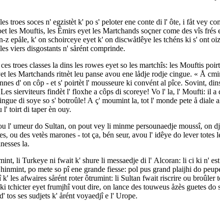
les troes soces n' egzistèt k' po s' peloter ene conte di l' ôte, i fåt vey 
voet les Mouftis, les Êmirs eyet les Martchands soçner come des vîs frés e
-z epåle, k' on schoirceye eyet k' on discwåtlêye les tchéns ki s' ont oi
; les viers disgostants n' sårént comprinde.
s troes classes la dins les rowes eyet so les martchîs: les Mouftis poirt
yet les Martchands ritnèt leu panse avou ene lådje rodje cingue. « Å cminç
es d' on côp - et s' poirtèt l' mousseure ki convént al pîce. Sovint, din
s sierviteurs findèt l' floxhe a côps di scoreye! Vo l' la, l' Moufti: il a
ingue di soye so s' botroûle! A ç' moumint la, tot l' monde pete å dial
l' toirt di taper èn ouy.
r ou l' umeur do Sultan, on pout vey li minme persounaedje moussî, on 
es, ou des vetès marones - tot ça, bén seur, avou l' idêye do lever totes 
inesses la.
mint, li Turkeye ni fwait k' shure li messaedje di l' Alcoran: li ci ki n' 
eujhinmint, po mete so pî ene grande fiesse: pol pus grand plaijhi do peupe
k' les afwaires sårént roter ôtrumint: li Sultan fwait riscrire ou broûler tos
u ki tchicter eyet frumjhî vout dire, on lance des touweus åzès guetes do s
d' tos ses sudjets k' årént voyaedjî e l' Urope.