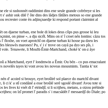
come ele si rashonnèt raddimint dins ene seule grande cofréreye si les
t s' ashir onk dilé l' ôte dins des lådjes fåtûles metous so ene grande
zou recrester conte èn adjinçnaedje ki respond portant clairmint al
èt on djaene turban, ene bole di lokes deus côps pus grosse ki leu
mint, on pinse », a dju sicrît. Mins on n' î croet nén lontins: cåzu tos
s l' floxhe, on voet aprotchî on djaene turban ki hosse pa dzeu les
 des bleuwès marones! Pu, s' i s' trove on cayå pa dzo ses pîs, i
e al vole. Tenawete, li Moufti-Êmir-Martchand, choké k' on-z åye
djoû a Martchand, eyet l' londmwin a Êmir. Ou bén - co pus emacralant
les novelès tayes ki vont avou les noveas mousmints. Tantia k' tot
est nén d' acoird si brouye, eyet broûlrè sol plaece do martchî divant
, li ci k' a stî condåné a esse broûlé serè sgoslé divant! Avou tote si
 les lives ki vnèt di l' etrindjî; si li scrijheu, metans, a oizou prétinde
crijheu; on lzî promet l' paradis s' i macsådèt l' messaedjî do Diale; po