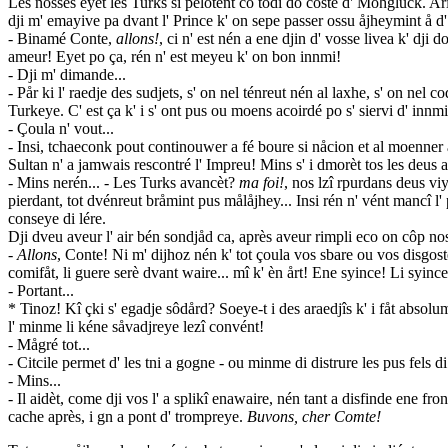
Les nosses eyet les Turks si pelotént co todi do costé d' Möhgluck. Ari
dji m' emayive pa dvant l' Prince k' on sepe passer ossu åjheymint å d' 
- Binamé Conte,
allons!
, ci n' est nén a ene djin d' vosse livea k' dji 
ameur! Eyet po ça, rén n' est meyeu k' on bon innmi!
- Dji m' dimande...
- Pår ki l' raedje des sudjets, s' on nel ténreut nén al laxhe, s' on nel c
Turkeye. C' est ça k' i s' ont pus ou moens acoirdé po s' siervi d' innmi
- Çoula n' vout...
- Insi, tchaeconk pout continouwer a fé boure si nåcion et al moenner a 
Sultan n' a jamwais rescontré l' Impreu! Mins s' i dmorèt tos les deus al t
- Mins nerén... - Les Turks avancèt?
ma foi!
, nos lzî rpurdans deus v
pierdant, tot dvénreut bråmint pus målåjhey... Insi rén n' vént mancî l'
conseye di lére.
Dji dveu aveur l' air bén sondjåd ca, après aveur rimpli eco on côp nos
-
Allons
, Conte! Ni m' dijhoz nén k' tot çoula vos sbare ou vos disgost
comifåt, li guere serè dvant waire... mî k' èn årt! Ene syince! Li syince
- Portant...
* Tinoz! Kî çki s' egadje sôdård? Soeye-t i des araedjîs k' i fåt absolum
l' minme li kéne såvadjreye lezî convént!
- Mågré tot...
- Citcile permet d' les tni a gogne - ou minme di distrure les pus fels di
- Mins...
- Il aidèt, come dji vos l' a splikî enawaire, nén tant a disfinde ene fron
cache après, i gn a pont d' trompreye.
Buvons, cher Comte!