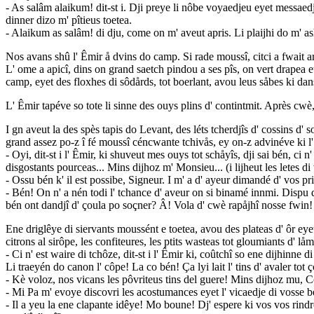
- As salâm alaikum! dit-st i. Dji preye li nôbe voyaedjeu eyet messaedjî
dinner dizo m' pîtieus toetea.
- Alaikum as salâm! di dju, come on m' aveut apris. Li plaijhi do m' ashi
Nos avans shû l' Êmir å dvins do camp. Si rade moussî, citci a fwait ares
L' ome a apicî, dins on grand saetch pindou a ses pîs, on vert drapea et 
camp, eyet des floxhes di sôdårds, tot boerlant, avou leus såbes ki dans
L' Êmir tapéve so tote li sinne des ouys plins d' contintmit. Après cwè, 
I gn aveut la des spès tapis do Levant, des léts tcherdjîs d' cossins d' 
grand assez po-z î fé moussî céncwante tchivås, ey on-z advinéve ki l' 
- Oyi, dit-st i l' Êmir, ki shuveut mes ouys tot schåyîs, dji sai bén, ci 
disgostants pourceas... Mins dijhoz m' Monsieu... (i lijheut les letes 
- Ossu bén k' il est possibe, Signeur. I m' a d' ayeur dimandé d' vos pr
- Bén! On n' a nén todi l' tchance d' aveur on si binamé innmi. Dispu 
bén ont dandjî d' çoula po soçner? Â! Vola d' cwè rapåjhî nosse fwin!
Ene driglêye di siervants moussént e toetea, avou des plateas d' ôr eyet 
citrons al sirôpe, les confiteures, les ptits wasteas tot gloumiants d' l
- Ci n' est waire di tchôze, dit-st i l' Êmir ki, coûtchî so ene dijhinne 
Li traeyén do canon l' côpe! La co bén! Ça lyi lait l' tins d' avaler tot ço
- Kè voloz, nos vicans les pôvriteus tins del guere! Mins dijhoz mu, Co
- Mi Pa m' evoye discovri les acostumances eyet l' vicaedje di vosse b
- Il a yeu la ene clapante idêye! Mo boune! Dj' espere ki vos vos rindro