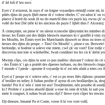
d' åd foû d' leu soce.
Eyet s' il avizreut, ås ouys d' on loigne voyaedjeu etrindjî come mi, ki 
ptitès djins do payis fjhèt mene di s' voleur ribeler. C' est adon k' on 
plaece å boird do souk (li no do martchî dins ces payis la), ewou çk' on
volté do bon Diè (téle ki les sincieus do payis l' lijhèt dins l' Alcoran)
Å cminçmint, on pinse k' on såreut rconoxhe åjheymint les mimbes di ce
tiesse; les Êmirs ont des lådjès bleuwès marones ki s' gonflèt å vint; e
les Mouftis, les Êmirs eyet les Martchands djouwèt so deus ou troes sinn
tiesses des djins do peupe. « Tins! On Moufti! », pinse-t on. Berwete! Le
berlondje, si bodene si soleve ene miete, cwè çk' on voet? Ene rodje c
discovrou insi tote si wårdurôbe, fwait condåner tos les cis k' årént yeu 
Mwints côps, ces djins la sont co pus maléns: shuvant l' coleur do ci
- des Êmirs k' i gn a poirtèt des djaenes turbans, ou des bleuwès cingu
l' monde s' î piede - aprume li voyaedje ki n' est nén afaiti a totes ces f
Eyet si l' peupe ni s' soleve nén, c' est co po troes ôtès råjhons: prumir
d' broûler en infier; li Sultan profite d' ayeur di ces broûlaedjes la, d
famile! Por li n' nén s' sinti tot seu! Troejhinmint, nén possibe di sondjî 
ki l' Profete s' a polou abaxhî djusk' a esse èn ome di tchår, ki sait ço
mete li cougnet, li sultan fwait ossu råyî l' linwe eyet côper les mwins 
Dji dmeure, binamé Pa et Conte, vosse fi ki vos voet voltî,