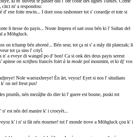
Rohye, ki m' duveut fé passer did l' ôte costé des lignes Turkes. Come
, citci m' a respondou:
é d' ene foite mwin... I doet ossu rashonner tot s' coraedje et tote si
onte li tiesse do payis... Noste Impreu el sait ossu bén ki l' Sultan del
hal a Möhgluck.
ns on tchamp bén aborné... Bén seur, tot ça ni s' a måy dit platezak; li
eur tot ça sins l' criyî.
 n' a eveye di wangnî po d' bon! Ca si onk des deus payis sereut
s' apinse on scrijheu francès foirt
à la mode
pol moumint, et ki dj' vos
vadjreye! Nole waeraxhreye! Èn årt, veyoz! Eyet si nos l' situdians
 k' on nel freut pus!
 les prumîs, nén mezåjhe do dire ki l' guere est boune, puski tot
 n' est nén del manire k' i croeyèt...
s veyoz k' i n' si fåt nén rtourner! tot l' monde trove a Möhgluck çou k' i