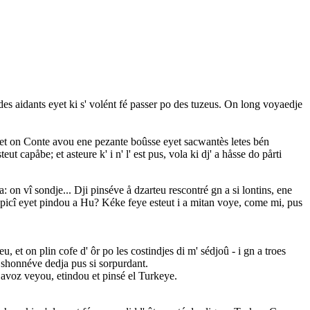
t des aidants eyet ki s' volént fé passer po des tuzeus. On long voyaedje
te, et on Conte avou ene pezante boûsse eyet sacwantès letes bén
eut capåbe; et asteure k' i n' l' est pus, vola ki dj' a håsse do pårti
a: on vî sondje... Dji pinséve å dzarteu rescontré gn a si lontins, ene
apicî eyet pindou a Hu? Kéke feye esteut i a mitan voye, come mi, pus
, et on plin cofe d' ôr po les costindjes di m' sédjoû - i gn a troes
mi shonnéve dedja pus si sorpurdant.
vos avoz veyou, etindou et pinsé el Turkeye.