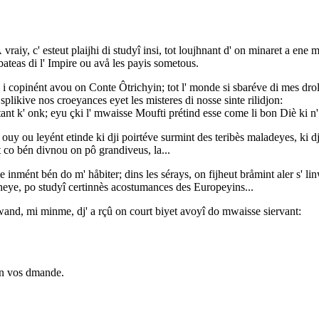
vraiy, c' esteut plaijhi di studyî insi, tot loujhnant d' on minaret a ene 
bateas di l' Impire ou avå les payis sometous.
r k' i copinént avou on Conte Ôtrichyin; tot l' monde si sbaréve di mes 
likive nos croeyances eyet les misteres di nosse sinte rilidjon:
ostant k' onk; eyu çki l' mwaisse Moufti prétind esse come li bon Diè ki n
uy ou leyént etinde ki dji poirtéve surmint des teribès maladeyes, ki dji
ut co bén divnou on pô grandiveus, la...
le inmént bén do m' håbiter; dins les sérays, on fijheut bråmint aler s' l
tcheye, po studyî certinnès acostumances des Europeyins...
cwand, mi minme, dj' a rçû on court biyet avoyî do mwaisse siervant:
 On vos dmande.