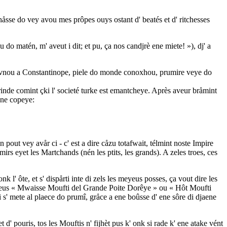
u håsse do vey avou mes prôpes ouys ostant d' beatés et d' ritchesses
 do matén, m' aveut i dit; et pu, ça nos candjrè ene miete! »), dj' a
s avnou a Constantinope, piele do monde conoxhou, prumire veye do
prinde comint çki l' societé turke est emantcheye. Après aveur bråmint
 ene copeye:
 pout vey avår ci - c' est a dire cåzu totafwait, télmint noste Impire
mirs eyet les Martchands (nén les ptits, les grands). A zeles troes, ces
 l' ôte, et s' dispårti inte di zels les meyeus posses, ça vout dire les
tot seus « Mwaisse Moufti del Grande Poite Dorêye » ou « Hôt Moufti
di s' mete al plaece do prumî, gråce a ene boûsse d' ene sôre di djaene
et d' pouris, tos les Mouftis n' fijhèt pus k' onk si rade k' ene atake vént