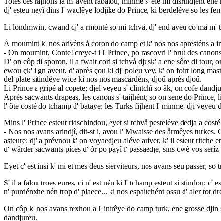
Totes ces råjhons la m' avént rabatou, minme s' ele mi disrindjént ene
dj' esteu neyî dins l' waclêye lodjike do Prince, ki berdeléve so les feme
Li londmwin, cwand dj' a rmonté so mi tchvå, dj' end aveu co må m' t
Å moumint k' nos arivéns å coron do camp et k' nos nos apresténs a int
- On moumint, Conte! creye-t i l' Prince, po rascovri l' brut des canons
D' on côp di sporon, il a fwait cori si tchvå djusk' a ene sôre di tour,
ewou çk' i gn aveut, d' après çou ki dj' poleu vey, k' on foirt long mas
del plate sitindêye wice ki nos nos mascårdéns, djoû après djoû.
Li Prince a gripé al copete; djel veyeu s' clintchî so åk, on cofe dandju
Après sacwants drapeas, les canons s' taijhént; so on sene do Prince, l
l' ôte costé do tchamp d' bataye: les Turks fijhént l' minme; dji veyeu 
Mins l' Prince esteut ridschindou, eyet si tchvå pesteléve dedja a cost
- Nos nos avans arindjî, dit-st i, avou l' Mwaisse des årmêyes turkes. 
asteure: dj' a prévnou k' on voyaedjeu aléve ariver, k' il esteut ritch
d' wårder sacwants pîces d' ôr po payî l' passaedje, sins cwè vos serîz
Eyet c' est insi k' mi et mes deus sierviteurs, nos avans seu passer, so
S' il a falou troes eures, ci n' est nén ki l' tchamp esteut si stindou; c
n' purdénxhe nén trop d' plaece... ki nos espaitchént ossu d' aler tot 
On côp k' nos avans rexhou a l' intrêye do camp turk, ene grosse djin s'
dandjureu.