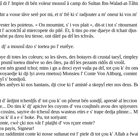
 di l' Impire di bén voleur moussî å camp do Sultan Ibn-Walad-at-Tâhir - 
r a vosse tåve serè por mi, et n' frè ki s' radjouter a m' oneur ki vos m'
ter les poirteus. « On moumint, s' i vos plait », dit-st i tot s' ritourna
l' acrotchî al miercopete do pilé. Et, li tins po ene djaeye di tchair djus 
ént pa dzeu leu tiesse, ont dåré pa drî les tchvås.
dj' a moussî dzo s' toetea po l' eurêye.
soye di totes les coleurs; so les tåves, des botayes di crustal taeyî, rimp
prumî toetea dinéve so des ôtes, pa drî les pezants ridôs di vroûl.
n' est nén grand tchoi; mins i gn a droci eyet vaila pa drî, tot çou k' èn o
di voyaedje ki dji lyi aveu rmetou) Monsieu l' Conte Von Altburg, comint
iyî s' bondjoû.
des anêyes ki nos hantans, dji croe ki l' amisté a skepyî eter nos deus.
d' årdjint tcherdjîs d' tot çou k' on pôreut bén sondjî, apresté al leccion
åme... Do tins k' dj' apicive les coyons d' vea coujhnés avou des spiyeures
di cossins, sayive do tchessî deus wasteas etirs e s' trape dedja plinne... M
u k' il a e s' boke. Pu, tot soriyant:
nte, cwè çki nos våt l' plaijhi d' vos rçure enute?
ea payis, Signeur!
z raddimint conte ki nosse sultanat est l' piele di tot çou k' Allah a fw