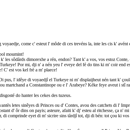
g voyaedje, come c' esteut l' môde di ces trevéns la, inte les cis k' avén
e pol moumint!
 nén k' les sôdårds dimorexhe a rén, endon? Tant k' a vos, vos estoz Con
 Turkeye! Por mi, dji n' a nén yeu l' eveye del fé do tins ki m' coir end est
! C' est vos kel frè a m' plaece!
i pus, l' idêye di voyaedjî el Turkeye ni m' displaijheut nén tant k' çoul
vnou martchand a Constantinope ou e l' Arabeye? Kéke feye aveut i stî r
 disgosté do hanter les cekes des tuzeus.
ntès letes sinêyes di Princes ou d' Contes, avou des catchets di l' Impreu
stant d' ôr dins on payis; asteure, afaiti k' dj' esteu al ritchesse, ça n' 
er, di comprinde eyet di m' sicrire sins tårdjî tot, dji di bén: tot çou ki 