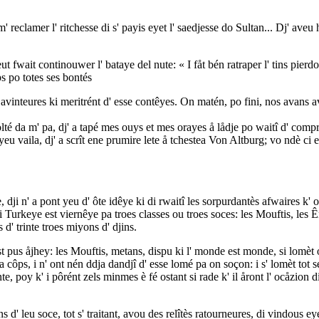
m' reclamer l' ritchesse di s' payis eyet l' saedjesse do Sultan... Dj' ave
 fwait continouwer l' bataye del nute: « I fåt bén ratraper l' tins pierdou
s po totes ses bontés
avinteures ki meritrént d' esse contêyes. On matén, po fini, nos avan
volté da m' pa, dj' a tapé mes ouys et mes orayes å lådje po waitî d' com
 veyeu vaila, dj' a scrît ene prumire lete å tchestea Von Altburg; vo ndè ci
i n' a pont yeu d' ôte idêye ki di rwaitî les sorpurdantès afwaires k' on
 li Turkeye est viernêye pa troes classes ou troes soces: les Mouftis, les Ê
 d' trinte troes miyons d' djins.
 pus åjhey: les Mouftis, metans, dispu ki l' monde est monde, si lomèt onk
Pa côps, i n' ont nén ddja dandjî d' esse lomé pa on soçon: i s' lomèt 
te, poy k' i pôrént zels minmes è fé ostant si rade k' il åront l' ocåzion 
ns d' leu soce, tot s' traitant, avou des relîtès ratourneures, di vindous ey