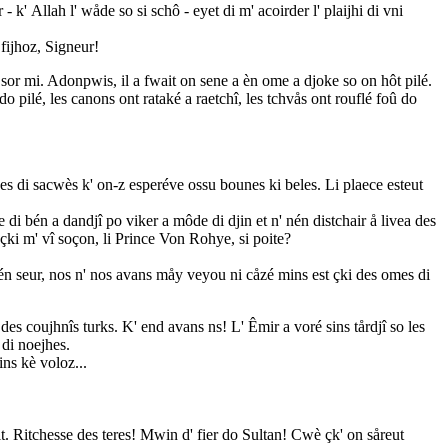
k' Allah l' wåde so si schô - eyet di m' acoirder l' plaijhi di vni
 fijhoz, Signeur!
nt sor mi. Adonpwis, il a fwait on sene a èn ome a djoke so on hôt pilé.
do pilé, les canons ont rataké a raetchî, les tchvås ont rouflé foû do
leyes di sacwès k' on-z esperéve ossu bounes ki beles. Li plaece esteut
me di bén a dandjî po viker a môde di djin et n' nén distchair å livea des
 çki m' vî soçon, li Prince Von Rohye, si poite?
 Bén seur, nos n' nos avans måy veyou ni cåzé mins est çki des omes di
 des coujhnîs turks. K' end avans ns! L' Êmir a voré sins tårdjî so les
 di noejhes.
ins kè voloz...
ait. Ritchesse des teres! Mwin d' fier do Sultan! Cwè çk' on såreut