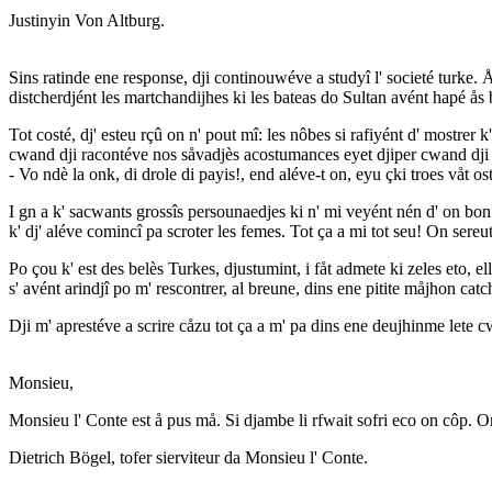
Justinyin Von Altburg.
Sins ratinde ene response, dji continouwéve a studyî l' societé turke. Å 
distcherdjént les martchandijhes ki les bateas do Sultan avént hapé ås 
Tot costé, dj' esteu rçû on n' pout mî: les nôbes si rafiyént d' mostre
cwand dji racontéve nos såvadjès acostumances eyet djiper cwand dji sp
- Vo ndè la onk, di drole di payis!, end aléve-t on, eyu çki troes våt 
I gn a k' sacwants grossîs persounaedjes ki n' mi veyént nén d' on bon o
k' dj' aléve comincî pa scroter les femes. Tot ça a mi tot seu! On sere
Po çou k' est des belès Turkes, djustumint, i fåt admete ki zeles eto, el
s' avént arindjî po m' rescontrer, al breune, dins ene pitite måjhon ca
Dji m' aprestéve a scrire cåzu tot ça a m' pa dins ene deujhinme lete 
Monsieu,
Monsieu l' Conte est å pus må. Si djambe li rfwait sofri eco on côp.
Dietrich Bögel, tofer sierviteur da Monsieu l' Conte.