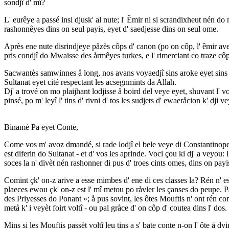
sondjî d' mî?
L' eurêye a passé insi djusk' al nute; l' Êmir ni si scrandixheut nén do 
rashonnêyes dins on seul payis, eyet d' saedjesse dins on seul ome.
Après ene nute disrindjeye påzès côps d' canon (po on côp, l' êmir aveut
pris condjî do Mwaisse des årmêyes turkes, e l' rimerciant co traze côp
Sacwantès samwinnes å long, nos avans voyaedjî sins aroke eyet sins 
Sultanat eyet cité respectant les acsegnmints da Allah.
Dj' a trové on mo plaijhant lodjisse å boird del veye eyet, shuvant l' 
pinsé, po m' leyî l' tins d' rivni d' tos les sudjets d' ewaeråcion k' dji
Binamé Pa eyet Conte,
Come vos m' avoz dmandé, si rade lodjî el bele veye di Constantinope, dj
est diferin do Sultanat - et d' vos les aprinde. Voci çou ki dj' a veyou:
soces la n' divèt nén rashonner di pus d' troes cints omes, dins on payis
Comint çk' on-z arive a esse mimbes d' ene di ces classes la? Rén n' est
plaeces ewou çk' on-z est l' mî metou po råvler les çanses do peupe. 
des Priyesses do Ponant »; å pus sovint, les ôtes Mouftis n' ont rén con
metå k' i veyèt foirt voltî - ou pal gråce d' on côp d' coutea dins l' dos.
Mins si les Mouftis passèt voltî leu tins a s' bate conte n-on l' ôte å dvi