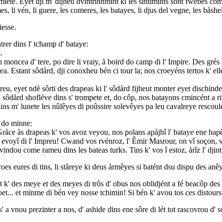
 miete. Eyet dji m' dijheu dvintrinnmint ki les sintimints sont fwebes co
s, li vén, li guere, les comeres, les batayes, li djus del vegne, les båshel
iesse.
rer dins l' tchamp d' bataye:
.
 on moncea d' tere, po dire li vraiy, å boird do camp di l' Impire. Des gr
tea. Estant sôdård, dji conoxheu bén ci tour la; nos croeyéns tertos k' el
reu, eyet ndè sôrti des drapeas ki l' sôdård fijheut monter eyet dischinde
i sôdård shofléve dins s' trompete et, do côp, nos batayons cmincént a ri
dins m' lunete les nûlêyes di poûssire solevêyes pa leu cavalreye rescoul
é do minne:
Gråce ås drapeas k' vos avoz veyou, nos polans apåjhî l' bataye ene hapêy
e et evoyî di l' Impreu! Cwand vos rvénroz, l' Êmir Masrour, on vî soçon,
 vindou come rameu dins les bateas turks. Tins k' vos î estoz, årîz l' dji
 troes eures di tins, li ståreye ki deus årmêyes si batént dsu dispu des an
' est k' des meye et des meyes di trôs d' obus nos oblidjént a fé beacôp des
droet... et minme di bén vey nosse tchimin! Si bén k' avou tos ces distou
 a vnou prezinter a nos, d' ashide dins ene sôre di lét tot rascovrou d' 