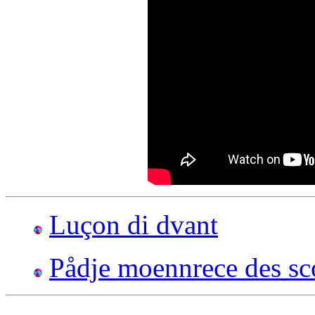
Luçon di dvant
Pådje moennrece des sc