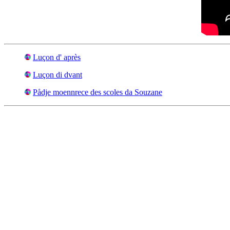
Luçon d' après
Luçon di dvant
Pådje moennrece des scoles da Souzane