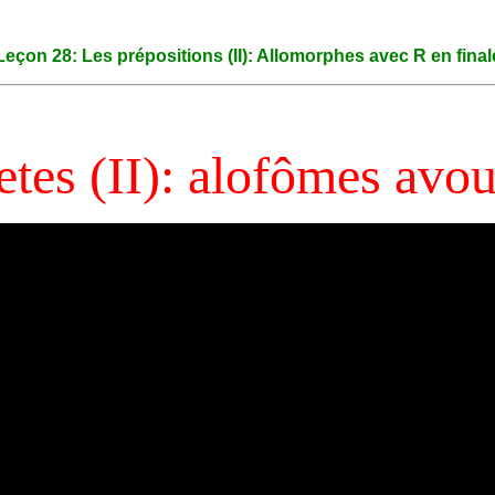
Leçon 28: Les prépositions (II): Allomorphes avec R en final
tes (II): alofômes avo