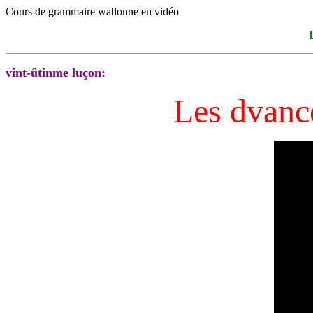
Cours de grammaire wallonne en vidéo
vint-ûtinme luçon:
Les dvance