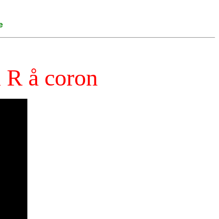
e
u R å coron