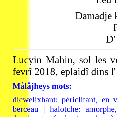
Damadje ki
D'
Lucyin Mahin, sol les vo
fevrî 2018, eplaidî dins l
Målåjheys mots:
dicwelixhant: périclitant, en v
berceau | halotche: amorphe,