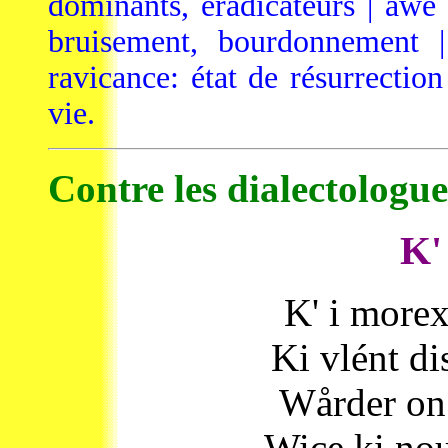
dominants, éradicateurs | awè
bruisement, bourdonnement | 
ravicance: état de résurrection 
vie.
Contre les dialectologue
K'
K' i morex
Ki vlént di
Wårder on
Wice ki nou