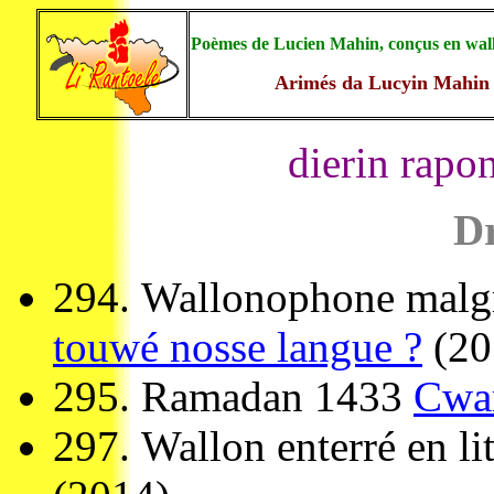
Poèmes de Lucien Mahin, conçus en wall
Arimés da Lucyin Mahin a
dierin rapo
Dr
294.
Wallonophone malgr
touwé nosse langue ?
(20
295.
Ramadan 1433
Cwa
297.
Wallon enterré en lit