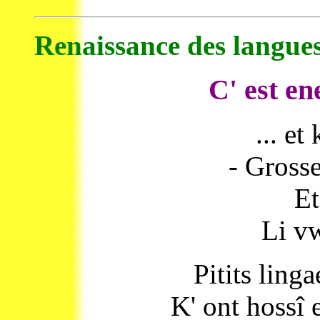
Renaissance des langue
C' est en
... et
- Grosse
Et
Li v
Pitits ling
K' ont hossî e