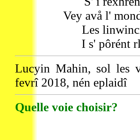
S' i rexhrén
Vey avå l' monde
Les linwinci
I s' pôrént 
Lucyin Mahin, sol les v
fevrî 2018, nén eplaidî
Quelle voie choisir?