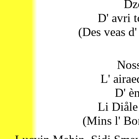
Dzo
D' avri 
(Des veas d' 
Noss
L' airae
D' è
Li Diåle
(Mins l' Bo