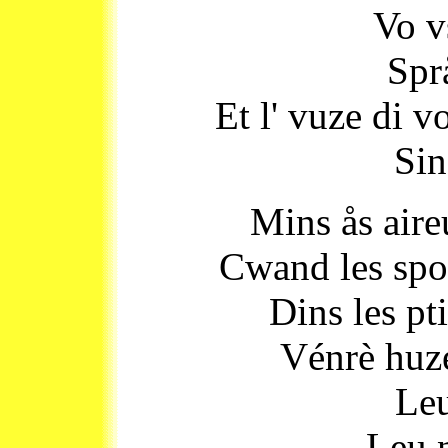
Vo v
Språ
Et l' vuze di v
Sin
Mins ås aire
Cwand les spot
Dins les pt
Vénrè huze
Leu
Leu 