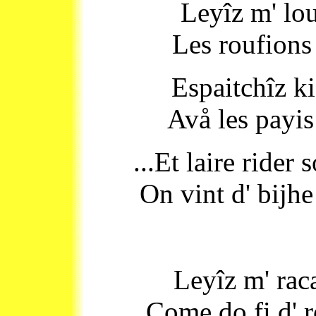
Leyîz m' lou
Les roufions 
Espaitchîz ki
Avå les payis 
...Et laire rider
On vint d' bijh
Leyîz m' rac
Come do fi d' 