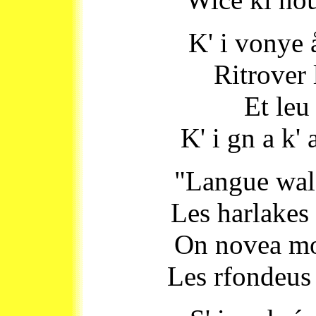
K' i vonye 
Ritrover
Et leu
K' i gn a k' 
"Langue walo
Les harlakes 
On novea mot
Les rfondeus 