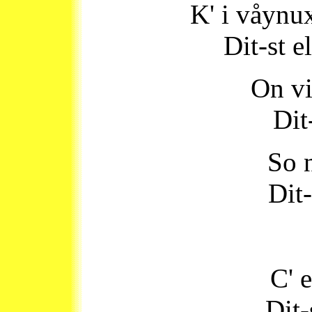
K' i våynu
Dit-st 
On vi
Dit
So n
Dit-
C' 
Dit-