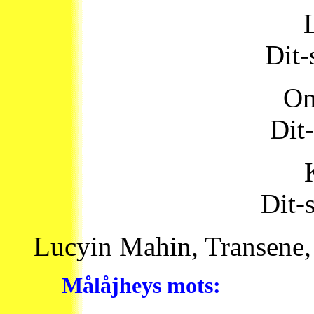
L
Dit-
On
Dit-
Dit-
Lucyin Mahin, Transene, 
Målåjheys mots: