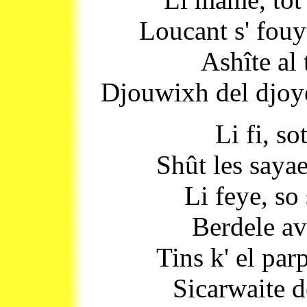
Loucant s' fouy
Ashîte al 
Djouwixh del djoye 
Li fi, s
Shût les saya
Li feye, so 
Berdele av
Tins k' el pa
Sicarwaite d