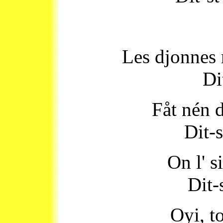
Les djonnes n
Di
Fåt nén d
Dit-
On l' si
Dit-
Oyi, t