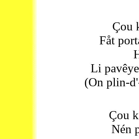
Çou k
Fåt port
H
Li pavêye 
(On plin-d'
Çou k'
Nén p