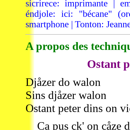
sicrirece: imprimante | em
éndjole: ici: "bécane" (ord
smartphone | Tonton: Jeann
A propos des techniq
Ostant p
Djåzer do walon
Sins djåzer walon
Ostant peter dins on v
Ca pus çk' on cåze 