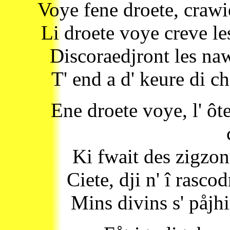
Voye fene droete, crawi
Li droete voye creve le
Discoraedjront les naw
T' end a d' keure di c
Ene droete voye, l' ôt
Ki fwait des zigzon
Ciete, dji n' î rascod
Mins divins s' påjhi