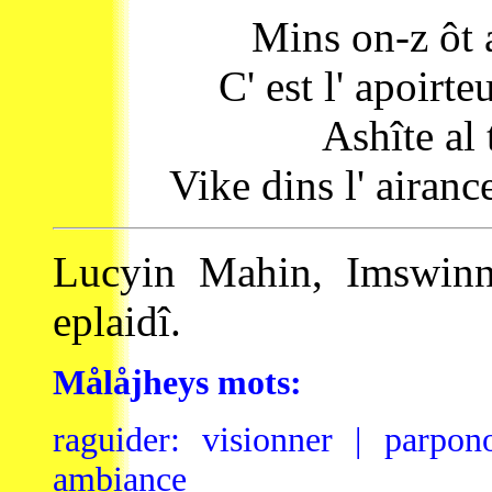
Mins on-z ôt a
C' est l' apoirte
Ashîte al 
Vike dins l' airanc
Lucyin Mahin, Imswinn
eplaidî.
Målåjheys mots:
raguider: visionner | parpono
ambiance