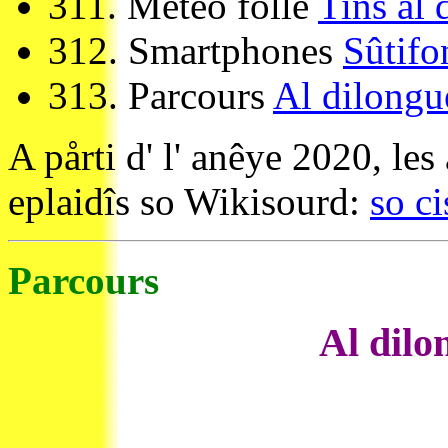
311.
Météo folle
Tins al 
312.
Smartphones
Sûtifo
313.
Parcours
Al dilongu
A pårti d' l' anêye 2020, le
eplaidîs so Wikisourd:
so c
Parcours
Al dilo