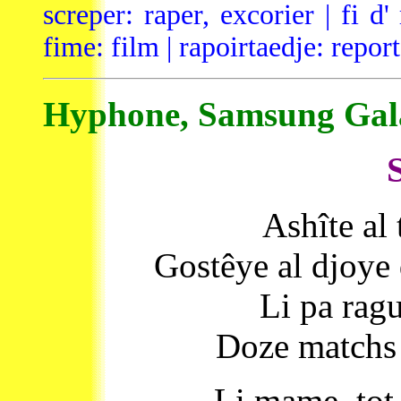
screper: raper, excorier | fi d'
fime: film | rapoirtaedje: repor
Hyphone, Samsung Gala
Ashîte al 
Gostêye al djoye 
Li pa ragu
Doze matchs d
Li mame, tot 