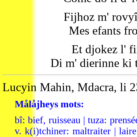
Fijhoz m' rovyî
Mes efants fro
Et djokez l' f
Di m' dierinne ki 
Lucyin Mahin, Mdacra, li 2
Målåjheys mots:
bî: bief, ruisseau | tuza: prens
v. k(i)tchiner: maltraiter | laire