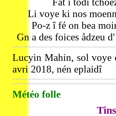
Fåt i todi tchoe
Li voye ki nos moennr
Po-z î fé on bea moir
Gn a des foices ådzeu d'
Lucyin Mahin, sol voye d
avri 2018, nén eplaidî
Météo folle
Tins