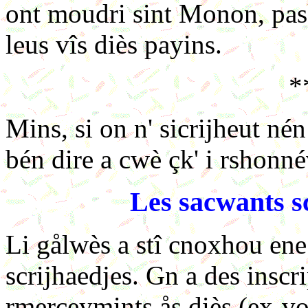
ont moudri sint Monon, pask'
leus vîs diès payins.
*
Mins, si on n' sicrijheut nén
bén dire a cwè çk' i rshonné
Les sacwants sc
Li gålwès a stî cnoxhou ene
scrijhaedjes. Gn a des inscr
rmerceymints ås diès (ex-vo