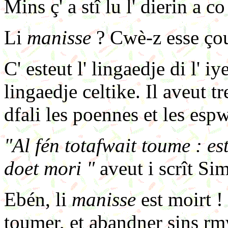
Mins ç' a stî lu l' dierin a co
Li
manisse
? Cwè-z esse çou
C' esteut l' lingaedje di l' iy
lingaedje celtike. Il aveut tr
dfali les poennes et les espw
"Al fén totafwait toume : es
doet mori "
aveut i scrît Si
Ebén, li
manisse
est moirt ! 
toumer, et abandner sins rmw