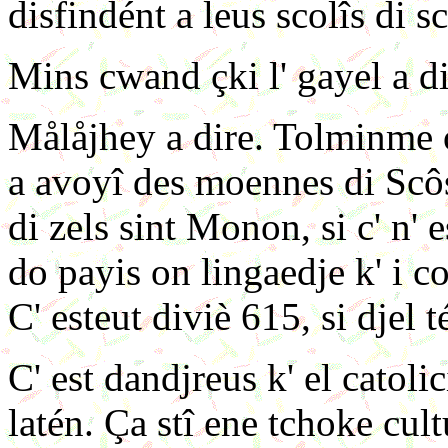
disfindént a leus scolîs di sc
Mins cwand çki l' gayel a d
Målåjhey a dire. Tolminme 
a avoyî des moennes di Sc
di zels sint Monon, si c' n' 
do payis on lingaedje k' i c
C' esteut diviè 615, si djel 
C' est dandjreus k' el catoli
latén. Ça stî ene tchoke cult