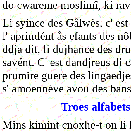
do cwareme moslimî, ki rava
Li syince des Gålwès, c' est
l' aprindént ås efants des n
ddja dit, li dujhance des dru
savént. C' est dandjreus di c
prumire guere des lingaedjes
s' amoennéve avou des bansl
Troes alfabets
Mins kimint cnoxhe-t on li 