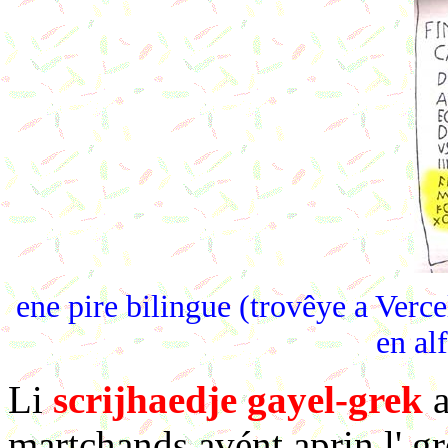
ene pire bilingue (trovêye a Vercell
en alf
Li
scrijhaedje gayel-grek
a
martchands avént aprin l' g