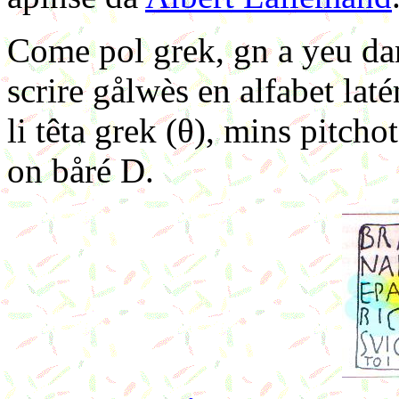
Come pol grek, gn a yeu dan
scrire gålwès en alfabet laté
li têta grek (θ), mins pitchot
on båré D.