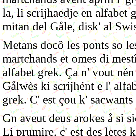
la, li scrijhaedje en alfabe
mitan del Gåle, disk' al Swi
Metans docô les ponts so le
martchands et omes di mestî
alfabet grek. Ça n' vout nén 
Gålwès ki scrijhént e l' alfa
grek. C' est çou k' sacwants
Gn aveut deus arokes å si si
Li prumire, c' est des letes 