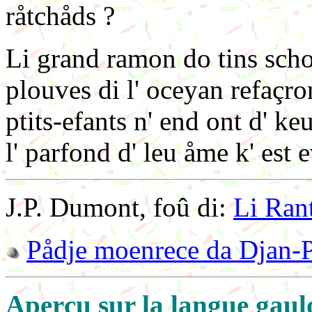
råtchåds ?
Li grand ramon do tins sch
plouves di l' oceyan refaçro
ptits-efants n' end ont d' keu
l' parfond d' leu åme k' est
J.P. Dumont, foû di:
Li Ran
Pådje moenrece da Djan-
Aperçu sur la langue gaulo