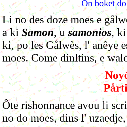
On boket do 
Li no des doze moes e gålwè
a ki
Samon
, u
samonios
, k
ki, po les Gålwès, l' anêye 
moes. Come dinltins, e walon
Noyé
Pårti
Ôte rishonnance avou li scr
no do moes, dins l' uzaedje, 