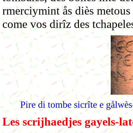
rmerciymint ås diès metous
come vos dirîz des tchapeles
Pire di tombe sicrîte e gålwè
Les scrijhaedjes gayels-lat