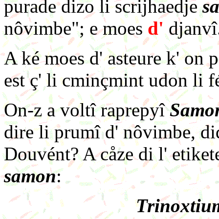
purade dizo li scrijhaedje
s
nôvimbe"; e moes
d'
djanvî
A ké moes d' asteure k' on 
est ç' li cminçmint udon li fé
On-z a voltî raprepyî
Samo
dire li prumî d' nôvimbe, di
Douvént? A cåze di l' etikete 
samon
:
Trinoxtiu