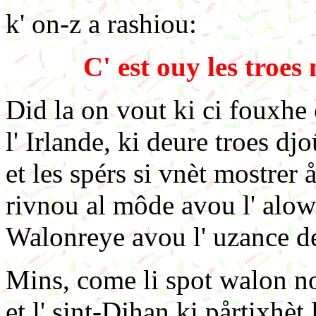
k' on-z a rashiou:
C' est ouy les troes 
Did la on vout ki ci fouxhe 
l' Irlande, ki deure troes djo
et les spérs si vnèt mostrer ås
rivnou al môde avou l' alow
Walonreye avou l' uzance 
Mins, come li spot walon nos
et l' sint-Djhan ki pårtixhèt 