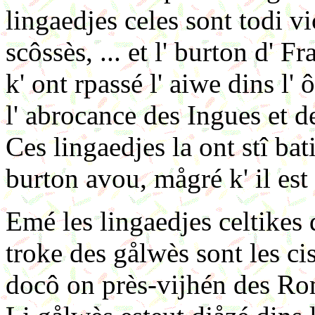
lingaedjes celes sont todi vi
scôssès, ... et l' burton d' F
k' ont rpassé l' aiwe dins l'
l' abrocance des Ingues et 
Ces lingaedjes la ont stî bat
burton avou, mågré k' il est 
Emé les lingaedjes celtikes d
troke des gålwès sont les cis
docô on près-vijhén des Rom