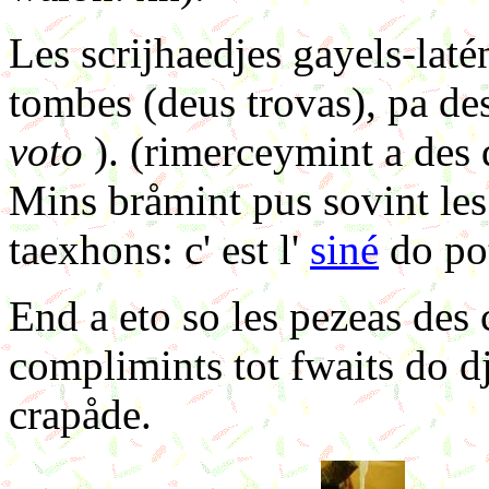
Les scrijhaedjes gayels-latén
tombes (deus trovas), pa des
voto
). (rimerceymint a des d
Mins bråmint pus sovint les 
taexhons: c' est l'
siné
do pot
End a eto so les pezeas des 
complimints tot fwaits do dj
crapåde.