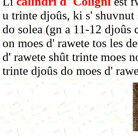
Li
calindrî d' Coligni
est f
u trinte djoûs, ki s' shuvnut
do solea (gn a 11-12 djoûs d
on moes d' rawete tos les d
d' rawete shût trinte moes n
trinte djoûs do moes d' rawe