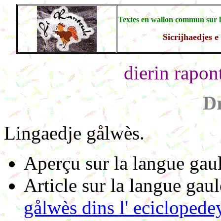
Textes en wallon commun sur les
Sicrijhaedjes e
dierin rapon
Dr
Lingaedje gålwès.
Aperçu sur la langue gaul
Article sur la langue gau
gålwès dins l' eciclopede