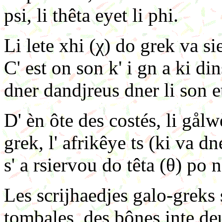
psi, li thêta eyet li phi.
Li lete xhi (χ) do grek va si
C' est on son k' i gn a ki di
dner dandjreus dner li son e
D' èn ôte des costés, li gå
grek, l' afrikêye ts (ki va d
s' a rsiervou do têta (θ) po n
Les scrijhaedjes galo-greks s
tombales, des bônes inte deu