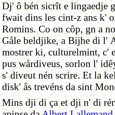
Dj' ô bén sicrît e lingaedje 
fwait dins les cint-z ans k'
Romins. Co on côp, gn a nou
Gåle beldjike, a Bijhe di l'
mostrer ki, culturelmint, c' 
pus wårdiveus, sorlon l' idê
s' diveut nén scrire. Et la k
disk' ås trevéns da sint Mon
Mins dji di ça et dji n' di ré
apinse da
Albert Lallemand