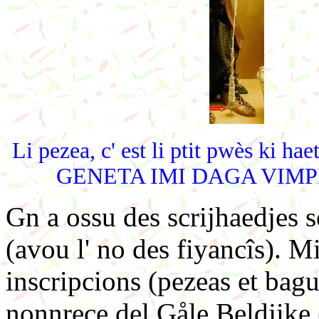
Li pezea, c' est li ptit pwès ki hae
GENETA IMI DAGA VIMPI (dj
Gn a ossu des scrijhaedjes 
(avou l' no des fiyancîs). M
inscripcions (pezeas et bague
nonnrece del Gåle Beldjike 