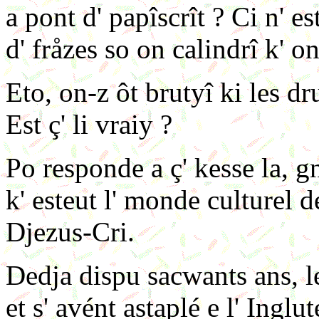
a pont d' papîscrît ? Ci n' e
d' fråzes so on calindrî k' o
Eto, on-z ôt brutyî ki les d
Est ç' li vraiy ?
Po responde a ç' kesse la, g
k' esteut l' monde culturel 
Djezus-Cri.
Dedja dispu sacwants ans, le
et s' avént astaplé e l' Inglute