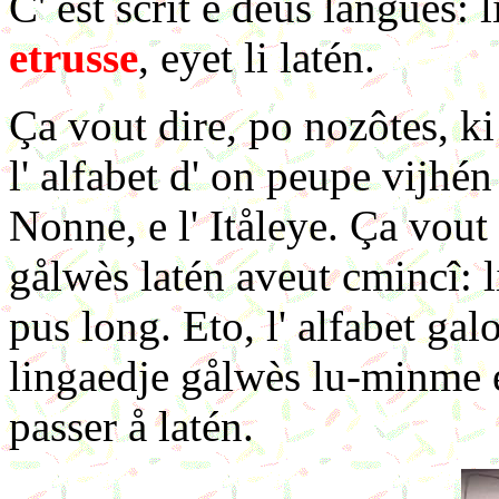
C' est scrît e deus langues:
etrusse
, eyet li latén.
Ça vout dire, po nozôtes, ki
l' alfabet d' on peupe vijhé
Nonne, e l' Itåleye. Ça vout 
gålwès latén aveut cmincî: li
pus long. Eto, l' alfabet ga
lingaedje gålwès lu-minme e
passer å latén.