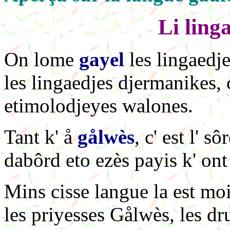
Li ling
On lome
gayel
les lingaedj
les lingaedjes djermanikes,
etimolodjeyes walones.
Tant k' å
gålwès
, c' est l' s
dabôrd eto ezès payis k' on
Mins cisse langue la est moi
les priyesses Gålwès, les dru