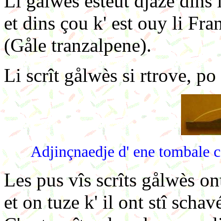
Li gålwès esteut djåzé dins 
et dins çou k' est ouy li Fra
(Gåle tranzalpene).
Li scrît gålwès si rtrove, po
Adjinçnaedje d' ene tombale 
Les pus vîs scrîts gålwès ont
et on tuze k' il ont stî scha