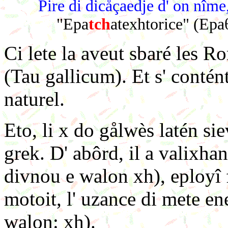
Pire di dicåçaedje d' on nîme
"Epa
tch
atexhtorice" (Epa
Ci lete la aveut sbaré les R
(
Tau gallicum
). Et s' contén
naturel.
Eto, li x do gålwès latén si
grek. D' abôrd, il a valixhanc
divnou e walon xh), eployî f
motoit, l' uzance di mete ene
walon: xh).