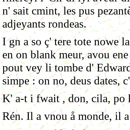
n' sait cmint, les pus pezant
adjeyants rondeas.
I gn a so ç' tere tote nowe l
en on blank meur, avou ene a
pout vey li tombe d' Edward
simpe : on no, deus dates, c' 
K' a-t i fwait , don, cila, po
Rén. Il a vnou å monde, il a v