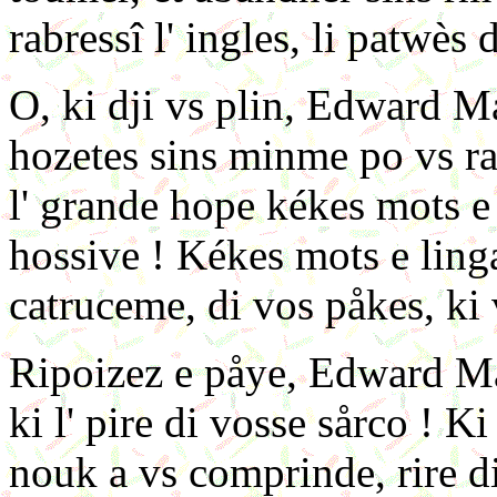
rabressî l' ingles, li patwès 
O, ki dji vs plin, Edward Ma
hozetes sins minme po vs ra
l' grande hope kékes mots e
hossive ! Kékes mots e linga
catruceme, di vos påkes, ki 
Ripoizez e påye, Edward Ma
ki l' pire di vosse sårco ! Ki
nouk a vs comprinde, rire di