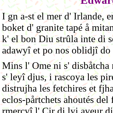
Edward
I gn a-st el mer d' Irlande, 
boket d' granite tapé å mitan
k' el bon Diu strûla inte di 
adawyî et po nos oblidjî do
Mins l' Ome ni s' disbåtcha 
s' leyî djus, i rascoya les p
distrujha les fetchires et fj
eclos-pårtchets ahoutés del
rmercyî l' Cir di lyi aveur d