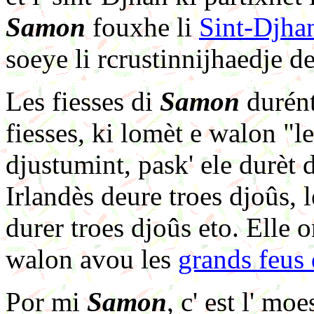
Samon
fouxhe li
Sint-Djha
soeye li rcrustinnijhaedje de
Les fiesses di
Samon
durént
fiesses, ki lomèt e walon "l
djustumint, pask' ele durèt 
Irlandès deure troes djoûs, l
durer troes djoûs eto. Elle 
walon avou les
grands feus 
Por mi
Samon
, c' est l' mo