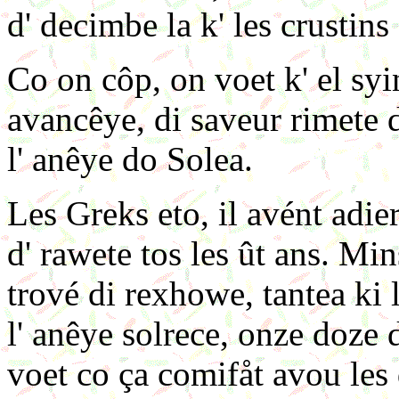
d' decimbe la k' les crustin
Co on côp, on voet k' el syi
avancêye, di saveur rimete 
l' anêye do Solea.
Les Greks eto, il avént adie
d' rawete tos les ût ans. Mi
trové di rexhowe, tantea ki 
l' anêye solrece, onze doze 
voet co ça comifåt avou les