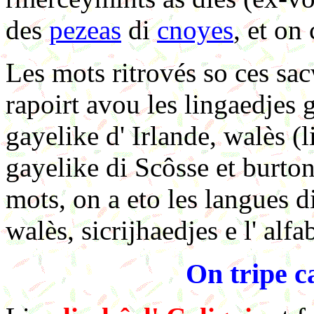
des
pezeas
di
cnoyes
, et on 
Les mots ritrovés so ces sa
rapoirt avou les lingaedjes g
gayelike d' Irlande, walès (
gayelike di Scôsse et burton
mots, on a eto les langues di
walès, sicrijhaedjes e l' alf
On tripe c