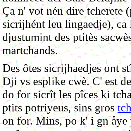
Ça n' vot nén dire tcherete 
sicrijhént leu lingaedje), ca 
djustumint des ptitès sacwès
martchands.
Des ôtes sicrijhaedjes ont st
Dji vs esplike cwè. C' est de
do for sicrît les pîces ki tc
ptits potriyeus, sins gros
tc
on for. Mins, po k' i gn åye 