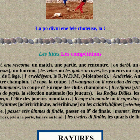
La po divni ene fele choteuse, la !
Les lûtes
Les compétitions
t, ene resconte,
un match, une partie, une rencontre. |
on derbi
, un
], un tournoi. |
les zebes
ou
les gades-a-royes
, les joueurs ou su
urnwa
 de Liège. |
l' erwédéyem
, le R.W.D.M. (Molenbeek). |
Anderlek
, An
être champion. |
li cope
, la coupe. |
li wangneu
ou
li rascodeu del cop
tchampions
, la coupe d' Europe des clubs champions. |
li relijheu
[
rèl
îs do payis
, la sélection nationale (les joueurs). |
les Rodjes Diâles
, le
daegn
, l'élite des joueurs mondiaux. |
li cope do monde
ou
li cope dae
rixhinnes
[acléririchin.ne, aclérihin.ne] ou
les aclairixhåjhes
[
aclérihå
e
e. |
passer ezès 8inmes di finåle
, passer en 8
de finale. |
monter
, êtr
]. |
les cwårts di finåle
, les quarts de fi
ehors, jeté à la porte, balayé au loin