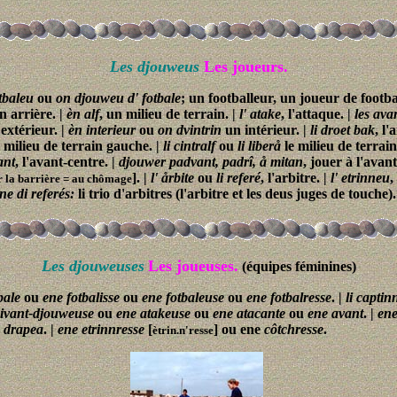
Les djouweus
Les joueurs.
tbaleu
ou
on djouweu d' fotbale
; un footballeur, un joueur de footba
n arrière. |
èn alf
, un milieu de terrain. |
l' atake
, l'attaque. |
les ava
 extérieur. |
èn interieur
ou
on dvintrin
un intérieur. |
li droet bak
, l'
 milieu de terrain gauche. |
li cintralf
ou
li liberå
le milieu de terrain
ant
, l'avant-centre. |
djouwer padvant, padrî, å mitan
, jouer à l'avant
]. |
l' årbite
ou
li referé
, l'arbitre. |
l' etrinneu
,
sur la barrière = au chômage
nne di referés:
li trio d'arbitres (l'arbitre et les deus juges de touche).
Les djouweuses
Les joueuses.
(équipes féminines)
bale
ou
ene fotbalisse
ou
ene fotbaleuse
ou
ene fotbalresse
. |
li captin
divant-djouweuse
ou
ene atakeuse
ou
ene atacante
ou
ene avant
. |
ene
å drapea
. |
ene etrinnresse
[
] ou ene
côtchresse
.
ètrin.n'resse