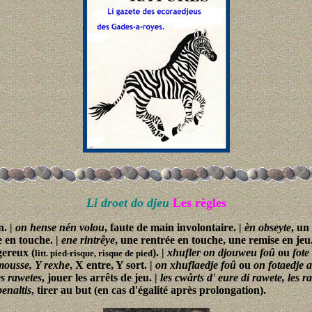
Li droet do djeu
Les règles
n. |
on hense nén volou
, faute de main involontaire. |
èn obseyte
, un
ie en touche. |
ene rintrêye
, une rentrée en touche, une remise en jeu
gereux (
). |
xhufler on djouweu foû
ou
fote
litt. pied-risque, risque de pied
mousse, Y rexhe
, X entre, Y sort. |
on xhuflaedje foû
ou
on fotaedje a
tès rawetes
, jouer les arrêts de jeu. |
les cwårts d' eure di rawete, les r
penaltis
, tirer au but (en cas d'égalité après prolongation).