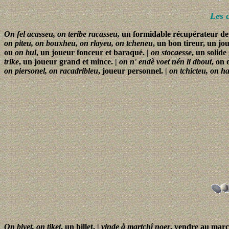
Les 
On fel acasseu, on teribe racasseu,
un formidable récupérateur de 
on piteu, on bouxheu, on rlayeu, on tcheneu
, un bon tireur, un jo
ou
on bul
, un joueur fonceur et baraqué. |
on stocaesse
, un solide
trike
, un joueur grand et mince. |
on n' endè voet nén li dbout
, on 
on piersonel, on racadribleu
, joueur personnel. |
on tchicteu, on h
On biyet, on tiket
, un billet. |
vinde å martchî noer
, vendre au marc