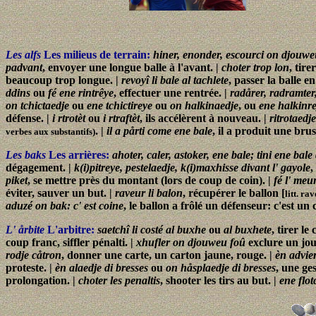
Les alfs
Les milieus de terrain:
hiner, enonder, escourci on djouwe
padvant
, envoyer une longue balle à l'avant. |
choter trop lon
, tire
beaucoup trop longue. |
revoyî li bale al tachlete
, passer la balle en
ddins
ou
fé ene rintrêye
, effectuer une rentrée. |
radårer, radramter,
on tchictaedje
ou
ene tchictireye
ou
on halkinaedje
, ou
ene halkinr
défense. |
i rtrotèt
ou
i rtraftèt
, ils accélèrent à nouveau. |
ritrotaedje
. |
il a pårti come ene bale
, il a produit une bru
verbes aux substantifs)
Les baks
Les arrières:
ahoter, caler, astoker, ene bale; tini ene bale
dégagement. |
k(i)pitreye, pestelaedje, k(i)maxhisse divant l' gayole
,
piket
, se mettre près du montant (lors de coup de coin). |
fé l' meu
éviter, sauver un but. |
raveur li balon
, récupérer le ballon [
litt. ra
aduzé on bak: c' est coine
, le ballon a frôlé un défenseur: c'est un
L' årbite
L'arbitre:
saetchî li costé al buxhe
ou
al buxhete
, tirer le
coup franc, siffler pénalti. |
xhufler on djouweu foû
exclure un jou
rodje cåtron
, donner une carte, un carton jaune, rouge. |
èn advie
proteste. |
èn alaedje di bresses
ou
on håsplaedje di bresses
, une ge
prolongation. |
choter les penaltis
, shooter les tirs au but. |
ene flot