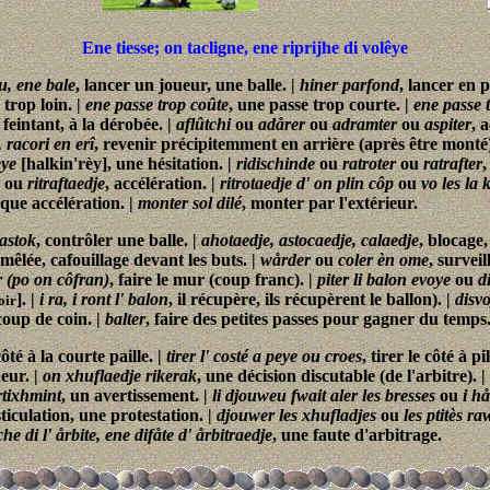
Ene tiesse; on tacligne, ene riprijhe di volêye
u, ene bale
, lancer un joueur, une balle. |
hiner parfond
, lancer en 
r trop loin. |
ene passe trop coûte
, une passe trop courte. |
ene passe t
 feintant, à la dérobée. |
aflûtchi
ou
adårer
ou
adramter
ou
aspiter
, 
 racori en erî
, revenir précipitemment en arrière (après être monté)
eye
[halkin'rèy], une hésitation. |
ridischinde
ou
ratroter
ou
ratrafter
,
ou
ritraftaedje
, accélération. |
ritrotaedje d' on plin côp
ou
vo les la 
sque accélération. |
monter sol dilé
, monter par l'extérieur.
 astok
, contrôler une balle. |
ahotaedje, astocaedje, calaedje
, blocage,
 mêlée, cafouillage devant les buts. |
wårder
ou
coler èn ome
, survei
r (po on côfran)
, faire le mur (coup franc). |
piter li balon evoye
ou
d
]. |
i ra, i ront l' balon
, il récupère, ils récupèrent le ballon). |
disv
voir
 coup de coin. |
balter
, faire des petites passes pour gagner du temps
 côté à la courte paille. |
tirer l' costé a peye ou croes
, tirer le côté à pi
eur. |
on xhuflaedje rikerak
, une décision discutable (de l'arbitre). |
rtixhmint
, un avertissement. |
li djouweu fwait aler les bresses
ou
i h
sticulation, une protestation. |
djouwer les xhufladjes
ou
les ptitès ra
che di l' årbite, ene difåte d' årbitraedje
, une faute d'arbitrage.