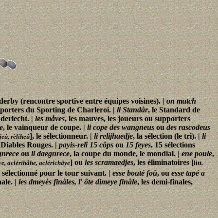
 derby (rencontre sportive entre équipes voisines). |
on match
pporters du Sporting de Charleroi. |
li Standår
, le Standard de
derlecht. |
les måves
, les mauves, les joueurs ou supporters
e
, le vainqueur de coupe. |
li cope des wangneus
ou
des rascodeus
], le sélectionneur. |
li relijhaedje
, la sélection (le tri). |
li
ijeû, rèliheû
s Diables Rouges. |
payis-relî 15 côps
ou
15 feyes
, 15 sélections
gnrece
ou
li daegnrece
, la coupe du monde, le mondial. |
ene poule
,
] ou
les scramaedjes
, les éliminatoires [
ye, aclérihåhe, aclérichâye
litt.
e sélectionné pour le tour suivant. |
esse bouté foû
, ou
esse tapé a
nale. |
les dmeyès finåles, l' ôte dimeye finåle
, les demi-finales,