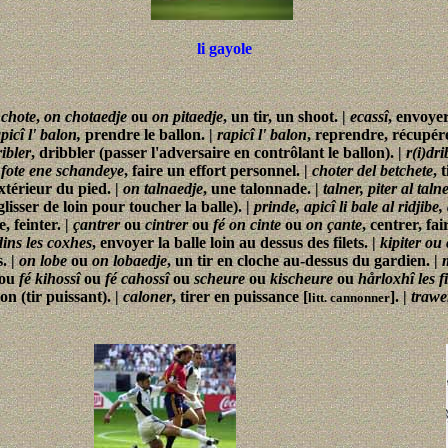
li gayole
 chote
,
on chotaedje
ou
on pitaedje
, un tir, un shoot. |
ecassî
, envoyer
picî l' balon,
prendre le ballon. |
rapicî l' balon
, reprendre, récupére
ribler
, dribbler (passer l'adversaire en contrôlant le ballon). |
r(i)dri
 fote ene schandeye
, faire un effort personnel. |
choter del betchete
, 
extérieur du pied. |
on talnaedje
, une talonnade. |
talner, piter al taln
(glisser de loin pour toucher la balle). |
prinde, apicî li bale al ridjibe,
e, feinter. |
çantrer
ou
cintrer
ou
fé on cinte
ou
on çante
, centrer, fa
 dins les coxhes
, envoyer la balle loin au dessus des filets. |
kipiter ou 
. |
on lobe
ou
on lobaedje
, un tir en cloche au-dessus du gardien. |
ou
fé kihossî
ou
fé cahossî
ou
scheure
ou
kischeure
ou
hårloxhî les fi
on (tir puissant). |
caloner
, tirer en puissance [
]. |
trawe
litt. cannonner