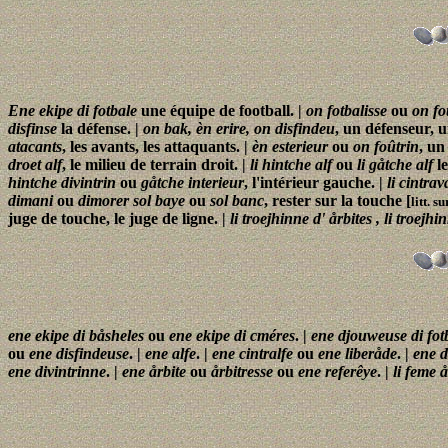
Ene ekipe di fotbale
une équipe de football. |
on fotbalisse
ou
on fo
disfinse
la défense. |
on bak, èn erire, on disfindeu
, un défenseur, u
atacants
, les avants, les attaquants. |
èn esterieur
ou
on foûtrin
, un
droet alf
, le milieu de terrain droit. |
li hintche alf
ou
li gåtche alf
le
hintche divintrin
ou
gåtche interieur
, l'intérieur gauche. |
li cintrav
dimani
ou
dimorer sol baye
ou
sol banc
, rester sur la touche [
litt. 
juge de touche, le juge de ligne. |
li troejhinne d' årbites , li troejhi
ene ekipe di båsheles
ou
ene ekipe di cméres
. |
ene djouweuse di fot
ou
ene disfindeuse
. |
ene alfe
. |
ene cintralfe
ou
ene liberåde
. |
ene 
ene divintrinne
. |
ene årbite
ou
årbitresse
ou
ene referêye
. |
li feme 