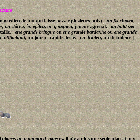
ueurs
n gardien de but qui laisse passer plusieurs buts). |
on fel choteu,
s, on ståreu,
èn epîteu, on gougneu
, joueur agressif. |
on buldozer
aille. |
ene grande bringue
ou
ene grande bardaxhe
ou
ene grande
èn aflûtchant
, un joueur rapide, leste. |
on dribleu
, un dribbleur. |
 plaece, gn a pupont d' plaeces
, il n'y a plus une seule place, il n'y