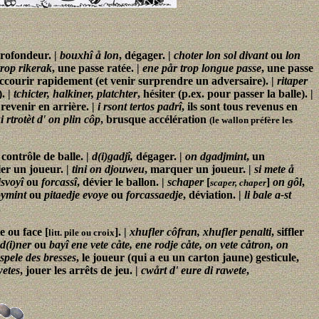
profondeur. |
bouxhî å lon
, dégager. |
choter lon sol divant
ou
lon
rop rikerak
, une passe ratée. |
ene pår trop longue passe
, une passe
accourir rapidement (et venir surprendre un adversaire). |
ritaper
. |
tchicter, halkiner, platchter
, hésiter (p.ex. pour passer la balle). |
 revenir en arrière. |
i rsont tertos padrî
, ils sont tous revenus en
ki rtrotèt d' on plin côp
, brusque accélération
(le wallon préfère les
 contrôle de balle. |
d(i)gadjî,
dégager. |
on dgadjmint
, un
ller un joueur. |
tini on djouweu
, marquer un joueur. |
si mete å
isvoyî
ou
forcassî
, dévier le ballon. |
schaper
[
]
on gôl
,
scaper, chaper
oymint
ou
pitaedje evoye
ou
forcassaedje
, déviation. |
li bale a-st
.
le ou face [
]. |
xhufler côfran, xhufler penalti
, siffler
litt. pile ou croix
d(i)ner
ou
bayî ene vete cåte, ene rodje cåte, on vete cåtron, on
åspele des bresses
, le joueur (qui a eu un carton jaune) gesticule,
wetes
, jouer les arrêts de jeu. |
cwårt d' eure di rawete
,