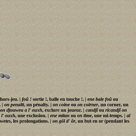
 hors-jeu. |
foû !
sortie !, balle en touche !. |
ene bale foû
ou
. |
on penalti
, un pénalty. |
on coine
ou
on coirner
, un corner, un
 on djouweu a l' ouxh
, exclure un joueur. |
candjî
ou
ricandjî on
 l' ouxh
, une exclusion. |
ene mitan
ou
on time
, une mi-temps. |
al
awetes
, les prolongations. |
on gôl d' ôr
, un but en or (pendant les