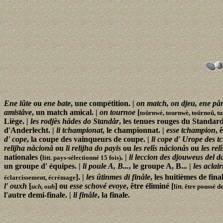
Ene lûte
ou
ene bate
, une compétition. |
on match, on djeu, ene pår
amiståve
, un match amical. |
on tournoe
[
toûrnwè, tournwè, toûrnoû, t
Liège. |
les rodjès hådes do Standår
, les tenues rouges du Standard
d'Anderlecht. |
li tchampionat
, le championnat. |
esse tchampion
, 
d' cope
, la coupe des vainqueurs de coupe. |
li cope d' Urope des 
relijha nåcionå
ou
li relijha do payis
ou
les relîs nåcionås
ou
les rel
nationales (
. |
li leccion des djouweus del 
litt. pays-sélectionné 15 fois)
un groupe d' équipes. |
li poule A, B...
, le groupe A, B... |
les aclai
]. |
les ûtinmes di finåle
, les huitièmes de final
éclarcissement, écrémage
l' ouxh
[
] ou
esse schové evoye
, être éliminé [
uch, ouh
litt. être poussé d
l'autre demi-finale. |
li finåle
, la finale.