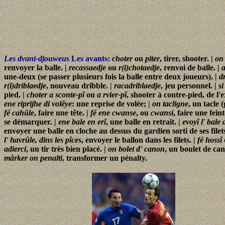
Les dvant-djouweus
Les avants:
choter
ou
piter
, tirer, shooter. |
on
renvoyer la balle. |
recassaedje
ou
r(i)chotaedje
, renvoi de balle. |
a
une-deux (se passer plusieurs fois la balle entre deux joueurs). |
d
r(i)driblaedje
, nouveau dribble. |
racadriblaedje
, jeu personnel. |
si
pied. |
choter a sconte-pî
ou
a rvier-pî
, shooter à contre-pied, de l'
ene riprijhe di volêye
: une reprise de volée; |
on tacligne
, un tacle 
fé cahûle
, faire une tête. |
fé ene cwanse
, ou
cwansi
, faire une feint
se démarquer. |
ene bale en erî
, une balle en retrait. |
evoyî l' bale
envoyer une balle en cloche au dessus du gardien sorti de ses filets
l' havrûle, dins les pîces
, envoyer le ballon dans les filets. |
fé hossî
adierci
, un tir très bien placé. |
on bolet d' canon
, un boulet de can
mårker on penalti
, transformer un pénalty.