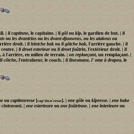
ll. |
li captinne
, le capitaine. | li
gôl
ou
kîp
, le gardien de but. |
li
nts
ou
les dvantrins
ou
les dvant-djouweus
, ou
les atakeus
ou
arrière droit. |
li hintche bak
ou
li gåtche bak
, l'arrière gauche. |
li
 centre. |
li droet esterieur
ou
li droet foûtrin
, l'extérieur droit. |
li
, à l'arrière, en milieu de terrain. |
on replaeçant
, un remplaçant. |
li côtche
, l'entraîneur, le coach. |
li linesmane, l' ome å drapea
, le
ne
ou
captinnresse
[
]. |
ene gôle
ou
kîpresse
. |
ene bake
cap'tin.n'resse
 cintravant
. |
ene esterieure
ou
ene foûtrinne
. |
ene interieure
ou