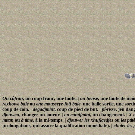
On côfran
, un coup franc, une faute. |
on hense
, une faute de mai
rexhowe bale
ou
ene mousseye-foû bale
, une balle sortie, une sort
coup de coin. |
degadjmint
, coup de pied de but. |
pî-risse
, jeu dan
djouweu
, changer un joueur. |
on candjmint
, un changement. |
X 
mitan
ou
å time
, à la mi-temps. |
djouwer les xhuflaedjes
ou
les pti
prolongations, qui assure la qualification immédiate). |
choter les 