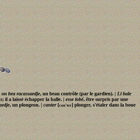
|
on bea racassaedje
, un beau contrôle (par le gardien). |
Li bale
ns
; il a laissé échapper la balle. |
esse lobé
, être surpris par une
aedje
, un plongeon. |
canter
[
] plonger, s'étaler dans la boue
can'ter