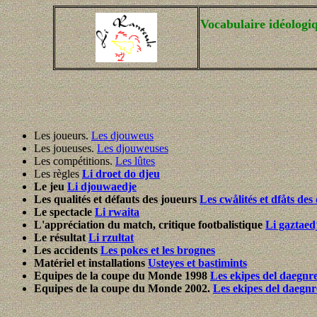
Vocabulaire idéologiq
Les joueurs.
Les djouweus
Les joueuses.
Les djouweuses
Les compétitions.
Les lûtes
Les règles
Li droet do djeu
Le jeu
Li djouwaedje
Les qualités et défauts des joueurs
Les cwålités et dfåts de
Le spectacle
Li rwaita
L'appréciation du match, critique footbalistique
Li gaztaedj
Le résultat
Li rzultat
Les accidents
Les pokes et les brognes
Matériel et installations
Usteyes et bastimints
Equipes de la coupe du Monde 1998
Les ekipes del daegnr
Equipes de la coupe du Monde 2002.
Les ekipes del daegnr