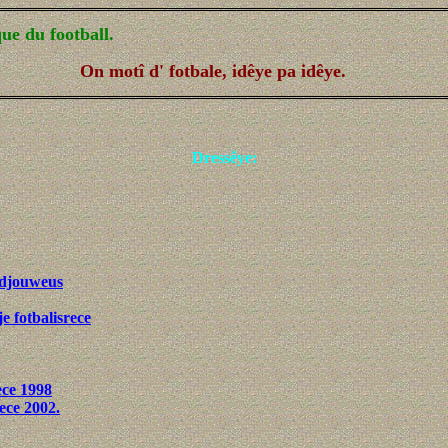
ue du football.
On motî d' fotbale, idêye pa idêye.
Dressêye:
s djouweus
e fotbalisrece
ece 1998
ece 2002.