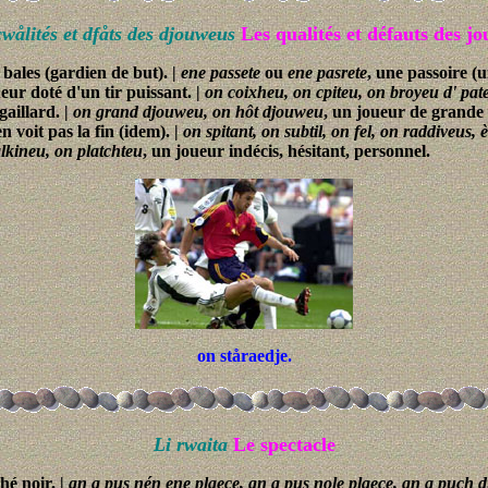
cwålités et dfåts des djouweus
Les qualités et défauts des jo
bales (gardien de but). |
ene passete
ou
ene pasrete
, une passoire (u
ueur doté d'un tir puissant. |
on coixheu, on cpiteu, on broyeu d' pate
 gaillard. |
on grand djouweu, on hôt djouweu
, un joueur de grande t
en voit pas la fin (idem). |
on spitant, on subtil, on fel, on raddiveus, 
alkineu, on platchteu
, un joueur indécis, hésitant, personnel.
on ståraedje.
Li rwaita
Le spectacle
hé noir. |
gn a pus nén ene plaece, gn a pus nole plaece,
gn a puch di