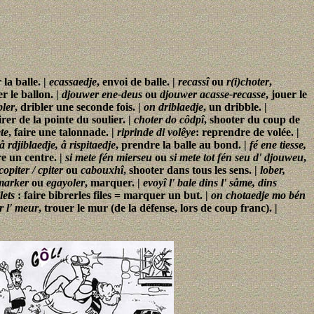
 la balle. |
ecassaedje
, envoi de balle. |
recassî
ou
r(i)choter
,
r le ballon. |
djouwer ene-deus
ou
djouwer acasse-recasse
, jouer le
bler
, dribler une seconde fois. |
on driblaedje
, un dribble. |
tirer de la pointe du soulier. |
choter do côdpî
, shooter du coup de
ete
, faire une talonnade. |
riprinde di volêye
: reprendre de volée. |
 å rdjiblaedje, å rispitaedje
, prendre la balle au bond. |
fé ene tiesse,
ire un centre. |
si mete fén mierseu
ou
si mete tot fén seu d' djouweu
,
copiter / cpiter
ou
cabouxhî
, shooter dans tous les sens. |
lober,
marker
ou
egayoler
, marquer. |
evoyî l' bale dins l' såme, dins
lets
: faire bibrerles files = marquer un but. |
on chotaedje mo bén
r l' meur
, trouer le mur (de la défense, lors de coup franc). |