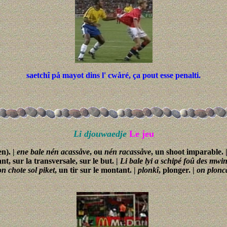
saetchî på mayot dins l' cwåré, ça pout esse penalti.
Li djouwaedje
Le jeu
en). |
ene bale nén acassåve
, ou
nén racassåve
, un shoot imparable. 
nt, sur la transversale, sur le but. |
Li bale lyi a schipé foû des mwi
on chote sol piket
, un tir sur le montant. |
plonkî
, plonger. |
on plonc