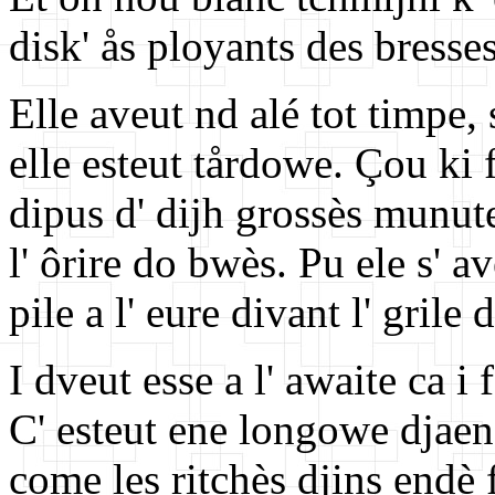
disk' ås ployants des bresses
Elle aveut nd alé tot timpe, 
elle esteut tårdowe. Çou ki 
dipus d' dijh grossès munutes
l' ôrire do bwès. Pu ele s' a
pile a l' eure divant l' grile 
I dveut esse a l' awaite ca i f
C' esteut ene longowe djaen
come les ritchès djins endè f