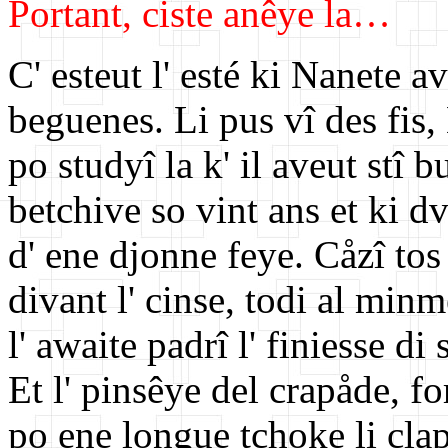
Portant, ciste anêye la…
C' esteut l' esté ki Nanete a
beguenes. Li pus vî des fis
po studyî la k' il aveut stî 
betchive so vint ans et ki dv
d' ene djonne feye. Cåzî tos
divant l' cinse, todi al minm
l' awaite padrî l' finiesse di
Et l' pinsêye del crapåde, f
po ene longue tchoke li cla