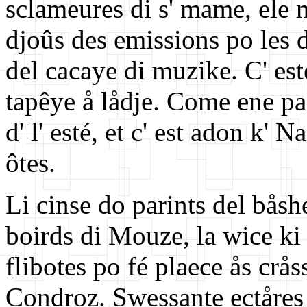
sclameures di s' mame, ele me
djoûs des emissions po les d
del cacaye di muzike. C' est
tapêye å lådje. Come ene pas
d' l' esté, et c' est adon k'
ôtes.
Li cinse do parints del båshe
boirds di Mouze, la wice ki
flibotes po fé plaece ås cråss
Condroz. Swessante ectåres 