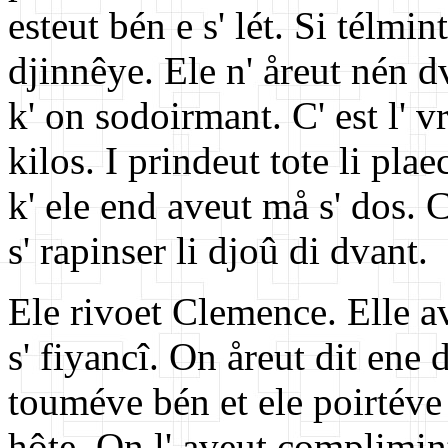
esteut bén e s' lét. Si télmin
djinnêye. Ele n' åreut nén d
k' on sodoirmant. C' est l' v
kilos. I prindeut tote li plae
k' ele end aveut må s' dos. C'
s' rapinser li djoû di dvant.
Ele rivoet Clemence. Elle av
s' fiyancî. On åreut dit ene
touméve bén et ele poirtéve
hôte. On l' aveut complimint