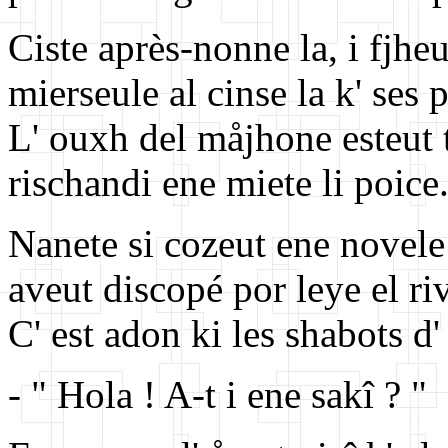
Ciste après-nonne la, i fjheu
mierseule al cinse la k' ses
L' ouxh del måjhone esteut t
rischandi ene miete li poice
Nanete si cozeut ene novele
aveut discopé por leye el ri
C' est adon ki les shabots d
- " Hola ! A-t i ene sakî ? "