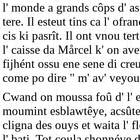
l' monde a grands côps d' a
tere. Il esteut tins ca l' ofra
cis ki pasrît. Il ont vnou ter
l' caisse da Mårcel k' on av
fijhént ossu ene sene di creu
come po dire " m' av' veyou 
Cwand on moussa foû d' l' 
moumint esblawtêye, acsûte 
cligna des ouys et waita l' f
l' bati. Tot çoula shonnéve dr