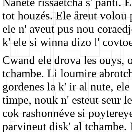
Nanete rissaetcha s' panti. 
tot houzés. Ele åreut volou
ele n' aveut pus nou coraedj
k' ele si winna dizo l' covtoe
Cwand ele drova les ouys, on
tchambe. Li loumire abrotch
gordenes la k' ir al nute, el
timpe, nouk n' esteut seur l
cok rashonnéve si poytereye 
parvineut disk' al tchambe. 