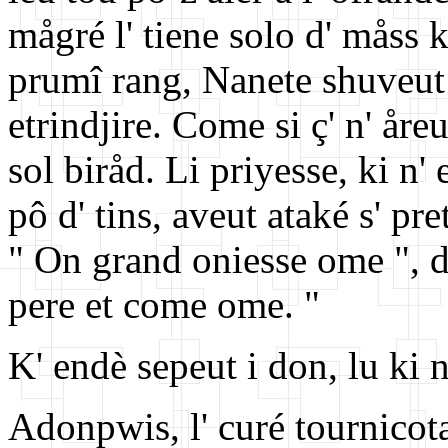
mågré l' tiene solo d' måss 
prumî rang, Nanete shuveut
etrindjire. Come si ç' n' åre
sol biråd. Li priyesse, ki n' 
pô d' tins, aveut ataké s' pr
" On grand oniesse ome ", d
pere et come ome. "
K' endè sepeut i don, lu ki 
Adonpwis, l' curé tournicot