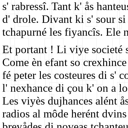
s' rabressî. Tant k' ås hante
d' drole. Divant ki s' sour 
tchapurné les fiyancîs. Ele 
Et portant ! Li viye societé s
Come èn efant so crexhince 
fé peter les costeures di s' 
l' nexhance di çou k' on a l
Les viyès dujhances alént ås
radios al môde herént dvins 
breyådes di noveas tchanteu