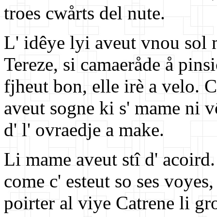
troes cwårts del nute.
L' idêye lyi aveut vnou sol 
Tereze, si camaeråde å pins
fjheut bon, elle irè a velo.
aveut sogne ki s' mame ni vô
d' l' ovraedje a make.
Li mame aveut stî d' acoird. 
come c' esteut so ses voyes, 
poirter al viye Catrene li gro