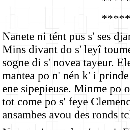
****
****
Nanete ni tént pus s' ses dj
Mins divant do s' leyî toumer
sogne di s' novea tayeur. Ele
mantea po n' nén k' i prinde 
ene sipepieuse. Minme po ouy
tot come po s' feye Clemence
ansambes avou des ronds tc