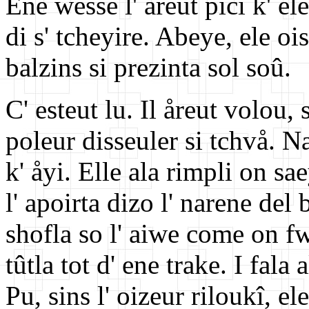
Ene wesse l' åreut picî k' el
di s' tcheyire. Abeye, ele ois
balzins si prezinta sol soû.
C' esteut lu. Il åreut volou, s
poleur disseuler si tchvå. N
k' åyi. Elle ala rimpli on sa
l' apoirta dizo l' narene del 
shofla so l' aiwe come on fw
tûtla tot d' ene trake. I fal
Pu, sins l' oizeur riloukî, el