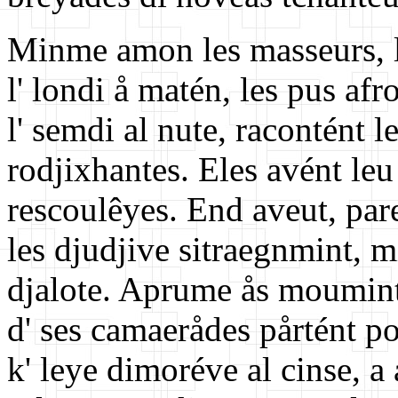
Minme amon les masseurs, l
l' londi å matén, les pus afr
l' semdi al nute, racontént l
rodjixhantes. Eles avént leu 
rescoulêyes. End aveut, paret
les djudjive sitraegnmint, m
djalote. Aprume ås moumints
d' ses camaerådes pårtént po
k' leye dimoréve al cinse, a