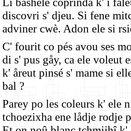
Li båshele coprinda k' i fale
discovri s' djeu. Si fene m
adviner cwè. Adon ele si rsi
C' fourit co pés avou ses m
di s' pus gåy, ca ele voleut 
k' åreut pinsé s' mame si ell
bal ?
Parey po les coleurs k' ele n
tchoezixha ene lådje rodje 
Et on noû blanc tchmijhî k' 