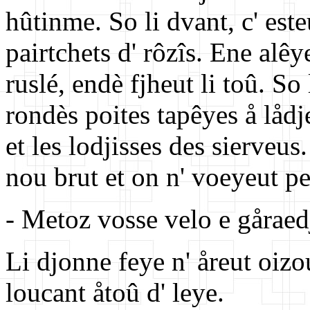
hûtinme. So li dvant, c' es
pairtchets d' rôzîs. Ene alê
ruslé, endè fjheut li toû. So
rondès poites tapêyes å lådje
et les lodjisses des sierveu
nou brut et on n' voeyeut p
- Metoz vosse velo e gåraedj
Li djonne feye n' åreut oizo
loucant åtoû d' leye.