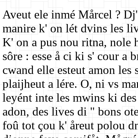
Aveut ele inmé Mårcel ? Dj'
manire k' on lét dvins les l
K' on a pus nou ritna, nole h
sôre : esse å ci ki s' cour a
cwand elle esteut amon les s
plaijheut a lére. O, ni vs ma
leyént inte les mwins ki des 
adon, des lives di " bons ote
foû tot çou k' åreut polou d