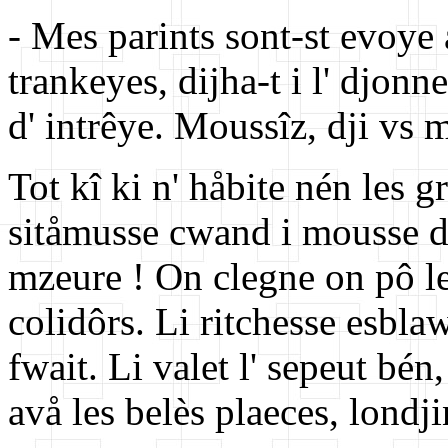
- Mes parints sont-st evoye a
trankeyes, dijha-t i l' djonn
d' intrêye. Moussîz, dji vs 
Tot kî ki n' håbite nén les 
sitåmusse cwand i mousse div
mzeure ! On clegne on pô l
colidôrs. Li ritchesse esblaw
fwait. Li valet l' sepeut bén
avå les belès plaeces, londj