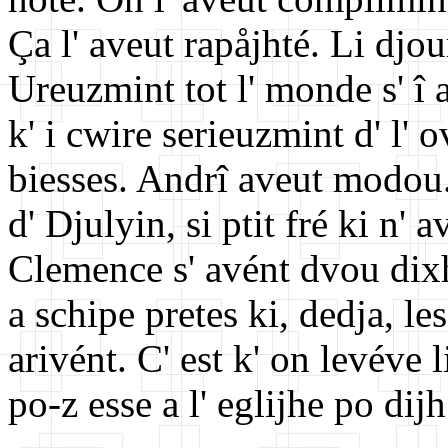
Ça l' aveut rapåjhté. Li djo
Ureuzmint tot l' monde s' î 
k' i cwire serieuzmint d' l' o
biesses. Andrî aveut modou.
d' Djulyin, si ptit fré ki n' 
Clemence s' avént dvou dixh
a schipe pretes ki, dedja, le
arivént. C' est k' on levéve 
po-z esse a l' eglijhe po dijh