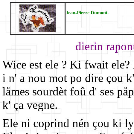
Jean-Pierre Dumont.
dierin rapon
Wice est ele ? Ki fwait ele? N
i n' a nou mot po dire çou k'
låmes sourdèt foû d' ses påpir
k' ça vegne.
Ele ni coprind nén çou ki lyi