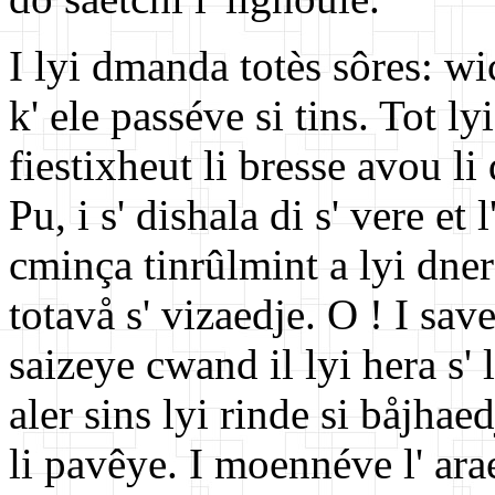
I lyi dmanda totès sôres: wic
k' ele passéve si tins. Tot ly
fiestixheut li bresse avou li 
Pu, i s' dishala di s' vere et 
cminça tinrûlmint a lyi dner
totavå s' vizaedje. O ! I sav
saizeye cwand il lyi hera s' 
aler sins lyi rinde si båjhaed
li pavêye. I moennéve l' ara