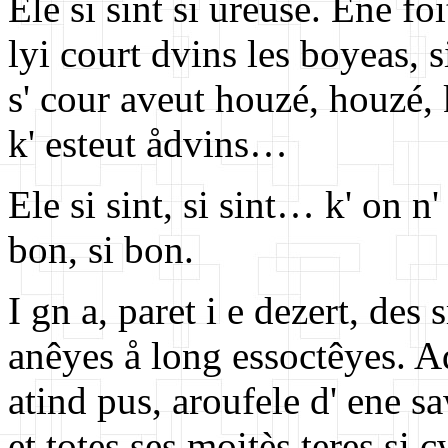
Ele si sint si ureuse. Ene f
lyi court dvins les boyeas, s
s' cour aveut houzé, houzé, k'
k' esteut ådvins…
Ele si sint, si sint… k' on n'
bon, si bon.
I gn a, paret i e dezert, des
anêyes å long essoctêyes. Ad
atind pus, aroufele d' ene sa
et totes ses moitès teres si 