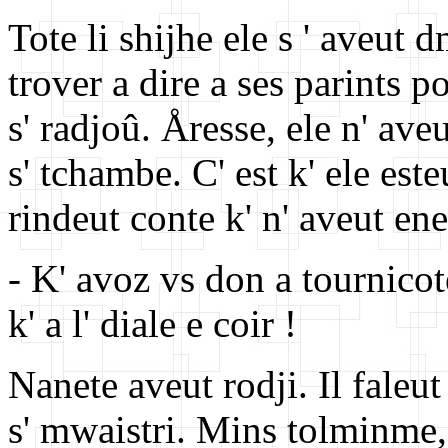
Tote li shijhe ele s ' aveut
trover a dire a ses parints po
s' radjoû. Åresse, ele n' ave
s' tchambe. C' est k' ele est
rindeut conte k' n' aveut en
- K' avoz vs don a tournicot
k' a l' diale e coir !
Nanete aveut rodji. Il faleut
s' mwaistri. Mins tolminme, 