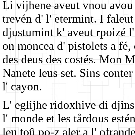
Li vijhene aveut vnou avou s'
trevén d' l' etermint. I faleu
djustumint k' aveut rpoizé l'
on moncea d' pistolets a fé, 
des deus des costés. Mon Må
Nanete leus set. Sins conter
l' cayon.
L' eglijhe ridoxhive di djins
l' monde et les tårdous estén
leu toû po-z aler a l' ofrand