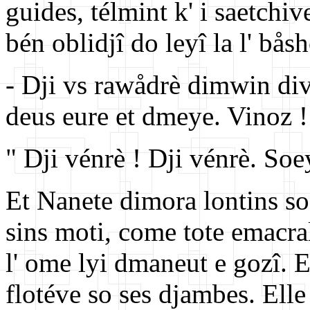
guides, télmint k' i saetchiv
bén oblidjî do leyî la l' båsh
- Dji vs rawådrè dimwin diva
deus eure et dmeye. Vinoz 
" Dji vénrè ! Dji vénrè. Soe
Et Nanete dimora lontins so 
sins moti, come tote emacra
l' ome lyi dmaneut e gozî. E
flotéve so ses djambes. Elle