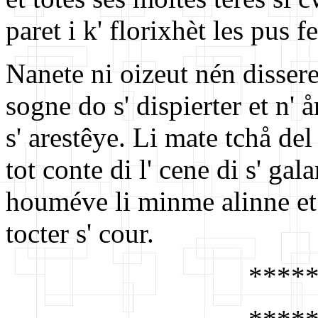
paret i k' florixhèt les pus f
Nanete ni oizeut nén dissere
sogne do s' dispierter et n' 
s' arestêye. Li mate tchå del
tot conte di l' cene di s' gal
houméve li minme alinne et å
tocter s' cour.
****