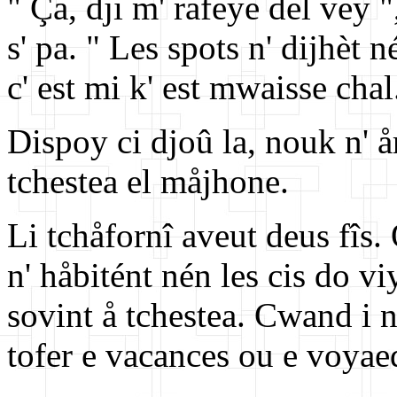
" Ça, dji m' rafeye del vey 
s' pa. " Les spots n' dijhèt né
c' est mi k' est mwaisse chal
Dispoy ci djoû la, nouk n' å
tchestea el måjhone.
Li tchåfornî aveut deus fîs. 
n' håbitént nén les cis do v
sovint å tchestea. Cwand i n'
tofer e vacances ou e voyae