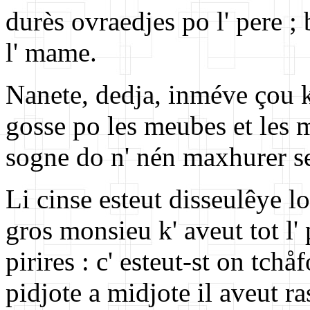
durès ovraedjes po l' pere ;
l' mame.
Nanete, dedja, inméve çou k'
gosse po les meubes et les 
sogne do n' nén maxhurer se
Li cinse esteut disseulêye lo
gros monsieu k' aveut tot l' 
pirires : c' esteut-st on tchå
pidjote a midjote il aveut r