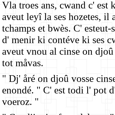
Vla troes ans, cwand c' est 
aveut leyî la ses hozetes, il 
tchamps et bwès. C' esteut-
d' menir ki contéve ki ses cw
aveut vnou al cinse on djoû e
tot måvas.
" Dj' åré on djoû vosse cinse
enondé. " C' est todi l' pot d'
voeroz. "