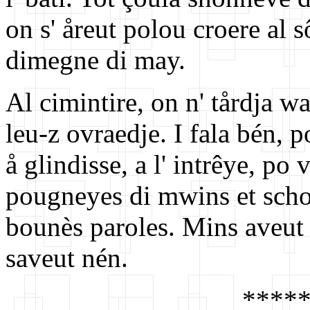
on s' åreut polou croere al 
dimegne di may.
Al cimintire, on n' tårdja wa
leu-z ovraedje. I fala bén, 
å glindisse, a l' intrêye, po 
pougneyes di mwins et schoû
bounès paroles. Mins aveut 
saveut nén.
****