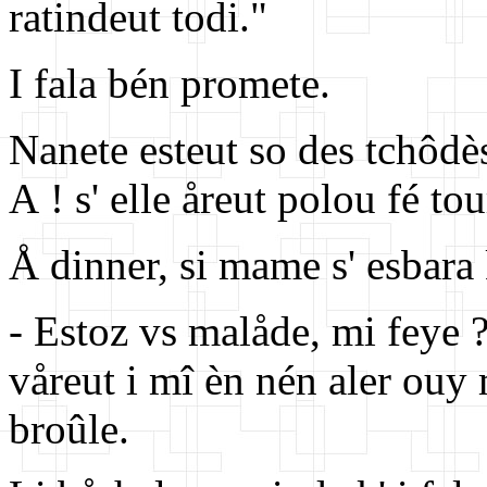
ratindeut todi."
I fala bén promete.
Nanete esteut so des tchôdès
A ! s' elle åreut polou fé to
Å dinner, si mame s' esbara
- Estoz vs malåde, mi feye ?
våreut i mî èn nén aler ouy 
broûle.