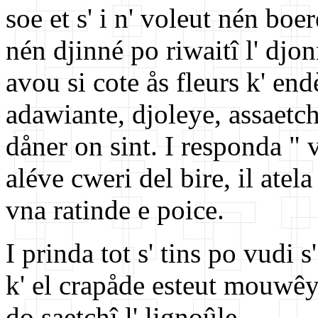
soe et s' i n' voleut nén boe
nén djinné po riwaitî l' djon
avou si cote ås fleurs k' en
adawiante, djoleye, assaetcha
dåner on sint. I responda " vo
aléve cweri del bire, il atel
vna ratinde e poice.
I prinda tot s' tins po vudi s
k' el crapåde esteut mouwêye
do saetchî l' lignoûle.