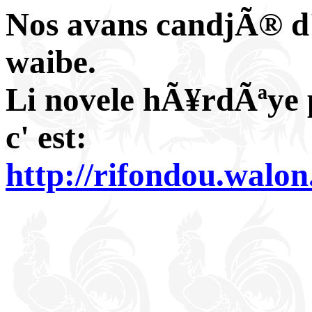
Nos avans candjÃ® d' 
waibe.
Li novele hÃ¥rdÃªye p
c' est:
http://rifondou.walo