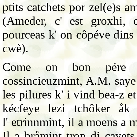
ptits catchets por zel(e)s a
(Ameder, c' est groxhi, 
pourceas k' on côpéve dins l
cwè).
Come on bon pére di
cossincieuzmint, A.M. saye
les pilures k' i vind bea-z et
kécfeye lezi tchôker åk 
l' etrinnmint, il a moens a m
Il a bråmint trop di cayets