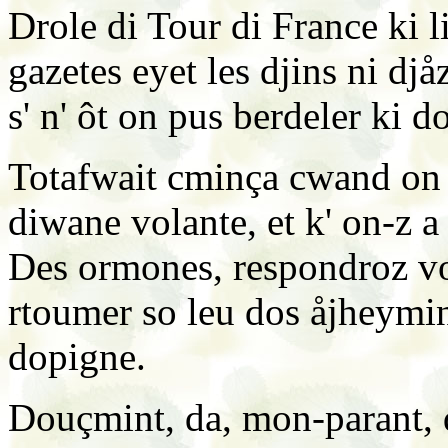
Drole di Tour di France ki 
gazetes eyet les djins ni dj
s' n' ôt on pus berdeler ki 
Totafwait cminça cwand on k
diwane volante, et k' on-z a
Des ormones, respondroz vos
rtoumer so leu dos åjheymint
dopigne.
Douçmint, da, mon-parant, d