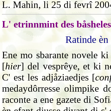
L. Mahin, li 25 di fevrî 200
L' etrinnmint des båsheles
Ratinde èn
Ene mo sbarante novele ki v
[
hier
] del vesprêye, et ki n
C' est les adjåziaedjes [
con
medaydôrresse olimpike do
raconte a ene gazete di Sofia
èn efant djusse divant di s'