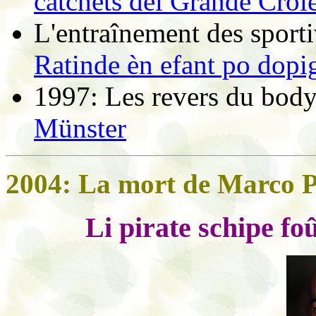
catchets del Grande Crol
L'entraînement des sportiv
Ratinde èn efant po dopi
1997: Les revers du body
Münster
2004: La mort de Marco P
Li pirate schipe foû