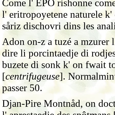
Come l' EPO rishonne come 
l' eritropoyetene naturele k' 
såriz dischovri dins les ana
Adon on-z a tuzé a mzurer l
dire li porcintaedje di rodje
buzete di sonk k' on fwait t
[
centrifugeuse
]. Normalmint,
passer 50.
Djan-Pire Montnåd, on docteu
l' aprestaedje des spôtmans 