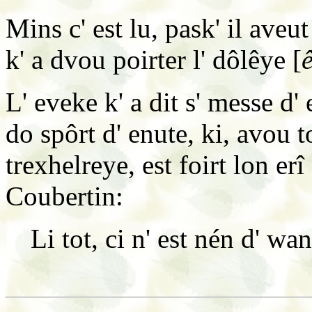
Mins c' est lu, pask' il aveut
k' a dvou poirter l' dôlêye [
L' eveke k' a dit s' messe d' 
do spôrt d' enute, ki, avou to
trexhelreye, est foirt lon er
Coubertin:
Li tot, ci n' est nén d' wa