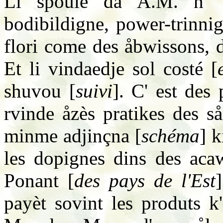
Li spoule da A.M. n' e
bodibildigne, power-trinni
flori come des åbwissons, d
Et li vindaedje sol costé [
shuvou [
suivi
]. C' est des 
rvinde åzès pratikes des så
minme adjinçna [
schéma
] k
les dopignes dins des aca
Ponant [
des pays de l'Est
payèt sovint les produts k