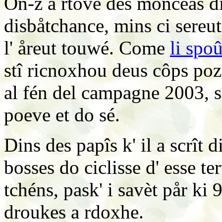
On-z a rtové des monceas di
disbåtchance, mins ci sereu
l' åreut touwé. Come
li spo
stî ricnoxhou deus côps pozi
al fén del campagne 2003, si
poeve et do sé.
Dins des papîs k' il a scrît d
bosses do ciclisse d' esse te
tchéns, pask' i savèt pår ki 
droukes a rdoxhe.