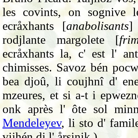
les covints, on sognive 
ecråxhants [
anabolisants
]
rodjlante margolete [
fri
ecråxhants la, c' est l' a
chimisses. Savoz bén pocwè
bea djoû, li coujhnî d' en
mzeures, et si a-t i epwez
onk après l' ôte sol min
Mendeleyev
, li sto d' fami
vijhén di l' årsinik.)