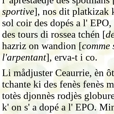
sportive
], nos dit platkizak
sol coir des dopés a l' EPO, 
des tours di rossea tchén [
de
hazriz on wandion [
comme s
l'arpentant
], erva-t i co.
Li mådjuster Ceaurrie, èn ôt
tchante ki des fenès fenès m
totès djonnès rodjès globures
k' on s' a dopé a l' EPO. Mins,