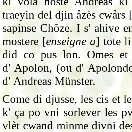
ki vola noste Andreas ki 
traeyin del djin åzès cwårs 
sapinse Chôze. I s' ahive e
mostere [
enseigne a
] tote l
did co pus lon. Omes et f
d' Apolon, (ou d' Apolonde)
d' Andreas Münster.
Come di djusse, les cis et les
k' ça po vni sorlever les pw
vlèt cwand minme divni des