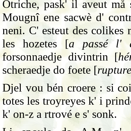
Otriche, pask' il aveut må 
Mougnî ene sacwè d' contrå
neni. C' esteut des colikes 
les hozetes [
a passé l'
forsonnaedje divintrin [
hé
scheraedje do foete [
rupture
Djel vou bén croere : si co
totes les troyreyes k' i pri
k' on-z a rtrové e s' sonk.