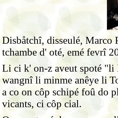
Disbåtchî, disseulé, Marco P
tchambe d' oté, emé fevrî 2
Li ci k' on-z aveut spoté "li 
wangnî li minme anêye li Toû
a co on côp schipé foû do pl
vicants, ci côp cial.