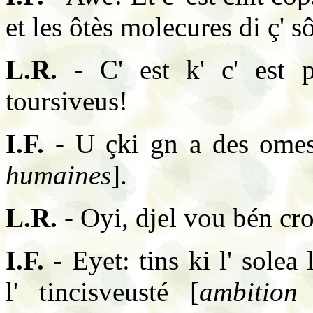
et les ôtès molecures di ç' s
L.R.
- C' est k' c' est 
toursiveus!
I.F.
- U çki gn a des omes
humaines
].
L.R.
- Oyi, djel vou bén cro
I.F.
- Eyet: tins ki l' solea l
l' tincisveusté [
ambition 