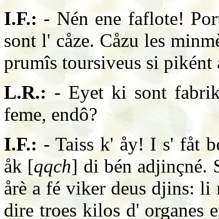
I.F.:
- Nén ene faflote! Port
sont l' cåze. Cåzu les minmè
prumîs toursiveus si piként 
L.R.:
- Eyet ki sont fabrik
feme, endô?
I.F.:
- Taiss k' åy! I s' fåt b
åk [
qqch
] di bén adjinçné. 
årè a fé viker deus djins: li
dire troes kilos d' organes e