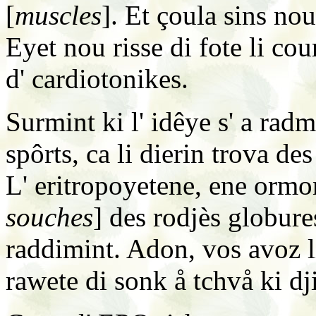
[
muscles
]. Et çoula sins no
Eyet nou risse di fote li co
d' cardiotonikes.
Surmint ki l' idêye s' a rad
spôrts, ca li dierin trova des
L' eritropoyetene, ene ormon
souches
] des rodjès globures
raddimint. Adon, vos avoz l
rawete di sonk å tchvå ki dj