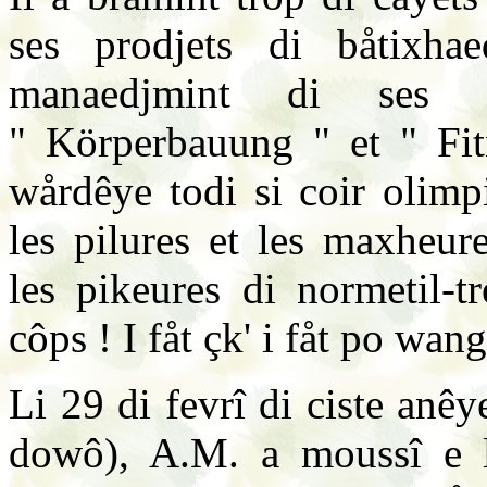
ses prodjets di båtixhae
manaedjmint di ses 
" Körperbauung " et " Fit
wårdêye todi si coir olimp
les pilures et les maxheures
les pikeures di normetil-
côps ! I fåt çk' i fåt po wang
Li 29 di fevrî di ciste anêy
dowô), A.M. a moussî e l