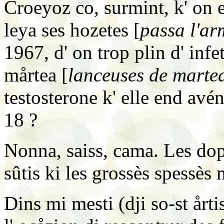
Croeyoz co, surmint, k' on 
leya ses hozetes [
passa l'a
1967, d' on trop plin d' inf
mårtea [
lanceuses de marte
testosterone k' elle end av
18 ?
Nonna, saiss, cama. Les dop
sûtis ki les grossès spessès 
Dins mi mesti (dji so-st årti