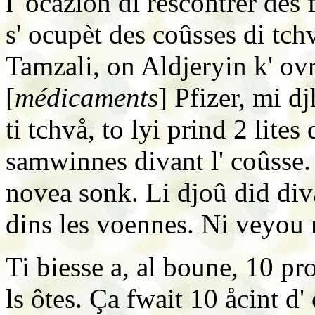
l' ocåzion di rescontrer des f
s' ocupèt des coûsses di tch
Tamzali, on Aldjeryin k' ov
[
médicaments
] Pfizer, mi d
ti tchvå, to lyi prind 2 lite
samwinnes divant l' coûsse. Li
novea sonk. Li djoû did divan
dins les voennes. Ni veyou
Ti biesse a, al boune, 10 pr
ls ôtes. Ça fwait 10 åcint d'