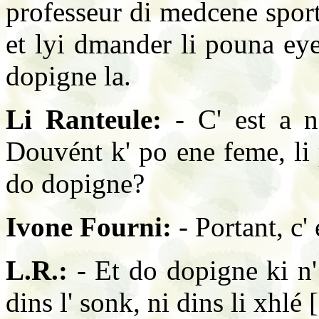
professeur di medcene sport
et lyi dmander li pouna eyet
dopigne la.
Li Ranteule:
- C' est a n
Douvént k' po ene feme, li
do dopigne?
Ivone Fourni:
- Portant, c' e
L.R.:
- Et do dopigne ki n'
dins l' sonk, ni dins li xhlé [