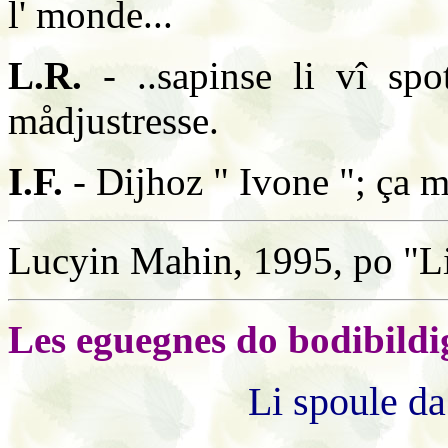
l' monde...
L.R.
- ..sapinse li vî sp
mådjustresse.
I.F.
- Dijhoz " Ivone "; ça m
Lucyin Mahin, 1995, po "L
Les eguegnes do bodibildi
Li spoule d