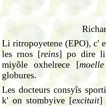
Richar
Li ritropoyetene (EPO), c' e
les rnos [
reins
] po dire l
miyôle oxhelrece [
moelle
globures.
Les docteurs consyîs sport
k' on stombyive [
excitait
]