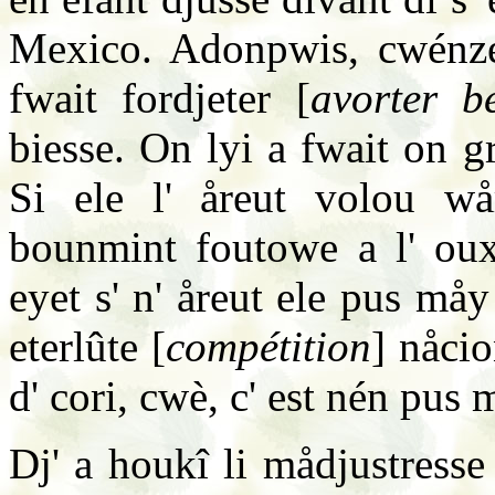
Mexico. Adonpwis, cwénze 
fwait fordjeter [
avorter b
biesse. On lyi a fwait on g
Si ele l' åreut volou wård
bounmint foutowe a l' ouxh
eyet s' n' åreut ele pus måy
eterlûte [
compétition
] nåcio
d' cori, cwè, c' est nén pus 
Dj' a houkî li mådjustresse