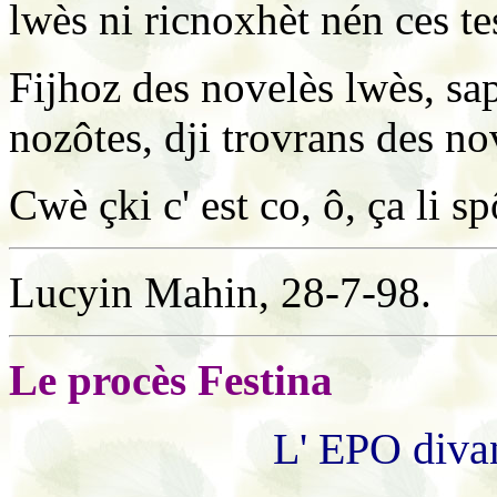
lwès ni ricnoxhèt nén ces te
Fijhoz des novelès lwès, sap
nozôtes, dji trovrans des no
Cwè çki c' est co, ô, ça li sp
Lucyin Mahin, 28-7-98.
Le procès Festina
L' EPO divan