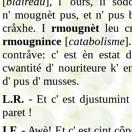
[
blaireau
], l' ours, li sod
n' mougnèt pus, et n' pus b
cråxhe. I
rmougnèt
leu cr
rmougnince
[
catabolisme
]
contråve: c' est èn estat
cwantité d' nouriteure k' e
d' pus d' musses.
L.R.
- Et c' est djustumint 
paret !
I.F.
- Awè! Et c' est cint cô