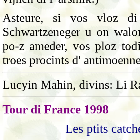
Asteure, si vos vloz di
Schwartzeneger u on walon 
po-z ameder, vos ploz todi
troes procints d' antimoenne
Lucyin Mahin, divins: Li R
Tour di France 1998
Les ptits catc