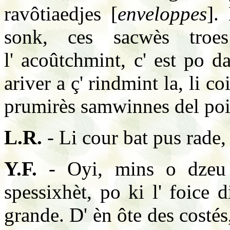
ravôtiaedjes [
enveloppes
].
sonk, ces sacwès troe
l' acoûtchmint, c' est po d
ariver a ç' rindmint la, li co
prumirès samwinnes del poi
L.R.
- Li cour bat pus rade
Y.F.
- Oyi, mins o dzeu d
spessixhèt, po ki l' foice 
grande. D' èn ôte des costé