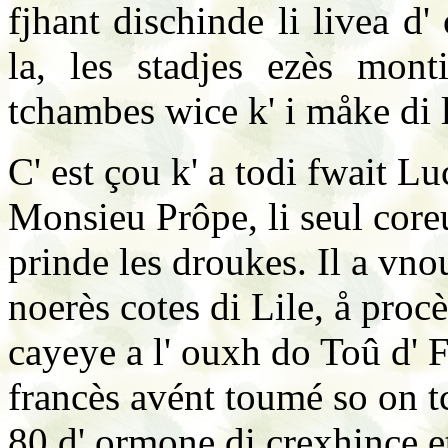
fjhant dischinde li livea d' 
la, les stadjes ezès mont
tchambes wice k' i måke di l
C' est çou k' a todi fwait L
Monsieu Prôpe, li seul core
prinde les droukes. Il a vnou
noerès cotes di Lile, å procès
cayeye a l' ouxh do Toû d' 
francès avént toumé so on 
80 d' ormone di crexhince et