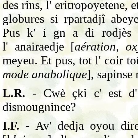
des rins, l' eritropoyetene, 
globures si rpartadjî abey
Pus k' i gn a di rodjès 
l' anairaedje [
aération, ox
meyeu. Et pus, tot l' coir 
mode anabolique
], sapinse
L.R.
- Cwè çki c' est d'
dismougnince?
I.F.
- Av' dedja oyou dire