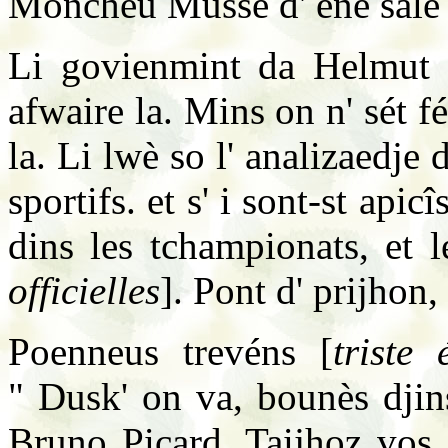
Moncheu Musse d' ene såle o
Li govienmint da Helmut 
afwaire la. Mins on n' sét fé
la. Li lwè so l' analizaedje
sportifs. et s' i sont-st apicî
dins les tchampionats, et l
officielles
]. Pont d' prijhon
Poenneus trevéns [
triste
" Dusk' on va, bounès djins
Bruno Picard. Taijhoz vos,