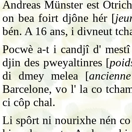
Andreas Münster est Otrichy
on bea foirt djône hér [
je
bén. A 16 ans, i divneut tch
Pocwè a-t i candjî d' mestî
djin des pweyaltinres [
poid
di dmey melea [
ancienn
Barcelone, vo l' la co tch
ci côp chal.
Li spôrt ni nourixhe nén co