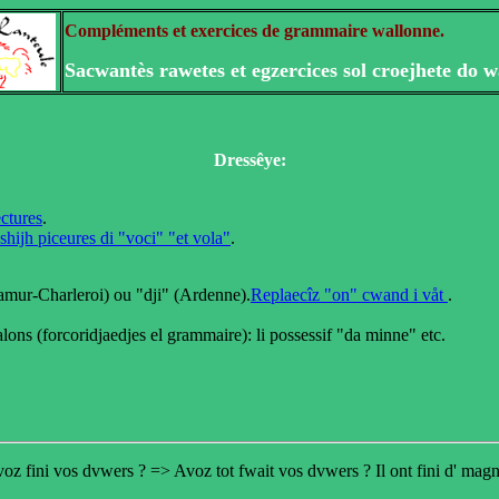
Compléments et exercices de grammaire wallonne.
Sacwantès rawetes et egzercices sol croejhete do w
Dressêye:
ctures
.
-shijh piceures di "voci" "et vola"
.
mur-Charleroi) ou "dji" (Ardenne).
Replaecîz "on" cwand i våt
.
s (forcoridjaedjes el grammaire): li possessif "da minne" etc.
z fini vos dvwers ? => Avoz tot fwait vos dvwers ? Il ont fini d' magnî =>