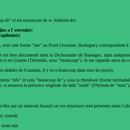
up de" et est synonyme de w.
bråmint des
.
ns a l' etermint
)
coplimints
)
n, avec une forme "mo" au Nord (Awenne, Bastogne), correspondant à la 
ot est bien documenté dans le Dictionnaire de Bastogne, mais unique
t) et en Gaume (Thémelin, sous "beaucoup"). Je me rappelle aussi de ce
es diables de Gaumais, il y en a beaucoup dans tous les payis).
sens "très" et sens "beaucoup de"), sous la
rfondowe
(forme normalisé
 et assurera la présence originale du latin "multi" (l'étymon de "mou")
être par un mauvais hasard car ces structures sont présentes dans Caloze
ul, esseulé
, toute nue