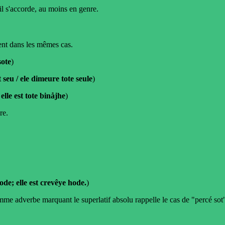
il s'accorde, au moins en genre.
ment dans les mêmes cas.
sote
)
 seu / ele dimeure tote seule
)
 elle est tote binåjhe
)
re.
ode; elle est crevêye hode.
)
 adverbe marquant le superlatif absolu rappelle le cas de "percé sot" c