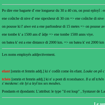
Po dire ene baguete d' ene longueur du 30 a 40 cm, on pout eployî : 
ene coûtche di nive d' ene sipexheur di 30 cm => ene coûtche di nive 
on pousse ki l' aiwe est a ene parfondeur di 15 metes => on pousse av
ene tombe k' a 1500 ans d' ådje => ene tombe 1500 anns viye.
on batea k' est a ene distance di 2000 km. => on batea k' est 2000 km 
Les noms employés addjectivement.
efant
[omrin et femrin addj.] ki s' codût come èn efant.
Louke on pô c' 
tchén
[omrin et femrin addj.] ki n' a pont di rconxhance.
Il a stî tché
s' meskene: ele lyi a leyî tos ses meubes
.
Pondants et djondants: L'attribut: le type "il est loup" , Syntaxer de 
Le sup