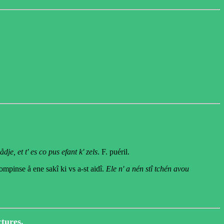
ådje, et t' es co pus efant k' zels
. F. puéril.
mpinse å ene sakî ki vs a-st aidî.
Ele n' a nén stî tchén avou
ctures.