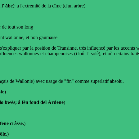
 l' åbe
): à l'extrémité de la cîme (d'un arbre).
e de tout son long
ent wallonne, et non gaumaise.
expliquer par la position de Transinne, très influencé par les accents 
luences wallonnes et champenoises (i loût l' solê), et où certains tra
çais de Wallonie) avec usage de "fin" comme superlatif absolu.
ote
)
do bwès; å fén fond del Årdene
)
t fene cråsse.
)
sôle.
)