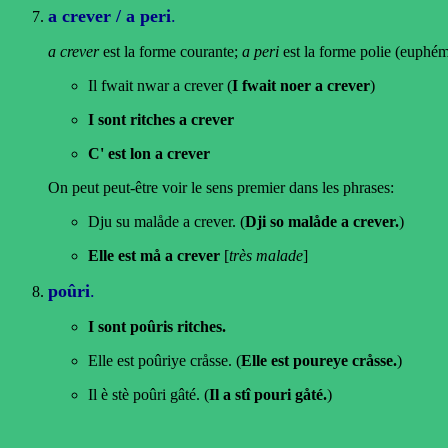
a crever / a peri
.
a crever
est la forme courante;
a peri
est la forme polie (euphé
Il fwait nwar a crever (
I fwait noer a crever
)
I sont ritches a crever
C' est lon a crever
On peut peut-être voir le sens premier dans les phrases:
Dju su malåde a crever. (
Dji so malåde a crever.
)
Elle est må a crever
[
très malade
]
poûri
.
I sont poûris ritches.
Elle est poûriye cråsse. (
Elle est poureye cråsse.
)
Il è stè poûri gâté. (
Il a stî pouri gåté.
)