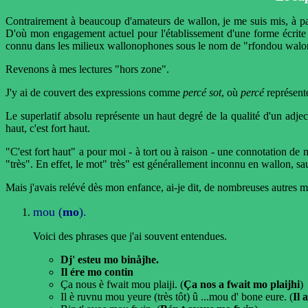
Contrairement à beaucoup d'amateurs de wallon, je me suis mis, à pa
D'où mon engagement actuel pour l'établissement d'une forme écri
connu dans les milieux wallonophones sous le nom de "rfondou walo
Revenons à mes lectures "hors zone".
J'y ai de couvert des expressions comme
percé sot
, où
percé
représente
Le superlatif absolu représente un haut degré de la qualité d'un adject
haut, c'est fort haut.
"C'est fort haut" a pour moi - à tort ou à raison - une connotation de m
"très". En effet, le mot" très" est générallement inconnu en wallon,
Mais j'avais relévé dès mon enfance, ai-je dit, de nombreuses autres m
mou (
mo
).
Voici des phrases que j'ai souvent entendues.
Dj' esteu mo binåjhe.
Il ére mo contin
Ça nous è fwait mou plaiji. (
Ça nos a fwait mo plaijhi
)
Il è ruvnu mou yeure (très tôt) û ...mou d' bone eure. (
Il 