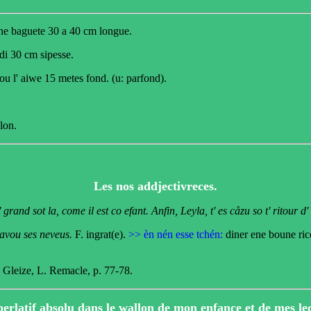
ene baguete 30 a 40 cm longue.
di 30 cm sipesse.
ou l' aiwe 15 metes fond. (u: parfond).
lon.
Les nos addjectivreces.
grand sot la, come il est co efant.
Anfin, Leyla, t' es cåzu so t' ritour d' 
n avou ses neveus.
F. ingrat(e).
>> èn nén esse tchén:
diner ene boune rico
La Gleize, L. Remacle, p. 77-78.
erlatif absolu dans le wallon de mon enfance et de mes le