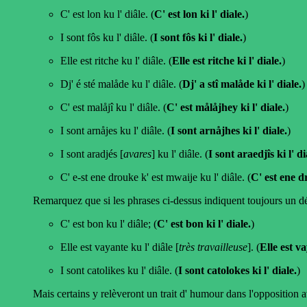
C' est lon ku l' diâle. (
C' est lon ki l' diale.
)
I sont fôs ku l' diâle. (
I sont fôs ki l' diale.
)
Elle est ritche ku l' diâle. (
Elle est ritche ki l' diale.
)
Dj' é sté malåde ku l' diâle. (
Dj' a stî malåde ki l' diale.
)
C' est malåjî ku l' diâle. (
C' est målåjhey ki l' diale.
)
I sont arnåjes ku l' diâle. (
I sont arnåjhes ki l' diale.
)
I sont aradjés [
avares
] ku l' diâle. (
I sont araedjîs ki l' di
C' e-st ene drouke k' est mwaije ku l' diâle. (
C' est ene d
Remarquez que si les phrases ci-dessus indiquent toujours un déf
C' est bon ku l' diâle; (
C' est bon ki l' diale.
)
Elle est vayante ku l' diâle [
très travailleuse
]. (
Elle est va
I sont catolikes ku l' diâle. (
I sont catolokes ki l' diale.
)
Mais certains y relèveront un trait d' humour dans l'opposition 