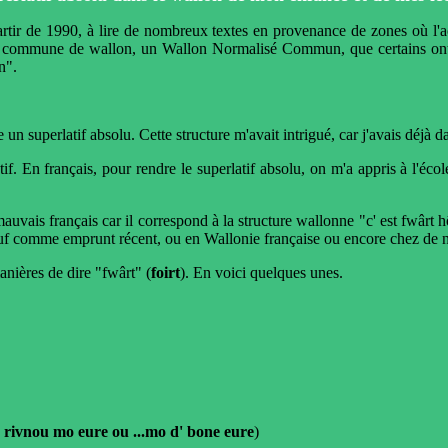
rtir de 1990, à lire de nombreux textes en provenance de zones où l'ac
te commune de wallon, un Wallon Normalisé Commun, que certains ont 
n".
 un superlatif absolu. Cette structure m'avait intrigué, car j'avais déjà
if. En français, pour rendre le superlatif absolu, on m'a appris à l'école
auvais français car il correspond à la structure wallonne "c' est fwârt h
 sauf comme emprunt récent, ou en Wallonie française ou encore chez de
anières de dire "fwârt" (
foirt
). En voici quelques unes.
a rivnou mo eure ou ...mo d' bone eure
)