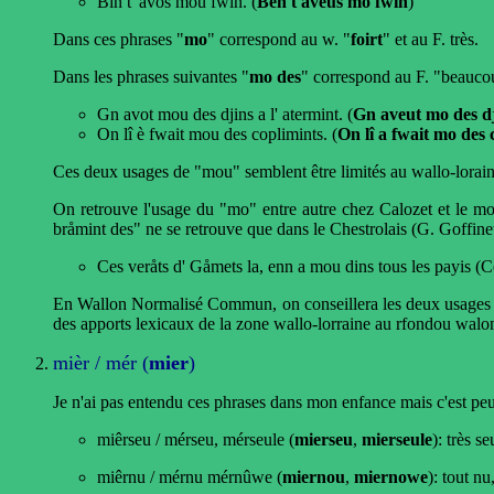
Bin t' avos mou fwin. (
Bén t aveus mo fwin
)
Dans ces phrases "
mo
" correspond au w. "
foirt
" et au F. très.
Dans les phrases suivantes "
mo des
" correspond au F. "beauco
Gn avot mou des djins a l' atermint. (
Gn aveut mo des dji
On lî è fwait mou des coplimints. (
On lî a fwait mo des 
Ces deux usages de "mou" semblent être limités au wallo-lorai
On retrouve l'usage du "mo" entre autre chez Calozet et le m
bråmint des" ne se retrouve que dans le Chestrolais (G. Goffine
Ces veråts d' Gåmets la, enn a mou dins tous les payis (C
En Wallon Normalisé Commun, on conseillera les deux usages (
des apports lexicaux de la zone wallo-lorraine au rfondou walon,
mièr / mér (
mier
)
Je n'ai pas entendu ces phrases dans mon enfance mais c'est peut-
miêrseu / mérseu, mérseule (
mierseu
,
mierseule
): très se
miêrnu / mérnu mérnûwe (
miernou
,
miernowe
): tout nu