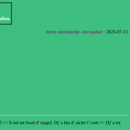
alon.
dierin rapontiaedje-
last update :
2025-07-13
 Il ont tot fwait d' magnî. Dj' a fini d' såcler l' corti => Dj' a tot