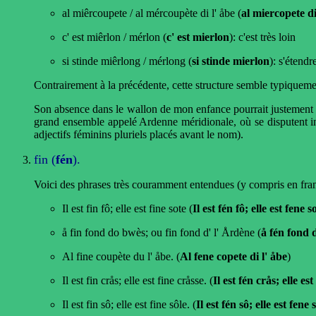
al miêrcoupete / al mércoupète di l' åbe (
al miercopete di
c' est miêrlon / mérlon (
c' est mierlon
): c'est très loin
si stinde miêrlong / mérlong (
si stinde mierlon
): s'étendr
Contrairement à la précédente, cette structure semble typiquem
Son absence dans le wallon de mon enfance pourrait justement s'
grand ensemble appelé Ardenne méridionale, où se disputent inf
adjectifs féminins pluriels placés avant le nom).
fin (
fén
).
Voici des phrases très couramment entendues (y compris en fran
Il est fin fô; elle est fine sote (
Il est fén fô; elle est fene s
å fin fond do bwès; ou fin fond d' l' Årdène (
å fén fond 
Al fine coupète du l' åbe. (
Al fene copete di l' åbe
)
Il est fin crås; elle est fine cråsse. (
Il est fén crås; elle es
Il est fin sô; elle est fine sôle. (
Il est fén sô; elle est fene 