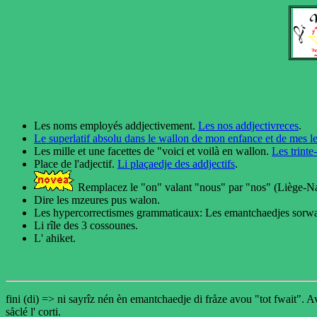
Les noms employés addjectivement.
Les nos addjectivreces
.
Le superlatif absolu dans le wallon de mon enfance et de mes le
Les mille et une facettes de "voici et voilà en wallon.
Les trinte
Place de l'adjectif.
Li plaçaedje des addjectifs
.
Remplacez le "on" valant "nous" par "nos" (Liège-Na
Dire les mzeures pus walon.
Les hypercorrectismes grammaticaux: Les emantchaedjes sorwalon
Li rîle des 3 cossounes.
L' ahiket.
fini (di) => ni sayrîz nén èn emantchaedje di fråze avou "tot fwait". Avo
såclé l' corti.