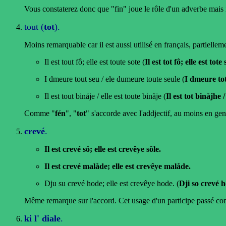
Vous constaterez donc que "fin" joue le rôle d'un adverbe mais 
tout (
tot
).
Moins remarquable car il est aussi utilisé en français, partielle
Il est tout fô; elle est toute sote (
Il est tot fô; elle est tote 
I dmeure tout seu / ele dumeure toute seule (
I dmeure tot
Il est tout binåje / elle est toute binåje (
Il est tot binåjhe /
Comme "
fén
", "
tot
" s'accorde avec l'addjectif, au moins en gen
crevé
.
Il est crevé sô; elle est crevêye sôle.
Il est crevé malåde; elle est crevêye malåde.
Dju su crevé hode; elle est crevêye hode. (
Dji so crevé h
Même remarque sur l'accord. Cet usage d'un participe passé comme
ki l' diale
.