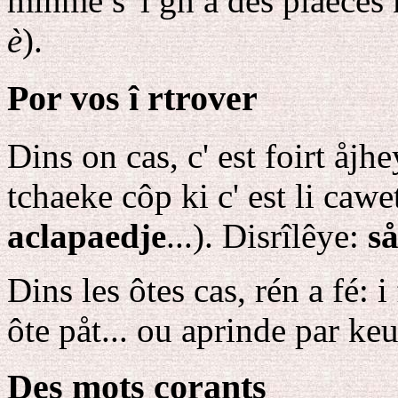
minme s' i gn a des plaeces 
è
).
Por vos î rtrover
Dins on cas, c' est foirt åjhe
tchaeke côp ki c' est li caw
aclapaedje
...). Disrîlêye:
s
Dins les ôtes cas, rén a fé: 
ôte påt... ou aprinde par keu
Des mots corants