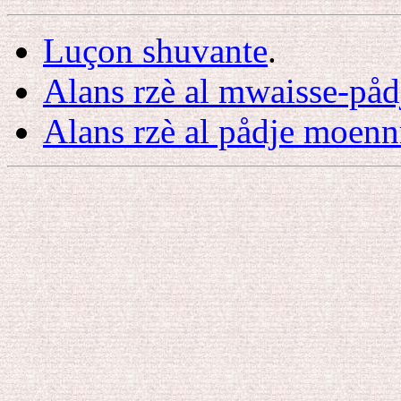
Luçon shuvante
.
Alans rzè al mwaisse-på
Alans rzè al pådje moenn