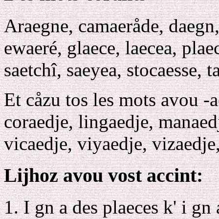
Araegne, camaeråde, daegn, 
ewaeré, glaece, laecea, plaec
saetchî, saeyea, stocaesse, ta
Et cåzu tos les mots avou -a
coraedje, lingaedje, manaed
vicaedje, viyaedje, vizaedje
Lijhoz avou vost accint:
I gn a des plaeces k' i gn 