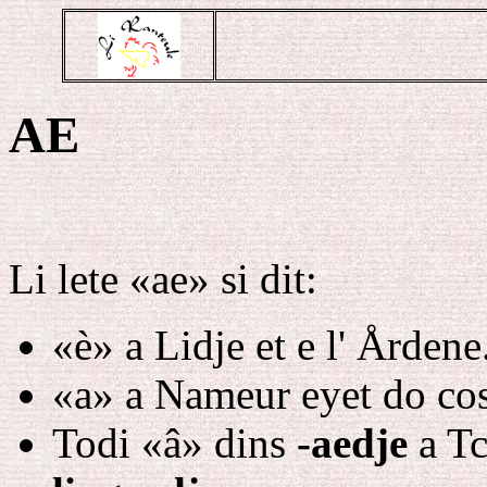
AE
Li lete «ae» si dit:
«è» a Lidje et e l' Årdene
«a» a Nameur eyet do cos
Todi «â» dins
-aedje
a Tc