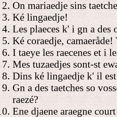
On mariaedje sins taetche
Ké lingaedje!
Les plaeces k' i gn a des 
Ké coraedje, camaeråde! 
I taeye les raecenes et i 
Mes tuzaedjes sont-st ew
Dins ké lingaedje k' il est
Gn a des taetches so voss
raezé?
Ene djaene araegne court