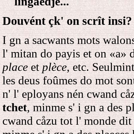
lingaedje...
Douvént çk' on scrît insi?
I gn a sacwants mots walons
l' mitan do payis et on «a» d
place
et
plèce
, etc. Seulmin
les deus foûmes do mot sont
n' l' eployans nén cwand cåz
tchet
, minme s' i gn a des p
cwand cåzu tot l' monde dit