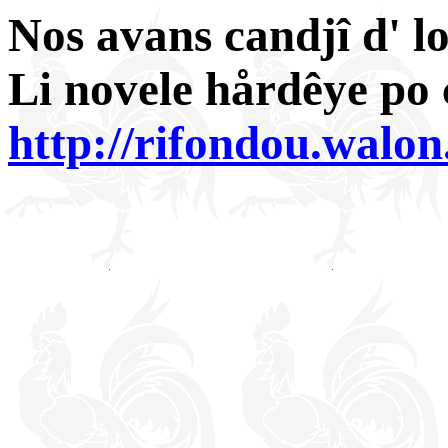
Nos avans candjî d' lo
Li novele hårdêye po ci
http://rifondou.walo