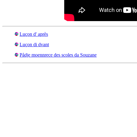
Luçon d' après
Luçon di dvant
Pådje moennrece des scoles da Souzane