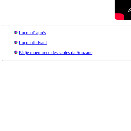
Luçon d' après
Luçon di dvant
Pådje moennrece des scoles da Souzane