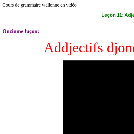
Cours de grammaire wallonne en vidéo
Leçon 11: Adjec
Onzinme luçon:
Addjectifs djon