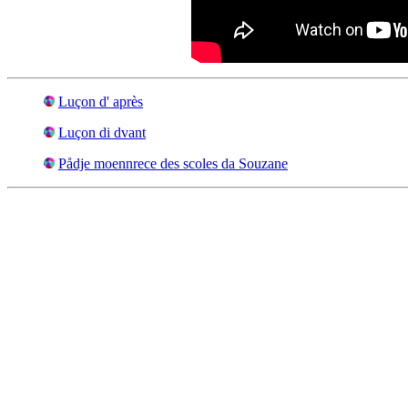
Luçon d' après
Luçon di dvant
Pådje moennrece des scoles da Souzane