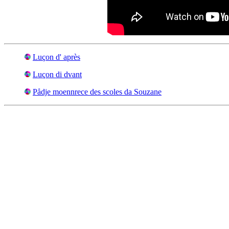
Luçon d' après
Luçon di dvant
Pådje moennrece des scoles da Souzane