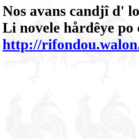
Nos avans candjî d' lo
Li novele hårdêye po ci
http://rifondou.walo