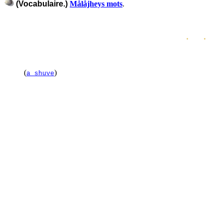
(Vocabulaire.)
Målåjheys mots
.
(
)
a shuve